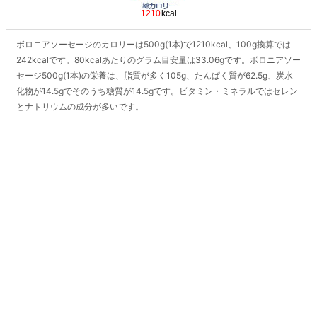
ボロニアソーセージのカロリーは500g(1本)で1210kcal、100g換算では
242kcalです。80kcalあたりのグラム目安量は33.06gです。ボロニアソー
セージ500g(1本)の栄養は、脂質が多く105g、たんぱく質が62.5g、炭水
化物が14.5gでそのうち糖質が14.5gです。ビタミン・ミネラルではセレン
とナトリウムの成分が多いです。