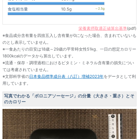
食塩相当量
10.5g
栄養素摂取適正値算出基準
(pdf)
※食品成分含有量を四捨五入し含有量が0になった場合、含まれていないも
のとし表示していません。
※一食あたりの目安は18歳～29歳の平常時女性51kg、一日の想定カロリー
1800kcalのデータから算出しています。
※流通・保存・調理過程におけるビタミン・ミネラル含有量の損失につい
ては考慮されていません。
※文部科学省の
日本食品標準成分表（八訂）増補2023年
をデータとして利
用しています。
写真でわかる「ボロニアソーセージ」の分量（大きさ・重さ）とそ
のカロリー