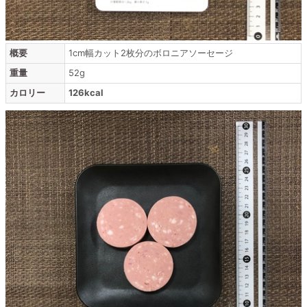
概要
1cm幅カット2枚分のボロニアソーセージ
重量
52g
カロリー
126kcal