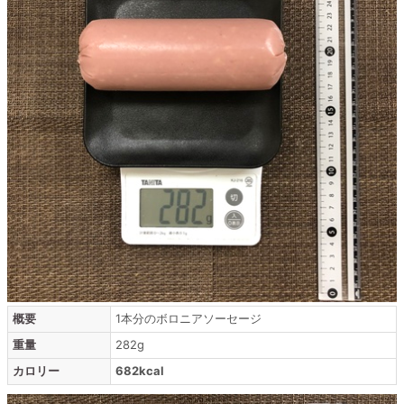
概要
1本分のボロニアソーセージ
重量
282g
カロリー
682kcal