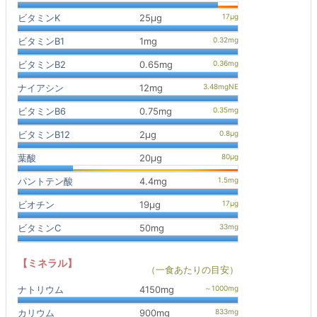
ビタミンK
25μg
ビタミンB1
1mg
ビタミンB2
0.65mg
ナイアシン
12mg
ビタミンB6
0.75mg
ビタミンB12
2μg
葉酸
20μg
パントテン酸
4.4mg
ビオチン
19μg
ビタミンC
50mg
【ミネラル】
（一食あたりの目安）
ナトリウム
4150mg
カリウム
900mg