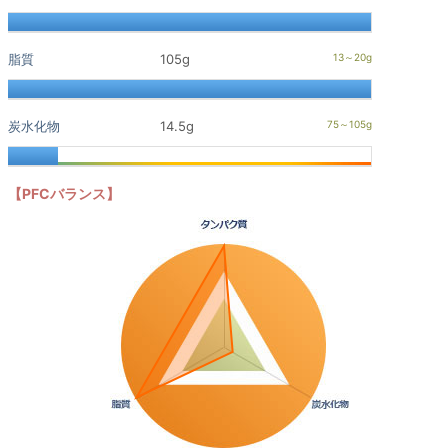
脂質
105g
炭水化物
14.5g
【PFCバランス】