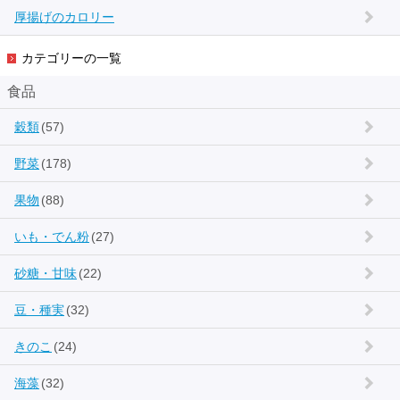
厚揚げのカロリー
カテゴリーの一覧
食品
穀類
(57)
野菜
(178)
果物
(88)
いも・でん粉
(27)
砂糖・甘味
(22)
豆・種実
(32)
きのこ
(24)
海藻
(32)