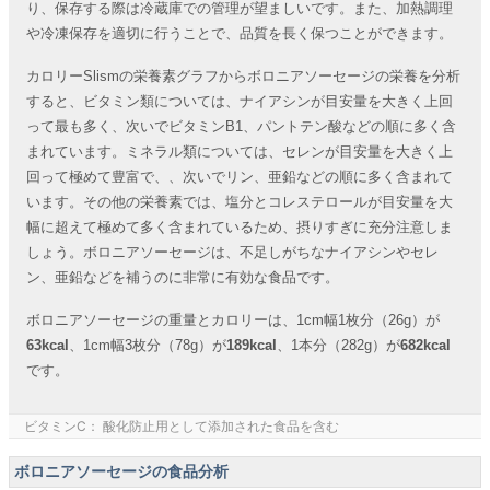
り、保存する際は冷蔵庫での管理が望ましいです。また、加熱調理
や冷凍保存を適切に行うことで、品質を長く保つことができます。
カロリーSlismの栄養素グラフからボロニアソーセージの栄養を分析
すると、ビタミン類については、ナイアシンが目安量を大きく上回
って最も多く、次いでビタミンB1、パントテン酸などの順に多く含
まれています。ミネラル類については、セレンが目安量を大きく上
回って極めて豊富で、、次いでリン、亜鉛などの順に多く含まれて
います。その他の栄養素では、塩分とコレステロールが目安量を大
幅に超えて極めて多く含まれているため、摂りすぎに充分注意しま
しょう。ボロニアソーセージは、不足しがちなナイアシンやセレ
ン、亜鉛などを補うのに非常に有効な食品です。
ボロニアソーセージの重量とカロリーは、1cm幅1枚分（26g）が
63kcal
、1cm幅3枚分（78g）が
189kcal
、1本分（282g）が
682kcal
です。
ビタミンC： 酸化防止用として添加された食品を含む
ボロニアソーセージの食品分析