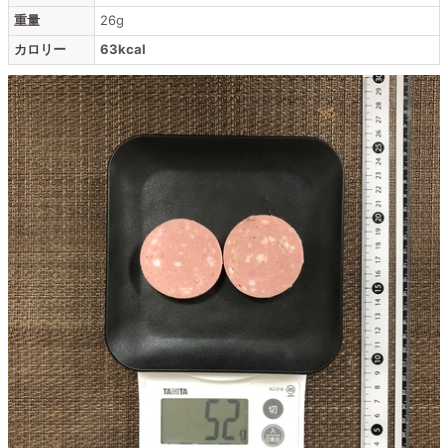
重量
26g
カロリー
63kcal