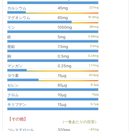
カルシウム
45mg
マグネシウム
65mg
リン
1050mg
鉄
5mg
亜鉛
7.5mg
銅
0.5mg
マンガン
0.25mg
ヨウ素
15μg
セレン
65μg
クロム
10μg
モリブデン
15μg
【その他】
（一食あたりの目安）
コレステロール
320mg