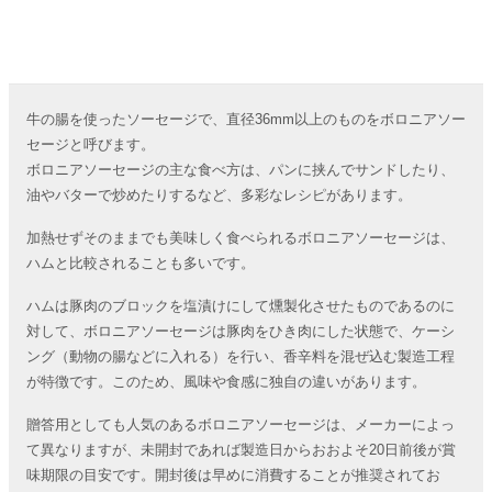
牛の腸を使ったソーセージで、直径36mm以上のものをボロニアソー
セージと呼びます。
ボロニアソーセージの主な食べ方は、パンに挟んでサンドしたり、
油やバターで炒めたりするなど、多彩なレシピがあります。
加熱せずそのままでも美味しく食べられるボロニアソーセージは、
ハムと比較されることも多いです。
ハムは豚肉のブロックを塩漬けにして燻製化させたものであるのに
対して、ボロニアソーセージは豚肉をひき肉にした状態で、ケーシ
ング（動物の腸などに入れる）を行い、香辛料を混ぜ込む製造工程
が特徴です。このため、風味や食感に独自の違いがあります。
贈答用としても人気のあるボロニアソーセージは、メーカーによっ
て異なりますが、未開封であれば製造日からおおよそ20日前後が賞
味期限の目安です。開封後は早めに消費することが推奨されてお