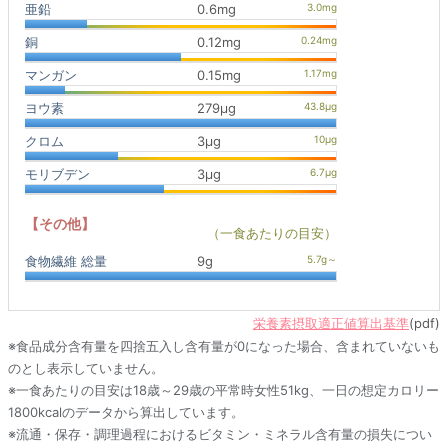
亜鉛
0.6mg
銅
0.12mg
マンガン
0.15mg
ヨウ素
279μg
クロム
3μg
モリブデン
3μg
【その他】
（一食あたりの目安）
食物繊維 総量
9g
栄養素摂取適正値算出基準
(pdf)
※食品成分含有量を四捨五入し含有量が0になった場合、含まれていないも
のとし表示していません。
※一食あたりの目安は18歳～29歳の平常時女性51kg、一日の想定カロリー
1800kcalのデータから算出しています。
※流通・保存・調理過程におけるビタミン・ミネラル含有量の損失につい