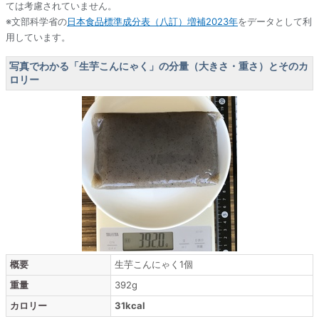
ては考慮されていません。
※文部科学省の
日本食品標準成分表（八訂）増補2023年
をデータとして利
用しています。
写真でわかる「生芋こんにゃく」の分量（大きさ・重さ）とそのカ
ロリー
概要
生芋こんにゃく1個
重量
392g
カロリー
31kcal