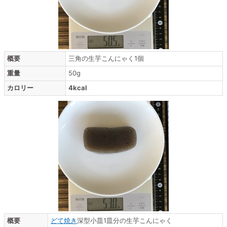
概要
三角の生芋こんにゃく1個
重量
50g
カロリー
4kcal
概要
どて焼き
深型小皿1皿分の生芋こんにゃく