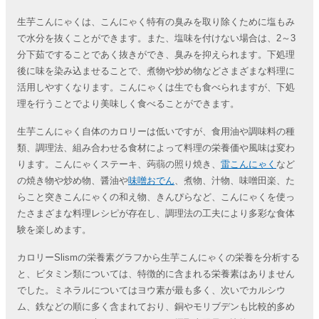
生芋こんにゃくは、こんにゃく特有の臭みを取り除くために塩もみ
で水分を抜くことができます。また、塩味を付けない場合は、2～3
分下茹ですることであく抜きができ、臭みを抑えられます。下処理
後に味を染み込ませることで、煮物や炒め物などさまざまな料理に
活用しやすくなります。こんにゃくは生でも食べられますが、下処
理を行うことでより美味しく食べることができます。
生芋こんにゃく自体のカロリーは低いですが、食用油や調味料の種
類、調理法、組み合わせる食材によって料理の栄養価や風味は変わ
ります。こんにゃくステーキ、蒟蒻の照り焼き、
雷こんにゃく
など
の焼き物や炒め物、醤油や
味噌おでん
、煮物、汁物、味噌田楽、た
らこと突きこんにゃくの和え物、きんぴらなど、こんにゃくを使っ
たさまざまな料理レシピが存在し、調理法の工夫により多彩な食体
験を楽しめます。
カロリーSlismの栄養素グラフから生芋こんにゃくの栄養を分析する
と、ビタミン類については、特徴的に含まれる栄養素はありません
でした。ミネラルについてはヨウ素が最も多く、次いでカルシウ
ム、鉄などの順に多く含まれており、銅やモリブデンも比較的多め