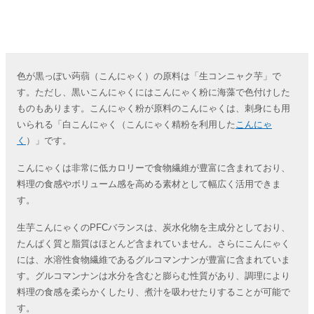
色が黒っぽい蒟蒻（こんにゃく）の原料は「生コンニャク芋」で
す。ただし、黒いこんにゃくにはこんにゃく粉に海藻で色付けした
ものもあります。こんにゃく粉が原料のこんにゃくは、刺身にも用
いられる「白こんにゃく（こんにゃく精粉を利用した
こんにゃ
く
）」です。
こんにゃくは非常に低カロリーで食物繊維が豊富に含まれており、
料理の食感やボリューム感を高める素材として幅広く活用できま
す。
生芋こんにゃくのPFCバランスは、炭水化物を主成分としており、
たんぱく質と脂質はほとんど含まれていません。さらにこんにゃく
には、水溶性食物繊維であるグルコマンナンが豊富に含まれていま
す。グルコマンナンは水分を含むと膨らむ性質があり、調理により
料理の食感を柔らかくしたり、煮汁を吸わせたりすることが可能で
す。