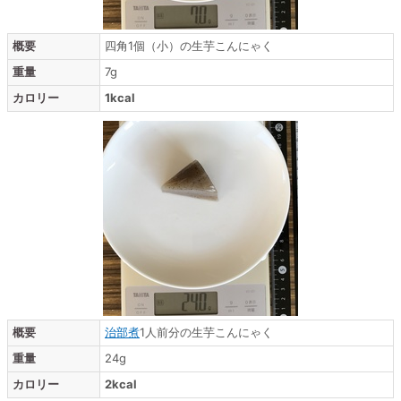
概要
四角1個（小）の生芋こんにゃく
重量
7g
カロリー
1kcal
概要
治部煮
1人前分の生芋こんにゃく
重量
24g
カロリー
2kcal