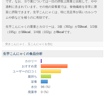
です。なお、ヨウ素については一日の摂取上限量と比較して、やや
過剰に含まれています。その他の栄養素では、食物繊維を非常に豊
富に摂取できます。生芋こんにゃくは、特に充足率が高いカルシウ
ムや鉄などを補うのに有効です。
生芋こんにゃくの重量とカロリーは、1個（392g）が
31kcal
、1/2個
（195g）が
16kcal
、1/4個（102g）が
8kcal
です。
突きこんにゃく、玉こんにゃくを含む
生芋こんにゃくの食品分析
カロリー
おすすめ度
ユーザーの口コミ
腹持ち
栄養
水分
96 (%)
廃棄率
0 (%)