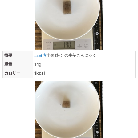
概要
五目煮
小鉢1杯分の生芋こんにゃく
重量
14g
カロリー
1kcal