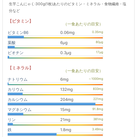
生芋こんにゃく:300g(1枚)あたりのビタミン・ミネラル・食物繊維・塩
分など
【ビタミン】
（一食あたりの目安）
ビタミンB6
0.06mg
葉酸
6μg
ビオチン
0.3μg
【ミネラル】
（一食あたりの目安）
ナトリウム
6mg
カリウム
132mg
カルシウム
204mg
マグネシウム
15mg
リン
21mg
鉄
1.8mg