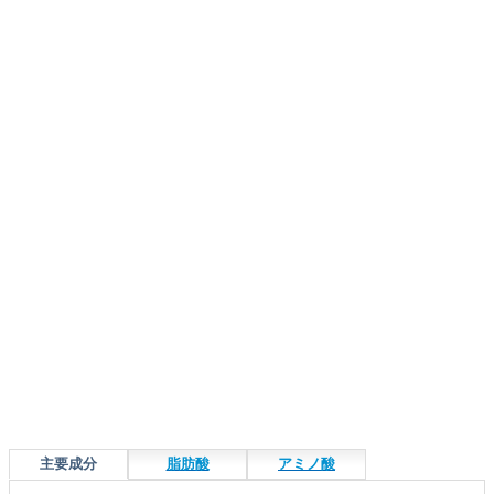
主要成分
脂肪酸
アミノ酸