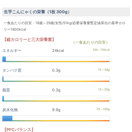
生芋こんにゃくの栄養（1枚 300g）
一食あたりの目安：18歳～29歳/女性/51kg/必要栄養量暫定値算出の基準カロ
リー1800kcal
【総カロリーと三大栄養素】
（一食あたりの目安）
エネルギー
24kcal
タンパク質
0.3g
脂質
0.3g
炭水化物
9.9g
【PFCバランス】