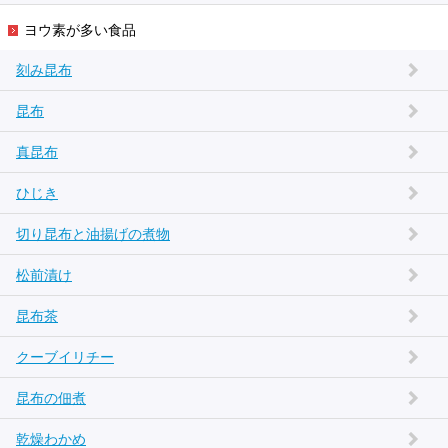
ヨウ素が多い食品
刻み昆布
昆布
真昆布
ひじき
切り昆布と油揚げの煮物
松前漬け
昆布茶
クーブイリチー
昆布の佃煮
乾燥わかめ