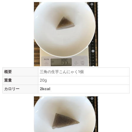
概要
三角の生芋こんにゃく1個
重量
20g
カロリー
2kcal