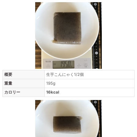
概要
生芋こんにゃく1/2個
重量
195g
カロリー
16kcal