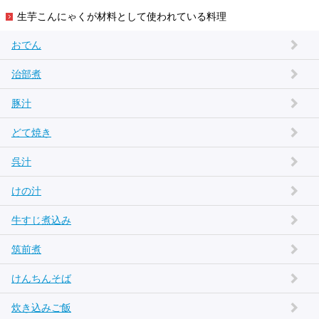
生芋こんにゃくが材料として使われている料理
おでん
治部煮
豚汁
どて焼き
呉汁
けの汁
牛すじ煮込み
筑前煮
けんちんそば
炊き込みご飯