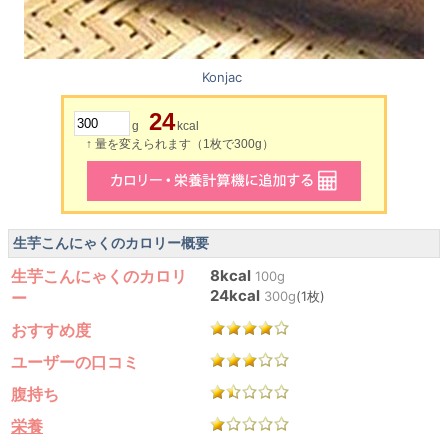
Konjac
24
g
kcal
↑ 量を変えられます（1枚で300g）
生芋こんにゃくのカロリー概要
生芋こんにゃくのカロリ
8kcal
100g
24kcal
ー
300g
(1枚)
おすすめ度
ユーザーの口コミ
腹持ち
栄養