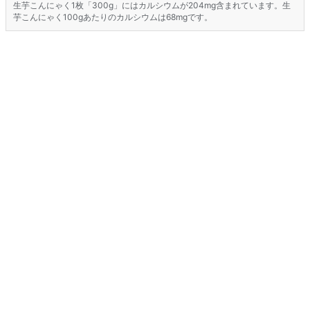
生芋こんにゃく1枚「300g」にはカルシウムが204mg含まれています。生
芋こんにゃく100gあたりのカルシウムは68mgです。