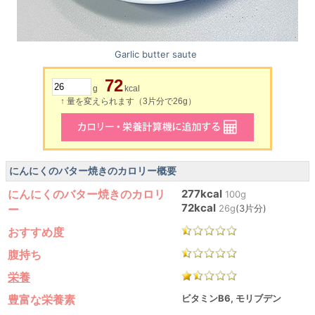
Garlic butter saute
72
g
kcal
↑ 量を変えられます（3片分で26g）
にんにくのバター焼きのカロリー概要
にんにくのバター焼きのカロリ
277kcal
100g
72kcal
ー
26g
(3片分)
おすすめ度
腹持ち
栄養
豊富な栄養素
ビタミンB6, モリブデン