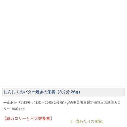
にんにくのバター焼きの栄養（3片分 26g）
一食あたりの目安：18歳～29歳/女性/51kg/必要栄養量暫定値算出の基準カロ
リー1800kcal
【総カロリーと三大栄養素】
（一食あたりの目安）