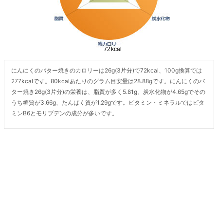
にんにくのバター焼きのカロリーは26g(3片分)で72kcal、100g換算では
277kcalです。80kcalあたりのグラム目安量は28.88gです。にんにくのバ
ター焼き26g(3片分)の栄養は、脂質が多く5.81g、炭水化物が4.65gでその
うち糖質が3.66g、たんぱく質が1.29gです。ビタミン・ミネラルではビタ
ミンB6とモリブデンの成分が多いです。