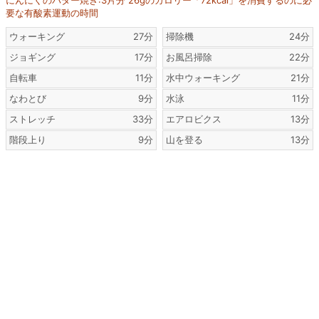
にんにくのバター焼き:3片分 26gのカロリー「72kcal」を消費するのに必
要な有酸素運動の時間
ウォーキング
27分
掃除機
24分
ジョギング
17分
お風呂掃除
22分
自転車
11分
水中ウォーキング
21分
なわとび
9分
水泳
11分
ストレッチ
33分
エアロビクス
13分
階段上り
9分
山を登る
13分