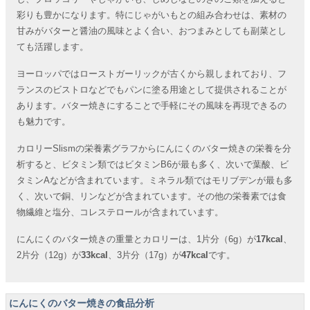
彩りも豊かになります。特にじゃがいもとの組み合わせは、素材の
甘みがバターと醤油の風味とよく合い、おつまみとしても副菜とし
ても活躍します。
ヨーロッパではローストガーリックが古くから親しまれており、フ
ランスのビストロなどでもパンに塗る用途として提供されることが
あります。バター焼きにすることで手軽にその風味を再現できるの
も魅力です。
カロリーSlismの栄養素グラフからにんにくのバター焼きの栄養を分
析すると、ビタミン類ではビタミンB6が最も多く、次いで葉酸、ビ
タミンAなどが含まれています。ミネラル類ではモリブデンが最も多
く、次いで銅、リンなどが含まれています。その他の栄養素では食
物繊維と塩分、コレステロールが含まれています。
にんにくのバター焼きの重量とカロリーは、1片分（6g）が
17kcal
、
2片分（12g）が
33kcal
、3片分（17g）が
47kcal
です。
にんにくのバター焼きの食品分析