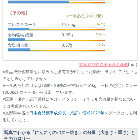
【その他】
（一食あたりの目安）
コレステロール
14.7mg
食物繊維 総量
0.99g
食塩相当量
0.57g
栄養素摂取適正値算出基準
(pdf)
※食品成分含有量を四捨五入し含有量が0になった場合、含まれていないも
のとし表示していません。
※一食あたりの目安は18歳～29歳の平常時女性51kg、一日の想定カロリー
1800kcalのデータから算出しています。
※流通・保存・調理過程におけるビタミン・ミネラル含有量の損失につい
ては考慮されていません。
※文部科学省の
日本食品標準成分表（八訂）増補2023年
をデータとして利
用しています。
写真でわかる「にんにくのバター焼き」の分量（大きさ・重さ）と
そのカロリー