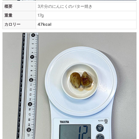
概要
3片分のにんにくのバター焼き
重量
17g
カロリー
47kcal