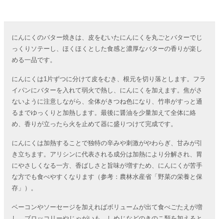
にんにくのバター焼きは、皮をむいたにんにくを丸ごとバターでじ
っくりソテーし、ほくほくとした食感と濃厚なバターの香りが楽し
める一品です。
にんにくは1片ずつに分けて皮をむき、根元を切り落とします。フラ
イパンにバターを入れて弱火で熱し、にんにくを加えます。焦がさ
ないように注意しながら、全体がきつね色になり、竹串がすっと通
るまでゆっくりと加熱します。最後に醤油を少量加えて全体に絡
め、香りが立ったら火を止めて器に盛りつけて完成です。
にんにくは加熱することで独特の辛みや刺激がやわらぎ、甘みが引
き立ちます。アリシンに代表される成分は加熱により分解され、胃
にやさしくなる一方、香ばしさと旨味が増すため、にんにくが苦手
な方でも食べやすくなります（参考：農林水産省「野菜の栄養と保
存」）。
ベーコンやソーセージを加えればボリュームが出て食べごたえが増
し、ブロッコリーやじゃがいも、しめじなどのきのこ類を加えると