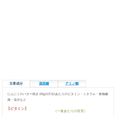
主要成分
脂肪酸
アミノ酸
にんにくのバター焼き:26g(3片分)あたりのビタミン・ミネラル・食物繊
維・塩分など
【ビタミン】
（一食あたりの目安）