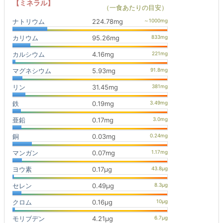
【ミネラル】
（一食あたりの目安）
ナトリウム
224.78mg
カリウム
95.26mg
カルシウム
4.16mg
マグネシウム
5.93mg
リン
31.45mg
鉄
0.19mg
亜鉛
0.17mg
銅
0.03mg
マンガン
0.07mg
ヨウ素
0.17μg
セレン
0.49μg
クロム
0.16μg
モリブデン
4.21μg