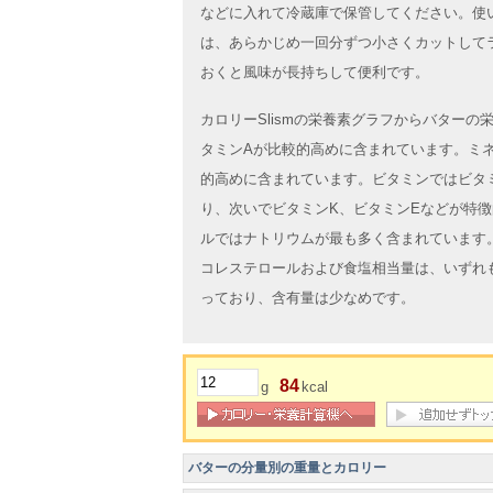
などに入れて冷蔵庫で保管してください。使
は、あらかじめ一回分ずつ小さくカットして
おくと風味が長持ちして便利です。
カロリーSlismの栄養素グラフからバター
タミンAが比較的高めに含まれています。ミ
的高めに含まれています。ビタミンではビタ
り、次いでビタミンK、ビタミンEなどが特
ルではナトリウムが最も多く含まれています
コレステロールおよび食塩相当量は、いずれ
っており、含有量は少なめです。
84
g
kcal
バターの分量別の重量とカロリー