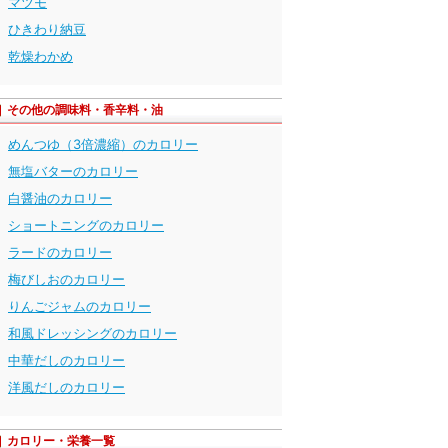
マツモ
ひきわり納豆
乾燥わかめ
その他の調味料・香辛料・油
めんつゆ（3倍濃縮）のカロリー
無塩バターのカロリー
白醤油のカロリー
ショートニングのカロリー
ラードのカロリー
梅びしおのカロリー
りんごジャムのカロリー
和風ドレッシングのカロリー
中華だしのカロリー
洋風だしのカロリー
カロリー・栄養一覧