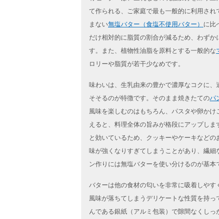
て作られる、ご家庭で最も一般的に利用され
まない
無塩バター（食塩不使用バター）
に比
だけ相対的に脂質の割合が減るため、わずか
す。また、植物性油脂を原料とする一般的な
ロリーや脂質が若干少なめです。
味わいは、生乳由来の豊かで濃厚なコクに、
そそるのが特徴です。そのまま焼きたての
パ
風味を楽しむのはもちろん、パスタや卵かけ
えると、料理全体の旨みが格段にアップしま
と効いているため、クッキーやケーキなどの
味が強くなりすぎてしまうことがあり、繊細
ン作りには無塩バターを使い分けるのが基本
バターは他の食材の匂いを非常に吸着しやす
風味が落ちてしまうデリケートな性質を持っ
んである銀紙（アルミ包装）で隙間なくしっ