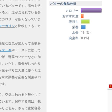
バターの食品分析
ているバターです。塩分を含
カロリー
べると、塩が含まれている分
おすすめ度
にカロリーが低くなっていま
腹持ち
マーガリン
と比較しても、カ
栄養
水分
16 (%)
廃棄率
0 (%)
適度な塩気が加わって食欲を
ンケーキ
やトーストに塗って
ご飯、野菜のソテーなどに加
す。ただし、塩分がしっかり
お菓子作りに大量に使うと塩
な味の調整が必要な製菓やパ
です。
く、空気に触れると酸化して
ています。保存する際は、包
かりと包み、さらに密閉容器