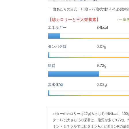
一食あたりの目安：18歳～29歳/女性/51kg/必要栄
【総カロリーと三大栄養素】
（一食
エネルギー
84kcal
タンパク質
0.07
g
脂質
9.72
g
炭水化物
0.02
g
バターのカロリーは12g(大さじ1)で84kcal、10
ター12g(大さじ1)の栄養は、脂質が多く9.72g、
ミン・ミネラルではビタミンAとビタミンKの成