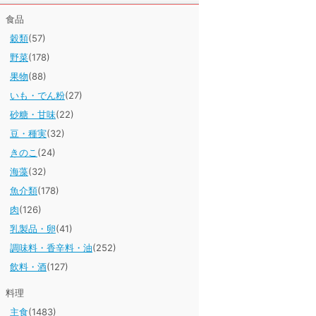
食品
穀類
(57)
野菜
(178)
果物
(88)
いも・でん粉
(27)
砂糖・甘味
(22)
豆・種実
(32)
きのこ
(24)
海藻
(32)
魚介類
(178)
肉
(126)
乳製品・卵
(41)
調味料・香辛料・油
(252)
飲料・酒
(127)
料理
主食
(1483)