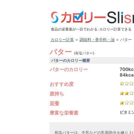
食品の栄養素が一目でわかる･カロリー計算できる
カロリー計算
»
調味料・香辛料・油
»
バター
バター
(有塩バター)
バターのカロリー概要
バターのカロリー
700kc
84kca
おすすめ度
腹持ち
栄養
豊富な栄養素
ビタミン
有塩バターは、生乳などの乳脂肪分を練り上