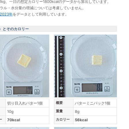
1kg、一日の想定カロリー1800kcalのデータから算出しています。
ネラル・水分量の増減については考慮していません。
023年
をデータとして利用しています。
）とそのカロリー
概要
切り目入れバター1個
バターミニパック1個
重量
10g
8g
ー
カロリー
70kcal
56kcal