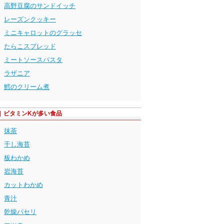
高野豆腐のサンドイッチ
レーズンクッキー
ミニキャロットのグラッセ
たらこスプレッド
ミートソースパスタ
ラザニア
鱈のクリーム煮
ビタミンKが多い食品
抹茶
干し海苔
板わかめ
岩海苔
カットわかめ
青汁
乾燥パセリ