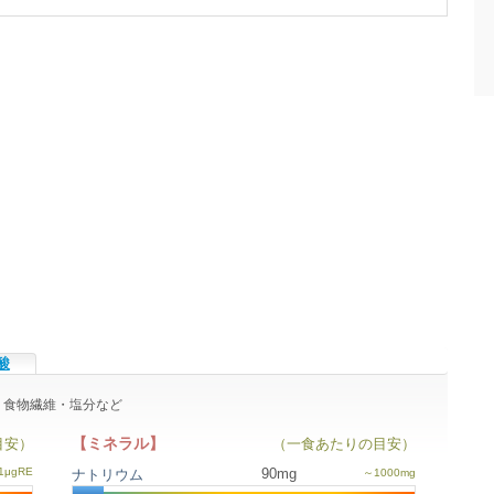
酸
ル・食物繊維・塩分など
【ミネラル】
目安）
（一食あたりの目安）
90mg
ナトリウム