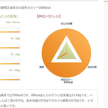
養量暫定値算出の基準カロリー1800kcal
あたりの目安）
【PFCバランス】
0g換算では700kcalです。80kcalあたりのグラム目安量は11.43gです。バ
たんぱく質が0.07g、炭水化物が0.02gでそのうち糖質が0.02gです。ビタ
分が多いです。