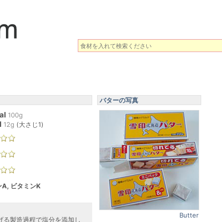
バターの写真
al
100g
l
12
g
(
大さじ1
)
A, ビタミンK
Butter
げる製造過程で塩分を添加し