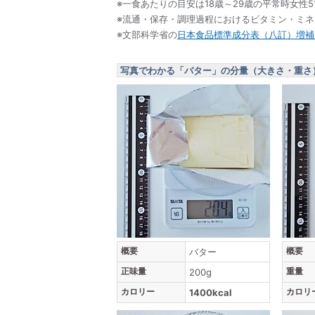
※一食あたりの目安は18歳～29歳の平常時女性5
※流通・保存・調理過程におけるビタミン・ミ
※文部科学省の
日本食品標準成分表（八訂）増補2
写真でわかる「バター」の分量（大きさ・重さ
概要
概要
バター
正味量
重量
200g
カロリー
カロリ
1400kcal