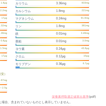
3.36mg
カリウム
1.8mg
カルシウム
0.24mg
マグネシウム
1.8mg
リン
0.01mg
鉄
0.01mg
亜鉛
0.24μg
ヨウ素
0.12μg
クロム
0.36μg
モリブデン
目安）
栄養素摂取適正値算出基準
(pdf)
た場合、含まれていないものとし表示していません。