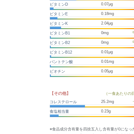
0.07μg
ビタミンD
0.18mg
ビタミンE
2.04μg
ビタミンK
0mg
ビタミンB1
0mg
ビタミンB2
0.01μg
ビタミンB12
0.01mg
パントテン酸
0.05μg
ビオチン
【その他】
（一食あたりの
25.2
mg
コレステロール
0.23
g
食塩相当量
※食品成分含有量を四捨五入し含有量が0になっ