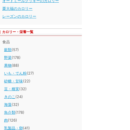
オートミールクッキーのカロリー
栗大福のカロリー
レーズンのカロリー
カロリー・栄養一覧
食品
穀類
(57)
野菜
(178)
果物
(88)
いも・でん粉
(27)
砂糖・甘味
(22)
豆・種実
(32)
きのこ
(24)
海藻
(32)
魚介類
(178)
肉
(126)
乳製品・卵
(41)