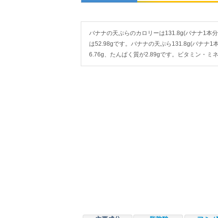
バナナの天ぷらのカロリーは131.8g(バナナ1本分)で
は52.98gです。バナナの天ぷら131.8g(バナナ
6.76g、たんぱく質が2.89gです。ビタミン