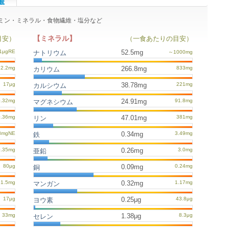
酸
ビタミン・ミネラル・食物繊維・塩分など
【ミネラル】
目安）
（一食あたりの目安）
52.5mg
ナトリウム
266.8mg
カリウム
38.78mg
カルシウム
24.91mg
マグネシウム
47.01mg
リン
0.34mg
鉄
0.26mg
亜鉛
0.09mg
銅
0.32mg
マンガン
0.25μg
ヨウ素
1.38μg
セレン