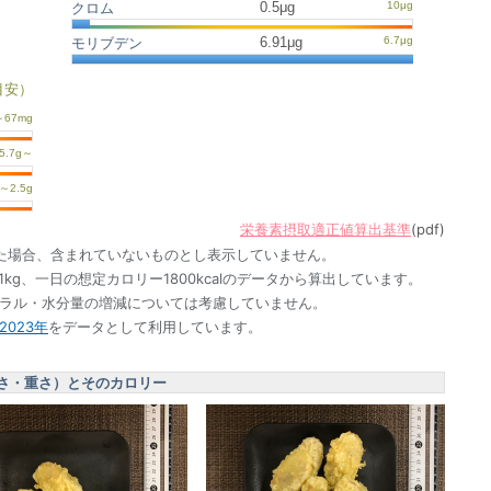
0.5μg
クロム
6.91μg
モリブデン
目安）
栄養素摂取適正値算出基準
(pdf)
た場合、含まれていないものとし表示していません。
1kg、一日の想定カロリー1800kcalのデータから算出しています。
ネラル・水分量の増減については考慮していません。
023年
をデータとして利用しています。
さ・重さ）とそのカロリー