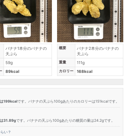
概要
バナナ1本分のバナナの
バナナ2本分のバナナの
天ぷら
天ぷら
重量
59g
111g
ー
カロリー
89kcal
168kcal
199kcal
です。バナナの天ぷら100gあたりのカロリーは151kcalです。
31.89g
です。バナナの天ぷら100gあたりの糖質の量は24.2gです。
くらい？