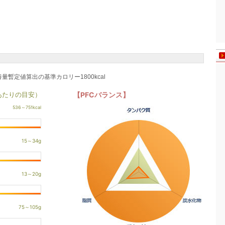
養量暫定値算出の基準カロリー1800kcal
あたりの目安）
【PFCバランス】