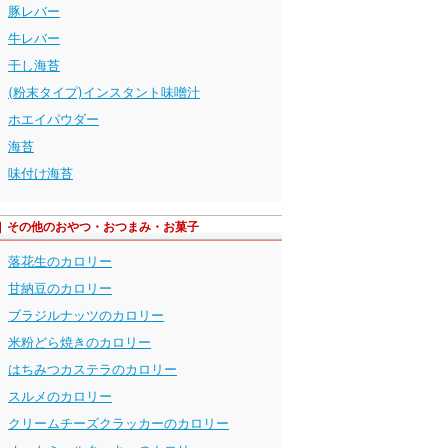
豚レバー
牛レバー
干し海苔
(粉末タイプ)インスタント味噌汁
ホエイパウダー
海苔
味付け海苔
その他のおやつ・おつまみ・お菓子
落花生のカロリー
甘納豆のカロリー
ブラジルナッツのカロリー
米粉どら焼きのカロリー
はちみつカステラのカロリー
スルメのカロリー
クリームチーズクラッカーのカロリー