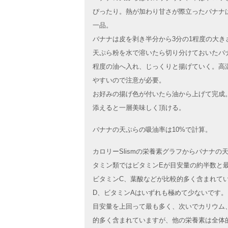
ぴったり。熱が加わり甘さが際立ったバナナ
一品。
バナナは皮を剥き半分から3分の1程度の大き
天ぷら粉を水で溶いたら切り分けておいたバナナ
程度の油へ入れ、じっくりと揚げていく。高
やすいので注意が必要。
お好みの揚げ色が付いたら油から上げて完成
添えると一層美味しく頂ける。
バナナの天ぷらの吸油率は10%で計算。
カロリーSlismの栄養素グラフからバナナ
タミン類ではビタミンEが目安量の約半数と
ビタミンC、葉酸などが比較的多く含まれて
D、ビタミンAはいずれも極めて少ないです
目安量を上回って最も多く、次いでカリウム
的多く含まれていますが、他の栄養素は全体