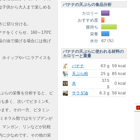
バナナの天ぷらの食品分析
は子供から大人まで楽しめる
カロリー
おすすめ度
さに切り分ける。
腹持ち
をくぐらせ、160～170℃
栄養
水分
67 (%)
温の油で揚げる場合には焦げ
バナナの天ぷらに使われる材料の
カロリーと重量
。ホイップやバニラアイスを
バナナ
63 g
59 kcal
天ぷら粉
25 g
85 kcal
37.5
水
0 kcal
g
サラダ油
6.3 g
56 kcal
の天ぷらの栄養を分析すると、ビ
最も多く、次いでビタミンK、
います。その一方、ビタミン
。ミネラル類ではモリブデンが
、マンガン、リンなどが比較
的に少なめです。その他の栄