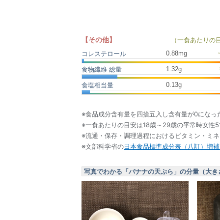
【その他】
（一食あたりの
0.88
mg
コレステロール
1.32
g
食物繊維 総量
0.13
g
食塩相当量
※食品成分含有量を四捨五入し含有量が0になっ
※一食あたりの目安は18歳～29歳の平常時女性5
※流通・保存・調理過程におけるビタミン・ミ
※文部科学省の
日本食品標準成分表（八訂）増補2
写真でわかる「バナナの天ぷら」の分量（大き