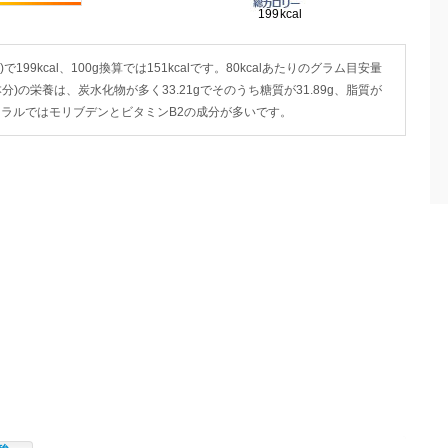
199kcal、100g換算では151kcalです。80kcalあたりのグラム目安量
1本分)の栄養は、炭水化物が多く33.21gでそのうち糖質が31.89g、脂質が
・ミネラルではモリブデンとビタミンB2の成分が多いです。