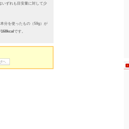
はいずれも目安量に対して少
本分を使ったもの（59g）が
が
168kcal
です。