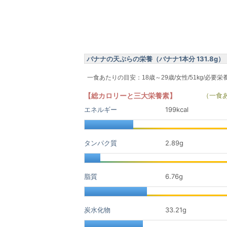
バナナの天ぷらの栄養（バナナ1本分 131.8g）
一食あたりの目安：18歳～29歳/女性/51kg/必要栄
【総カロリーと三大栄養素】
（一食
エネルギー
199kcal
タンパク質
2.89
g
脂質
6.76
g
炭水化物
33.21
g