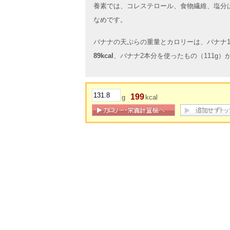
養素では、コレステロール、食物繊維、塩分
なめです。
バナナの天ぷらの重量とカロリーは、バナナ1
89kcal
、バナナ2本分を使ったもの（111g）
199
g
kcal