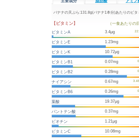
主要成分
脂肪酸
アミノ
バナナの天ぷら:131.8g(バナナ1本分)あたりの
【ビタミン】
（一食あたりの
3.4μg
ビタミンA
1.23mg
ビタミンE
10.72μg
ビタミンK
0.07mg
ビタミンB1
0.28mg
ビタミンB2
0.67mg
ナイアシン
0.26mg
ビタミンB6
19.37μg
葉酸
0.37mg
パントテン酸
1.21μg
ビオチン
10.08mg
ビタミンC