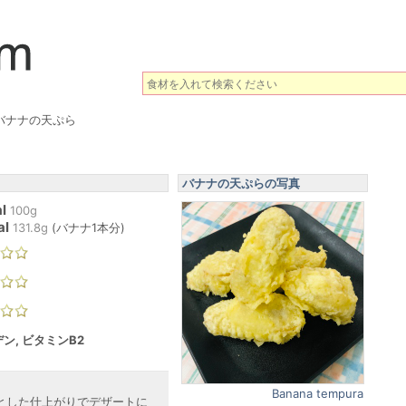
バナナの天ぷら
バナナの天ぷらの写真
l
100g
al
131.8
g
(
バナナ1本分
)
ン, ビタミンB2
Banana tempura
とした仕上がりでデザートに