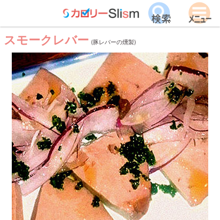
スモークレバー
(豚レバーの燻製)