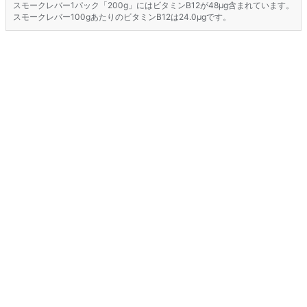
スモークレバー1パック「200g」にはビタミンB12が48μg含まれています。
スモークレバー100gあたりのビタミンB12は24.0μgです。