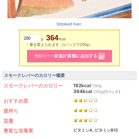
Smoked liver
364
g
kcal
↑ 量を変えられます（1パックで200g）
スモークレバーのカロリー概要
スモークレバーのカロリー
182kcal
100g
364kcal
200g
(1パック)
おすすめ度
腹持ち
栄養
豊富な栄養素
ビタミンA, ビタミンB12