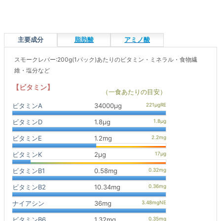
主要成分
脂肪酸
アミノ酸
スモークレバー:200g(1パック)あたりのビタミン・ミネラル・食物繊
維・塩分など
【ビタミン】
（一食あたりの目安）
ビタミンA
34000μg
ビタミンD
1.8μg
ビタミンE
1.2mg
ビタミンK
2μg
ビタミンB1
0.58mg
ビタミンB2
10.34mg
ナイアシン
36mg
ビタミンB6
1.32mg