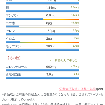
銅
1.84mg
マンガン
0.6mg
ヨウ素
8μg
セレン
162μg
クロム
2μg
モリブデン
380μg
【その他】
（一食あたりの目安）
コレステロール
960mg
食塩相当量
3.6g
栄養素摂取適正値算出基準
(pdf)
※食品成分含有量を四捨五入し含有量が0になった場合、含まれていないも
のとし表示していません。
※一食あたりの目安は18歳～29歳の平常時女性51kg、一日の想定カロリー