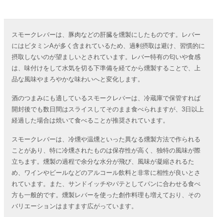
スモークレバーは、豚肉などの肝臓を燻製にしたものです。レバー
にはビタミンAが多く含まれているため、過剰摂取は避け、習慣的に
摂取しないのが望ましいとされています。レバー特有の匂いや食感
は、味付けをして水気を切る下準備を経てから燻製することで、上
品な風味やまろやかな味わいへと変化します。
酒のつまみにも適しているスモークレバーは、冷蔵庫で保管すれば
開封後でも数日間はスライスしてそのまま食べられますが、3日以上
経過した場合は焼いて食べることが推奨されています。
スモークレバーは、冷燻や温燻といった異なる燻製方法で作られる
ことがあり、特に冷燻されたものは保存性が高く、独特の風味が際
立ちます。燻製の過程で余分な水分が飛び、風味が凝縮されるた
め、ワインやビールなどのアルコール飲料と非常に相性が良いとさ
れています。また、サンドイッチやパテとしてパンに合わせる食べ
方も一般的です。燻製レバーを使った創作料理も増えており、その
バリエーションはますます広がっています。