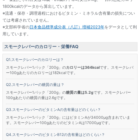
1800kcalのデータから算出しています。
※流通・保存・調理過程におけるビタミン・ミネラル含有量の損失につい
ては考慮されていません。
※文部科学省の
日本食品標準成分表（八訂）増補2023年
をデータとして利
用しています。
スモークレバーのカロリー・栄養FAQ
スモークレバーのカロリーは？
スモークレバー1パック「200g」の
カロリーは364kcal
です。スモークレバ
ー100gあたりのカロリーは182kcalです。
スモークレバーの糖質の量は？
スモークレバー1パック「200g」の
糖質の量は5.2g
です。スモークレバー
100gあたりの糖質の量は2.6gです。
スモークレバーのビタミンAの含有量はどのくらい？
スモークレバー1パック「200g」にはビタミンAが34000μg含まれていま
す。スモークレバー100gあたりのビタミンAは17000μgです。
スモークレバーのビタミンB12の含有量はどのくらい？