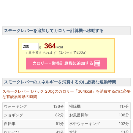
スモークレバーを追加してカロリー計算機へ移動する
364
g
kcal
↑ 量を変えられます（1パックで200g）
スモークレバーのエネルギーを消費するのに必要な運動時間
スモークレバー:1パック 200gのカロリー「364kcal」を消費するのに必要
な有酸素運動の時間
ウォーキング
136分
掃除機
117分
ジョギング
82分
お風呂掃除
108分
自転車
51分
水中ウォーキング
102分
なわとび
41分
水泳
51分