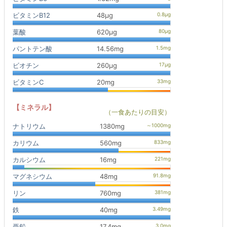
ビタミンB12
48μg
葉酸
620μg
パントテン酸
14.56mg
ビオチン
260μg
ビタミンC
20mg
【ミネラル】
（一食あたりの目安）
ナトリウム
1380mg
カリウム
560mg
カルシウム
16mg
マグネシウム
48mg
リン
760mg
鉄
40mg
亜鉛
17.4mg