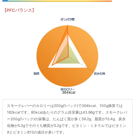
【PFCバランス】
スモークレバーのカロリーは200g(1パック)で364kcal、100g換算では
182kcalです。80kcalあたりのグラム目安量は43.96gです。スモークレバ
ー200g(1パック)の栄養は、たんぱく質が多く59.2g、脂質が15.4g、炭水
化物が5.2gでそのうち糖質が5.2gです。ビタミン・ミネラルではビタミン
AとビタミンB12の成分が多いです。