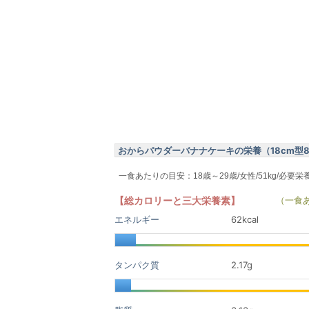
おからパウダーバナナケーキの栄養（18cm型8等
一食あたりの目安：18歳～29歳/女性/51kg/必要栄
【総カロリーと三大栄養素】
（一食
エネルギー
62kcal
タンパク質
2.17
g