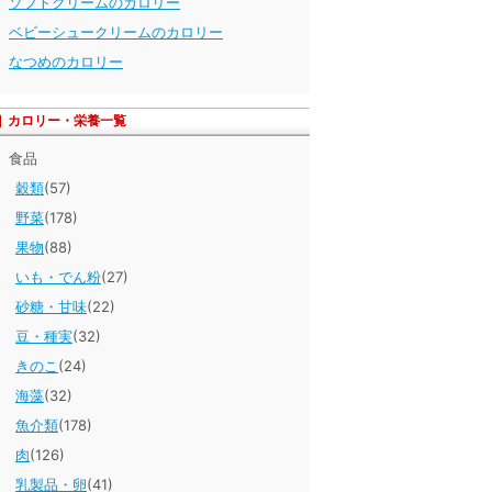
ソフトクリームのカロリー
ベビーシュークリームのカロリー
なつめのカロリー
カロリー・栄養一覧
食品
穀類
(57)
野菜
(178)
果物
(88)
いも・でん粉
(27)
砂糖・甘味
(22)
豆・種実
(32)
きのこ
(24)
海藻
(32)
魚介類
(178)
肉
(126)
乳製品・卵
(41)