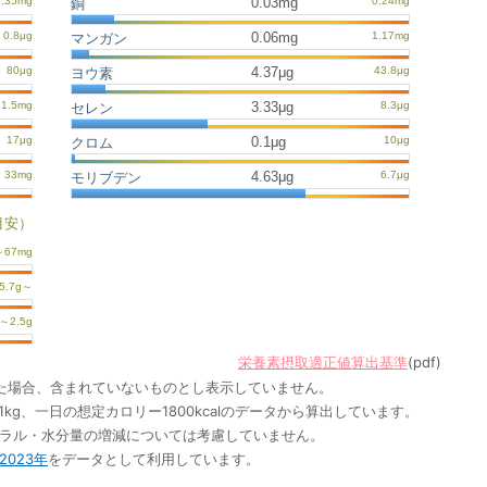
0.03mg
銅
0.06mg
マンガン
4.37μg
ヨウ素
3.33μg
セレン
0.1μg
クロム
4.63μg
モリブデン
目安）
栄養素摂取適正値算出基準
(pdf)
た場合、含まれていないものとし表示していません。
1kg、一日の想定カロリー1800kcalのデータから算出しています。
ネラル・水分量の増減については考慮していません。
023年
をデータとして利用しています。