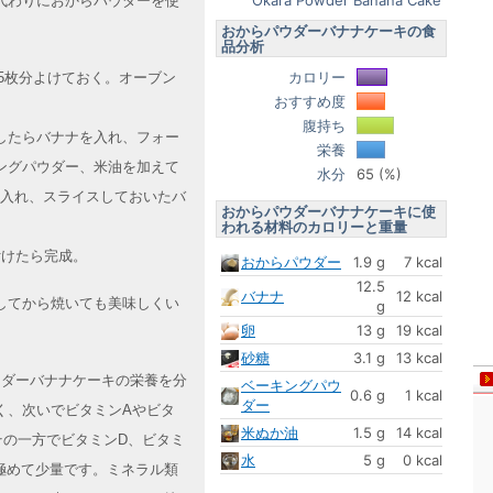
Okara Powder Banana Cake
代わりにおからパウダーを使
おからパウダーバナナケーキの食
品分析
カロリー
5枚分よけておく。オーブン
おすすめ度
腹持ち
したらバナナを入れ、フォー
栄養
ングパウダー、米油を加えて
水分
65 (%)
し入れ、スライスしておいたバ
おからパウダーバナナケーキに使
われる材料のカロリーと重量
付けたら完成。
おからパウダー
1.9 g
7 kcal
12.5
バナナ
12 kcal
してから焼いても美味しくい
g
卵
13 g
19 kcal
砂糖
3.1 g
13 kcal
パウダーバナナケーキの栄養を分
ベーキングパウ
0.6 g
1 kcal
ダー
く、次いでビタミンAやビタ
米ぬか油
1.5 g
14 kcal
その一方でビタミンD、ビタミ
水
5 g
0 kcal
極めて少量です。ミネラル類