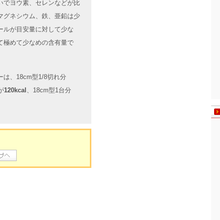
いでヨウ素、セレンなどが比
マグネシウム、鉄、亜鉛は少
ールが目安量に対して少な
て極めて少なめの含有量で
、18cm型1/8切れ分
が
120kcal
、18cm型1台分