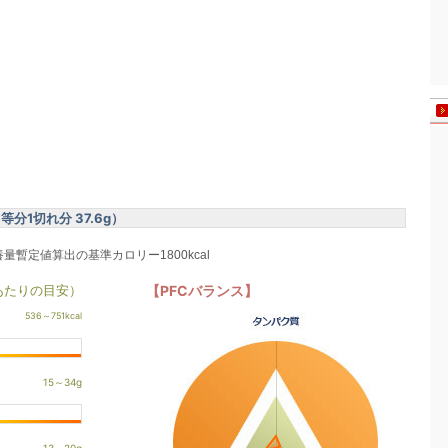
分1切れ分 37.6g）
養量暫定値算出の基準カロリー1800kcal
あたりの目安）
【PFCバランス】