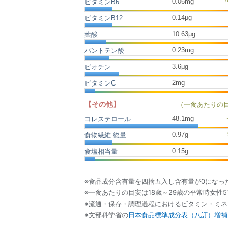
0.06mg
ビタミンB6
0.14μg
ビタミンB12
10.63μg
葉酸
0.23mg
パントテン酸
3.6μg
ビオチン
2mg
ビタミンC
【その他】
（一食あたりの
48.1
mg
コレステロール
0.97
g
食物繊維 総量
0.15
g
食塩相当量
※食品成分含有量を四捨五入し含有量が0になっ
※一食あたりの目安は18歳～29歳の平常時女性5
※流通・保存・調理過程におけるビタミン・ミ
※文部科学省の
日本食品標準成分表（八訂）増補2