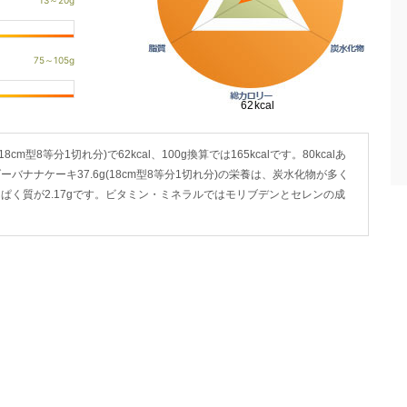
型8等分1切れ分)で62kcal、100g換算では165kcalです。80kcalあ
ーバナナケーキ37.6g(18cm型8等分1切れ分)の栄養は、炭水化物が多く
g、たんぱく質が2.17gです。ビタミン・ミネラルではモリブデンとセレンの成