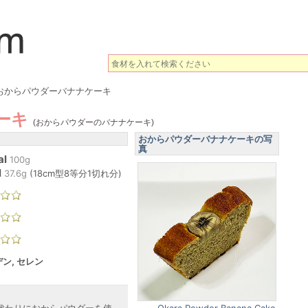
おからパウダーバナナケーキ
ーキ
(おからパウダーのバナナケーキ)
おからパウダーバナナケーキの写
真
al
100g
l
37.6
g
(
18cm型8等分1切れ分
)
ン, セレン