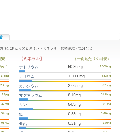
酸
等分1切れ分)あたりのビタミン・ミネラル・食物繊維・塩分など
【ミネラル】
目安）
（一食あたりの目安）
59.39mg
ナトリウム
110.06mg
カリウム
27.05mg
カルシウム
8.16mg
マグネシウム
54.9mg
リン
0.33mg
鉄
0.21mg
亜鉛