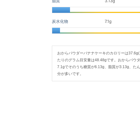
脂質
3.13
g
炭水化物
7.1
g
おからパウダーバナナケーキのカロリーは37.6g(18cm
たりのグラム目安量は48.48gです。おからパウダ
7.1gでそのうち糖質が6.13g、脂質が3.13
分が多いです。