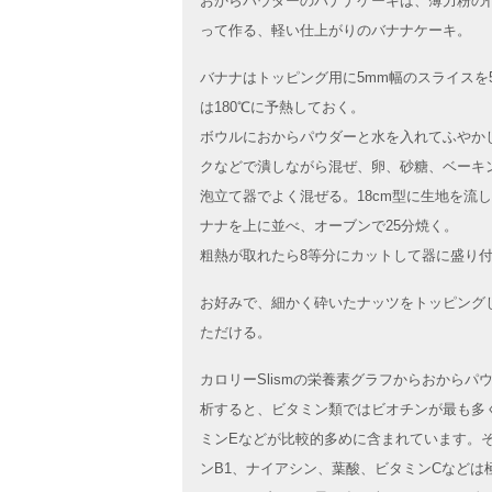
おからパウダーのバナナケーキは、薄力粉の
って作る、軽い仕上がりのバナナケーキ。
バナナはトッピング用に5mm幅のスライスを
は180℃に予熱しておく。
ボウルにおからパウダーと水を入れてふやか
クなどで潰しながら混ぜ、卵、砂糖、ベーキ
泡立て器でよく混ぜる。18cm型に生地を流
ナナを上に並べ、オーブンで25分焼く。
粗熱が取れたら8等分にカットして器に盛り
お好みで、細かく砕いたナッツをトッピング
ただける。
カロリーSlismの栄養素グラフからおから
析すると、ビタミン類ではビオチンが最も多
ミンEなどが比較的多めに含まれています。
ンB1、ナイアシン、葉酸、ビタミンCなどは