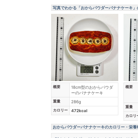
写真でわかる「おからパウダーバナナケーキ」
概要
概要
18cm型のおからパウダ
ーのバナナケーキ
重量
286g
重量
カロリー
472kcal
カロリ
おからパウダーバナナケーキのカロリー・栄養F