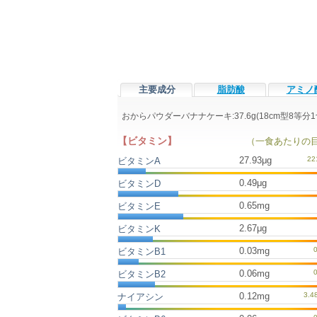
主要成分
脂肪酸
アミノ
おからパウダーバナナケーキ:37.6g(18cm型8
【ビタミン】
（一食あたりの
27.93μg
ビタミンA
0.49μg
ビタミンD
0.65mg
ビタミンE
2.67μg
ビタミンK
0.03mg
ビタミンB1
0.06mg
ビタミンB2
0.12mg
ナイアシン