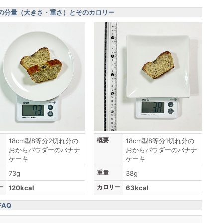
の分量（大きさ・重さ）とそのカロリー
概要
18cm型8等分2切れ分の
18cm型8等分1切れ分の
おからパウダーのバナナ
おからパウダーのバナナ
ケーキ
ケーキ
重量
73g
38g
ー
カロリー
120kcal
63kcal
AQ