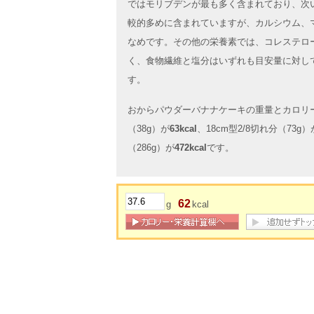
ではモリブデンが最も多く含まれており、次
較的多めに含まれていますが、カルシウム、
なめです。その他の栄養素では、コレステロ
く、食物繊維と塩分はいずれも目安量に対し
す。
おからパウダーバナナケーキの重量とカロリーは
（38g）が
63kcal
、18cm型2/8切れ分（73g）
（286g）が
472kcal
です。
62
g
kcal