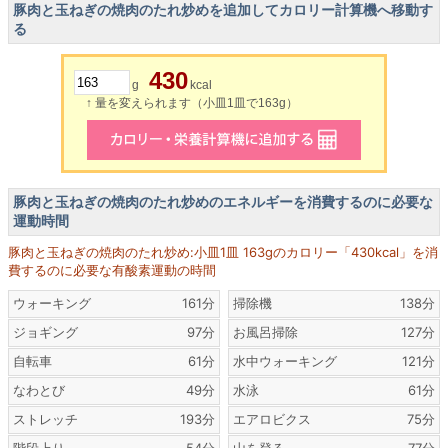
豚肉と玉ねぎの焼肉のたれ炒めを追加してカロリー計算機へ移動す
る
430
g
kcal
↑ 量を変えられます（小皿1皿で163g）
豚肉と玉ねぎの焼肉のたれ炒めのエネルギーを消費するのに必要な
運動時間
豚肉と玉ねぎの焼肉のたれ炒め:小皿1皿 163gのカロリー「430kcal」を消
費するのに必要な有酸素運動の時間
ウォーキング
161分
掃除機
138分
ジョギング
97分
お風呂掃除
127分
自転車
61分
水中ウォーキング
121分
なわとび
49分
水泳
61分
ストレッチ
193分
エアロビクス
75分