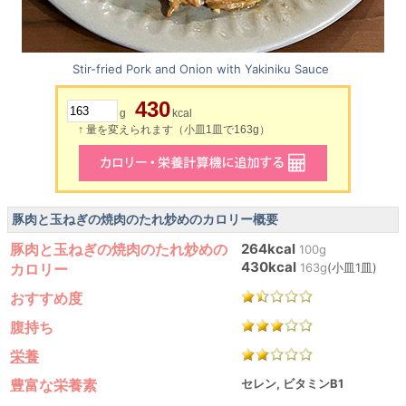
Stir-fried Pork and Onion with Yakiniku Sauce
430
g
kcal
↑ 量を変えられます（小皿1皿で163g）
豚肉と玉ねぎの焼肉のたれ炒めのカロリー概要
豚肉と玉ねぎの焼肉のたれ炒めの
264kcal
100g
430kcal
カロリー
163g
(小皿1皿)
おすすめ度
腹持ち
栄養
豊富な栄養素
セレン, ビタミンB1