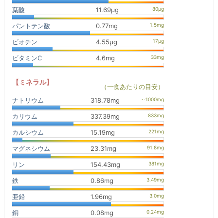
葉酸
11.69μg
パントテン酸
0.77mg
ビオチン
4.55μg
ビタミンC
4.6mg
【ミネラル】
（一食あたりの目安）
ナトリウム
318.78mg
カリウム
337.39mg
カルシウム
15.19mg
マグネシウム
23.31mg
リン
154.43mg
鉄
0.86mg
亜鉛
1.96mg
銅
0.08mg