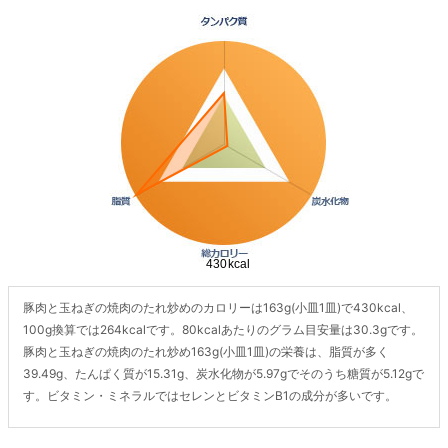
豚肉と玉ねぎの焼肉のたれ炒めのカロリーは163g(小皿1皿)で430kcal、
100g換算では264kcalです。80kcalあたりのグラム目安量は30.3gです。
豚肉と玉ねぎの焼肉のたれ炒め163g(小皿1皿)の栄養は、脂質が多く
39.49g、たんぱく質が15.31g、炭水化物が5.97gでそのうち糖質が5.12gで
す。ビタミン・ミネラルではセレンとビタミンB1の成分が多いです。