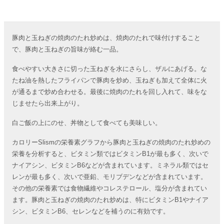
豚肉と玉ねぎの焼肉のたれ炒めは、焼肉のたれで味付けすること
で、豚肉と玉ねぎの旨味が絡む一品。
食べやすい大きさに切った玉ねぎを水にさらし、ザルにあげる。な
たね油を熱したフライパンで豚肉を炒め、玉ねぎも加えて全体に火
が通るまで炒め合わせる。最後に焼肉のたれを回し入れて、味をな
じませたら出来上がり。
白ご飯の上にのせ、丼物として食べても美味しい。
カロリーSlismの栄養素グラフから豚肉と玉ねぎの焼肉のたれ炒めの
栄養を分析すると、ビタミン類ではビタミンB1が最も多く、次いで
ナイアシン、ビタミンB6などが含まれています。ミネラル類ではセ
レンが最も多く、次いで亜鉛、モリブデンなどが含まれています。
その他の栄養素では食物繊維やコレステロール、塩分が含まれてい
ます。豚肉と玉ねぎの焼肉のたれ炒めは、特にビタミンB1やナイア
シン、ビタミンB6、セレンなどを補うのに有効です。