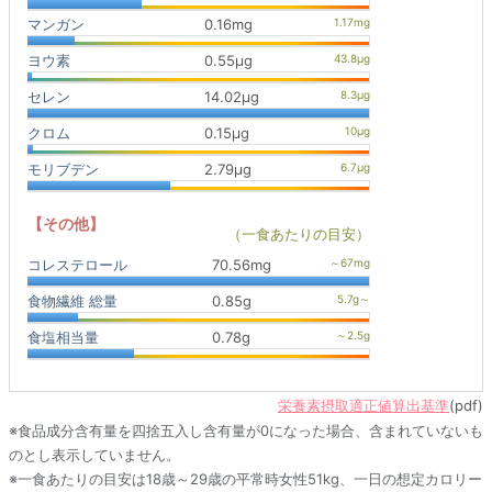
マンガン
0.16mg
ヨウ素
0.55μg
セレン
14.02μg
クロム
0.15μg
モリブデン
2.79μg
【その他】
（一食あたりの目安）
コレステロール
70.56mg
食物繊維 総量
0.85g
食塩相当量
0.78g
栄養素摂取適正値算出基準
(pdf)
※食品成分含有量を四捨五入し含有量が0になった場合、含まれていないも
のとし表示していません。
※一食あたりの目安は18歳～29歳の平常時女性51kg、一日の想定カロリー