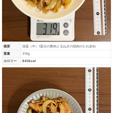
概要
深皿（中）1皿分の豚肉と玉ねぎの焼肉のたれ炒め
重量
319g
カロリー
842kcal