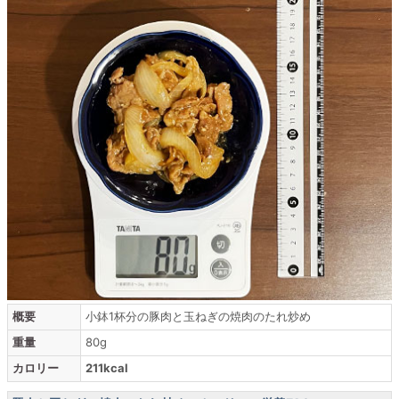
概要
小鉢1杯分の豚肉と玉ねぎの焼肉のたれ炒め
重量
80g
カロリー
211kcal