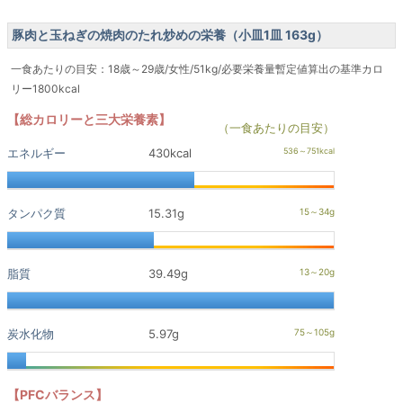
豚肉と玉ねぎの焼肉のたれ炒めの栄養（小皿1皿 163g）
一食あたりの目安：18歳～29歳/女性/51kg/必要栄養量暫定値算出の基準カロ
リー1800kcal
【総カロリーと三大栄養素】
（一食あたりの目安）
エネルギー
430kcal
タンパク質
15.31g
脂質
39.49g
炭水化物
5.97g
【PFCバランス】