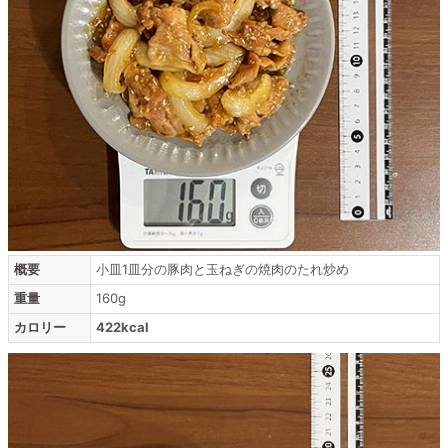
概要
小皿1皿分の豚肉と玉ねぎの焼肉のたれ炒め
重量
160g
カロリー
422kcal