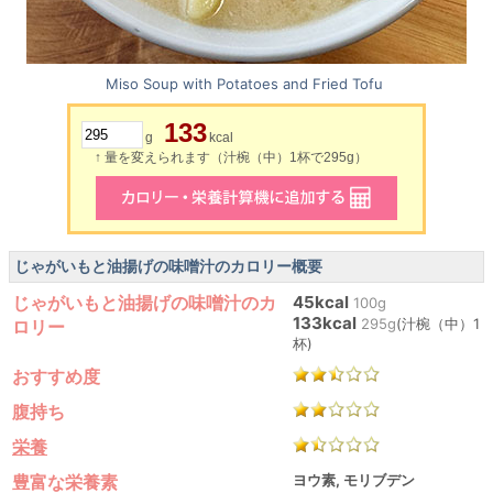
Miso Soup with Potatoes and Fried Tofu
133
g
kcal
↑ 量を変えられます（汁椀（中）1杯で295g）
じゃがいもと油揚げの味噌汁のカロリー概要
じゃがいもと油揚げの味噌汁のカ
45kcal
100g
133kcal
295g
(汁椀（中）1
ロリー
杯)
おすすめ度
腹持ち
栄養
豊富な栄養素
ヨウ素, モリブデン