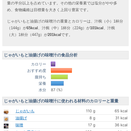
量の半分以上を占めています。その他の栄養素では塩分がやや多
め、食物繊維は目標量を大きく上回り豊富です。
じゃがいもと油揚げの味噌汁の重量とカロリーは、汁椀（小）1杯分
（144g）が
65kcal
、汁椀（中）1杯分（224g）が
101kcal
、汁椀
（大）1杯分（447g）が
201kcal
です。
じゃがいもと油揚げの味噌汁の食品分析
カロリー
おすすめ度
腹持ち
栄養
水分
87 (%)
じゃがいもと油揚げの味噌汁に使われる材料のカロリーと重量
じゃがいも
110 g
65 kcal
油揚げ
8 g
31 kcal
味噌
17 g
36 kcal