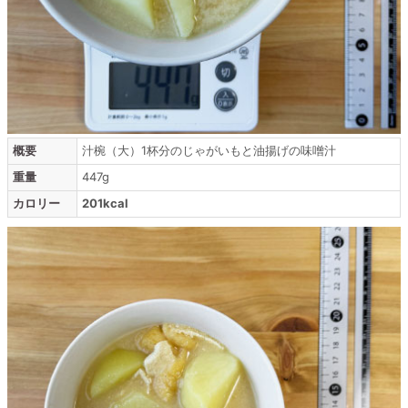
概要
汁椀（大）1杯分のじゃがいもと油揚げの味噌汁
重量
447g
カロリー
201kcal