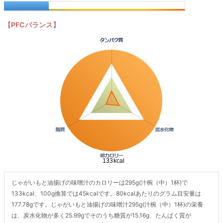
【PFCバランス】
じゃがいもと油揚げの味噌汁のカロリーは295g(汁椀（中）1杯)で
133kcal、100g換算では45kcalです。80kcalあたりのグラム目安量は
177.78gです。じゃがいもと油揚げの味噌汁295g(汁椀（中）1杯)の栄養
は、炭水化物が多く25.99gでそのうち糖質が15.16g、たんぱく質が