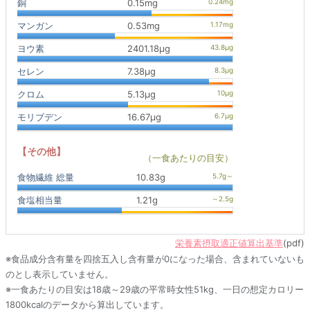
銅
0.15mg
マンガン
0.53mg
ヨウ素
2401.18μg
セレン
7.38μg
クロム
5.13μg
モリブデン
16.67μg
【その他】
（一食あたりの目安）
食物繊維 総量
10.83g
食塩相当量
1.21g
栄養素摂取適正値算出基準
(pdf)
※食品成分含有量を四捨五入し含有量が0になった場合、含まれていないも
のとし表示していません。
※一食あたりの目安は18歳～29歳の平常時女性51kg、一日の想定カロリー
1800kcalのデータから算出しています。