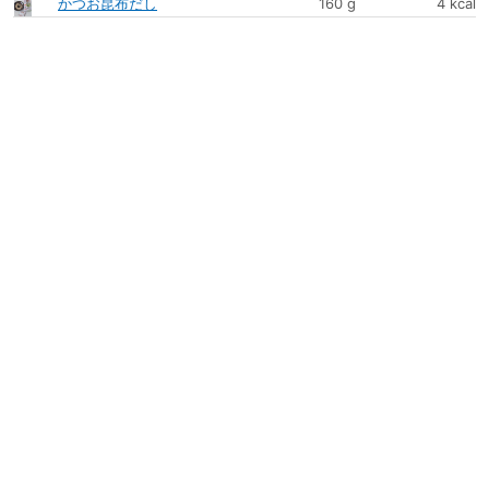
かつお昆布だし
160 g
4 kcal