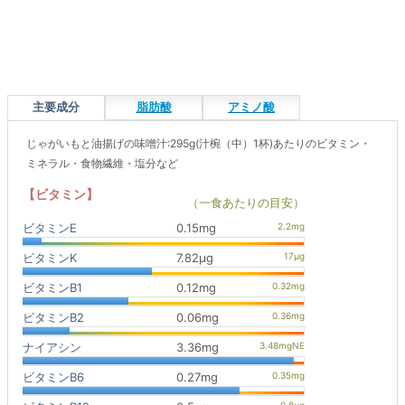
主要成分
脂肪酸
アミノ酸
じゃがいもと油揚げの味噌汁:295g(汁椀（中）1杯)あたりのビタミン・
ミネラル・食物繊維・塩分など
【ビタミン】
（一食あたりの目安）
ビタミンE
0.15mg
ビタミンK
7.82μg
ビタミンB1
0.12mg
ビタミンB2
0.06mg
ナイアシン
3.36mg
ビタミンB6
0.27mg