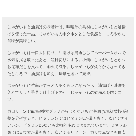
じゃがいもと油揚げの味噌汁は、味噌汁の具材にじゃがいもと油揚
げを使った一品。じゃがいものホクホクとした食感と、まろやかな
旨味が美味しい。
じゃがいもは一口大に切り、油揚げは湯通ししてペーパータオルで
水気を拭き取ったあと、短冊切りにする。小鍋にじゃがいもとかつ
お昆布だしを入れて、弱火で煮る。じゃがいもが柔らかくなってき
たところで、油揚げを加え、味噌を溶いて完成。
じゃがいもに竹串がすっと入るくらいになったら、油揚げと味噌を
入れてサッと手早く仕上げるのが、じゃがいもの煮崩れを防ぐコ
ツ。
カロリーSlismの栄養素グラフからじゃがいもと油揚げの味噌汁の栄
養を分析すると、ビタミン類ではビタミンCが最も多く、次いでナイ
アシン、ビタミンB6なども比較的多めに含まれています。ミネラル
類ではヨウ素が最も多く、次いでモリブデン、カリウムなども目安