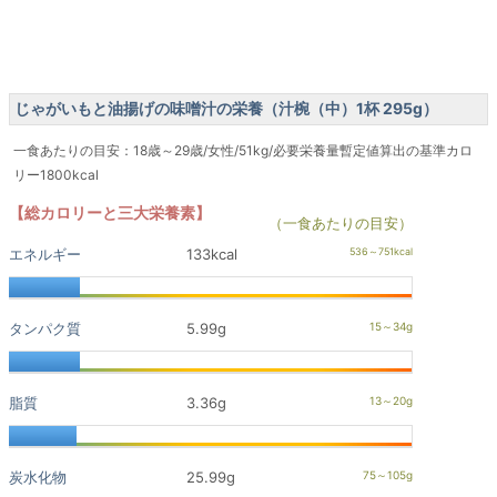
じゃがいもと油揚げの味噌汁の栄養（汁椀（中）1杯 295g）
一食あたりの目安：18歳～29歳/女性/51kg/必要栄養量暫定値算出の基準カロ
リー1800kcal
【総カロリーと三大栄養素】
（一食あたりの目安）
エネルギー
133kcal
タンパク質
5.99g
脂質
3.36g
炭水化物
25.99g