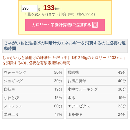
133
g
kcal
↑ 量を変えられます（汁椀（中）1杯で295g）
じゃがいもと油揚げの味噌汁のエネルギーを消費するのに必要な運
動時間
じゃがいもと油揚げの味噌汁:汁椀（中）1杯 295gのカロリー「133kcal」
を消費するのに必要な有酸素運動の時間
ウォーキング
50分
掃除機
43分
ジョギング
30分
お風呂掃除
40分
自転車
19分
水中ウォーキング
38分
なわとび
15分
水泳
19分
ストレッチ
60分
エアロビクス
23分
階段上り
17分
山を登る
24分