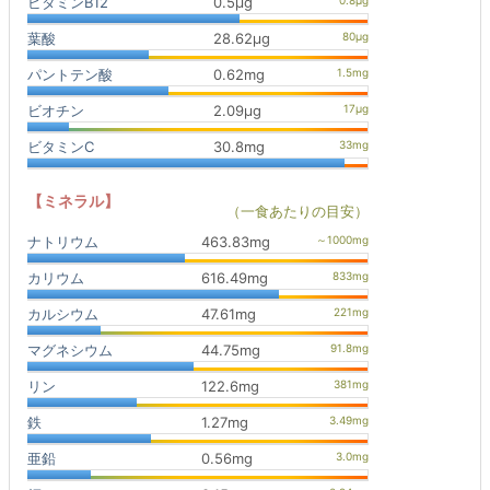
ビタミンB12
0.5μg
葉酸
28.62μg
パントテン酸
0.62mg
ビオチン
2.09μg
ビタミンC
30.8mg
【ミネラル】
（一食あたりの目安）
ナトリウム
463.83mg
カリウム
616.49mg
カルシウム
47.61mg
マグネシウム
44.75mg
リン
122.6mg
鉄
1.27mg
亜鉛
0.56mg