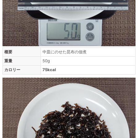
概要
中皿にのせた昆布の佃煮
重量
50g
カロリー
75kcal