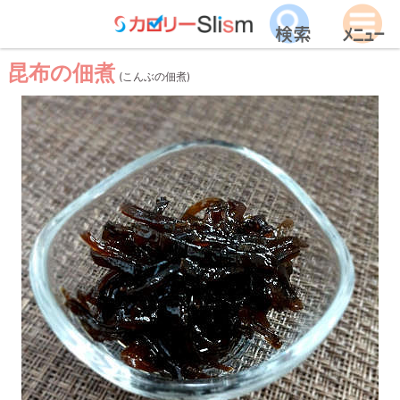
昆布の佃煮
(こんぶの佃煮)