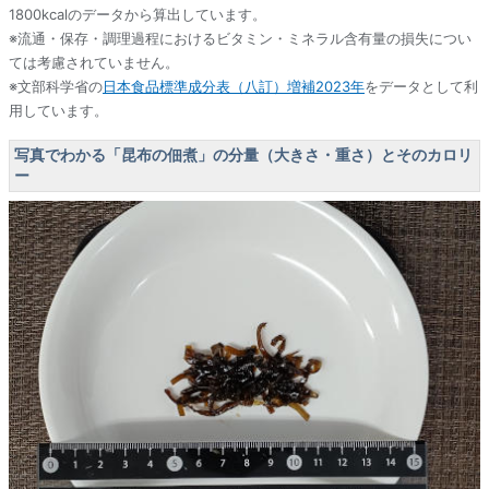
1800kcalのデータから算出しています。
※流通・保存・調理過程におけるビタミン・ミネラル含有量の損失につい
ては考慮されていません。
※文部科学省の
日本食品標準成分表（八訂）増補2023年
をデータとして利
用しています。
写真でわかる「昆布の佃煮」の分量（大きさ・重さ）とそのカロリ
ー