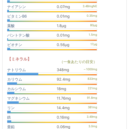
ナイアシン
0.07mg
ビタミンB6
0.01mg
葉酸
1.8μg
パントテン酸
0.01mg
ビオチン
0.56μg
【ミネラル】
（一食あたりの目安）
ナトリウム
348mg
カリウム
92.4mg
カルシウム
18mg
マグネシウム
11.76mg
リン
14.4mg
鉄
0.16mg
亜鉛
0.06mg