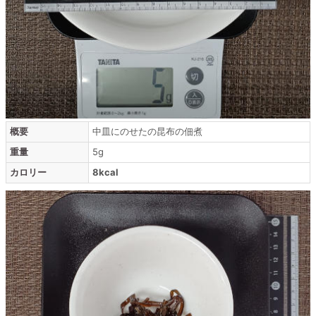
概要
中皿にのせたの昆布の佃煮
重量
5g
カロリー
8kcal