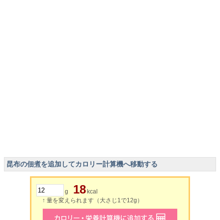
昆布の佃煮を追加してカロリー計算機へ移動する
18
g
kcal
↑ 量を変えられます（大さじ1で12g）