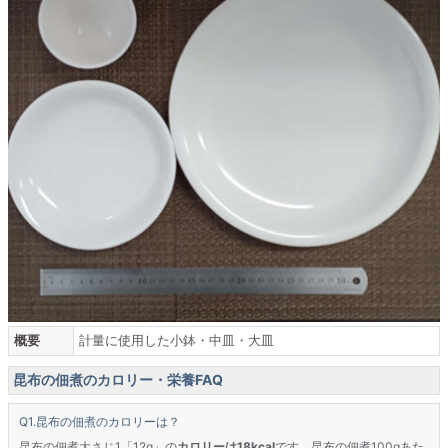
概要
計量に使用した小鉢・中皿・大皿
昆布の佃煮のカロリー・栄養FAQ
昆布の佃煮のカロリーは？
昆布の佃煮大さじ1「12g」の
カロリーは18kcal
です。昆布の佃煮100gあた