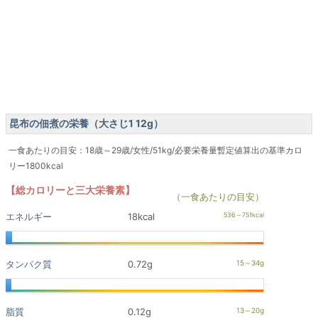
昆布の佃煮の栄養（大さじ1 12g）
一食あたりの目安：18歳～29歳/女性/51kg/必要栄養量暫定値算出の基準カロ
リー1800kcal
【総カロリーと三大栄養素】
（一食あたりの目安）
エネルギー
18kcal
タンパク質
0.72g
脂質
0.12g