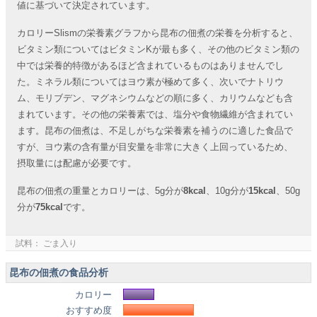
値に基づいて決定されています。
カロリーSlismの栄養素グラフから昆布の佃煮の栄養を分析すると、
ビタミン類についてはビタミンKが最も多く、その他のビタミン類の
中では栄養的特徴があるほど含まれているものはありませんでし
た。ミネラル類についてはヨウ素が極めて多く、次いでナトリウ
ム、モリブデン、マグネシウムなどの順に多く、カリウムなども含
まれています。その他の栄養素では、塩分や食物繊維が含まれてい
ます。昆布の佃煮は、不足しがちな栄養素を補うのに適した食品で
すが、ヨウ素の含有量が目安量を非常に大きく上回っているため、
摂取量には配慮が必要です。
昆布の佃煮の重量とカロリーは、5g分が
8kcal
、10g分が
15kcal
、50g
分が
75kcal
です。
試料： ごま入り
昆布の佃煮の食品分析
カロリー
おすすめ度