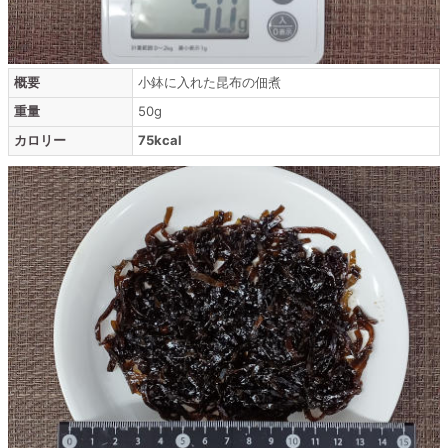
概要
小鉢に入れた昆布の佃煮
重量
50g
カロリー
75kcal