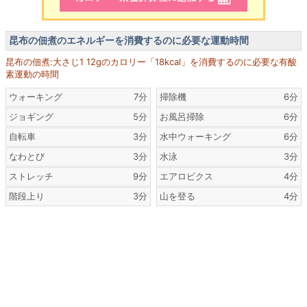
昆布の佃煮のエネルギーを消費するのに必要な運動時間
昆布の佃煮:大さじ1 12gのカロリー「18kcal」を消費するのに必要な有酸
素運動の時間
ウォーキング
7分
掃除機
6分
ジョギング
5分
お風呂掃除
6分
自転車
3分
水中ウォーキング
6分
なわとび
3分
水泳
3分
ストレッチ
9分
エアロビクス
4分
階段上り
3分
山を登る
4分