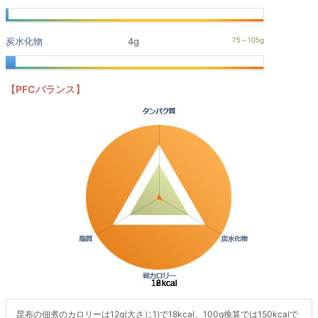
炭水化物
4g
【PFCバランス】
昆布の佃煮のカロリーは12g(大さじ1)で18kcal、100g換算では150kcalで