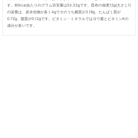
す。80kcalあたりのグラム目安量は53.33gです。昆布の佃煮12g(大さじ1)
の栄養は、炭水化物が多く4gでそのうち糖質が3.18g、たんぱく質が
0.72g、脂質が0.12gです。ビタミン・ミネラルではヨウ素とビタミンKの
成分が多いです。