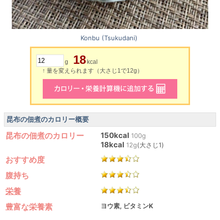
Konbu (Tsukudani)
18
g
kcal
↑ 量を変えられます（大さじ1で12g）
昆布の佃煮のカロリー概要
昆布の佃煮のカロリー
150kcal
100g
18kcal
12g
(大さじ1)
おすすめ度
腹持ち
栄養
豊富な栄養素
ヨウ素, ビタミンK