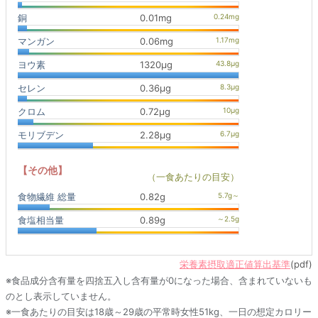
銅
0.01mg
マンガン
0.06mg
ヨウ素
1320μg
セレン
0.36μg
クロム
0.72μg
モリブデン
2.28μg
【その他】
（一食あたりの目安）
食物繊維 総量
0.82g
食塩相当量
0.89g
栄養素摂取適正値算出基準
(pdf)
※食品成分含有量を四捨五入し含有量が0になった場合、含まれていないも
のとし表示していません。
※一食あたりの目安は18歳～29歳の平常時女性51kg、一日の想定カロリー