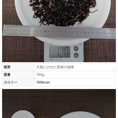
概要
大皿にのせた昆布の佃煮
重量
100g
カロリー
150kcal