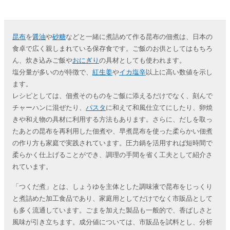
昆布
を
醤油
や
砂糖
などと一緒に煮詰めて作る昆布の佃煮は、日本の
食卓で広く親しまれている保存食です。ご飯のお供としてはもちろ
ん、炊き込みご飯や
おにぎり
の具材としても使われます。
塩分量が多いのが特徴で、
紅生姜
や
イカ塩辛
以上に高い数値を示し
ます。
レシピとしては、佃煮そのものをご飯に添えるだけでなく、刻んで
チャーハンに混ぜたり、
パスタ
に和えて和風仕立てにしたり、卵焼
きや和え物の具材に利用する方法もあります。さらに、だしを取っ
たあとの昆布を再利用した佃煮や、早煮昆布を使った柔らかい佃煮
の作り方も家庭で実践されています。圧力鍋を活用すれば短時間で
柔らかく仕上げることができ、調理の手間を省く工夫として紹介さ
れています。
「つくだ煮」とは、しょうゆを主体とした調味液で昆布をじっくり
と煮詰めた加工食品であり、家庭用としてだけでなく市販品として
も多く流通しています。ごまを加えた製品も一般的で、香ばしさと
風味が引き立ちます。成分値については、市販品を試料とし、分析