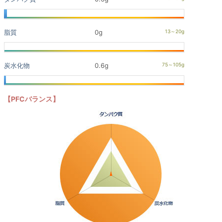
脂質
0g
炭水化物
0.6g
【PFCバランス】