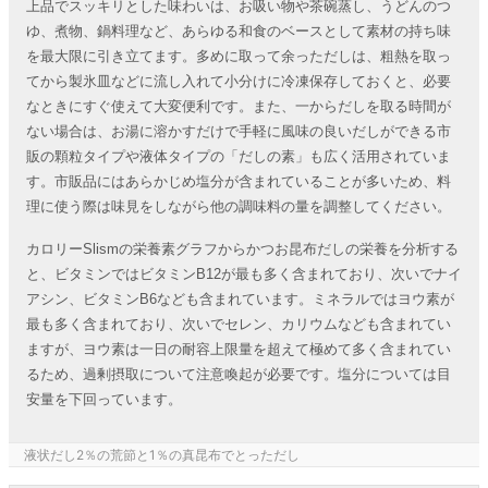
上品でスッキリとした味わいは、お吸い物や茶碗蒸し、うどんのつ
ゆ、煮物、鍋料理など、あらゆる和食のベースとして素材の持ち味
を最大限に引き立てます。多めに取って余っただしは、粗熱を取っ
てから製氷皿などに流し入れて小分けに冷凍保存しておくと、必要
なときにすぐ使えて大変便利です。また、一からだしを取る時間が
ない場合は、お湯に溶かすだけで手軽に風味の良いだしができる市
販の顆粒タイプや液体タイプの「だしの素」も広く活用されていま
す。市販品にはあらかじめ塩分が含まれていることが多いため、料
理に使う際は味見をしながら他の調味料の量を調整してください。
カロリーSlismの栄養素グラフからかつお昆布だしの栄養を分析する
と、ビタミンではビタミンB12が最も多く含まれており、次いでナイ
アシン、ビタミンB6なども含まれています。ミネラルではヨウ素が
最も多く含まれており、次いでセレン、カリウムなども含まれてい
ますが、ヨウ素は一日の耐容上限量を超えて極めて多く含まれてい
るため、過剰摂取について注意喚起が必要です。塩分については目
安量を下回っています。
液状だし2％の荒節と1％の真昆布でとっただし