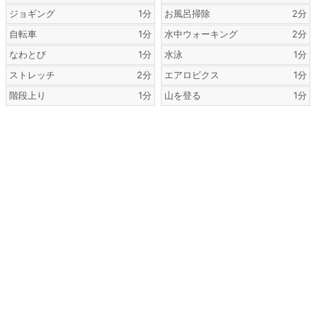
ジョギング
1分
お風呂掃除
2分
自転車
1分
水中ウォーキング
2分
なわとび
1分
水泳
1分
ストレッチ
2分
エアロビクス
1分
階段上り
1分
山を登る
1分