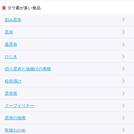
ヨウ素が多い食品
刻み昆布
昆布
真昆布
ひじき
切り昆布と油揚げの煮物
松前漬け
昆布茶
クーブイリチー
昆布の佃煮
乾燥わかめ