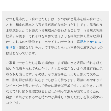
かつお昆布だし（合わせだし）は、かつお節と昆布を組み合わせて
とる、和食の基本とも言える代表的な出汁（だし）です。昆布のう
ま味成分とかつお節のうま味成分が合わさることで「うま味の相乗
効果」が働き、それぞれを単独で使うよりも格段に深く豊かな風味
が生まれるのが特徴です。当サイトのデータは、真
昆布
と
かつおの
削り節
（荒節など）を用いて丁寧にとられた本格的な液状のだしの
数値となっています。
ご家庭で一からだしを取る場合は、まず鍋に水と表面の汚れを軽く
拭いた昆布を入れて火にかけ、えぐみを出さないよう沸騰直前に昆
布を取り出します。その後、かつお節をたっぷりと加えて火を止
め、削り節が鍋底に沈むまでしばらく待ちます。最後に布やキッチ
ンペーパーを敷いたザルで静かに濾せば完成です。このとき、お玉
などで削り節を無理に絞るとだしが濁って渋みが出てしまうため、
自然に水気が切れるのを待つのが美味しく澄んだだしを取る最大の
コツです。