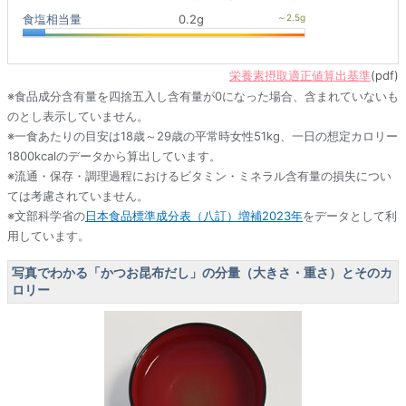
食塩相当量
0.2g
栄養素摂取適正値算出基準
(pdf)
※食品成分含有量を四捨五入し含有量が0になった場合、含まれていないも
のとし表示していません。
※一食あたりの目安は18歳～29歳の平常時女性51kg、一日の想定カロリー
1800kcalのデータから算出しています。
※流通・保存・調理過程におけるビタミン・ミネラル含有量の損失につい
ては考慮されていません。
※文部科学省の
日本食品標準成分表（八訂）増補2023年
をデータとして利
用しています。
写真でわかる「かつお昆布だし」の分量（大きさ・重さ）とそのカ
ロリー