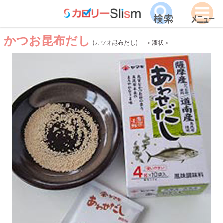
かつお昆布だし
(カツオ昆布だし)
＜液状＞