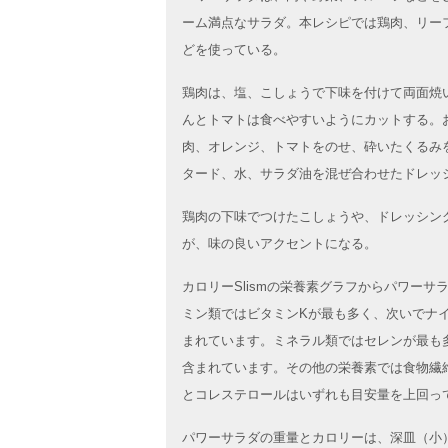
ーム満点なサラダ。本レシピでは鶏肉、リー
どを使っている。
鶏肉は、塩、こしょうで下味を付けて両面焼
んとトマトは食べやすいようにカットする。
肉、オレンジ、トマトをのせ、砕いたくるみ
タード、水、サラダ油を混ぜ合わせたドレッ
鶏肉の下味でつけたこしょうや、ドレッシン
が、味の良いアクセントになる。
カロリーSlismの栄養素グラフからパワー
ミン類ではビタミンKが最も多く、次いでナ
まれています。ミネラル類ではセレンが最も
含まれています。その他の栄養素では食物繊
とコレステロールはいずれも目安量を上回っ
パワーサラダの重量とカロリーは、深皿（小）