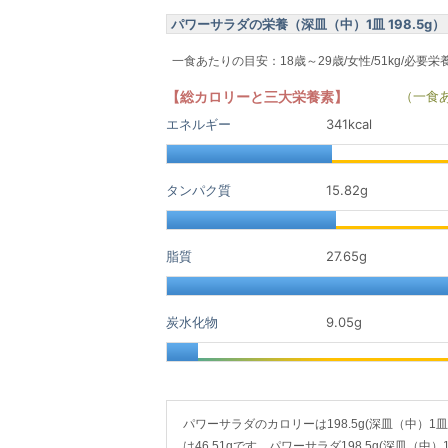
パワーサラダの栄養（深皿（中）1皿 198.5g）
一食あたりの目安：18歳～29歳/女性/51kg/必要栄
【総カロリーと三大栄養素】
（一食
エネルギー
341kcal
タンパク質
15.82
g
脂質
27.65
g
炭水化物
9.05
g
パワーサラダのカロリーは198.5g(深皿（中）1皿)で
は46.51gです。パワーサラダ198.5g(深皿（中