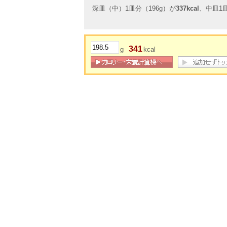
深皿（中）1皿分（196g）が
337kcal
、中皿1皿
341
g
kcal