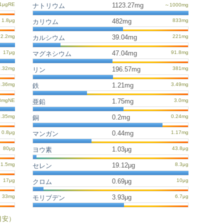
1123.27mg
ナトリウム
482mg
カリウム
39.04mg
カルシウム
47.04mg
マグネシウム
196.57mg
リン
1.21mg
鉄
1.75mg
亜鉛
0.2mg
銅
0.44mg
マンガン
1.03μg
ヨウ素
19.12μg
セレン
0.69μg
クロム
3.93μg
モリブデン
目安）