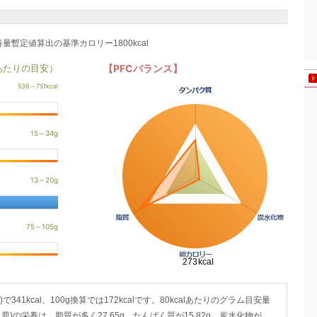
養量暫定値算出の基準カロリー1800kcal
あたりの目安）
【PFCバランス】
341kcal、100g換算では172kcalです。80kcalあたりのグラム目安量
）1皿)の栄養は、脂質が多く27.65g、たんぱく質が15.82g、炭水化物が