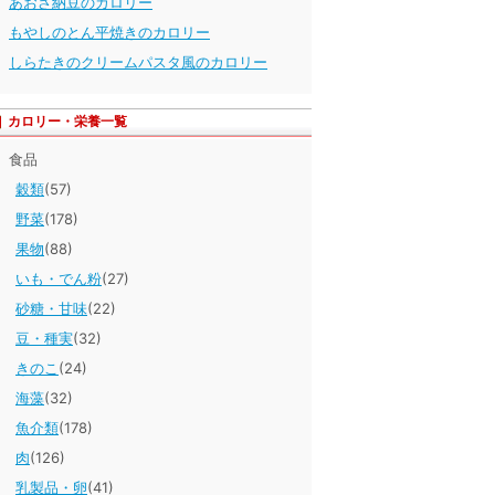
あおさ納豆のカロリー
もやしのとん平焼きのカロリー
しらたきのクリームパスタ風のカロリー
カロリー・栄養一覧
食品
穀類
(57)
野菜
(178)
果物
(88)
いも・でん粉
(27)
砂糖・甘味
(22)
豆・種実
(32)
きのこ
(24)
海藻
(32)
魚介類
(178)
肉
(126)
乳製品・卵
(41)