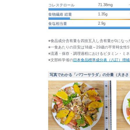
71.38
mg
コレステロール
1.35
g
食物繊維 総量
2.9
g
食塩相当量
※食品成分含有量を四捨五入し含有量が0になっ
※一食あたりの目安は18歳～29歳の平常時女性5
※流通・保存・調理過程におけるビタミン・ミ
※文部科学省の
日本食品標準成分表（八訂）増補2
写真でわかる「パワーサラダ」の分量（大きさ