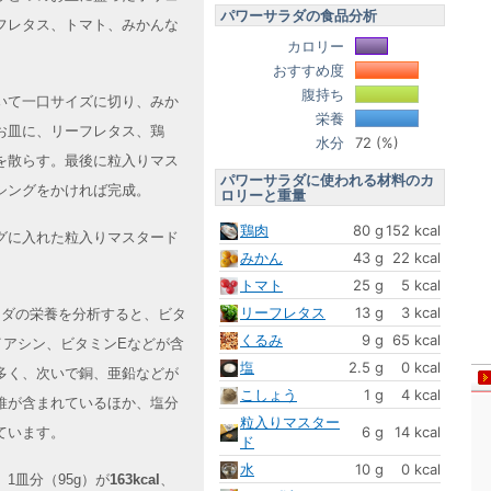
パワーサラダの食品分析
フレタス、トマト、みかんな
カロリー
おすすめ度
腹持ち
いて一口サイズに切り、みか
栄養
お皿に、リーフレタス、鶏
水分
72 (%)
を散らす。最後に粒入りマス
パワーサラダに使われる材料のカ
シングをかければ完成。
ロリーと重量
鶏肉
80 g
152 kcal
グに入れた粒入りマスタード
みかん
43 g
22 kcal
トマト
25 g
5 kcal
リーフレタス
13 g
3 kcal
サラダの栄養を分析すると、ビタ
くるみ
9 g
65 kcal
イアシン、ビタミンEなどが含
塩
2.5 g
0 kcal
多く、次いで銅、亜鉛などが
こしょう
1 g
4 kcal
維が含まれているほか、塩分
粒入りマスター
6 g
14 kcal
ています。
ド
水
10 g
0 kcal
1皿分（95g）が
163kcal
、