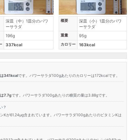
概要
深皿（中）1皿分のパワ
深皿（小）1皿分のパワ
ーサラダ
ーサラダ
重量
196g
95g
ー
カロリー
337kcal
163kcal
341kcal
です。パワーサラダ100gあたりのカロリーは172kcalです。
7.7g
です。パワーサラダ100gあたりの糖質の量は3.88gです。
い？
ンKが61.24μg含まれています。パワーサラダ100gあたりのビタミンKは
？
19.12μg含まれています。パワーサラダ100gあたりのセレンは9.63μg