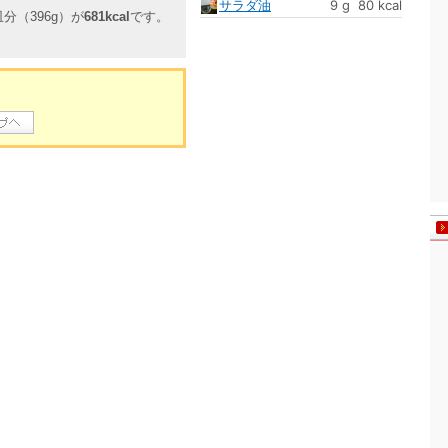
サラダ油
9 g
80 kcal
分（396g）が
681kcal
です。