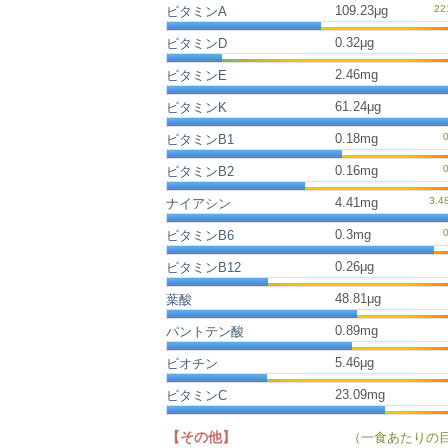
109.23μg
ビタミンA
0.32μg
ビタミンD
2.46mg
ビタミンE
61.24μg
ビタミンK
0.18mg
ビタミンB1
0.16mg
ビタミンB2
4.41mg
ナイアシン
0.3mg
ビタミンB6
0.26μg
ビタミンB12
48.81μg
葉酸
0.89mg
パントテン酸
5.46μg
ビオチン
23.09mg
ビタミンC
【その他】
（一食あたりの