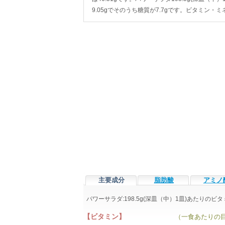
9.05gでそのうち糖質が7.7gです。ビタミン
主要成分
脂肪酸
アミノ
パワーサラダ:198.5g(深皿（中）1皿)あたりの
【ビタミン】
（一食あたりの