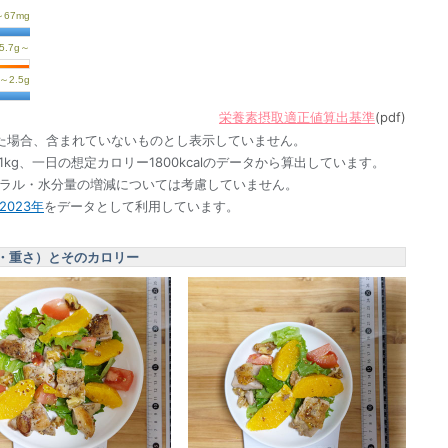
栄養素摂取適正値算出基準
(pdf)
た場合、含まれていないものとし表示していません。
1kg、一日の想定カロリー1800kcalのデータから算出しています。
ネラル・水分量の増減については考慮していません。
023年
をデータとして利用しています。
・重さ）とそのカロリー