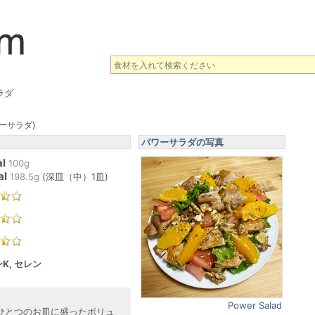
ラダ
ーサラダ)
パワーサラダの写真
l
100g
al
198.5
g
(
深皿（中）1皿
)
K, セレン
Power Salad
ひとつのお皿に盛ったボリュ