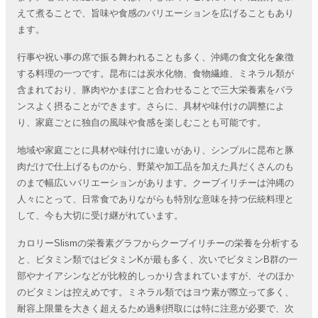
えて煮ることで、旨味や食感のバリエーションを広げることもあり
ます。
行事や祝い事の席で振る舞われることも多く、沖縄の食文化を象徴
する料理の一つです。昆布には炭水化物、食物繊維、ミネラル類が
含まれており、豚肉やかまぼこと合わせることで三大栄養素をバラ
ンスよく摂ることができます。さらに、具材や味付けの調整によ
り、家庭ごとに独自の風味や食感を楽しむことも可能です。
地域や家庭ごとに具材や味付けに違いがあり、シンプルに昆布と豚
肉だけで仕上げるものから、野菜や加工品を加えた具だくさんのも
のまで幅広いバリエーションがあります。クーブイリチーは沖縄の
人々にとって、日常食でありながらも特別な意味を持つ伝統料理と
して、今も大切に受け継がれています。
カロリーSlismの栄養素グラフからクーブイリチーの栄養を分析する
と、ビタミン類ではビタミンKが最も多く、次いでビタミンB群の一
部やナイアシンなどが比較的しっかり含まれていますが、そのほか
のビタミンは控えめです。ミネラル類ではヨウ素が際立って多く、
耐容上限量を大きく超えるため過剰摂取には特に注意が必要で、次