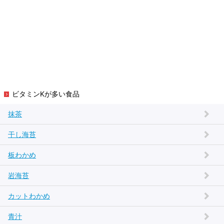
ビタミンKが多い食品
抹茶
干し海苔
板わかめ
岩海苔
カットわかめ
青汁