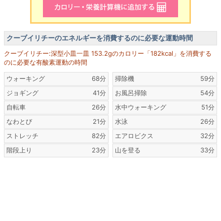
クーブイリチーのエネルギーを消費するのに必要な運動時間
クーブイリチー:深型小皿一皿 153.2gのカロリー「182kcal」を消費する
のに必要な有酸素運動の時間
ウォーキング
68分
掃除機
59分
ジョギング
41分
お風呂掃除
54分
自転車
26分
水中ウォーキング
51分
なわとび
21分
水泳
26分
ストレッチ
82分
エアロビクス
32分
階段上り
23分
山を登る
33分