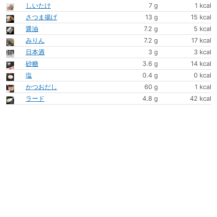
しいたけ
7 g
1 kcal
さつま揚げ
13 g
15 kcal
醤油
7.2 g
5 kcal
みりん
7.2 g
17 kcal
日本酒
3 g
3 kcal
砂糖
3.6 g
14 kcal
塩
0.4 g
0 kcal
かつおだし
60 g
1 kcal
ラード
4.8 g
42 kcal