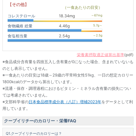
【その他】
（一食あたりの目安）
コレステロール
18.34mg
食物繊維 総量
4.46g
食塩相当量
2.54g
栄養素摂取適正値算出基準
(pdf)
※食品成分含有量を四捨五入し含有量が0になった場合、含まれていないも
のとし表示していません。
※一食あたりの目安は18歳～29歳の平常時女性51kg、一日の想定カロリー
1800kcalのデータから算出しています。
※流通・保存・調理過程におけるビタミン・ミネラル含有量の損失につい
ては考慮されていません。
※文部科学省の
日本食品標準成分表（八訂）増補2023年
をデータとして利
用しています。
クーブイリチーのカロリー・栄養FAQ
クーブイリチーのカロリーは？