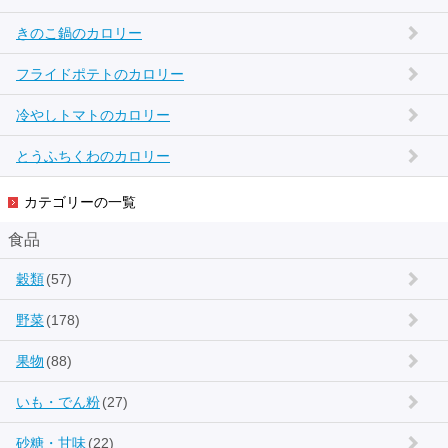
きのこ鍋のカロリー
フライドポテトのカロリー
冷やしトマトのカロリー
とうふちくわのカロリー
カテゴリーの一覧
食品
穀類
(57)
野菜
(178)
果物
(88)
いも・でん粉
(27)
砂糖・甘味
(22)