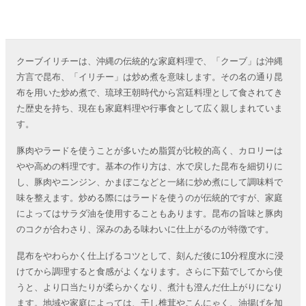
クーブイリチーは、沖縄の伝統的な家庭料理で、「クーブ」は沖縄
方言で昆布、「イリチー」は炒め煮を意味します。その名の通り昆
布を用いた炒め煮で、琉球王朝時代から宮廷料理として食されてき
た歴史を持ち、現在も家庭料理や行事食として広く親しまれていま
す。
豚肉やラードを使うことが多いため脂質が比較的高く、カロリーは
やや高めの料理です。基本の作り方は、水で戻した昆布を細切りに
し、豚肉やニンジン、かまぼこなどと一緒に炒め煮にして調味料で
味を整えます。炒める際にはラードを使うのが伝統的ですが、家庭
によってはサラダ油を使用することもあります。昆布の旨味と豚肉
のコクが合わさり、深みのある味わいに仕上がるのが特徴です。
昆布をやわらかく仕上げるコツとして、刻んだ後に10分程度水に浸
けてから調理すると食感がよくなります。さらに下茹でしてから使
うと、より口当たりが柔らかくなり、煮汁も澄んだ仕上がりになり
ます。地域や家庭によっては、干し椎茸やこんにゃく、油揚げを加