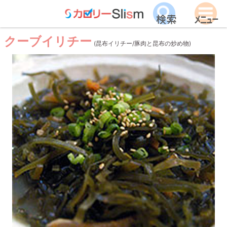
クーブイリチー
(昆布イリチー/豚肉と昆布の炒め物)