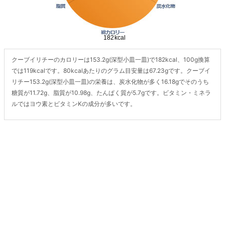
クーブイリチーのカロリーは153.2g(深型小皿一皿)で182kcal、100g換算
では119kcalです。80kcalあたりのグラム目安量は67.23gです。クーブイ
リチー153.2g(深型小皿一皿)の栄養は、炭水化物が多く16.18gでそのうち
糖質が11.72g、脂質が10.98g、たんぱく質が5.7gです。ビタミン・ミネラ
ルではヨウ素とビタミンKの成分が多いです。