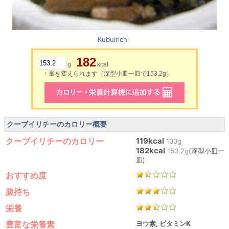
Kubuirichi
182
g
kcal
↑ 量を変えられます（深型小皿一皿で153.2g）
クーブイリチーのカロリー概要
クーブイリチーのカロリー
119kcal
100g
182kcal
153.2g
(深型小皿一
皿)
おすすめ度
腹持ち
栄養
豊富な栄養素
ヨウ素, ビタミンK