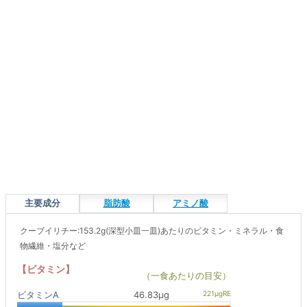
主要成分
脂肪酸
アミノ酸
クーブイリチー:153.2g(深型小皿一皿)あたりのビタミン・ミネラル・食
物繊維・塩分など
【ビタミン】
（一食あたりの目安）
ビタミンA
46.83μg