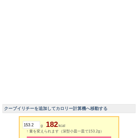
クーブイリチーを追加してカロリー計算機へ移動する
182
g
kcal
↑ 量を変えられます（深型小皿一皿で153.2g）