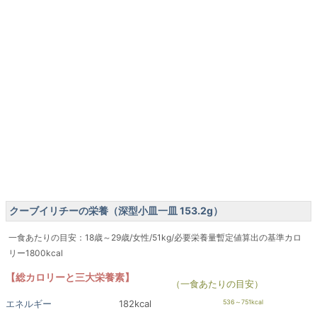
クーブイリチーの栄養（深型小皿一皿 153.2g）
一食あたりの目安：18歳～29歳/女性/51kg/必要栄養量暫定値算出の基準カロ
リー1800kcal
【総カロリーと三大栄養素】
（一食あたりの目安）
エネルギー
182kcal