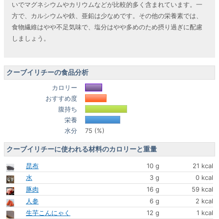
いでマグネシウムやカリウムなどが比較的多く含まれています。一
方で、カルシウムや鉄、亜鉛は少なめです。その他の栄養素では、
食物繊維はやや不足気味で、塩分はやや多めのため摂り過ぎに配慮
しましょう。
クーブイリチーの食品分析
カロリー
おすすめ度
腹持ち
栄養
水分
75 (%)
クーブイリチーに使われる材料のカロリーと重量
昆布
10 g
21 kcal
水
3 g
0 kcal
豚肉
16 g
59 kcal
人参
6 g
2 kcal
生芋こんにゃく
12 g
1 kcal