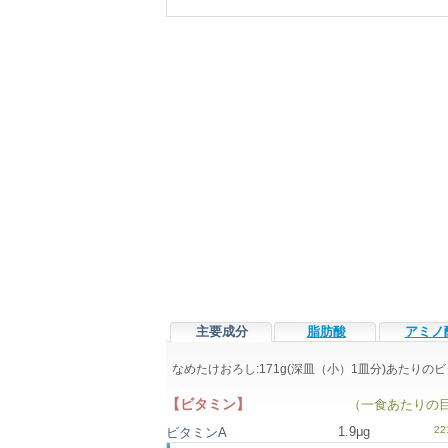
主要成分
脂肪酸
アミノ
なめたけおろし:171g(深皿（小）1皿分)あたり
【ビタミン】
（一食あたりの
1.9μg
ビタミンA