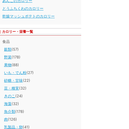
あんこのカロリー
とうふちくわのカロリー
乾燥マッシュポテトのカロリー
カロリー・栄養一覧
食品
穀類
(57)
野菜
(178)
果物
(88)
いも・でん粉
(27)
砂糖・甘味
(22)
豆・種実
(32)
きのこ
(24)
海藻
(32)
魚介類
(178)
肉
(126)
乳製品・卵
(41)