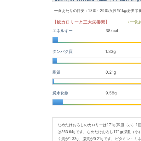
一食あたりの目安：18歳～29歳/女性/51kg/必要栄
【総カロリーと三大栄養素】
（一食
エネルギー
38kcal
タンパク質
1.33
g
脂質
0.21
g
炭水化物
9.58
g
なめたけおろしのカロリーは171g(深皿（小）1皿分)
は363.64gです。なめたけおろし171g(深皿（
く質が1.33g、脂質が0.21gです。ビタミン