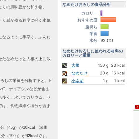
なめたけおろしの食品分析
たりの風味豊かな和え物。
カロリー
おすすめ度
とり感が残る程度に軽く水気
腹持ち
栄養
になるように手早く、ふんわ
水分
92 (%)
なめたけおろしに使われる材料の
カロリーと重量
せたなめたけと大根の上に散
大根
150 g
23 kcal
なめたけ
20 g
16 kcal
けおろしの栄養を分析すると、ビ
小ネギ
1 g
1 kcal
ンC、ナイアシンなどが含ま
も多く、次いでカリウム、セ
では、食物繊維や塩分が含ま
分（45g）が
10kcal
、深皿
分（190g）が
42kcal
です。