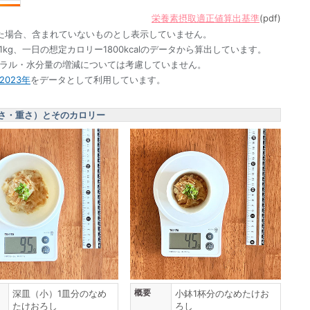
栄養素摂取適正値算出基準
(pdf)
た場合、含まれていないものとし表示していません。
1kg、一日の想定カロリー1800kcalのデータから算出しています。
ネラル・水分量の増減については考慮していません。
023年
をデータとして利用しています。
さ・重さ）とそのカロリー
概要
深皿（小）1皿分のなめ
小鉢1杯分のなめたけお
たけおろし
ろし