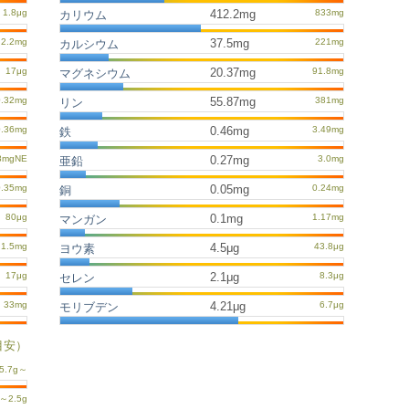
412.2mg
カリウム
37.5mg
カルシウム
20.37mg
マグネシウム
55.87mg
リン
0.46mg
鉄
0.27mg
亜鉛
0.05mg
銅
0.1mg
マンガン
4.5μg
ヨウ素
2.1μg
セレン
4.21μg
モリブデン
目安）