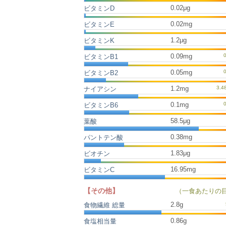
0.02μg
ビタミンD
0.02mg
ビタミンE
1.2μg
ビタミンK
0.09mg
ビタミンB1
0.05mg
ビタミンB2
1.2mg
ナイアシン
0.1mg
ビタミンB6
58.5μg
葉酸
0.38mg
パントテン酸
1.83μg
ビオチン
16.95mg
ビタミンC
【その他】
（一食あたりの
2.8
g
食物繊維 総量
0.86
g
食塩相当量