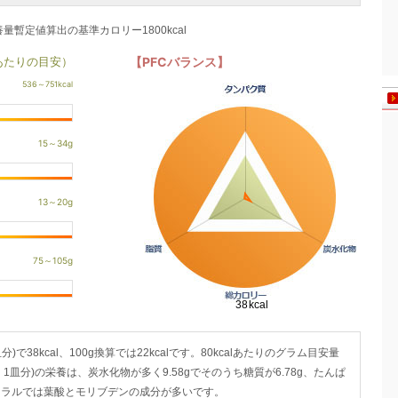
養量暫定値算出の基準カロリー1800kcal
あたりの目安）
【PFCバランス】
で38kcal、100g換算では22kcalです。80kcalあたりのグラム目安量
小）1皿分)の栄養は、炭水化物が多く9.58gでそのうち糖質が6.78g、たんぱ
・ミネラルでは葉酸とモリブデンの成分が多いです。