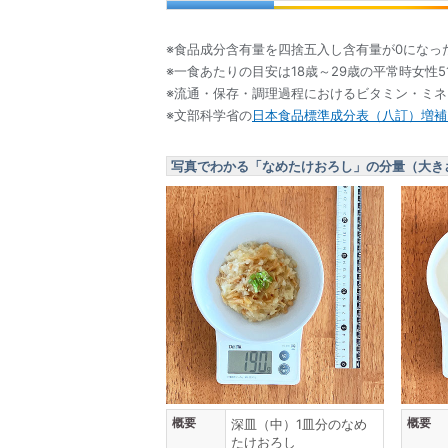
※食品成分含有量を四捨五入し含有量が0になっ
※一食あたりの目安は18歳～29歳の平常時女性5
※流通・保存・調理過程におけるビタミン・ミ
※文部科学省の
日本食品標準成分表（八訂）増補2
写真でわかる「なめたけおろし」の分量（大き
概要
概要
深皿（中）1皿分のなめ
たけおろし