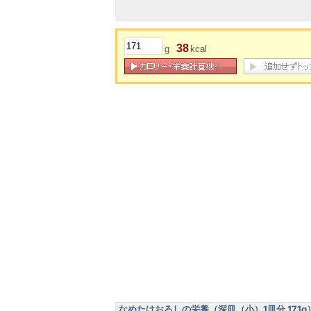
38
g
kcal
なめたけおろしの栄養（深皿（小）1皿分 171g