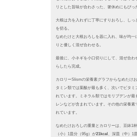
リとした旨味が合わさった、箸休めにもぴっ
大根は力を入れずに丁寧にすりおろし、しっ
を切る。
なめたけと大根おろしを器に入れ、味が均一
りと優しく混ぜ合わせる。
最後に、小ネギを小口切りにして、混ぜ合わ
らしたら完成。
カロリーSlismの栄養素グラフからなめた
タミン類では葉酸が最も多く、次いでビタミ
れています。ミネラル類ではモリブデンが最
レンなどが含まれています。その他の栄養素
れています。
なめたけおろしの重量とカロリーは、豆鉢1杯
（小）1皿分（95g）が
21kcal
、深皿（中）1皿