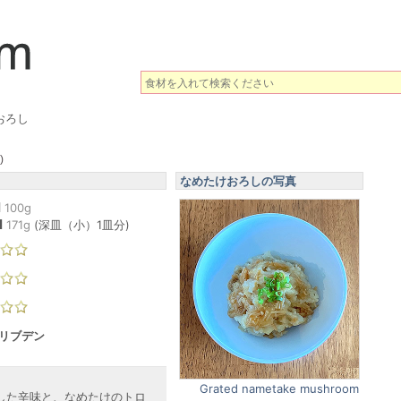
おろし
)
なめたけおろしの写真
l
100g
l
171
g
(
深皿（小）1皿分
)
モリブデン
Grated nametake mushroom
した辛味と、なめたけのトロ