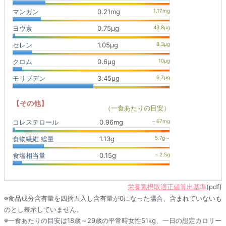
マンガン
0.21mg
ヨウ素
0.75μg
セレン
1.05μg
クロム
0.6μg
モリブデン
3.45μg
【その他】
（一食あたりの目安）
コレステロール
0.96mg
食物繊維 総量
1.13g
食塩相当量
0.15g
栄養素摂取適正値算出基準
(pdf)
※食品成分含有量を四捨五入し含有量が0になった場合、含まれていないも
のとし表示していません。
※一食あたりの目安は18歳～29歳の平常時女性51kg、一日の想定カロリー