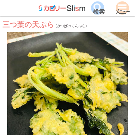
三つ葉の天ぷら
(みつばのてんぷら)