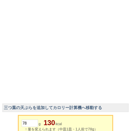
三つ葉の天ぷらを追加してカロリー計算機へ移動する
130
g
kcal
↑ 量を変えられます（中皿1皿・1人前で78g）