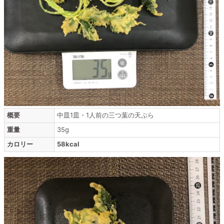
概要
中皿1皿・1人前の三つ葉の天ぷら
重量
35g
カロリー
58kcal