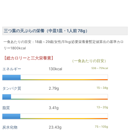
三つ葉の天ぷらの栄養（中皿1皿・1人前 78g）
一食あたりの目安：18歳～29歳/女性/51kg/必要栄養量暫定値算出の基準カロ
リー1800kcal
【総カロリーと三大栄養素】
（一食あたりの目安）
エネルギー
130kcal
タンパク質
2.79g
脂質
3.41g
炭水化物
23.43g