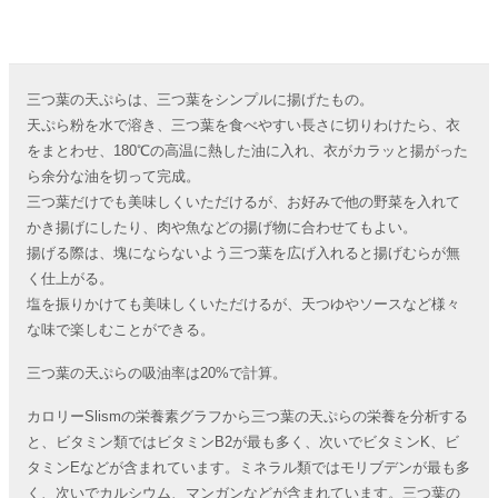
三つ葉の天ぷらは、三つ葉をシンプルに揚げたもの。
天ぷら粉を水で溶き、三つ葉を食べやすい長さに切りわけたら、衣
をまとわせ、180℃の高温に熱した油に入れ、衣がカラッと揚がった
ら余分な油を切って完成。
三つ葉だけでも美味しくいただけるが、お好みで他の野菜を入れて
かき揚げにしたり、肉や魚などの揚げ物に合わせてもよい。
揚げる際は、塊にならないよう三つ葉を広げ入れると揚げむらが無
く仕上がる。
塩を振りかけても美味しくいただけるが、天つゆやソースなど様々
な味で楽しむことができる。
三つ葉の天ぷらの吸油率は20%で計算。
カロリーSlismの栄養素グラフから三つ葉の天ぷらの栄養を分析する
と、ビタミン類ではビタミンB2が最も多く、次いでビタミンK、ビ
タミンEなどが含まれています。ミネラル類ではモリブデンが最も多
く、次いでカルシウム、マンガンなどが含まれています。三つ葉の