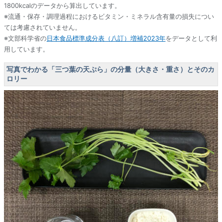
1800kcalのデータから算出しています。
※流通・保存・調理過程におけるビタミン・ミネラル含有量の損失につい
ては考慮されていません。
※文部科学省の
日本食品標準成分表（八訂）増補2023年
をデータとして利
用しています。
写真でわかる「三つ葉の天ぷら」の分量（大きさ・重さ）とそのカ
ロリー