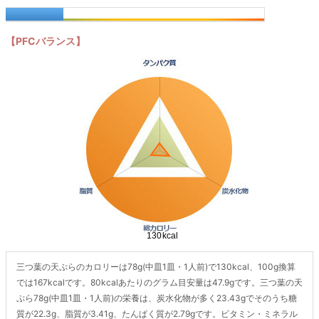
【PFCバランス】
三つ葉の天ぷらのカロリーは78g(中皿1皿・1人前)で130kcal、100g換算
では167kcalです。80kcalあたりのグラム目安量は47.9gです。三つ葉の天
ぷら78g(中皿1皿・1人前)の栄養は、炭水化物が多く23.43gでそのうち糖
質が22.3g、脂質が3.41g、たんぱく質が2.79gです。ビタミン・ミネラル