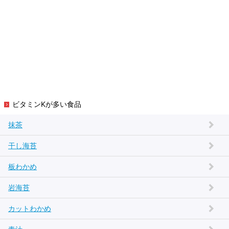
ビタミンKが多い食品
抹茶
干し海苔
板わかめ
岩海苔
カットわかめ