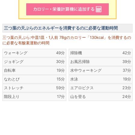
三つ葉の天ぷらのエネルギーを消費するのに必要な運動時間
三つ葉の天ぷら:中皿1皿・1人前 78gのカロリー「130kcal」を消費するの
に必要な有酸素運動の時間
ウォーキング
49分
掃除機
42分
ジョギング
30分
お風呂掃除
39分
自転車
19分
水中ウォーキング
37分
なわとび
15分
水泳
19分
ストレッチ
59分
エアロビクス
23分
階段上り
17分
山を登る
24分