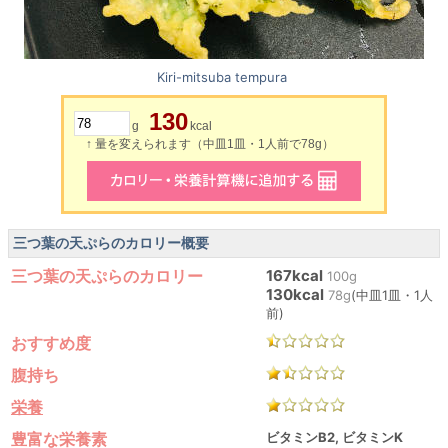
Kiri-mitsuba tempura
130
g
kcal
↑ 量を変えられます（中皿1皿・1人前で78g）
三つ葉の天ぷらのカロリー概要
三つ葉の天ぷらのカロリー
167kcal
100g
130kcal
78g
(中皿1皿・1人
前)
おすすめ度
腹持ち
栄養
豊富な栄養素
ビタミンB2, ビタミンK