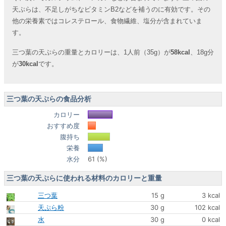
天ぷらは、不足しがちなビタミンB2などを補うのに有効です。その
他の栄養素ではコレステロール、食物繊維、塩分が含まれていま
す。
三つ葉の天ぷらの重量とカロリーは、1人前（35g）が
58kcal
、18g分
が
30kcal
です。
三つ葉の天ぷらの食品分析
カロリー
おすすめ度
腹持ち
栄養
水分
61 (%)
三つ葉の天ぷらに使われる材料のカロリーと重量
三つ葉
15 g
3 kcal
天ぷら粉
30 g
102 kcal
水
30 g
0 kcal