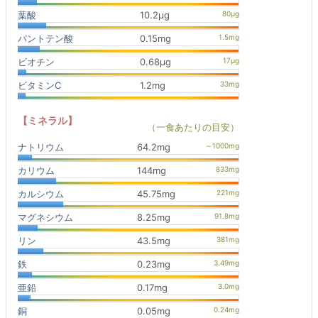
葉酸
10.2μg
パントテン酸
0.15mg
ビオチン
0.68μg
ビタミンC
1.2mg
【ミネラル】
（一食あたりの目安）
ナトリウム
64.2mg
カリウム
144mg
カルシウム
45.75mg
マグネシウム
8.25mg
リン
43.5mg
鉄
0.23mg
亜鉛
0.17mg
銅
0.05mg