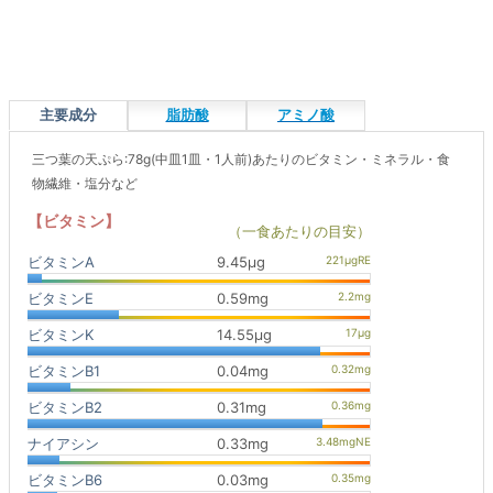
主要成分
脂肪酸
アミノ酸
三つ葉の天ぷら:78g(中皿1皿・1人前)あたりのビタミン・ミネラル・食
物繊維・塩分など
【ビタミン】
（一食あたりの目安）
ビタミンA
9.45μg
ビタミンE
0.59mg
ビタミンK
14.55μg
ビタミンB1
0.04mg
ビタミンB2
0.31mg
ナイアシン
0.33mg
ビタミンB6
0.03mg