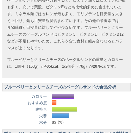
ベーグルサンドの栄養を分析すると、ビタミン類ではビタミンKが最
も多く、次いで葉酸、ビタミンEなども比較的多めに含まれていま
す。ミネラル類ではセレンが最も多く、モリブデンも目安量を大き
く上回り、銅も目安量程度含まれています。その他の栄養素では、
食物繊維が目安量に対してやや少なめです。ブルーベリーとクリー
ムチーズのベーグルサンドはビタミンC、ビタミンD、ビタミンB12
などが不足しやすいため、これらを含む食材と組み合わせるとバラ
ンスがよくなります。
ブルーベリーとクリームチーズのベーグルサンドの重量とカロリー
は、1個分（153g）が
405kcal
、1/2個分（78g）が
207kcal
です。
ブルーベリーとクリームチーズのベーグルサンドの食品分析
カロリー
おすすめ度
腹持ち
栄養
水分
63 (%)