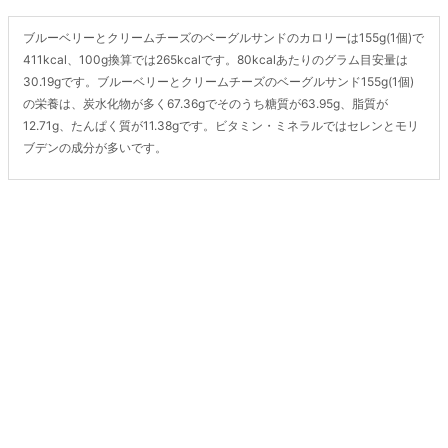
ブルーベリーとクリームチーズのベーグルサンドのカロリーは155g(1個)で
411kcal、100g換算では265kcalです。80kcalあたりのグラム目安量は
30.19gです。ブルーベリーとクリームチーズのベーグルサンド155g(1個)
の栄養は、炭水化物が多く67.36gでそのうち糖質が63.95g、脂質が
12.71g、たんぱく質が11.38gです。ビタミン・ミネラルではセレンとモリ
ブデンの成分が多いです。