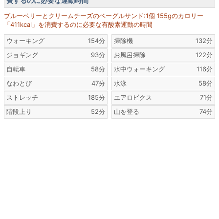
費するのに必要な運動時間
ブルーベリーとクリームチーズのベーグルサンド:1個 155gのカロリー
「411kcal」を消費するのに必要な有酸素運動の時間
ウォーキング
154分
掃除機
132分
ジョギング
93分
お風呂掃除
122分
自転車
58分
水中ウォーキング
116分
なわとび
47分
水泳
58分
ストレッチ
185分
エアロビクス
71分
階段上り
52分
山を登る
74分