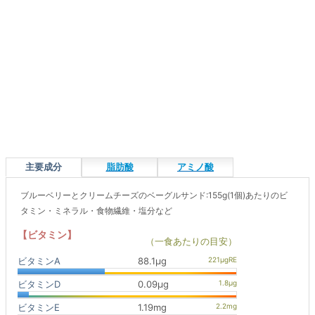
主要成分
脂肪酸
アミノ酸
ブルーベリーとクリームチーズのベーグルサンド:155g(1個)あたりのビ
タミン・ミネラル・食物繊維・塩分など
【ビタミン】
（一食あたりの目安）
ビタミンA
88.1μg
ビタミンD
0.09μg
ビタミンE
1.19mg