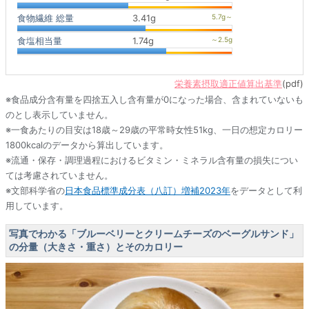
食物繊維 総量
3.41g
食塩相当量
1.74g
栄養素摂取適正値算出基準
(pdf)
※食品成分含有量を四捨五入し含有量が0になった場合、含まれていないも
のとし表示していません。
※一食あたりの目安は18歳～29歳の平常時女性51kg、一日の想定カロリー
1800kcalのデータから算出しています。
※流通・保存・調理過程におけるビタミン・ミネラル含有量の損失につい
ては考慮されていません。
※文部科学省の
日本食品標準成分表（八訂）増補2023年
をデータとして利
用しています。
写真でわかる「ブルーベリーとクリームチーズのベーグルサンド」
の分量（大きさ・重さ）とそのカロリー