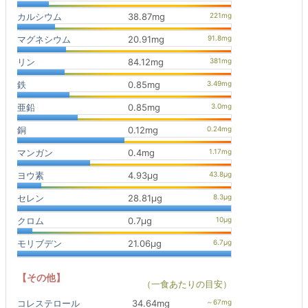
カルシウム
38.87mg
マグネシウム
20.91mg
リン
84.12mg
鉄
0.85mg
亜鉛
0.85mg
銅
0.12mg
マンガン
0.4mg
ヨウ素
4.93μg
セレン
28.81μg
クロム
0.7μg
モリブデン
21.06μg
【その他】
（一食あたりの目安）
コレステロール
34.64mg