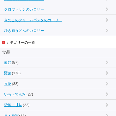
クロワッサンのカロリー
きのこのクリームパスタのカロリー
ひき肉うどんのカロリー
カテゴリーの一覧
食品
穀類
(57)
野菜
(178)
果物
(88)
いも・でん粉
(27)
砂糖・甘味
(22)
豆・種実
(32)