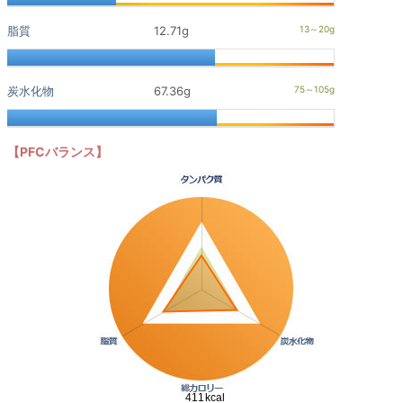
脂質
12.71g
炭水化物
67.36g
【PFCバランス】