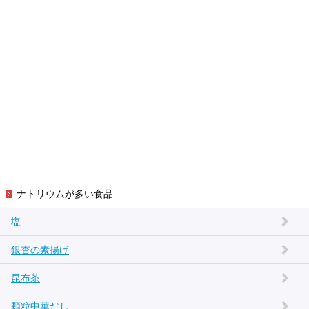
ナトリウムが多い食品
塩
銀杏の素揚げ
昆布茶
顆粒中華だし