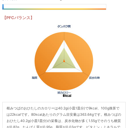
【PFCバランス】
根みつばのおひたしのカロリーは40.2g(小皿1皿分)で9kcal、100g換算で
は22kcalです。80kcalあたりのグラム目安量は363.64gです。根みつばの
おひたし40.2g(小皿1皿分)の栄養は、炭水化物が多く1.55gでそのうち糖質
が0.82g、たんぱく質が0.95g、脂質が0.03gです。ビタミン・ミネラルで