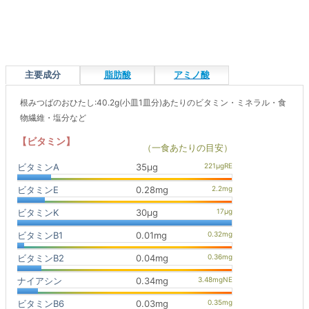
主要成分
脂肪酸
アミノ酸
根みつばのおひたし:40.2g(小皿1皿分)あたりのビタミン・ミネラル・食
物繊維・塩分など
【ビタミン】
（一食あたりの目安）
ビタミンA
35μg
ビタミンE
0.28mg
ビタミンK
30μg
ビタミンB1
0.01mg
ビタミンB2
0.04mg
ナイアシン
0.34mg
ビタミンB6
0.03mg