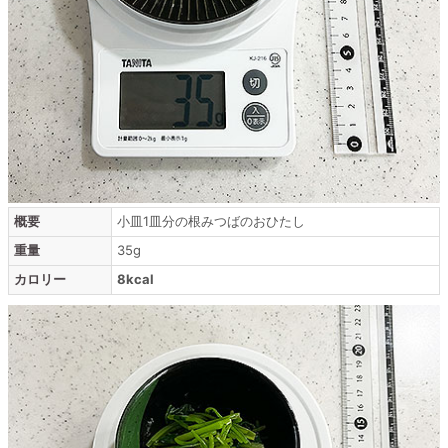
概要
小皿1皿分の根みつばのおひたし
重量
35g
カロリー
8kcal