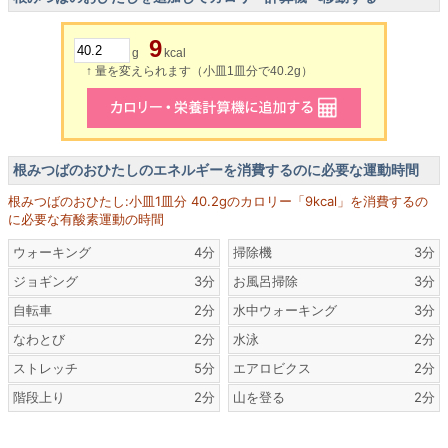
9
g
kcal
↑ 量を変えられます（小皿1皿分で40.2g）
根みつばのおひたしのエネルギーを消費するのに必要な運動時間
根みつばのおひたし:小皿1皿分 40.2gのカロリー「9kcal」を消費するの
に必要な有酸素運動の時間
ウォーキング
4分
掃除機
3分
ジョギング
3分
お風呂掃除
3分
自転車
2分
水中ウォーキング
3分
なわとび
2分
水泳
2分
ストレッチ
5分
エアロビクス
2分
階段上り
2分
山を登る
2分