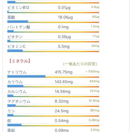
ビタミンB12
0.01μg
葉酸
18.06μg
パントテン酸
0.1mg
ビオチン
0.56μg
ビタミンC
5.5mg
【ミネラル】
（一食あたりの目安）
ナトリウム
415.75mg
カリウム
143.65mg
カルシウム
14.56mg
マグネシウム
8.32mg
リン
24.5mg
鉄
0.54mg
亜鉛
0.09mg