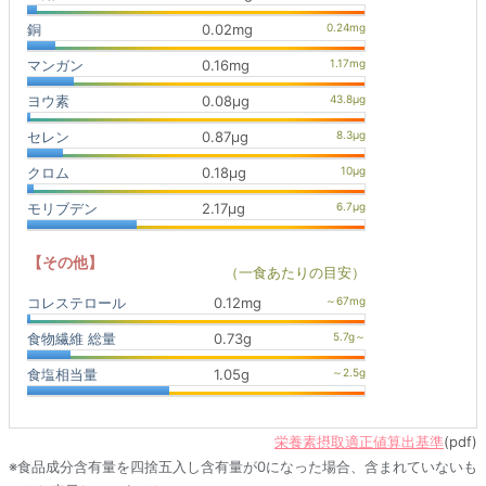
銅
0.02mg
マンガン
0.16mg
ヨウ素
0.08μg
セレン
0.87μg
クロム
0.18μg
モリブデン
2.17μg
【その他】
（一食あたりの目安）
コレステロール
0.12mg
食物繊維 総量
0.73g
食塩相当量
1.05g
栄養素摂取適正値算出基準
(pdf)
※食品成分含有量を四捨五入し含有量が0になった場合、含まれていないも