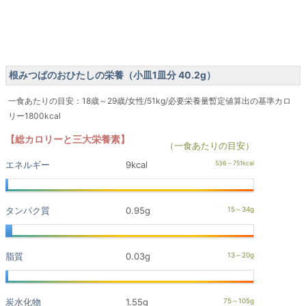
根みつばのおひたしの栄養（小皿1皿分 40.2g）
一食あたりの目安：18歳～29歳/女性/51kg/必要栄養量暫定値算出の基準カロ
リー1800kcal
【総カロリーと三大栄養素】
（一食あたりの目安）
エネルギー
9kcal
タンパク質
0.95g
脂質
0.03g
炭水化物
1.55g