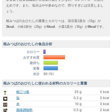
えめです。また、塩分はやや多めなので、摂りすぎには注意しまし
ょう。
根みつばのおひたしの重量とカロリーは、深豆皿1皿分（15g）が
3kcal
、小鉢1杯分（25g）が
6kcal
、小皿1皿分（35g）が
8kcal
です。
根みつばのおひたしの食品分析
カロリー
おすすめ度
腹持ち
栄養
水分
90 (%)
根みつばのおひたしに使われる材料のカロリーと重量
根三つ葉
25 g
5 kcal
塩
0.2 g
0 kcal
水
10 g
0 kcal
風味調味料
0.5 g
2 kcal