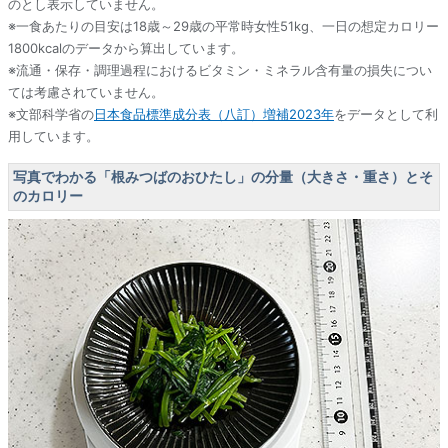
のとし表示していません。
※一食あたりの目安は18歳～29歳の平常時女性51kg、一日の想定カロリー
1800kcalのデータから算出しています。
※流通・保存・調理過程におけるビタミン・ミネラル含有量の損失につい
ては考慮されていません。
※文部科学省の
日本食品標準成分表（八訂）増補2023年
をデータとして利
用しています。
写真でわかる「根みつばのおひたし」の分量（大きさ・重さ）とそ
のカロリー