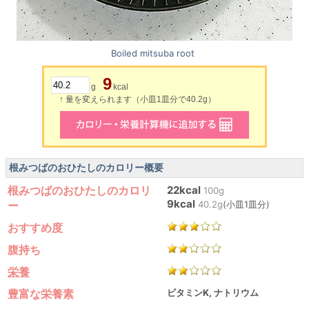
Boiled mitsuba root
9
g
kcal
↑ 量を変えられます（小皿1皿分で40.2g）
根みつばのおひたしのカロリー概要
根みつばのおひたしのカロリ
22kcal
100g
9kcal
ー
40.2g
(小皿1皿分)
おすすめ度
腹持ち
栄養
豊富な栄養素
ビタミンK, ナトリウム