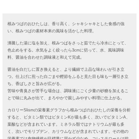
根みつばのおひたしは、香り高く、シャキシャキとした食感の強
い、根みつばの素材本来の風味を活かした料理。
沸騰した湯に塩を加え、根みつばをさっと茹でたら冷水にとって、
色止めをする。水気をよく絞ったら3cmに切って、水、風味調味
料、醤油を合わせた調味液と和えて完成。
醤油を白だしに置き換えると、より繊細で上品な味わいが引き立
つ。仕上げに煎った白ごまや鰹節をふると見た目も味も一層引き立
ち、香ばしさと旨みが広がる。
苦味や青臭さが苦手な場合は、調味液にごく少量の砂糖を加えるこ
とで味に丸みが出て、まろやかで親しみやすい料理に仕上がる。
カロリーSlismの栄養素グラフから根みつばのおひたしの栄養を分析
すると、ビタミン類ではビタミンKが最も多く、次いでビタミンA、
葉酸などが含まれています。ミネラル類ではナトリウムが最も多
く、次いでモリブデン、カリウムなどが含まれています。その他の
栄養素では食物繊維が目標量に届かず少なめ、コレステロールは控