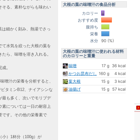
大根の葉の味噌汁の食品分析
そそる、素朴ながらも味わい
カロリー
おすすめ度
腹持ち
葉は細かく刻み、熱湯でさっ
栄養
水分
90 (%)
でて水気を絞った大根の葉を
大根の葉の味噌汁に使われる材料
きたら、味噌を溶き入れる。
のカロリーと重量
味噌
17 g
36 kcal
完成。
かつお昆布だし
160 g
4 kcal
葉の味噌汁の栄養を分析すると、
葉大根
15 g
3 kcal
油揚げ
15 g
57 kcal
ビタミンB12、ナイアシンな
が最も多く、次いでモリブデ
ウ素については一日の耐容上
要です。その他の栄養素で
）1杯分（100g）が