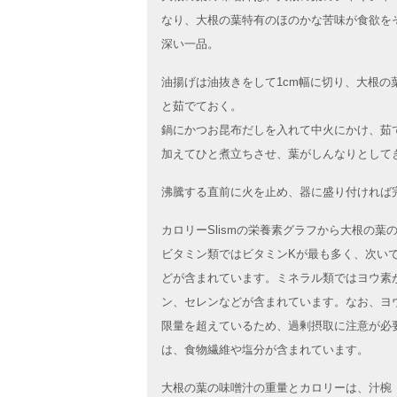
なり、大根の葉特有のほのかな苦味が食欲を
深い一品。
油揚げは油抜きをして1cm幅に切り、大根の
と茹でておく。
鍋にかつお昆布だしを入れて中火にかけ、茹
加えてひと煮立ちさせ、葉がしんなりとして
沸騰する直前に火を止め、器に盛り付ければ
カロリーSlismの栄養素グラフから大根の
ビタミン類ではビタミンKが最も多く、次いで
どが含まれています。ミネラル類ではヨウ素
ン、セレンなどが含まれています。なお、ヨ
限量を超えているため、過剰摂取に注意が必
は、食物繊維や塩分が含まれています。
大根の葉の味噌汁の重量とカロリーは、汁椀（小