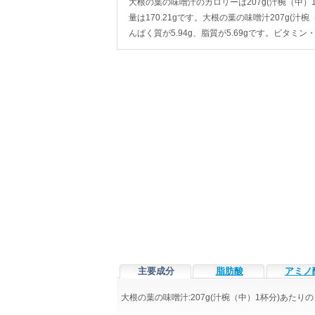
大根の葉の味噌汁のカロリーは207g(汁椀（中）1杯分
量は170.21gです。大根の葉の味噌汁207g(汁
んぱく質が5.94g、脂質が5.69gです。ビタ
主要成分
脂肪酸
アミノ
大根の葉の味噌汁:207g(汁椀（中）1杯分)あた