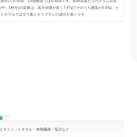
)で97kcal、100g換算では47kcalです。80kcalあたりのグラム目安
椀（中）1杯分)の栄養は、炭水化物が多く7.47gでそのうち糖質が5.94g、た
ミン・ミネラルではヨウ素とモリブデンの成分が多いです。
酸
りのビタミン・ミネラル・食物繊維・塩分など