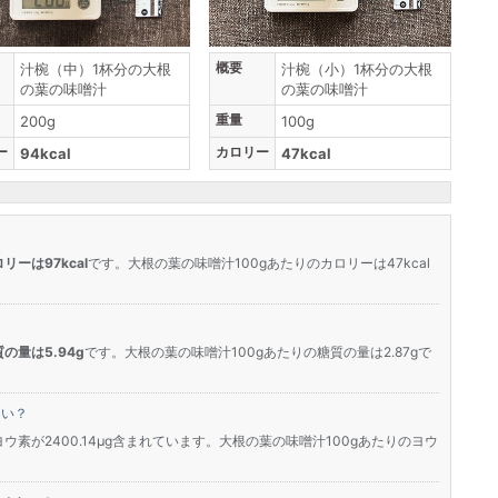
概要
汁椀（中）1杯分の大根
汁椀（小）1杯分の大根
の葉の味噌汁
の葉の味噌汁
重量
200g
100g
ー
カロリー
94kcal
47kcal
リーは97kcal
です。大根の葉の味噌汁100gあたりのカロリーは47kcal
の量は5.94g
です。大根の葉の味噌汁100gあたりの糖質の量は2.87gで
らい？
ウ素が2400.14μg含まれています。大根の葉の味噌汁100gあたりのヨウ