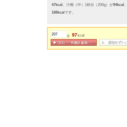
47kcal
、汁椀（中）1杯分（200g）が
94kcal
188kcal
です。
97
g
kcal