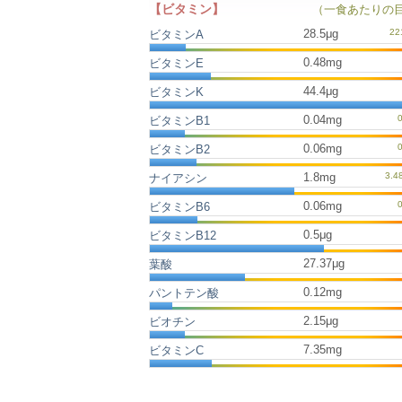
【ビタミン】
（一食あたりの
28.5μg
ビタミンA
0.48mg
ビタミンE
44.4μg
ビタミンK
0.04mg
ビタミンB1
0.06mg
ビタミンB2
1.8mg
ナイアシン
0.06mg
ビタミンB6
0.5μg
ビタミンB12
27.37μg
葉酸
0.12mg
パントテン酸
2.15μg
ビオチン
7.35mg
ビタミンC