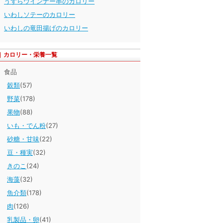
うずらウインナー串のカロリー
いわしソテーのカロリー
いわしの竜田揚げのカロリー
カロリー・栄養一覧
食品
穀類
(57)
野菜
(178)
果物
(88)
いも・でん粉
(27)
砂糖・甘味
(22)
豆・種実
(32)
きのこ
(24)
海藻
(32)
魚介類
(178)
肉
(126)
乳製品・卵
(41)