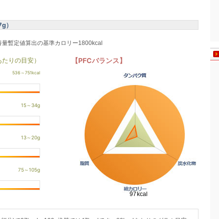
7g）
養量暫定値算出の基準カロリー1800kcal
あたりの目安）
【PFCバランス】