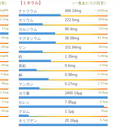
【ミネラル】
目安）
（一食あたりの目安）
469.14mg
ナトリウム
222.5mg
カリウム
90.4mg
カルシウム
38.09mg
マグネシウム
101.84mg
リン
1.26mg
鉄
0.6mg
亜鉛
0.08mg
銅
0.27mg
マンガン
2400.14μg
ヨウ素
7.95μg
セレン
1.1μg
クロム
20.16μg
モリブデン