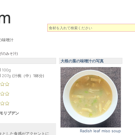
の味噌汁
げのみそ汁)
大根の葉の味噌汁の写真
l
100g
l
207
g
(
汁椀（中）1杯分
)
 モリブデン
Radish leaf miso soup
キとした食感がアクセントに