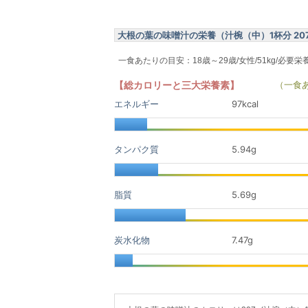
大根の葉の味噌汁の栄養（汁椀（中）1杯分 20
一食あたりの目安：18歳～29歳/女性/51kg/必要栄
【総カロリーと三大栄養素】
（一食
エネルギー
97kcal
タンパク質
5.94
g
脂質
5.69
g
炭水化物
7.47
g