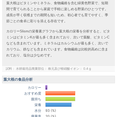
葉大根はビタミンやミネラル、食物繊維を含む緑黄色野菜で、短期
間で育てられることから家庭で手軽に楽しめる野菜のひとつです。
成長が早く収穫までの期間も短いため、初心者でも育てやすく、季
節ごとの食卓に彩りを添える存在です。
カロリーSlismの栄養素グラフから葉大根の栄養を分析すると、ビタ
ミンはビタミンKが最も多く含まれており、次いで葉酸、ビタミンC
なども含まれています。ミネラルはカルシウムが最も多く、次いで
カリウム、鉄なども含まれています。食物繊維は比較的高めに含ま
れており、塩分は少なめです。
試料： 水耕栽培品廃棄部位： 株元及び根硝酸イオン： 0.4 g
葉大根の食品分析
カロリー
おすすめ度
腹持ち
栄養
水分
93 (%)
廃棄率
20 (%)