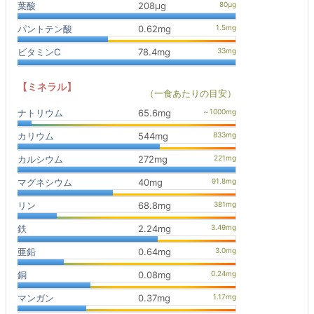
葉酸
208μg
パントテン酸
0.62mg
ビタミンC
78.4mg
【ミネラル】
（一食あたりの目安）
ナトリウム
65.6mg
カリウム
544mg
カルシウム
272mg
マグネシウム
40mg
リン
68.8mg
鉄
2.24mg
亜鉛
0.64mg
銅
0.08mg
マンガン
0.37mg