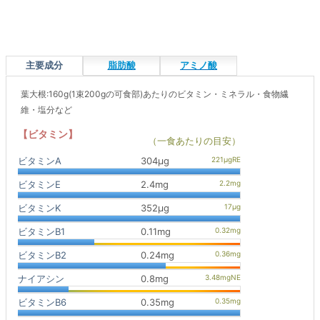
主要成分
脂肪酸
アミノ酸
葉大根:160g(1束200gの可食部)あたりのビタミン・ミネラル・食物繊
維・塩分など
【ビタミン】
（一食あたりの目安）
ビタミンA
304μg
ビタミンE
2.4mg
ビタミンK
352μg
ビタミンB1
0.11mg
ビタミンB2
0.24mg
ナイアシン
0.8mg
ビタミンB6
0.35mg