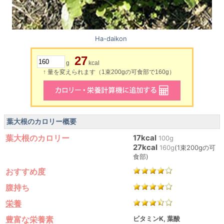
Ha-daikon
27
g
kcal
↑ 量を変えられます（1束200gの可食部で160g）
葉大根のカロリー概要
葉大根のカロリー
17kcal
100g
27kcal
160g
(1束200gの可
食部)
おすすめ度
腹持ち
栄養
豊富な栄養素
ビタミンK, 葉酸