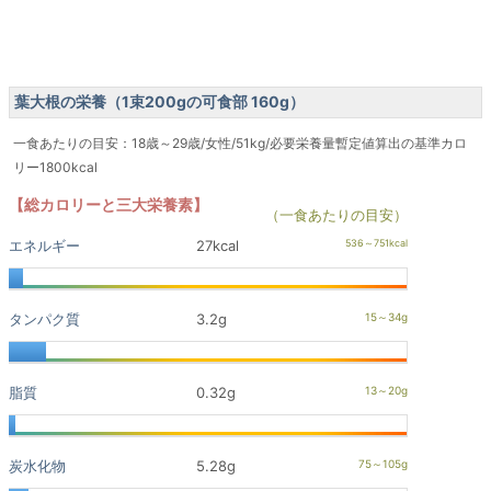
葉大根の栄養（1束200gの可食部 160g）
一食あたりの目安：18歳～29歳/女性/51kg/必要栄養量暫定値算出の基準カロ
リー1800kcal
【総カロリーと三大栄養素】
（一食あたりの目安）
エネルギー
27kcal
タンパク質
3.2g
脂質
0.32g
炭水化物
5.28g