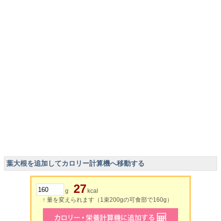
葉大根を追加してカロリー計算機へ移動する
27
g
kcal
↑ 量を変えられます（1束200gの可食部で160g）