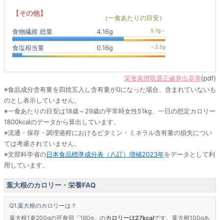
【その他】
（一食あたりの目安）
食物繊維 総量
4.16g
食塩相当量
0.16g
栄養素摂取適正値算出基準
(pdf)
※食品成分含有量を四捨五入し含有量が0になった場合、含まれていないも
のとし表示していません。
※一食あたりの目安は18歳～29歳の平常時女性51kg、一日の想定カロリー
1800kcalのデータから算出しています。
※流通・保存・調理過程におけるビタミン・ミネラル含有量の損失につい
ては考慮されていません。
※文部科学省の
日本食品標準成分表（八訂）増補2023年
をデータとして利
用しています。
葉大根のカロリー・栄養FAQ
葉大根のカロリーは？
葉大根1束200gの可食部「160g」の
カロリーは27kcal
です。葉大根100gあ