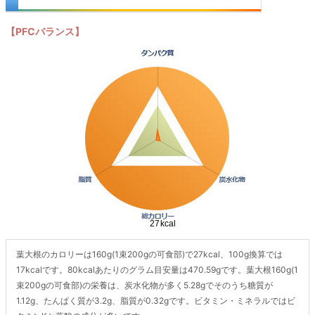
【PFCバランス】
葉大根のカロリーは160g(1束200gの可食部)で27kcal、100g換算では
17kcalです。80kcalあたりのグラム目安量は470.59gです。葉大根160g(1
束200gの可食部)の栄養は、炭水化物が多く5.28gでそのうち糖質が
1.12g、たんぱく質が3.2g、脂質が0.32gです。ビタミン・ミネラルではビ