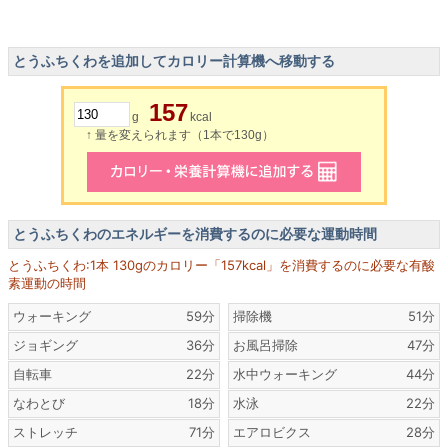
とうふちくわを追加してカロリー計算機へ移動する
157
g
kcal
↑ 量を変えられます（1本で130g）
とうふちくわのエネルギーを消費するのに必要な運動時間
とうふちくわ:1本 130gのカロリー「157kcal」を消費するのに必要な有酸
素運動の時間
ウォーキング
59分
掃除機
51分
ジョギング
36分
お風呂掃除
47分
自転車
22分
水中ウォーキング
44分
なわとび
18分
水泳
22分
ストレッチ
71分
エアロビクス
28分