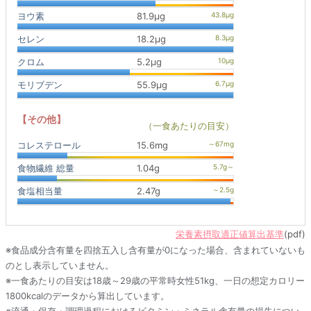
ヨウ素
81.9μg
セレン
18.2μg
クロム
5.2μg
モリブデン
55.9μg
【その他】
（一食あたりの目安）
コレステロール
15.6mg
食物繊維 総量
1.04g
食塩相当量
2.47g
栄養素摂取適正値算出基準
(pdf)
※食品成分含有量を四捨五入し含有量が0になった場合、含まれていないも
のとし表示していません。
※一食あたりの目安は18歳～29歳の平常時女性51kg、一日の想定カロリー
1800kcalのデータから算出しています。