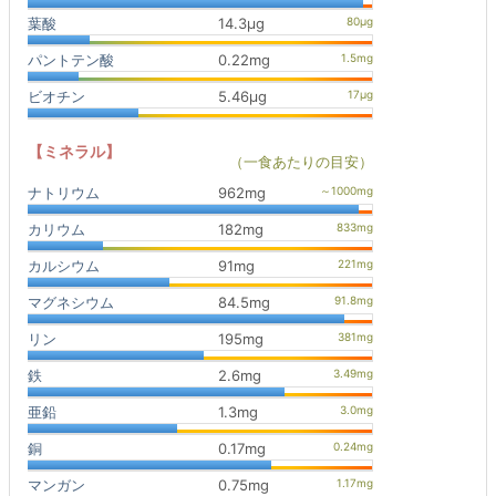
葉酸
14.3μg
パントテン酸
0.22mg
ビオチン
5.46μg
【ミネラル】
（一食あたりの目安）
ナトリウム
962mg
カリウム
182mg
カルシウム
91mg
マグネシウム
84.5mg
リン
195mg
鉄
2.6mg
亜鉛
1.3mg
銅
0.17mg
マンガン
0.75mg