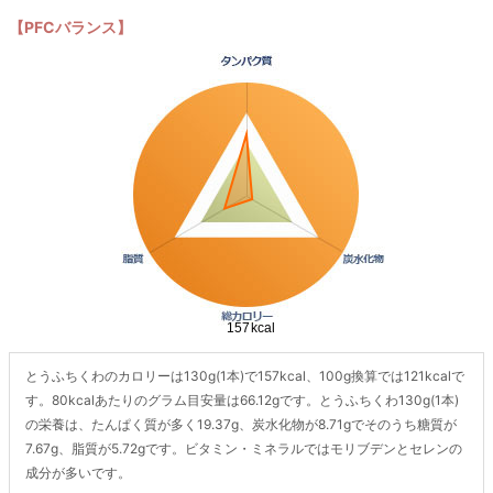
【PFCバランス】
とうふちくわのカロリーは130g(1本)で157kcal、100g換算では121kcalで
す。80kcalあたりのグラム目安量は66.12gです。とうふちくわ130g(1本)
の栄養は、たんぱく質が多く19.37g、炭水化物が8.71gでそのうち糖質が
7.67g、脂質が5.72gです。ビタミン・ミネラルではモリブデンとセレンの
成分が多いです。