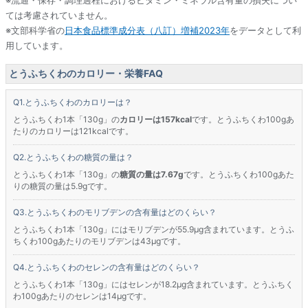
※流通・保存・調理過程におけるビタミン・ミネラル含有量の損失につい
ては考慮されていません。
※文部科学省の
日本食品標準成分表（八訂）増補2023年
をデータとして利
用しています。
とうふちくわのカロリー・栄養FAQ
とうふちくわのカロリーは？
とうふちくわ1本「130g」の
カロリーは157kcal
です。とうふちくわ100gあ
たりのカロリーは121kcalです。
とうふちくわの糖質の量は？
とうふちくわ1本「130g」の
糖質の量は7.67g
です。とうふちくわ100gあた
りの糖質の量は5.9gです。
とうふちくわのモリブデンの含有量はどのくらい？
とうふちくわ1本「130g」にはモリブデンが55.9μg含まれています。とうふ
ちくわ100gあたりのモリブデンは43μgです。
とうふちくわのセレンの含有量はどのくらい？
とうふちくわ1本「130g」にはセレンが18.2μg含まれています。とうふちく
わ100gあたりのセレンは14μgです。