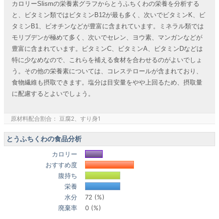
カロリーSlismの栄養素グラフからとうふちくわの栄養を分析する
と、ビタミン類ではビタミンB12が最も多く、次いでビタミンK、ビ
タミンB1、ビオチンなどが豊富に含まれています。ミネラル類では
モリブデンが極めて多く、次いでセレン、ヨウ素、マンガンなどが
豊富に含まれています。ビタミンC、ビタミンA、ビタミンDなどは
特に少なめなので、これらを補える食材を合わせるのがよいでしょ
う。その他の栄養素については、コレステロールが含まれており、
食物繊維も摂取できます。塩分は目安量をやや上回るため、摂取量
に配慮するとよいでしょう。
原材料配合割合： 豆腐2、すり身1
とうふちくわの食品分析
カロリー
おすすめ度
腹持ち
栄養
水分
72 (%)
廃棄率
0 (%)