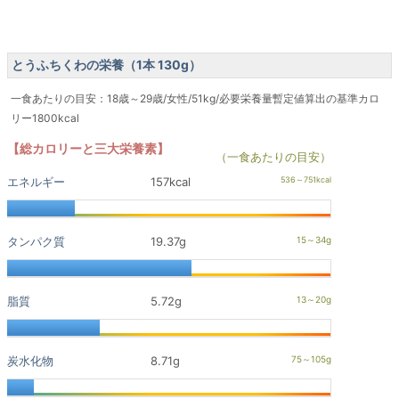
とうふちくわの栄養（1本 130g）
一食あたりの目安：18歳～29歳/女性/51kg/必要栄養量暫定値算出の基準カロ
リー1800kcal
【総カロリーと三大栄養素】
（一食あたりの目安）
エネルギー
157kcal
タンパク質
19.37g
脂質
5.72g
炭水化物
8.71g