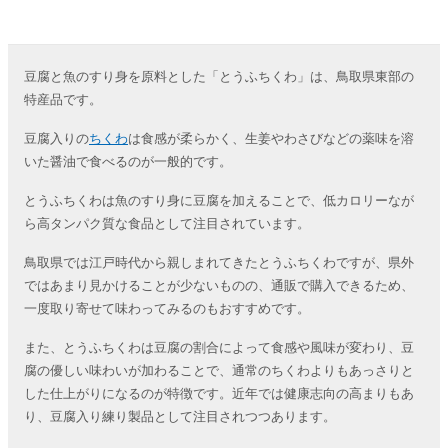
豆腐と魚のすり身を原料とした「とうふちくわ」は、鳥取県東部の
特産品です。
豆腐入りの
ちくわ
は食感が柔らかく、生姜やわさびなどの薬味を溶
いた醤油で食べるのが一般的です。
とうふちくわは魚のすり身に豆腐を加えることで、低カロリーなが
ら高タンパク質な食品として注目されています。
鳥取県では江戸時代から親しまれてきたとうふちくわですが、県外
ではあまり見かけることが少ないものの、通販で購入できるため、
一度取り寄せて味わってみるのもおすすめです。
また、とうふちくわは豆腐の割合によって食感や風味が変わり、豆
腐の優しい味わいが加わることで、通常のちくわよりもあっさりと
した仕上がりになるのが特徴です。近年では健康志向の高まりもあ
り、豆腐入り練り製品として注目されつつあります。