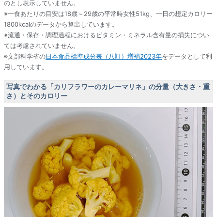
のとし表示していません。
※一食あたりの目安は18歳～29歳の平常時女性51kg、一日の想定カロリー
1800kcalのデータから算出しています。
※流通・保存・調理過程におけるビタミン・ミネラル含有量の損失につい
ては考慮されていません。
※文部科学省の
日本食品標準成分表（八訂）増補2023年
をデータとして利
用しています。
写真でわかる「カリフラワーのカレーマリネ」の分量（大きさ・重
さ）とそのカロリー