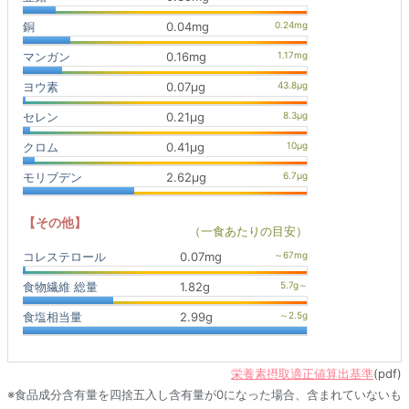
銅
0.04mg
マンガン
0.16mg
ヨウ素
0.07μg
セレン
0.21μg
クロム
0.41μg
モリブデン
2.62μg
【その他】
（一食あたりの目安）
コレステロール
0.07mg
食物繊維 総量
1.82g
食塩相当量
2.99g
栄養素摂取適正値算出基準
(pdf)
※食品成分含有量を四捨五入し含有量が0になった場合、含まれていないも