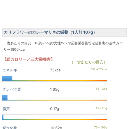
カリフラワーのカレーマリネの栄養（1人前 107g）
一食あたりの目安：18歳～29歳/女性/51kg/必要栄養量暫定値算出の基準カロ
リー1800kcal
【総カロリーと三大栄養素】
（一食あたりの目安）
エネルギー
73kcal
タンパク質
1.65g
脂質
0.17g
炭水化物
16.62g