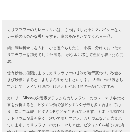
カリフラワーのカレーマリネは、さっぱりした中にスパイシーなカ
レー粉のほのかな香りがする、食欲をかきたててくれる一品。
鍋に調味料全てを入れてひと煮立ちしたら、小房に分けておいたカ
リフラワーを加えて1、2分煮る。 ボウルに移して粗熱を取ったら完
成。
使う砂糖の種類によってカリフラワーの甘味が若干変わり、砂糖を
きび砂糖にすると、よりまろやかな甘さになる。 大量に作り置きし
ておいて、メイン料理の付け合わせやお弁当の一品におすすめ。
カロリーSlismの栄養素グラフからカリフラワーのカレーマリネの栄
養を分析すると、ビタミン類ではビタミンCが最も多く含まれてお
り、次いで葉酸、ビタミンKなどが含まれています。ミネラル類では
ナトリウムが最も多く、次いでモリブデン、カリウムなどが含まれ
ています。カリフラワーのカレーマリネは、ビタミンCを補うのに有
効です。その他の栄養素では食物繊維は少なめ、塩分はやや多すぎ