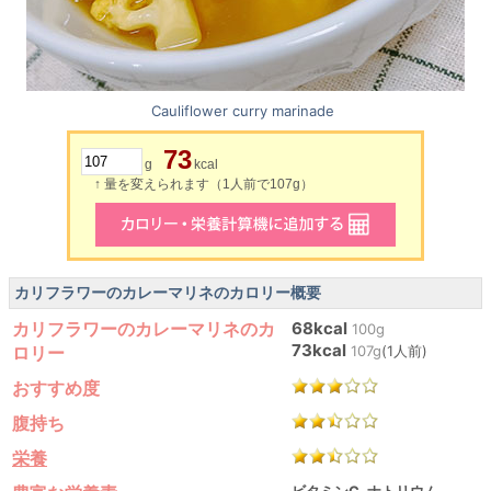
Cauliflower curry marinade
73
g
kcal
↑ 量を変えられます（1人前で107g）
カリフラワーのカレーマリネのカロリー概要
カリフラワーのカレーマリネのカ
68kcal
100g
73kcal
ロリー
107g
(1人前)
おすすめ度
腹持ち
栄養