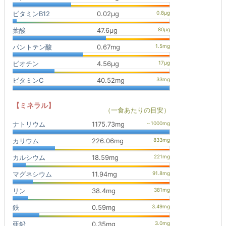
ビタミンB12
0.02μg
葉酸
47.6μg
パントテン酸
0.67mg
ビオチン
4.56μg
ビタミンC
40.52mg
【ミネラル】
（一食あたりの目安）
ナトリウム
1175.73mg
カリウム
226.06mg
カルシウム
18.59mg
マグネシウム
11.94mg
リン
38.4mg
鉄
0.59mg
亜鉛
0.35mg