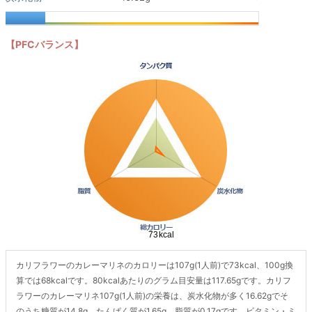
【PFCバランス】
カリフラワーのカレーマリネのカロリーは107g(1人前)で73kcal、100g換
算では68kcalです。80kcalあたりのグラム目安量は117.65gです。カリフ
ラワーのカレーマリネ107g(1人前)の栄養は、炭水化物が多く16.62gでそ
のうち糖質が14.8g、たんぱく質が1.65g、脂質が0.17gです。ビタミン・ミ