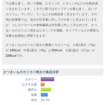
では最も多く、次いで葉酸、ビタミンE、ビタミンAなどが比較的多
く含まれています。ミネラル類ではモリブデンが最も多く、次いで
カリウム、マンガン、リンなどが比較的多く含まれています。その
他の栄養素では、塩分が目安量に対してやや多くに含まれています
が、コレステロールや食物繊維は目安量に対して少なめです。さつ
まいものカリカリ焼きはビタミンCや葉酸、モリブデンなどの豊富な
栄養を効果的に摂取できます。
さつまいものカリカリ焼きの重量とカロリーは、小皿1皿分（75g）
が
146kcal
、中皿1皿分（98g）が
191kcal
、大皿1皿分（117g）が
228kcal
です。
さつまいものカリカリ焼きの食品分析
カロリー
おすすめ度
腹持ち
栄養
水分
55 (%)