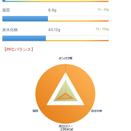
脂質
8.6g
炭水化物
43.12g
【PFCバランス】