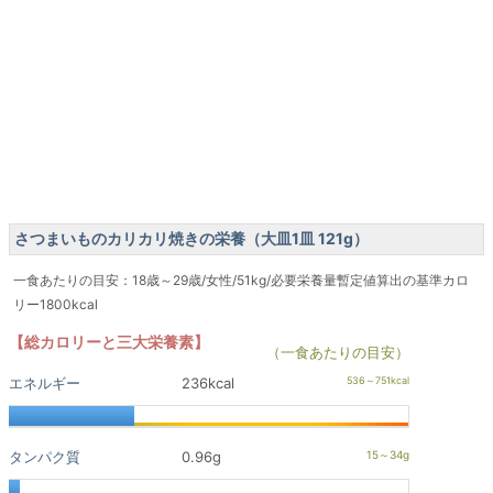
さつまいものカリカリ焼きの栄養（大皿1皿 121g）
一食あたりの目安：18歳～29歳/女性/51kg/必要栄養量暫定値算出の基準カロ
リー1800kcal
【総カロリーと三大栄養素】
（一食あたりの目安）
エネルギー
236kcal
タンパク質
0.96g