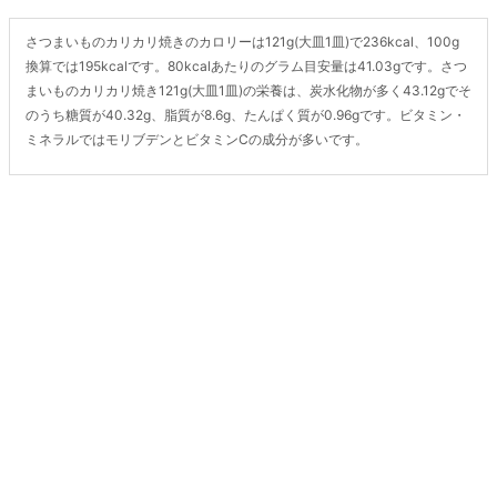
さつまいものカリカリ焼きのカロリーは121g(大皿1皿)で236kcal、100g
換算では195kcalです。80kcalあたりのグラム目安量は41.03gです。さつ
まいものカリカリ焼き121g(大皿1皿)の栄養は、炭水化物が多く43.12gでそ
のうち糖質が40.32g、脂質が8.6g、たんぱく質が0.96gです。ビタミン・
ミネラルではモリブデンとビタミンCの成分が多いです。