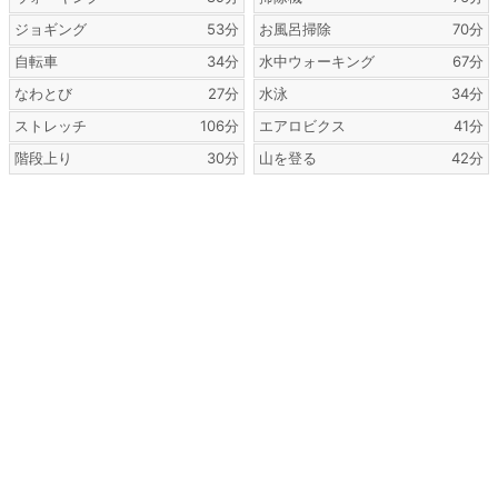
ジョギング
53分
お風呂掃除
70分
自転車
34分
水中ウォーキング
67分
なわとび
27分
水泳
34分
ストレッチ
106分
エアロビクス
41分
階段上り
30分
山を登る
42分