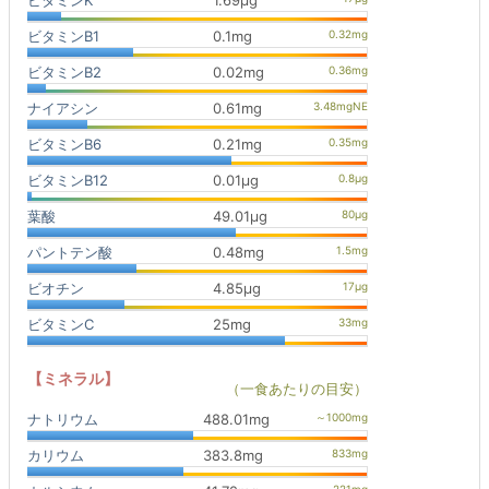
ビタミンK
1.69μg
ビタミンB1
0.1mg
ビタミンB2
0.02mg
ナイアシン
0.61mg
ビタミンB6
0.21mg
ビタミンB12
0.01μg
葉酸
49.01μg
パントテン酸
0.48mg
ビオチン
4.85μg
ビタミンC
25mg
【ミネラル】
（一食あたりの目安）
ナトリウム
488.01mg
カリウム
383.8mg