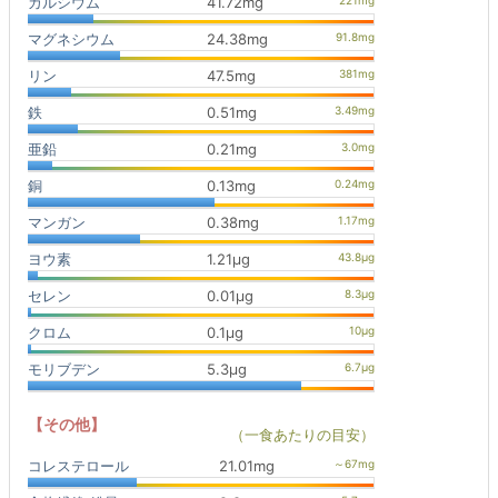
カルシウム
41.72mg
マグネシウム
24.38mg
リン
47.5mg
鉄
0.51mg
亜鉛
0.21mg
銅
0.13mg
マンガン
0.38mg
ヨウ素
1.21μg
セレン
0.01μg
クロム
0.1μg
モリブデン
5.3μg
【その他】
（一食あたりの目安）
コレステロール
21.01mg