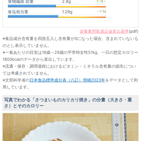
食物繊維 総量
2.8g
食塩相当量
1.29g
栄養素摂取適正値算出基準
(pdf)
※食品成分含有量を四捨五入し含有量が0になった場合、含まれていないも
のとし表示していません。
※一食あたりの目安は18歳～29歳の平常時女性51kg、一日の想定カロリー
1800kcalのデータから算出しています。
※流通・保存・調理過程におけるビタミン・ミネラル含有量の損失につい
ては考慮されていません。
※文部科学省の
日本食品標準成分表（八訂）増補2023年
をデータとして利
用しています。
写真でわかる「さつまいものカリカリ焼き」の分量（大きさ・重
さ）とそのカロリー