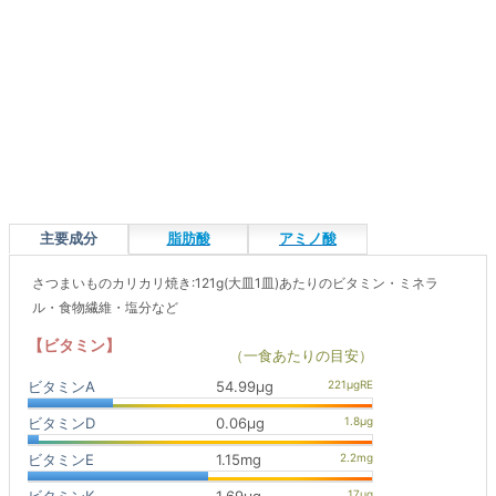
主要成分
脂肪酸
アミノ酸
さつまいものカリカリ焼き:121g(大皿1皿)あたりのビタミン・ミネラ
ル・食物繊維・塩分など
【ビタミン】
（一食あたりの目安）
ビタミンA
54.99μg
ビタミンD
0.06μg
ビタミンE
1.15mg