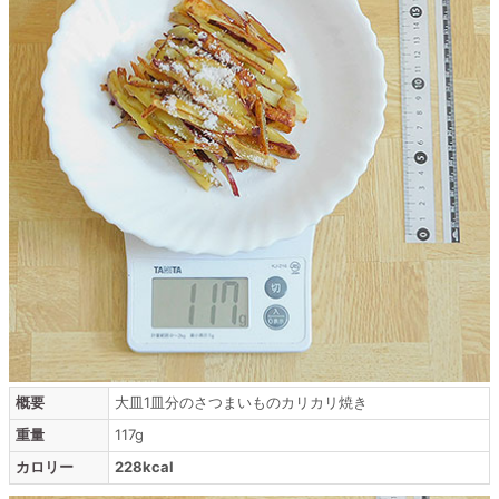
概要
大皿1皿分のさつまいものカリカリ焼き
重量
117g
カロリー
228kcal