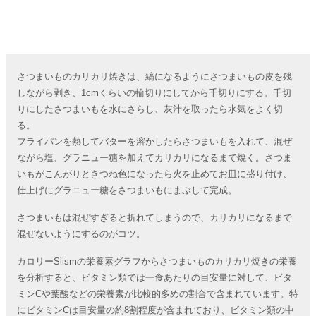
さつまいものカリカリ焼きは、縞になるようにさつまいもの皮を残
しながら剥き、1cmくらいの輪切りにしてから千切りにする。千切
りにしたさつまいもを水にさらし、灰汁を取ったら水気をよく切
る。
フライパンを熱してバターを溶かしたらさつまいもを入れて、混ぜ
ながら塩、グラニュー糖を加えてカリカリになるまで焼く。さつま
いもがこんがりときつね色になったら火を止めてお皿に盛り付け、
仕上げにグラニュー糖をさつまいもにまぶして完成。
さつまいもは混ぜすぎると折れてしまうので、カリカリになるまで
混ぜないようにするのがコツ。
カロリーSlismの栄養素グラフからさつまいものカリカリ焼きの栄養
を分析すると、ビタミン類では一食あたりの目安量に対して、ビタ
ミンCや葉酸などの栄養素が比較的多めの割合で含まれています。特
にビタミンCは目安量の約8割程度が含まれており、ビタミン類の中