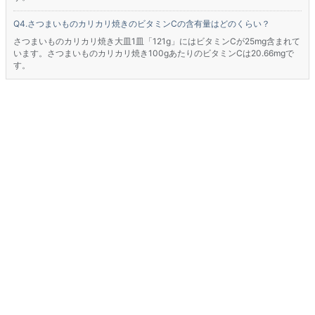
さつまいものカリカリ焼きのビタミンCの含有量はどのくらい？
さつまいものカリカリ焼き大皿1皿「121g」にはビタミンCが25mg含まれて
います。さつまいものカリカリ焼き100gあたりのビタミンCは20.66mgで
す。