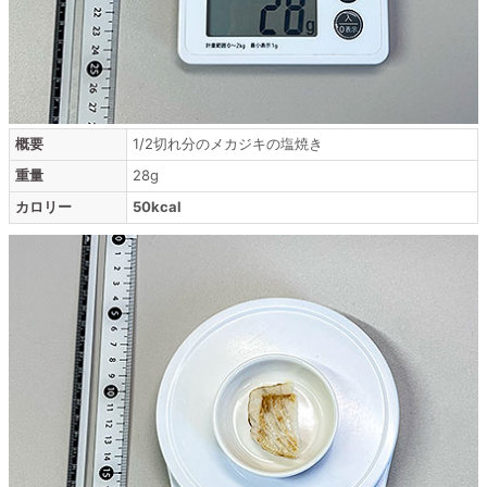
概要
1/2切れ分のメカジキの塩焼き
重量
28g
カロリー
50kcal