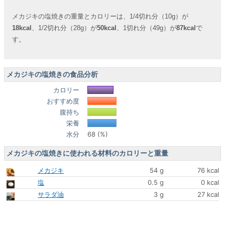
メカジキの塩焼きの重量とカロリーは、1/4切れ分（10g）が
18kcal
、1/2切れ分（28g）が
50kcal
、1切れ分（49g）が
87kcal
で
す。
メカジキの塩焼きの食品分析
カロリー
おすすめ度
腹持ち
栄養
水分
68 (%)
メカジキの塩焼きに使われる材料のカロリーと重量
メカジキ
54 g
76 kcal
塩
0.5 g
0 kcal
サラダ油
3 g
27 kcal