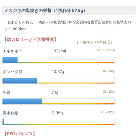
メカジキの塩焼きの栄養（1切れ分 57.5g）
一食あたりの目安：18歳～29歳/女性/51kg/必要栄養量暫定値算出の基準カロ
リー1800kcal
【総カロリーと三大栄養素】
（一食あたりの目安）
エネルギー
102kcal
タンパク質
10.37g
脂質
7.1g
炭水化物
0.05g
【PFCバランス】