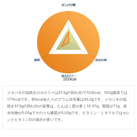
メカジキの塩焼きのカロリーは57.5g(1切れ分)で102kcal、100g換算では
177kcalです。80kcalあたりのグラム目安量は45.2gです。メカジキの塩
焼き57.5g(1切れ分)の栄養は、たんぱく質が多く10.37g、脂質が7.1g、炭
水化物が0.05gでそのうち糖質が0.05gです。ビタミン・ミネラルではセレ
ンとビタミンDの成分が多いです。