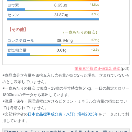
ヨウ素
8.65μg
セレン
31.87μg
【その他】
（一食あたりの目安）
コレステロール
38.94mg
食塩相当量
0.61g
栄養素摂取適正値算出基準
(pdf)
※食品成分含有量を四捨五入し含有量が0になった場合、含まれていないも
のとし表示していません。
※一食あたりの目安は18歳～29歳の平常時女性51kg、一日の想定カロリー
1800kcalのデータから算出しています。
※流通・保存・調理過程におけるビタミン・ミネラル含有量の損失につい
ては考慮されていません。
※文部科学省の
日本食品標準成分表（八訂）増補2023年
をデータとして利
用しています。