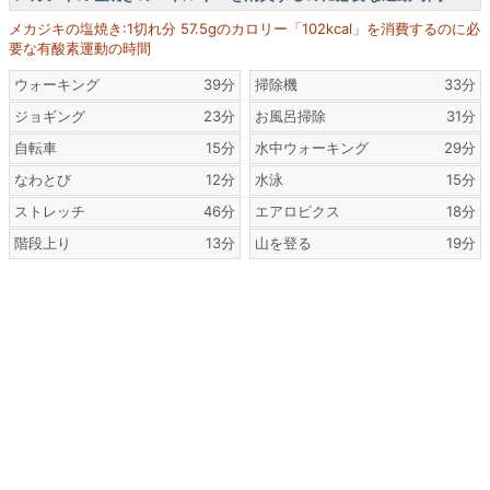
メカジキの塩焼き:1切れ分 57.5gのカロリー「102kcal」を消費するのに必
要な有酸素運動の時間
ウォーキング
39分
掃除機
33分
ジョギング
23分
お風呂掃除
31分
自転車
15分
水中ウォーキング
29分
なわとび
12分
水泳
15分
ストレッチ
46分
エアロビクス
18分
階段上り
13分
山を登る
19分