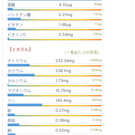
葉酸
4.32μg
パントテン酸
0.21mg
ビオチン
1.46μg
ビタミンC
0.54mg
【ミネラル】
（一食あたりの目安）
ナトリウム
233.34mg
カリウム
238.1mg
カルシウム
1.73mg
マグネシウム
15.75mg
リン
140.4mg
鉄
0.27mg
亜鉛
0.38mg
銅
0.02mg