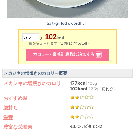
Salt-grilled swordfish
102
g
kcal
↑ 量を変えられます（1切れ分で57.5g）
メカジキの塩焼きのカロリー概要
メカジキの塩焼きのカロリー
177kcal
100g
102kcal
57.5g
(1切れ分)
おすすめ度
腹持ち
栄養
豊富な栄養素
セレン, ビタミンD