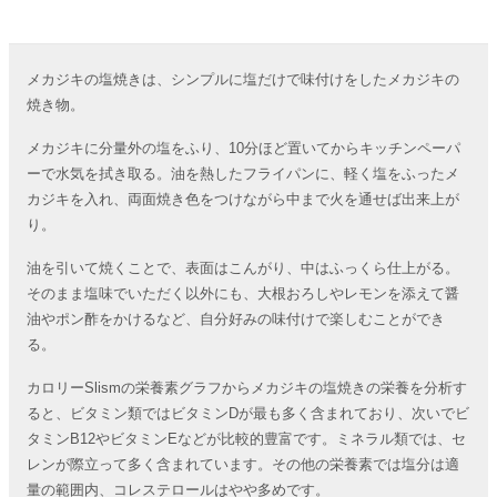
メカジキの塩焼きは、シンプルに塩だけで味付けをしたメカジキの
焼き物。
メカジキに分量外の塩をふり、10分ほど置いてからキッチンペーパ
ーで水気を拭き取る。油を熱したフライパンに、軽く塩をふったメ
カジキを入れ、両面焼き色をつけながら中まで火を通せば出来上が
り。
油を引いて焼くことで、表面はこんがり、中はふっくら仕上がる。
そのまま塩味でいただく以外にも、大根おろしやレモンを添えて醤
油やポン酢をかけるなど、自分好みの味付けで楽しむことができ
る。
カロリーSlismの栄養素グラフからメカジキの塩焼きの栄養を分析す
ると、ビタミン類ではビタミンDが最も多く含まれており、次いでビ
タミンB12やビタミンEなどが比較的豊富です。ミネラル類では、セ
レンが際立って多く含まれています。その他の栄養素では塩分は適
量の範囲内、コレステロールはやや多めです。