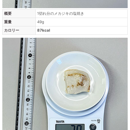
概要
1切れ分のメカジキの塩焼き
重量
49g
カロリー
87kcal