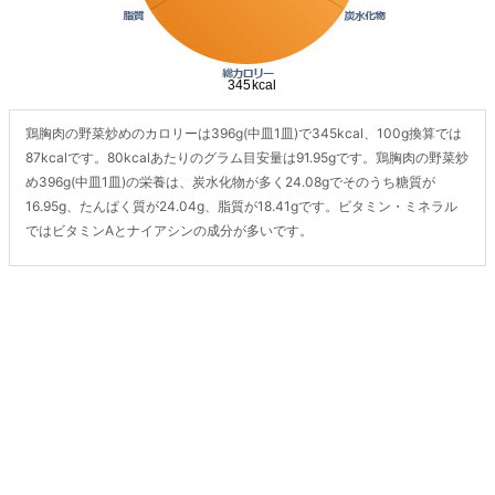
鶏胸肉の野菜炒めのカロリーは396g(中皿1皿)で345kcal、100g換算では
87kcalです。80kcalあたりのグラム目安量は91.95gです。鶏胸肉の野菜炒
め396g(中皿1皿)の栄養は、炭水化物が多く24.08gでそのうち糖質が
16.95g、たんぱく質が24.04g、脂質が18.41gです。ビタミン・ミネラル
ではビタミンAとナイアシンの成分が多いです。