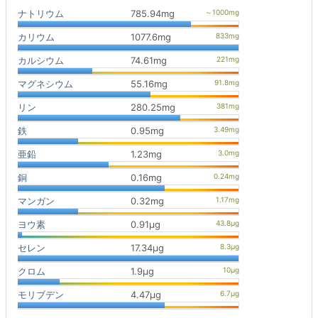
ナトリウム
785.94mg
カリウム
1077.6mg
カルシウム
74.61mg
マグネシウム
55.16mg
リン
280.25mg
鉄
0.95mg
亜鉛
1.23mg
銅
0.16mg
マンガン
0.32mg
ヨウ素
0.91μg
セレン
17.34μg
クロム
1.9μg
モリブデン
4.47μg