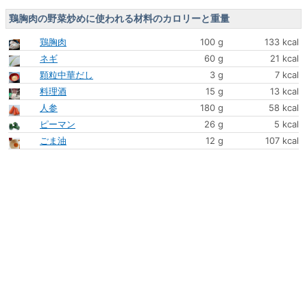
鶏胸肉の野菜炒めに使われる材料のカロリーと重量
鶏胸肉
100 g
133 kcal
ネギ
60 g
21 kcal
顆粒中華だし
3 g
7 kcal
料理酒
15 g
13 kcal
人参
180 g
58 kcal
ピーマン
26 g
5 kcal
ごま油
12 g
107 kcal