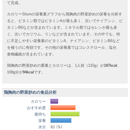
て完成。
カロリーSlismの栄養素グラフから鶏胸肉の野菜炒めの栄養を分析す
ると、ビタミン類ではビタミンAが最も多く、次いでナイアシン、ビ
タミンB6などが含まれています。ミネラル類ではセレンが最も多
く、次いでカリウム、リンなどが含まれています。その中でも、特
に不足しやすい栄養素のビタミンA、ナイアシン、ビタミンB6など
を補うのに有効です。その他の栄養素ではコレステロール、塩分、
食物繊維が含まれています。
鶏胸肉の野菜炒めの重量とカロリーは、1人前（215g）が
187kcal
、
108g分が
94kcal
です。
鶏胸肉の野菜炒めの食品分析
カロリー
おすすめ度
腹持ち
栄養
水分
82 (%)