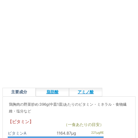
主要成分
脂肪酸
アミノ酸
鶏胸肉の野菜炒め:396g(中皿1皿)あたりのビタミン・ミネラル・食物繊
維・塩分など
【ビタミン】
（一食あたりの目安）
ビタミンA
1164.87μg