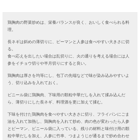
鶏胸肉の野菜炒めは、栄養バランスが良く、おいしく食べられる料
理。
長ネギは斜めの薄切りに、ピーマンと人参は食べやすい大きさに切
る。
食べ応えを出したい場合は乱切りに、火の通りを考える場合には人
参をイチョウ切りや半月切りにすると良い。
鶏胸肉は厚さを均等にし、包丁の先端などで味が染み込みやすいよ
う、切り込みを入れておく。
ビニール袋に鶏胸肉、下味用の顆粒中華だしを入れて揉み込んだ
ら、薄切りにした長ネギ、料理酒を更に加えて揉む。
下味を付けた鶏胸肉を食べやすい大きさに切り、フライパンにごま
油を入れて加熱し、鶏胸肉を入れて炒め、肉の色が変わったら人参
とピーマン、ビニール袋に入っている、残りの材料と味付け用の顆
粒中華だしを加え、人参に竹串、つまようじが通るまで炒め合わせ