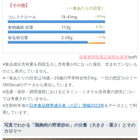
【その他】
（一食あたりの目安）
コレステロール
74.41mg
食物繊維 総量
7.13g
食塩相当量
2.06g
栄養素摂取適正値算出基準
(pdf)
※食品成分含有量を四捨五入し含有量が0になった場合、含まれていないも
のとし表示していません。
※一食あたりの目安は18歳～29歳の平常時女性51kg、一日の想定カロリー
1800kcalのデータから算出しています。
※流通・保存・調理過程におけるビタミン・ミネラル含有量の損失につい
ては考慮されていません。
※文部科学省の
日本食品標準成分表（八訂）増補2023年
をデータとして利
用しています。
写真でわかる「鶏胸肉の野菜炒め」の分量（大きさ・重さ）とその
カロリー