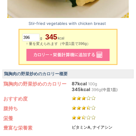
Stir-fried vegetables with chicken breast
345
g
kcal
↑ 量を変えられます（中皿1皿で396g）
鶏胸肉の野菜炒めのカロリー概要
鶏胸肉の野菜炒めのカロリー
87kcal
100g
345kcal
396g
(中皿1皿)
おすすめ度
腹持ち
栄養
豊富な栄養素
ビタミンA, ナイアシン