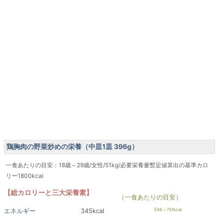
鶏胸肉の野菜炒めの栄養（中皿1皿 396g）
一食あたりの目安：18歳～29歳/女性/51kg/必要栄養量暫定値算出の基準カロ
リー1800kcal
【総カロリーと三大栄養素】
（一食あたりの目安）
エネルギー
345kcal