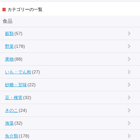
カテゴリーの一覧
食品
穀類
(57)
野菜
(178)
果物
(88)
いも・でん粉
(27)
砂糖・甘味
(22)
豆・種実
(32)
きのこ
(24)
海藻
(32)
魚介類
(178)