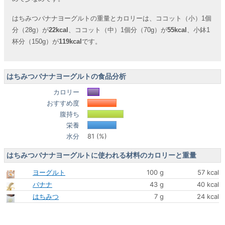
はちみつバナナヨーグルトの重量とカロリーは、ココット（小）1個
分（28g）が
22kcal
、ココット（中）1個分（70g）が
55kcal
、小鉢1
杯分（150g）が
119kcal
です。
はちみつバナナヨーグルトの食品分析
カロリー
おすすめ度
腹持ち
栄養
水分
81 (%)
はちみつバナナヨーグルトに使われる材料のカロリーと重量
ヨーグルト
100 g
57 kcal
バナナ
43 g
40 kcal
はちみつ
7 g
24 kcal