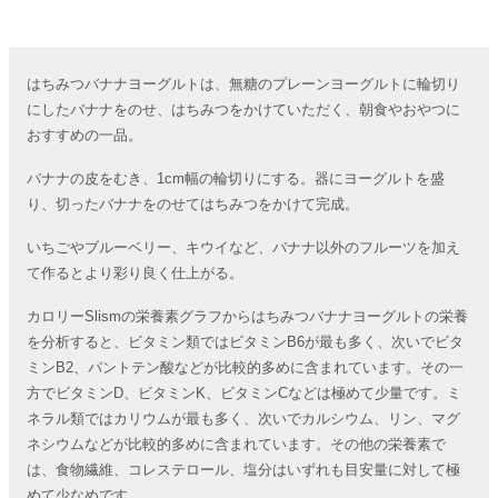
はちみつバナナヨーグルトは、無糖のプレーンヨーグルトに輪切り
にしたバナナをのせ、はちみつをかけていただく、朝食やおやつに
おすすめの一品。
バナナの皮をむき、1cm幅の輪切りにする。器にヨーグルトを盛
り、切ったバナナをのせてはちみつをかけて完成。
いちごやブルーベリー、キウイなど、バナナ以外のフルーツを加え
て作るとより彩り良く仕上がる。
カロリーSlismの栄養素グラフからはちみつバナナヨーグルトの栄養
を分析すると、ビタミン類ではビタミンB6が最も多く、次いでビタ
ミンB2、パントテン酸などが比較的多めに含まれています。その一
方でビタミンD、ビタミンK、ビタミンCなどは極めて少量です。ミ
ネラル類ではカリウムが最も多く、次いでカルシウム、リン、マグ
ネシウムなどが比較的多めに含まれています。その他の栄養素で
は、食物繊維、コレステロール、塩分はいずれも目安量に対して極
めて少なめです。