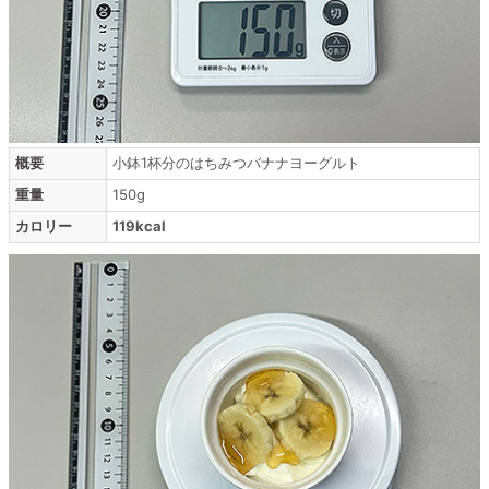
概要
小鉢1杯分のはちみつバナナヨーグルト
重量
150g
カロリー
119kcal