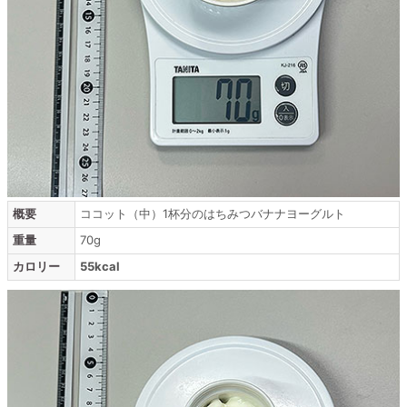
概要
ココット（中）1杯分のはちみつバナナヨーグルト
重量
70g
カロリー
55kcal