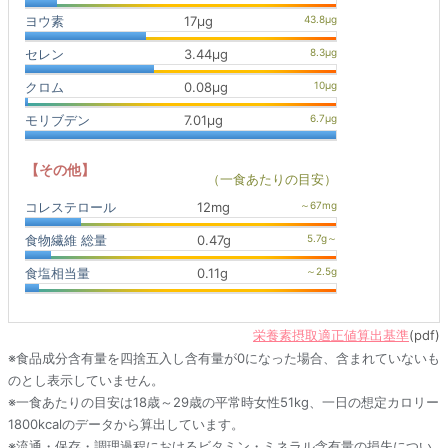
ヨウ素
17μg
セレン
3.44μg
クロム
0.08μg
モリブデン
7.01μg
【その他】
（一食あたりの目安）
コレステロール
12mg
食物繊維 総量
0.47g
食塩相当量
0.11g
栄養素摂取適正値算出基準
(pdf)
※食品成分含有量を四捨五入し含有量が0になった場合、含まれていないも
のとし表示していません。
※一食あたりの目安は18歳～29歳の平常時女性51kg、一日の想定カロリー
1800kcalのデータから算出しています。
※流通・保存・調理過程におけるビタミン・ミネラル含有量の損失につい