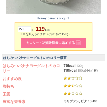
Honey banana yogurt
119
g
kcal
↑ 量を変えられます（小鉢1杯で150g）
はちみつバナナヨーグルトのカロリー概要
はちみつバナナヨーグルトのカロ
79kcal
100g
119kcal
リー
150g
(小鉢1杯)
おすすめ度
腹持ち
栄養
豊富な栄養素
モリブデン, ビタミンB6