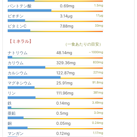
パントテン酸
0.69mg
ビオチン
3.14μg
ビタミンC
7.88mg
【ミネラル】
（一食あたりの目安）
ナトリウム
48.14mg
カリウム
329.36mg
カルシウム
122.87mg
マグネシウム
25.91mg
リン
111.96mg
鉄
0.14mg
亜鉛
0.5mg
銅
0.05mg
マンガン
0.12mg