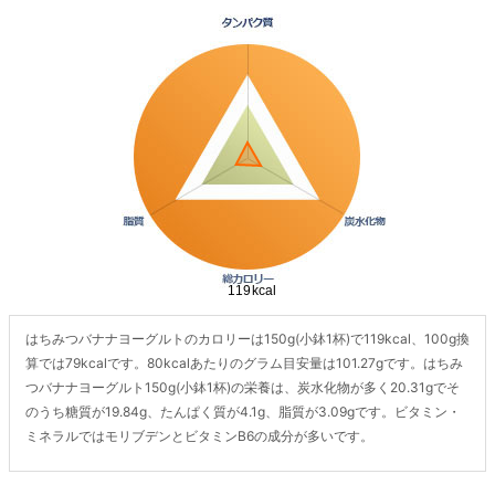
はちみつバナナヨーグルトのカロリーは150g(小鉢1杯)で119kcal、100g換
算では79kcalです。80kcalあたりのグラム目安量は101.27gです。はちみ
つバナナヨーグルト150g(小鉢1杯)の栄養は、炭水化物が多く20.31gでそ
のうち糖質が19.84g、たんぱく質が4.1g、脂質が3.09gです。ビタミン・
ミネラルではモリブデンとビタミンB6の成分が多いです。