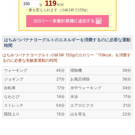
119
g
kcal
↑ 量を変えられます（小鉢1杯で150g）
はちみつバナナヨーグルトのエネルギーを消費するのに必要な運動
時間
はちみつバナナヨーグルト:小鉢1杯 150gのカロリー「119kcal」を消費す
るのに必要な有酸素運動の時間
ウォーキング
45分
掃除機
39分
ジョギング
27分
お風呂掃除
36分
自転車
17分
水中ウォーキング
34分
なわとび
14分
水泳
17分
ストレッチ
54分
エアロビクス
21分
階段上り
15分
山を登る
22分