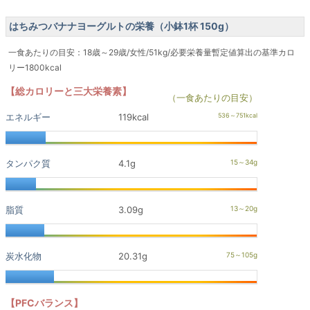
はちみつバナナヨーグルトの栄養（小鉢1杯 150g）
一食あたりの目安：18歳～29歳/女性/51kg/必要栄養量暫定値算出の基準カロ
リー1800kcal
【総カロリーと三大栄養素】
（一食あたりの目安）
エネルギー
119kcal
タンパク質
4.1g
脂質
3.09g
炭水化物
20.31g
【PFCバランス】