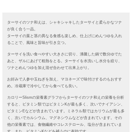
ターサイのツナ和えは、シャキシャキしたターサイと柔らかなツナ
が良く合う一品。
ターサイの葉と茎の異なる食感も楽しめ、仕上げにめんつゆを入れ
ることで、風味と旨味が引き立つ。
ターサイを洗い食べやすい大きさに切り、沸騰した鍋で数分ゆでた
あと、ザルにあげて粗熱をとる。ターサイを水洗いし水分を絞り、
ツナとめんつゆを加え混ぜ合わせて出来上がり。
お好みで人参や玉ねぎを加え、マヨネーズで味付けするのもおすす
め。冷蔵庫で冷やしてから食べても良い。
カロリーSlismの栄養素グラフからターサイのツナ和えの栄養を分析
すると、ビタミン類ではビタミンKが最も多く、次いでナイアシン、
ビタミンEなどが含まれています。ミネラル類ではカリウムが最も多
く、次いでカルシウム、マグネシウムなどが含まれています。その
他の栄養素では、食物繊維やコレステロール、塩分が含まれていま
す。また、ビタミンKなどを補うのに有効です。