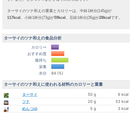
ターサイのツナ和えの重量とカロリーは、中鉢1杯分(145g)が
117kcal
、小鉢1杯分(73g)が
59kcal
、豆鉢1杯分(35g)が
28kcal
です。
ターサイのツナ和えの食品分析
カロリー
おすすめ度
腹持ち
栄養
水分
84 (%)
ターサイのツナ和えに使われる材料のカロリーと重量
ターサイ
50 g
6 kcal
ツナ
20 g
53 kcal
めんつゆ
5 g
3 kcal