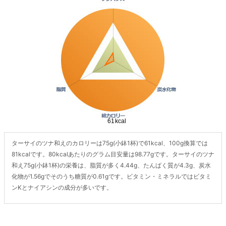
ターサイのツナ和えのカロリーは75g(小鉢1杯)で61kcal、100g換算では
81kcalです。80kcalあたりのグラム目安量は98.77gです。ターサイのツナ
和え75g(小鉢1杯)の栄養は、脂質が多く4.44g、たんぱく質が4.3g、炭水
化物が1.56gでそのうち糖質が0.61gです。ビタミン・ミネラルではビタミ
ンKとナイアシンの成分が多いです。