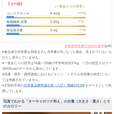
【その他】
（一食あたりの目安）
コレステロール
6.4mg
食物繊維 総量
0.95g
食塩相当量
0.4g
栄養素摂取適正値算出基準
(pdf)
※食品成分含有量を四捨五入し含有量が0になった場合、含まれていないも
のとし表示していません。
※一食あたりの目安は18歳～29歳の平常時女性51kg、一日の想定カロリー
1800kcalのデータから算出しています。
※流通・保存・調理過程におけるビタミン・ミネラル含有量の損失につい
ては考慮されていません。
※文部科学省の
日本食品標準成分表（八訂）増補2023年
をデータとして利
用しています。
写真でわかる「ターサイのツナ和え」の分量（大きさ・重さ）とそ
のカロリー