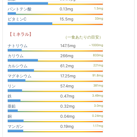
パントテン酸
0.13mg
ビタミンC
15.5mg
【ミネラル】
（一食あたりの目安）
ナトリウム
147.5mg
カリウム
266mg
カルシウム
61.2mg
マグネシウム
17.25mg
リン
57.4mg
鉄
0.47mg
亜鉛
0.32mg
銅
0.04mg
マンガン
0.19mg