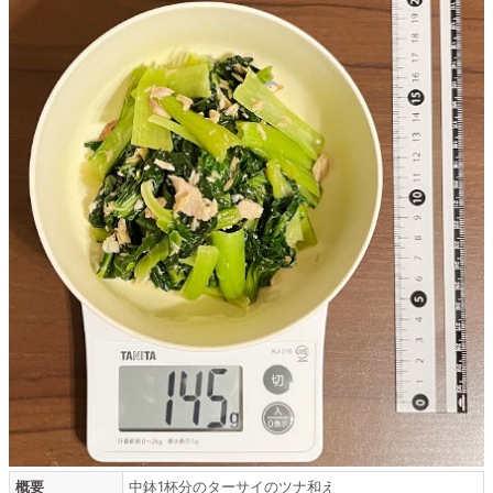
概要
中鉢1杯分のターサイのツナ和え