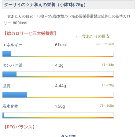
ターサイのツナ和えの栄養（小鉢1杯 75g）
一食あたりの目安：18歳～29歳/女性/51kg/必要栄養量暫定値算出の基準カロ
リー1800kcal
【総カロリーと三大栄養素】
（一食あたりの目安）
エネルギー
61kcal
タンパク質
4.3g
脂質
4.44g
炭水化物
1.56g
【PFCバランス】