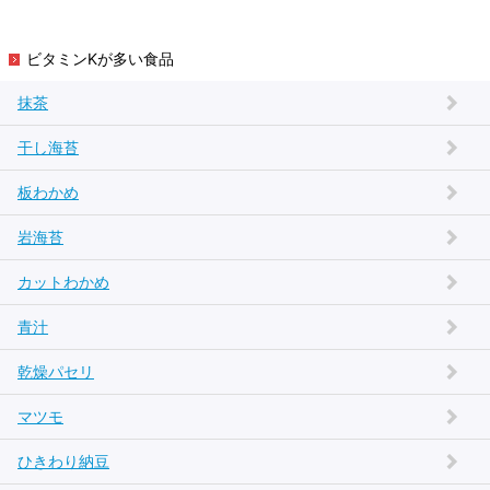
ビタミンKが多い食品
抹茶
干し海苔
板わかめ
岩海苔
カットわかめ
青汁
乾燥パセリ
マツモ
ひきわり納豆