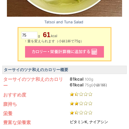
Tatsoi and Tuna Salad
61
g
kcal
↑ 量を変えられます（小鉢1杯で75g）
ターサイのツナ和えのカロリー概要
ターサイのツナ和えのカロリ
81kcal
100g
61kcal
ー
75g
(小鉢1杯)
おすすめ度
腹持ち
栄養
豊富な栄養素
ビタミンK, ナイアシン