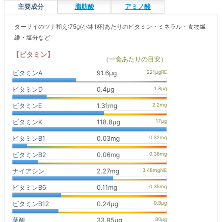
主要成分
脂肪酸
アミノ酸
ターサイのツナ和え:75g(小鉢1杯)あたりのビタミン・ミネラル・食物繊
維・塩分など
【ビタミン】
（一食あたりの目安）
ビタミンA
91.6μg
ビタミンD
0.4μg
ビタミンE
1.31mg
ビタミンK
118.8μg
ビタミンB1
0.03mg
ビタミンB2
0.06mg
ナイアシン
2.27mg
ビタミンB6
0.11mg
ビタミンB12
0.24μg
葉酸
33.95μg