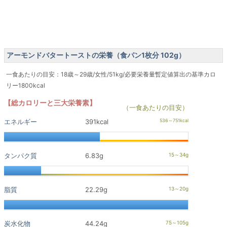
アーモンドバタートーストの栄養（食パン1枚分 102g）
一食あたりの目安：18歳～29歳/女性/51kg/必要栄養量暫定値算出の基準カロ
リー1800kcal
【総カロリーと三大栄養素】
（一食あたりの目安）
エネルギー
391kcal
タンパク質
6.83g
脂質
22.29g
炭水化物
44.24g