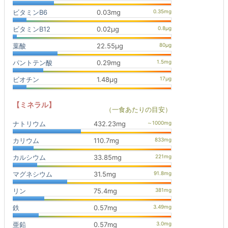
ビタミンB6
0.03mg
ビタミンB12
0.02μg
葉酸
22.55μg
パントテン酸
0.29mg
ビオチン
1.48μg
【ミネラル】
（一食あたりの目安）
ナトリウム
432.23mg
カリウム
110.7mg
カルシウム
33.85mg
マグネシウム
31.5mg
リン
75.4mg
鉄
0.57mg
亜鉛
0.57mg