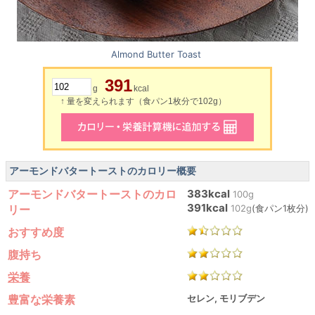
Almond Butter Toast
391
g
kcal
↑ 量を変えられます（食パン1枚分で102g）
アーモンドバタートーストのカロリー概要
アーモンドバタートーストのカロ
383kcal
100g
391kcal
リー
102g
(食パン1枚分)
おすすめ度
腹持ち
栄養
豊富な栄養素
セレン, モリブデン