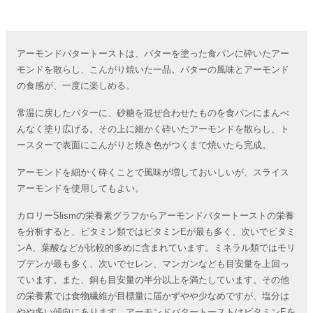
アーモンドバタートーストは、バターを塗った食パンに砕いたアー
モンドを散らし、こんがり焼いた一品。バターの風味とアーモンド
の食感が、一度に楽しめる。
常温に戻したバターに、砂糖を混ぜ合わせたものを食パンにまんべ
んなく塗り広げる。その上に細かく砕いたアーモンドを散らし、ト
ースターで表面にこんがりと焼き色がつくまで焼いたら完成。
アーモンドを細かく砕くことで風味が増しておいしいが、スライス
アーモンドを使用してもよい。
カロリーSlismの栄養素グラフからアーモンドバタートーストの栄養
を分析すると、ビタミン類ではビタミンEが最も多く、次いでビタミ
ンA、葉酸などが比較的多めに含まれています。ミネラル類ではモリ
ブデンが最も多く、次いでセレン、マンガンなども目安量を上回っ
ています。また、銅も目安量の半分以上を満たしています。その他
の栄養素では食物繊維が目標量に届かずやや少なめですが、塩分は
やや多い傾向にあります。アーモンドバタートーストはビタミンEを