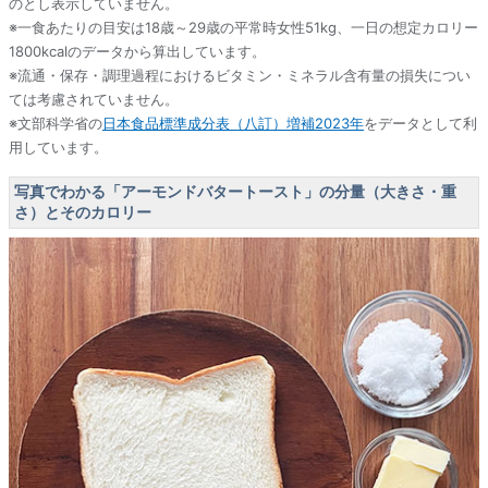
のとし表示していません。
※一食あたりの目安は18歳～29歳の平常時女性51kg、一日の想定カロリー
1800kcalのデータから算出しています。
※流通・保存・調理過程におけるビタミン・ミネラル含有量の損失につい
ては考慮されていません。
※文部科学省の
日本食品標準成分表（八訂）増補2023年
をデータとして利
用しています。
写真でわかる「アーモンドバタートースト」の分量（大きさ・重
さ）とそのカロリー