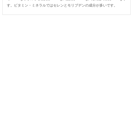
す。ビタミン・ミネラルではセレンとモリブデンの成分が多いです。