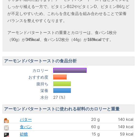
しっかり補える一方で、ビタミンB12やビタミンD、ビタミンB6など
が不足しやすいため、これらを含む食品を組み合わせることで栄養
バランスを整えやすくなります。
アーモンドバタートーストの重量とカロリーは、食パン1枚分
（90g）が
345kcal
、食パン1/2枚分（44g）が
169kcal
です。
アーモンドバタートーストの食品分析
カロリー
おすすめ度
腹持ち
栄養
水分
27 (%)
アーモンドバタートーストに使われる材料のカロリーと重量
バター
20 g
140 kcal
食パン
60 g
149 kcal
砂糖
15 g
59 kcal