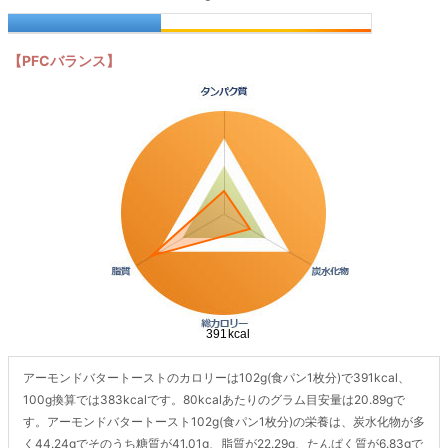
【PFCバランス】
アーモンドバタートーストのカロリーは102g(食パン1枚分)で391kcal、
100g換算では383kcalです。80kcalあたりのグラム目安量は20.89gで
す。アーモンドバタートースト102g(食パン1枚分)の栄養は、炭水化物が多
く44.24gでそのうち糖質が41.01g、脂質が22.29g、たんぱく質が6.83gで