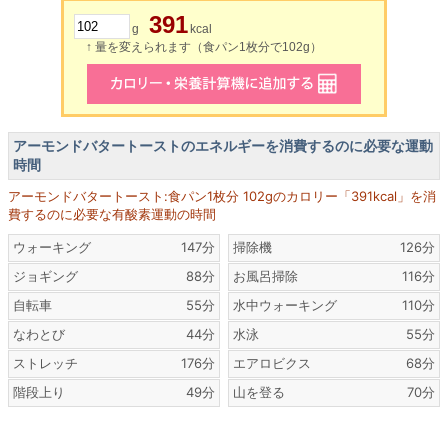
391
g
kcal
↑ 量を変えられます（食パン1枚分で102g）
アーモンドバタートーストのエネルギーを消費するのに必要な運動
時間
アーモンドバタートースト:食パン1枚分 102gのカロリー「391kcal」を消
費するのに必要な有酸素運動の時間
ウォーキング
147分
掃除機
126分
ジョギング
88分
お風呂掃除
116分
自転車
55分
水中ウォーキング
110分
なわとび
44分
水泳
55分
ストレッチ
176分
エアロビクス
68分
階段上り
49分
山を登る
70分