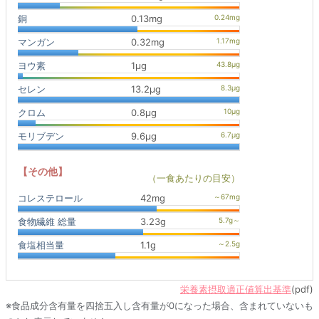
銅
0.13mg
マンガン
0.32mg
ヨウ素
1μg
セレン
13.2μg
クロム
0.8μg
モリブデン
9.6μg
【その他】
（一食あたりの目安）
コレステロール
42mg
食物繊維 総量
3.23g
食塩相当量
1.1g
栄養素摂取適正値算出基準
(pdf)
※食品成分含有量を四捨五入し含有量が0になった場合、含まれていないも