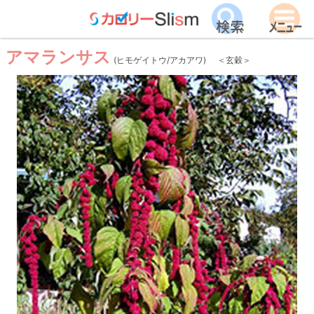
アマランサス
(ヒモゲイトウ/アカアワ)
＜玄穀＞