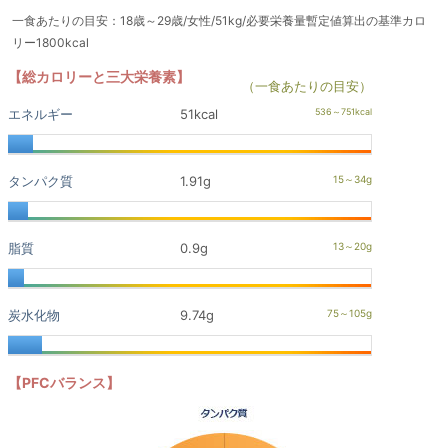
一食あたりの目安：18歳～29歳/女性/51kg/必要栄養量暫定値算出の基準カロ
リー1800kcal
【総カロリーと三大栄養素】
（一食あたりの目安）
エネルギー
51kcal
タンパク質
1.91g
脂質
0.9g
炭水化物
9.74g
【PFCバランス】