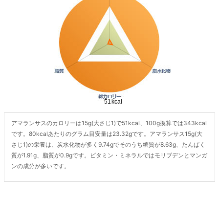
アマランサスのカロリーは15g(大さじ1)で51kcal、100g換算では343kcal
です。80kcalあたりのグラム目安量は23.32gです。アマランサス15g(大
さじ1)の栄養は、炭水化物が多く9.74gでそのうち糖質が8.63g、たんぱく
質が1.91g、脂質が0.9gです。ビタミン・ミネラルではモリブデンとマンガ
ンの成分が多いです。