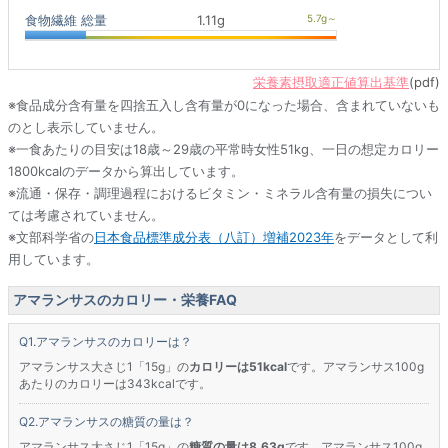
食物繊維 総量
1.11g
栄養素摂取適正値算出基準
(pdf)
※食品成分含有量を四捨五入し含有量が0になった場合、含まれていないも
のとし表示していません。
※一食あたりの目安は18歳～29歳の平常時女性51kg、一日の想定カロリー
1800kcalのデータから算出しています。
※流通・保存・調理過程におけるビタミン・ミネラル含有量の損失につい
ては考慮されていません。
※文部科学省の
日本食品標準成分表（八訂）増補2023年
をデータとして利
用しています。
アマランサスのカロリー・栄養FAQ
アマランサスのカロリーは？
アマランサス大さじ1「15g」の
カロリーは51kcal
です。アマランサス100g
あたりのカロリーは343kcalです。
アマランサスの糖質の量は？
アマランサス大さじ1「15g」の
糖質の量は8.63g
です。アマランサス100g