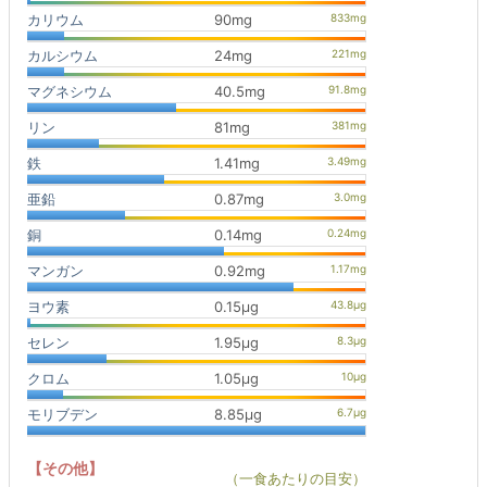
カリウム
90mg
カルシウム
24mg
マグネシウム
40.5mg
リン
81mg
鉄
1.41mg
亜鉛
0.87mg
銅
0.14mg
マンガン
0.92mg
ヨウ素
0.15μg
セレン
1.95μg
クロム
1.05μg
モリブデン
8.85μg
【その他】
（一食あたりの目安）