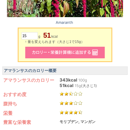
Amaranth
51
g
kcal
↑ 量を変えられます（大さじ1で15g）
アマランサスのカロリー概要
アマランサスのカロリー
343kcal
100g
51kcal
15g
(大さじ1)
おすすめ度
腹持ち
栄養
豊富な栄養素
モリブデン, マンガン