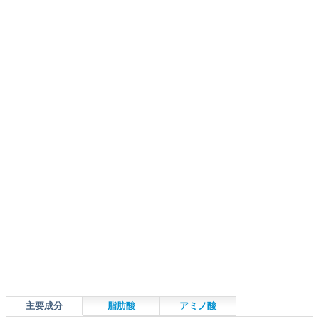
主要成分
脂肪酸
アミノ酸