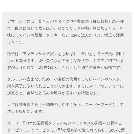
アマランサスは、見た目がキヌアに似た擬穀類（擬似穀類）の一種
で、白米に混ぜて炊くほか、ゆでてサラダや和え物に加えたり、粉
状にしてパンや麺類、クッキーなどに練り込んだりと、幅広く活用
できます。
種子は「アマランサス子実」とも呼ばれ、食用として一般的に利用
される部分です。淡い黄色などの小さな粒状で、キヌアに似ていま
すがより小粒で、調理後はぷちぷちとした独特の食感が特徴です。
グルテンを含まないため、小麦粉の代用として粉をパンやパスタ、
焼き菓子に取り入れることができます。さらにスープやシチューに
加えると、自然なとろみや風味が増すのも特徴です。
近年は栄養価の高さや調理のしやすさから、スーパーフードとして
注目を集めています。
カロリーSlismの栄養素グラフからアマランサスの栄養を分析する
と、ビタミンでは、ビタミンB6が最も多く含まれており、次いで葉