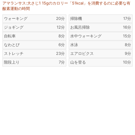
アマランサス:大さじ1 15gのカロリー「51kcal」を消費するのに必要な有
酸素運動の時間
ウォーキング
20分
掃除機
17分
ジョギング
12分
お風呂掃除
16分
自転車
8分
水中ウォーキング
15分
なわとび
6分
水泳
8分
ストレッチ
23分
エアロビクス
9分
階段上り
7分
山を登る
10分