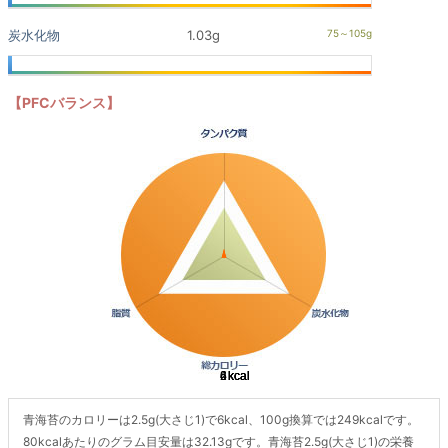
炭水化物
1.03g
【PFCバランス】
青海苔のカロリーは2.5g(大さじ1)で6kcal、100g換算では249kcalです。
80kcalあたりのグラム目安量は32.13gです。青海苔2.5g(大さじ1)の栄養