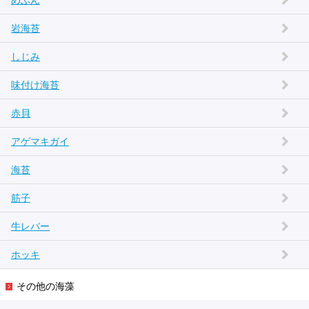
めふん
岩海苔
しじみ
味付け海苔
赤貝
アゲマキガイ
海苔
筋子
牛レバー
ホッキ
その他の海藻