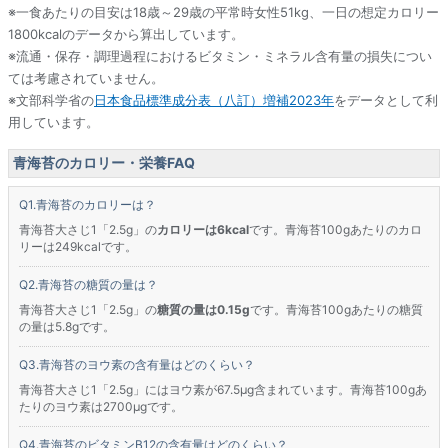
※一食あたりの目安は18歳～29歳の平常時女性51kg、一日の想定カロリー
1800kcalのデータから算出しています。
※流通・保存・調理過程におけるビタミン・ミネラル含有量の損失につい
ては考慮されていません。
※文部科学省の
日本食品標準成分表（八訂）増補2023年
をデータとして利
用しています。
青海苔のカロリー・栄養FAQ
青海苔のカロリーは？
青海苔大さじ1「2.5g」の
カロリーは6kcal
です。青海苔100gあたりのカロ
リーは249kcalです。
青海苔の糖質の量は？
青海苔大さじ1「2.5g」の
糖質の量は0.15g
です。青海苔100gあたりの糖質
の量は5.8gです。
青海苔のヨウ素の含有量はどのくらい？
青海苔大さじ1「2.5g」にはヨウ素が67.5μg含まれています。青海苔100gあ
たりのヨウ素は2700μgです。
青海苔のビタミンB12の含有量はどのくらい？