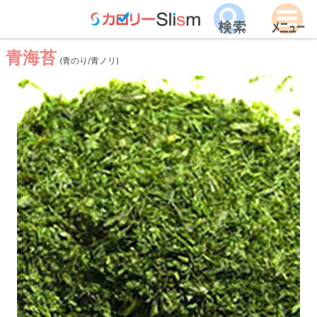
青海苔
(青のり/青ノリ)