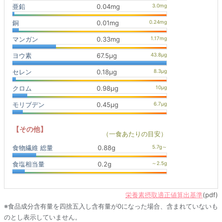
亜鉛
0.04mg
銅
0.01mg
マンガン
0.33mg
ヨウ素
67.5μg
セレン
0.18μg
クロム
0.98μg
モリブデン
0.45μg
【その他】
（一食あたりの目安）
食物繊維 総量
0.88g
食塩相当量
0.2g
栄養素摂取適正値算出基準
(pdf)
※食品成分含有量を四捨五入し含有量が0になった場合、含まれていないも
のとし表示していません。