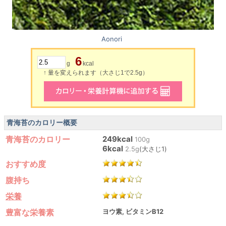
Aonori
6
g
kcal
↑ 量を変えられます（大さじ1で2.5g）
青海苔のカロリー概要
青海苔のカロリー
249kcal
100g
6kcal
2.5g
(大さじ1)
おすすめ度
腹持ち
栄養
豊富な栄養素
ヨウ素, ビタミンB12