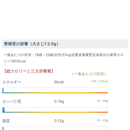
青海苔の栄養（大さじ1 2.5g）
一食あたりの目安：18歳～29歳/女性/51kg/必要栄養量暫定値算出の基準カロ
リー1800kcal
【総カロリーと三大栄養素】
（一食あたりの目安）
エネルギー
6kcal
タンパク質
0.74g
脂質
0.13g