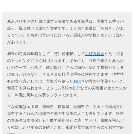
あおさ科あおのり属に属する海藻である青海苔は、少量でも香りが
高く、風味付けに優れた食材です。よく似た海藻に「あおさ」があ
りますが、あおさは青のりに比べると風味がやや控えめという違い
があります。
和食の定番調味料として、特に粉末状にして
お好み焼き
やたこ焼き
のトッピングに広く利用されます。ほかにも、豆腐の青のりあんか
けやスープ、パスタ、磯辺揚げ、さらに細かく刻んで麺類やサラダ
に振りかけるなど、さまざまな料理に手軽に使用できます。地方特
有の食べ方としては、青海苔を使った
おはぎ
や青のり羊羹といった
和菓子も見られます。ビタミンB12や鉄分などの栄養素が含まれてお
り、料理に風味と栄養をプラスできます。
主な産地は岡山県、徳島県、愛媛県、高知県で、中国・四国地方に
集中するこれらの地域で全国の生産量の大半を占めています。粉末
の青海苔は冷凍保存も可能で長期保存に適しており、風味が飛んだ
り乾燥したりするのを防ぐため、密閉容器で保管するのがおすすめ