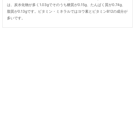
は、炭水化物が多く1.03gでそのうち糖質が0.15g、たんぱく質が0.74g、
脂質が0.13gです。ビタミン・ミネラルではヨウ素とビタミンB12の成分が
多いです。