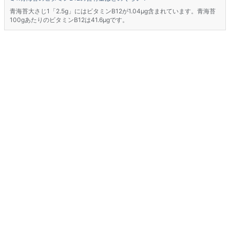
青海苔大さじ1「2.5g」にはビタミンB12が1.04μg含まれています。青海苔
100gあたりのビタミンB12は41.6μgです。