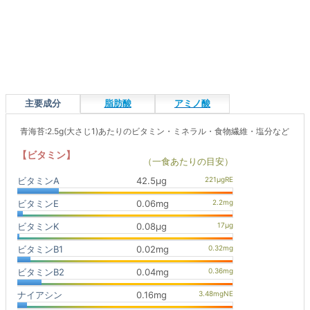
主要成分
脂肪酸
アミノ酸
青海苔:2.5g(大さじ1)あたりのビタミン・ミネラル・食物繊維・塩分など
【ビタミン】
（一食あたりの目安）
ビタミンA
42.5μg
ビタミンE
0.06mg
ビタミンK
0.08μg
ビタミンB1
0.02mg
ビタミンB2
0.04mg
ナイアシン
0.16mg