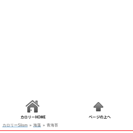
カロリーSlism
»
海藻
»
青海苔