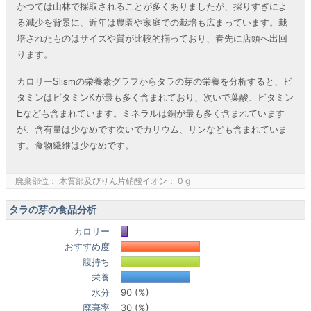
かつては山林で採取されることが多くありましたが、採りすぎによ
る減少を背景に、近年は農園や家庭での栽培も広まっています。栽
培されたものはサイズや質が比較的揃っており、春先に店頭へ出回
ります。
カロリーSlismの栄養素グラフからタラの芽の栄養を分析すると、ビ
タミンはビタミンKが最も多く含まれており、次いで葉酸、ビタミン
Eなども含まれています。ミネラルは銅が最も多く含まれています
が、含有量は少なめです次いでカリウム、リンなども含まれていま
す。食物繊維は少なめです。
廃棄部位： 木質部及びりん片硝酸イオン： 0 g
タラの芽の食品分析
カロリー
おすすめ度
腹持ち
栄養
水分
90 (%)
廃棄率
30 (%)