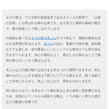
タラの芽は、ウコギ科の落葉低木であるタラノキの新芽で、「山菜
の王様」とも呼ばれる春の山菜です。ほろ苦さと独特の風味が魅力
で、春の味覚として親しまれています。
代表的な食べ方は
タラの芽の天ぷら
やゴマ和えで、素材の風味を活
かせる料理が好まれます。
天ぷら
のほか、素揚げや焼き物、炒め物
などでも楽しめ、塩や醤油といったシンプルな味付けでも持ち味を
引き立てられます。油との相性もよく、香ばしさが加わることで独
特の香りがいっそう際立ちます。
天ぷらなどの揚げ物では生のまま衣をつけて調理できますが、和え
物やおひたしにする場合は下茹でしてアクを抜きます。軽く塩茹で
して冷水にさらすと、色よく仕上がり、苦味もやわらぎます。
同じ枝から出ている芽をすべて摘み取ると木の成長に悪影響が出る
ため、自然のタラノキから採取する際は、一つの枝に一芽だけ残す
などの配慮が必要です。