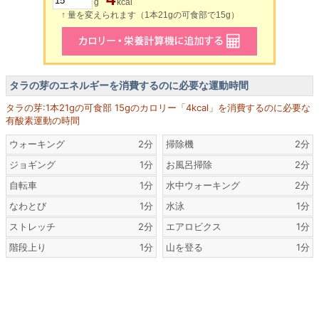
g
kcal
↑ 量を変えられます（1本21gの可食部で15g）
タラの芽のエネルギーを消費するのに必要な運動時間
タラの芽:1本21gの可食部 15gのカロリー「4kcal」を消費するのに必要な
有酸素運動の時間
ウォーキング
2分
掃除機
2分
ジョギング
1分
お風呂掃除
2分
自転車
1分
水中ウォーキング
2分
なわとび
1分
水泳
1分
ストレッチ
2分
エアロビクス
1分
階段上り
1分
山を登る
1分