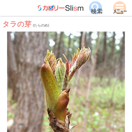
タラの芽
(たらのめ)