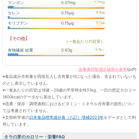
マンガン
0.07mg
セレン
0.15μg
モリブデン
0.15μg
【その他】
（一食あたりの目安）
食物繊維 総量
0.63g
栄養素摂取適正値算出基準
(pdf)
※食品成分含有量を四捨五入し含有量が0になった場合、含まれていないも
のとし表示していません。
※一食あたりの目安は18歳～29歳の平常時女性51kg、一日の想定カロリー
1800kcalのデータから算出しています。
※流通・保存・調理過程におけるビタミン・ミネラル含有量の損失につい
ては考慮されていません。
※文部科学省の
日本食品標準成分表（八訂）増補2023年
をデータとして利
用しています。
タラの芽のカロリー・栄養FAQ