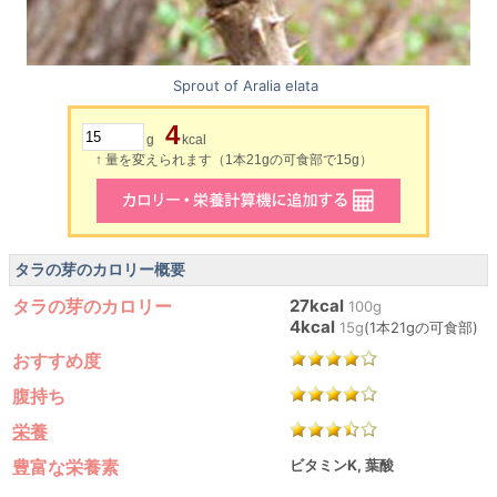
Sprout of Aralia elata
4
g
kcal
↑ 量を変えられます（1本21gの可食部で15g）
タラの芽のカロリー概要
タラの芽のカロリー
27kcal
100g
4kcal
15g
(1本21gの可食部)
おすすめ度
腹持ち
栄養
豊富な栄養素
ビタミンK, 葉酸