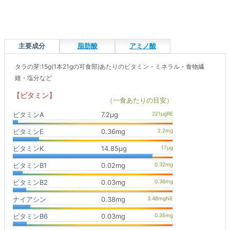
主要成分
脂肪酸
アミノ酸
タラの芽:15g(1本21gの可食部)あたりのビタミン・ミネラル・食物繊
維・塩分など
【ビタミン】
（一食あたりの目安）
ビタミンA
7.2μg
ビタミンE
0.36mg
ビタミンK
14.85μg
ビタミンB1
0.02mg
ビタミンB2
0.03mg
ナイアシン
0.38mg
ビタミンB6
0.03mg