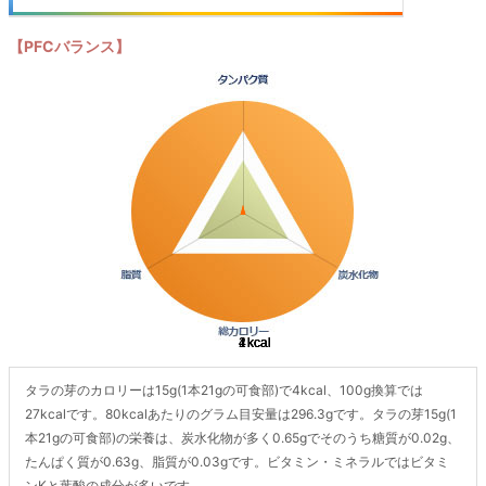
【PFCバランス】
タラの芽のカロリーは15g(1本21gの可食部)で4kcal、100g換算では
27kcalです。80kcalあたりのグラム目安量は296.3gです。タラの芽15g(1
本21gの可食部)の栄養は、炭水化物が多く0.65gでそのうち糖質が0.02g、
たんぱく質が0.63g、脂質が0.03gです。ビタミン・ミネラルではビタミ
ンKと葉酸の成分が多いです。