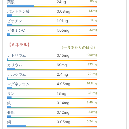
葉酸
24μg
パントテン酸
0.08mg
ビオチン
1.01μg
ビタミンC
1.05mg
【ミネラル】
（一食あたりの目安）
ナトリウム
0.15mg
カリウム
69mg
カルシウム
2.4mg
マグネシウム
4.95mg
リン
18mg
鉄
0.14mg
亜鉛
0.12mg
銅
0.05mg