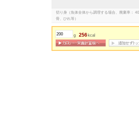
切り身（魚体全体から調理する場合、廃棄率： 40
骨、ひれ等）
256
g
kcal