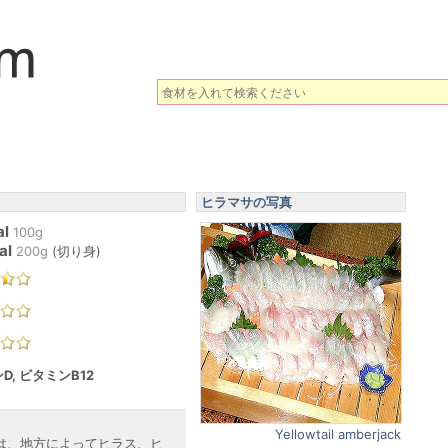
ヒラマサの写真
al
100g
al
200
g
(
切り身
)
D, ビタミンB12
Yellowtail amberjack
は、地方によってヒラス、ヒ