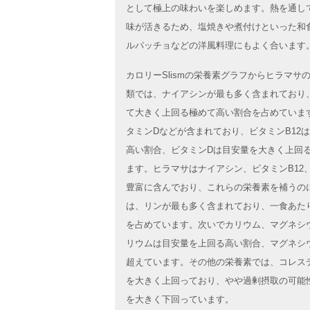
として極上の味わいを楽しめます。熱を通し
味が活きるため、塩焼きや煮付けといった和
ルパッチョなどの洋風料理にもよく合います
カロリーSlismの栄養素グラフからヒラマ
類では、ナイアシンが最も多く含まれており
て大きく上回る極めて高い割合を占めています
タミンDなどが含まれており、ビタミンB12
高い割合、ビタミンDは目安量を大きく上回
ます。ヒラマサはナイアシン、ビタミンB12
豊富に含んでおり、これらの栄養素を補うの
は、リンが最も多く含まれており、一食あた
を占めています。次いでカリウム、マグネシ
リウムは目安量を上回る高い割合、マグネシ
超えています。その他の栄養素では、コレス
を大きく上回っており、やや過剰摂取の可能
を大きく下回っています。