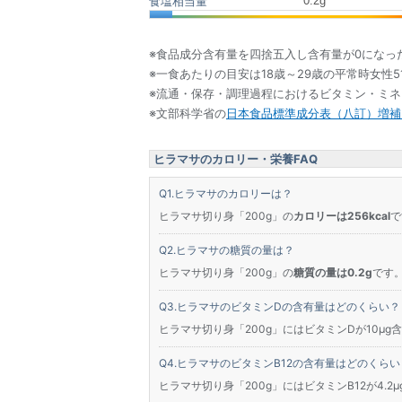
0.2
g
食塩相当量
※食品成分含有量を四捨五入し含有量が0になっ
※一食あたりの目安は18歳～29歳の平常時女性5
※流通・保存・調理過程におけるビタミン・ミ
※文部科学省の
日本食品標準成分表（八訂）増補2
ヒラマサのカロリー・栄養FAQ
ヒラマサのカロリーは？
ヒラマサ切り身「200g」の
カロリーは256kcal
で
ヒラマサの糖質の量は？
ヒラマサ切り身「200g」の
糖質の量は0.2g
です。
ヒラマサのビタミンDの含有量はどのくらい？
ヒラマサ切り身「200g」にはビタミンDが10μg
ヒラマサのビタミンB12の含有量はどのくらい
ヒラマサ切り身「200g」にはビタミンB12が4.2μ