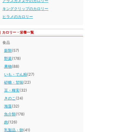
アラスカメヌケのカロリー
キングクリップのカロリー
ヒラメのカロリー
カロリー・栄養一覧
食品
穀類
(57)
野菜
(178)
果物
(88)
いも・でん粉
(27)
砂糖・甘味
(22)
豆・種実
(32)
きのこ
(24)
海藻
(32)
魚介類
(178)
肉
(126)
乳製品・卵
(41)