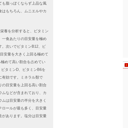
ても脂っぽくならず上品な風
食はもちろん、ムニエルやカ
。
サの栄養を分析すると、ビタミン
、一食あたりの目安量を極め
。次いでビタミンB12、ビ
は目安量を大きく上回る極めて
る極めて高い割合を占めてい
、ビタミンD、ビタミンB6を
に有効です。ミネラル類で
りの目安量を上回る高い割合
ウムなどが含まれており、カ
ウムは目安量の半分を大きく
テロールが最も多く、目安量
性があります。塩分は目安量