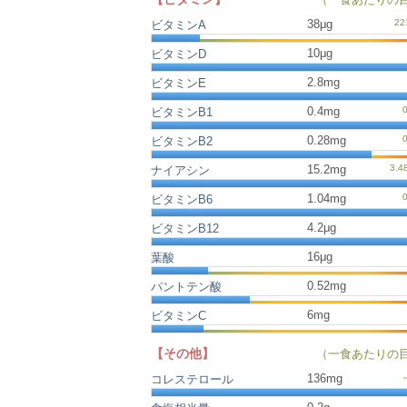
38μg
ビタミンA
10μg
ビタミンD
2.8mg
ビタミンE
0.4mg
ビタミンB1
0.28mg
ビタミンB2
15.2mg
ナイアシン
1.04mg
ビタミンB6
4.2μg
ビタミンB12
16μg
葉酸
0.52mg
パントテン酸
6mg
ビタミンC
【その他】
（一食あたりの
136
mg
コレステロール