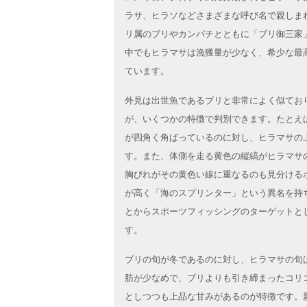
ラサ、ヒラソなどさまざまな呼び名で親しま
リ属のブリやカンパチとともに「ブリ御三家
中でもヒラマサは漁獲量が少なく、希少な最
ています。
外見は出世魚であるブリと非常によく似てお
が、いくつかの特徴で判別できます。たとえ
が四角く角ばっているのに対し、ヒラマサの
す。また、体側を走る黄色の縦縞がヒラマサ
胸びれがその黄色い線に重なるのも見分ける
が高く「海のスプリンター」という異名を持
とからスポーツフィッシングのターゲットと
す。
ブリの旬が冬であるのに対し、ヒラマサの旬
肪が少なめで、ブリよりも引き締まったコリ
としつつも上品な甘みがあるのが特徴です。