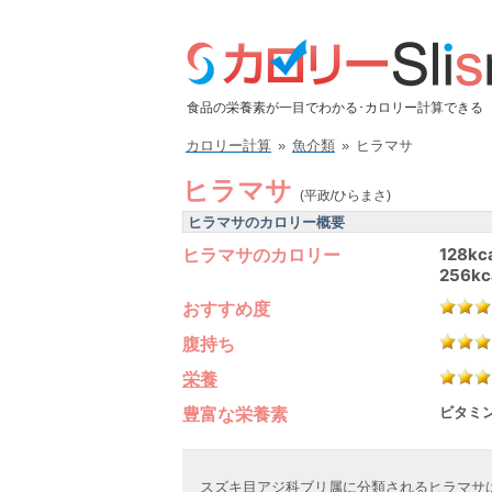
食品の栄養素が一目でわかる･カロリー計算できる
カロリー計算
»
魚介類
»
ヒラマサ
ヒラマサ
(平政/ひらまさ)
ヒラマサのカロリー概要
ヒラマサのカロリー
128kc
256kc
おすすめ度
腹持ち
栄養
豊富な栄養素
ビタミン
スズキ目アジ科ブリ属に分類されるヒラマサ