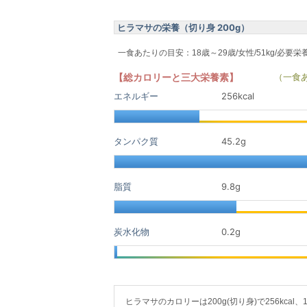
ヒラマサの栄養（切り身 200g）
一食あたりの目安：18歳～29歳/女性/51kg/必要栄
【総カロリーと三大栄養素】
（一食
エネルギー
256kcal
タンパク質
45.2
g
脂質
9.8
g
炭水化物
0.2
g
ヒラマサのカロリーは200g(切り身)で256kcal、