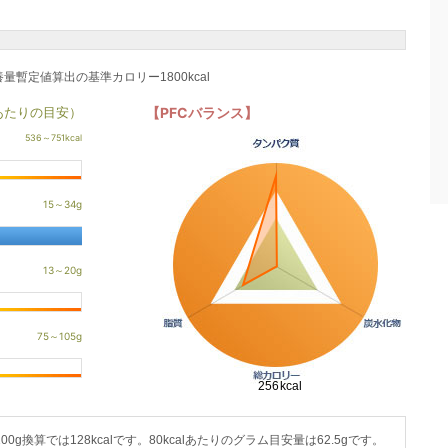
養量暫定値算出の基準カロリー1800kcal
あたりの目安）
【PFCバランス】
100g換算では128kcalです。80kcalあたりのグラム目安量は62.5gです。