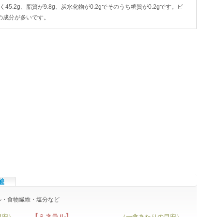
45.2g、脂質が9.8g、炭水化物が0.2gでそのうち糖質が0.2gです。ビ
の成分が多いです。
酸
ラル・食物繊維・塩分など
【ミネラル】
目安）
（一食あたりの目安）