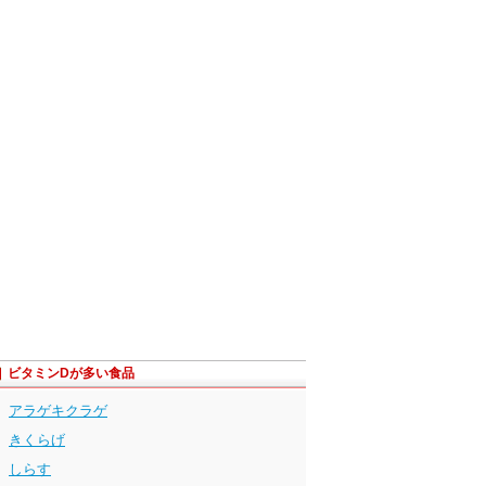
ビタミンDが多い食品
アラゲキクラゲ
きくらげ
しらす