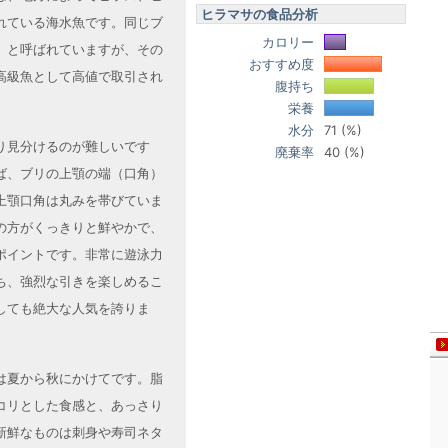
ヒラマサの食品分析
れている海水魚です。同じブ
カロリー
」と呼ばれていますが、その
おすすめ度
高級魚として高値で取引され
腹持ち
栄養
水分
71 (%)
り見分けるのが難しいです
廃棄率
40 (%)
ば、ブリの上顎の端（口角）
上顎口角は丸みを帯びていま
の方がくっきりと鮮やかで、
ポイントです。非常に遊泳力
ち、強烈な引きを楽しめるこ
しても絶大な人気を誇りま
は夏から秋にかけてです。脂
コリとした食感と、あっさり
新鮮なものは刺身や寿司ネタ