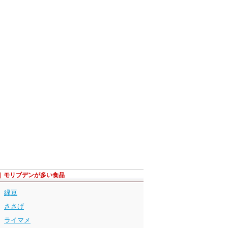
モリブデンが多い食品
緑豆
ささげ
ライマメ