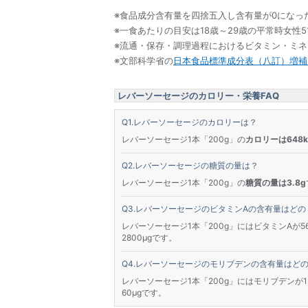
※食品成分含有量を四捨五入し含有量が0になっ
※一食あたりの目安は18歳～29歳の平常時女性5
※流通・保存・調理過程におけるビタミン・ミ
※文部科学省の
日本食品標準成分表（八訂）増補2
レバーソーセージのカロリー・栄養FAQ
レバーソーセージのカロリーは？
レバーソーセージ1本「200g」の
カロリーは648kc
レバーソーセージの糖質の量は？
レバーソーセージ1本「200g」の
糖質の量は3.8g
レバーソーセージのビタミンAの含有量はどの
レバーソーセージ1本「200g」にはビタミンAが5
2800μgです。
レバーソーセージのモリブデンの含有量はど
レバーソーセージ1本「200g」にはモリブデンが
60μgです。