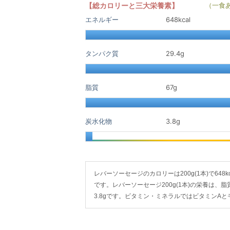
【総カロリーと三大栄養素】
（一食
エネルギー
648kcal
タンパク質
29.4
g
脂質
67
g
炭水化物
3.8
g
レバーソーセージのカロリーは200g(1本)で648kca
です。レバーソーセージ200g(1本)の栄養は、脂
3.8gです。ビタミン・ミネラルではビタミンA