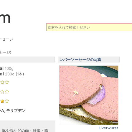
ーセージ
セージ)
レバーソーセージの写真
al
100g
al
200
g
(
1本
)
A, モリブデン
Liverwurst
、豚や鶏などの肉・肝臓・脂