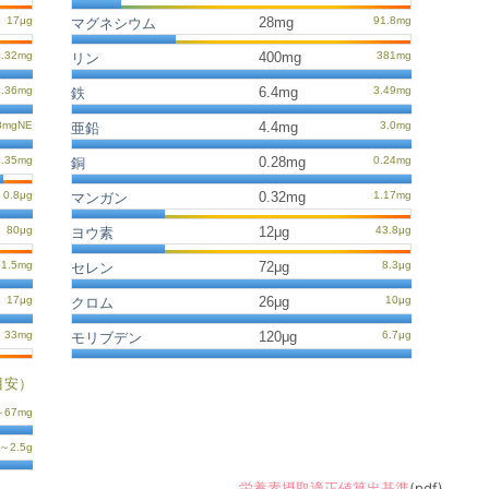
28mg
マグネシウム
400mg
リン
6.4mg
鉄
4.4mg
亜鉛
0.28mg
銅
0.32mg
マンガン
12μg
ヨウ素
72μg
セレン
26μg
クロム
120μg
モリブデン
目安）
栄養素摂取適正値算出基準
(pdf)