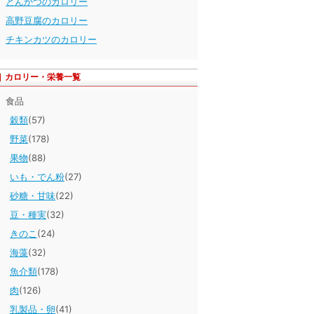
とんかつのカロリー
高野豆腐のカロリー
チキンカツのカロリー
カロリー・栄養一覧
食品
穀類
(57)
野菜
(178)
果物
(88)
いも・でん粉
(27)
砂糖・甘味
(22)
豆・種実
(32)
きのこ
(24)
海藻
(32)
魚介類
(178)
肉
(126)
乳製品・卵
(41)