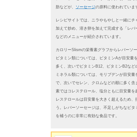
肪などが、
ソーセージ
の原料に使われていま
レシピサイトでは、ニラやもやしと一緒にチ
加えて炒め、溶き卵を加えて完成する「レバ
などのメニューが紹介されています。
カロリーSlismの栄養素グラフからレバー
ビタミン類については、ビタミンAが目安量
多く、次いでビタミンB12、ビタミンB2な
ミネラル類については、モリブデンが目安量
で、次いでセレン、クロムなどの順に多く含
素ではコレステロール、塩分ともに目安量を
レステロールは目安量を大きく超えるため、
う。レバーソーセージは、不足しがちなビタミ
を補うのに非常に有効な食品です。