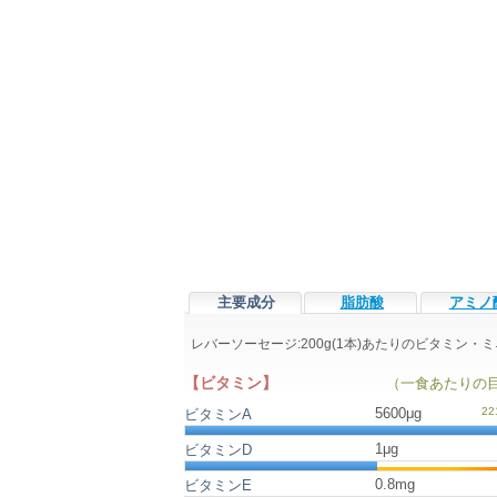
主要成分
脂肪酸
アミノ
レバーソーセージ:200g(1本)あたりのビタミン
【ビタミン】
（一食あたりの
5600μg
ビタミンA
1μg
ビタミンD
0.8mg
ビタミンE