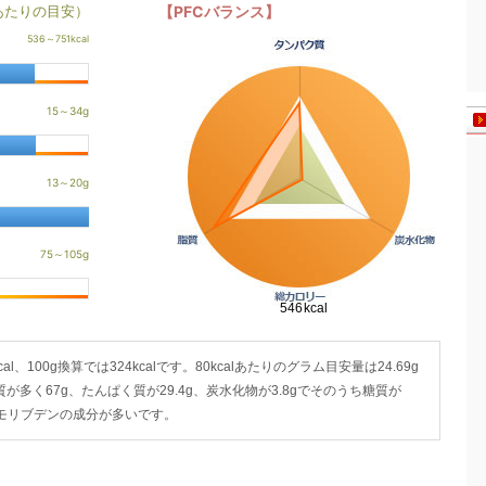
あたりの目安）
【PFCバランス】
l、100g換算では324kcalです。80kcalあたりのグラム目安量は24.69g
質が多く67g、たんぱく質が29.4g、炭水化物が3.8gでそのうち糖質が
とモリブデンの成分が多いです。