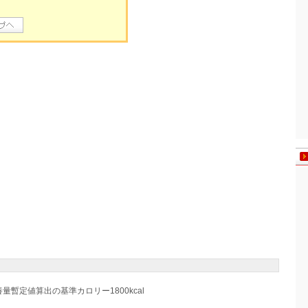
養量暫定値算出の基準カロリー1800kcal