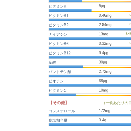
8μg
ビタミンK
0.46mg
ビタミンB1
2.84mg
ビタミンB2
13mg
ナイアシン
0.32mg
ビタミンB6
9.4μg
ビタミンB12
30μg
葉酸
2.72mg
パントテン酸
68μg
ビオチン
10mg
ビタミンC
【その他】
（一食あたりの
172
mg
コレステロール
3.4
g
食塩相当量