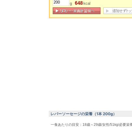
648
g
kcal
レバーソーセージの栄養（1本 200g）
一食あたりの目安：18歳～29歳/女性/51kg/必要栄