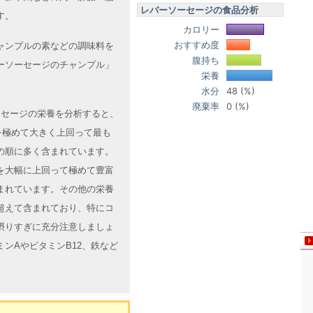
レバーソーセージの食品分析
す。
カロリー
おすすめ度
ャンプルの素などの調味料を
腹持ち
ーソーセージのチャンプル」
栄養
水分
48 (%)
廃棄率
0 (%)
ソーセージの栄養を分析すると、
を極めて大きく上回って最も
どの順に多く含まれています。
を大幅に上回って極めて豊富
まれています。その他の栄養
超えて含まれており、特にコ
摂りすぎに充分注意しましょ
ンAやビタミンB12、鉄など