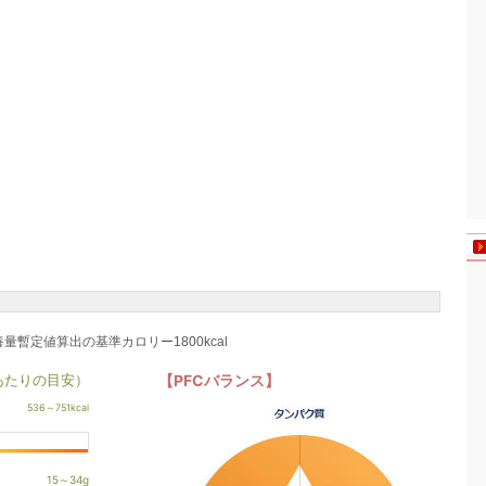
養量暫定値算出の基準カロリー1800kcal
あたりの目安）
【PFCバランス】