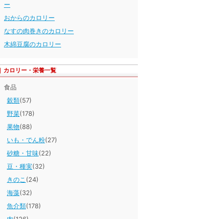
ー
おからのカロリー
なすの肉巻きのカロリー
木綿豆腐のカロリー
カロリー・栄養一覧
食品
穀類
(57)
野菜
(178)
果物
(88)
いも・でん粉
(27)
砂糖・甘味
(22)
豆・種実
(32)
きのこ
(24)
海藻
(32)
魚介類
(178)