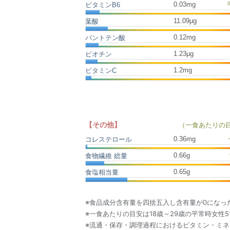
0.03mg
ビタミンB6
11.09μg
葉酸
0.12mg
パントテン酸
1.23μg
ビオチン
1.2mg
ビタミンC
【その他】
（一食あたりの
0.36
mg
コレステロール
0.66
g
食物繊維 総量
0.65
g
食塩相当量
※食品成分含有量を四捨五入し含有量が0になっ
※一食あたりの目安は18歳～29歳の平常時女性5
※流通・保存・調理過程におけるビタミン・ミ