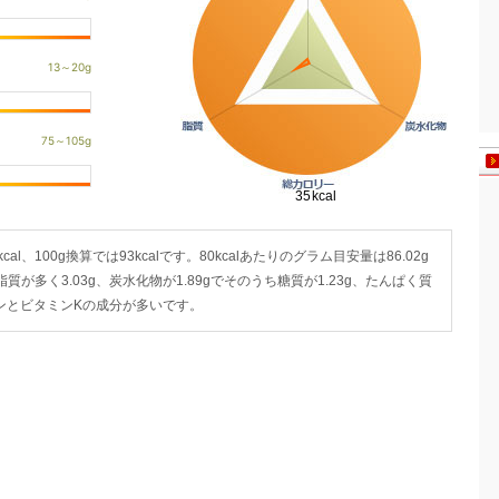
cal、100g換算では93kcalです。80kcalあたりのグラム目安量は86.02g
脂質が多く3.03g、炭水化物が1.89gでそのうち糖質が1.23g、たんぱく質
デンとビタミンKの成分が多いです。