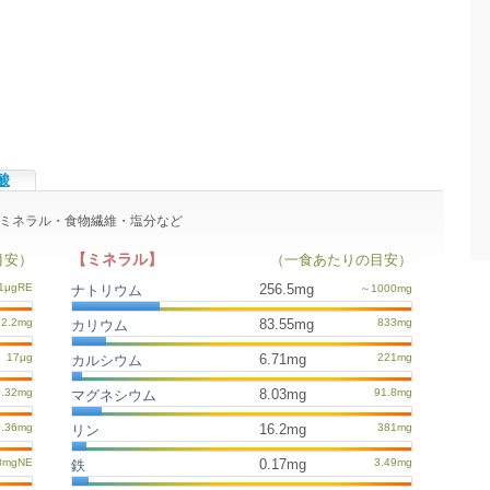
酸
ミン・ミネラル・食物繊維・塩分など
【ミネラル】
目安）
（一食あたりの目安）
256.5mg
ナトリウム
83.55mg
カリウム
6.71mg
カルシウム
8.03mg
マグネシウム
16.2mg
リン
0.17mg
鉄