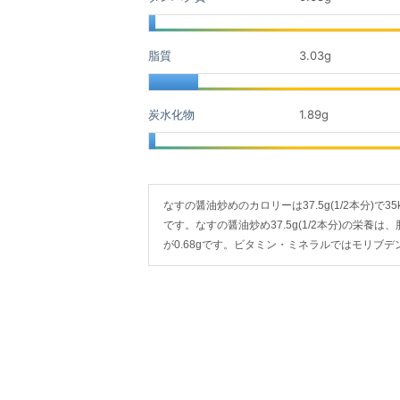
脂質
3.03
g
炭水化物
1.89
g
なすの醤油炒めのカロリーは37.5g(1/2本分)で35k
です。なすの醤油炒め37.5g(1/2本分)の栄養は、
が0.68gです。ビタミン・ミネラルではモリブ