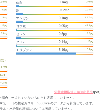
0.1mg
亜鉛
0.02mg
銅
0.1mg
マンガン
0.05μg
ヨウ素
0.5μg
セレン
0.14μg
クロム
5.16μg
モリブデン
目安）
栄養素摂取適正値算出基準
(pdf)
た場合、含まれていないものとし表示していません。
1kg、一日の想定カロリー1800kcalのデータから算出しています。
ネラル・水分量の増減については考慮していません。