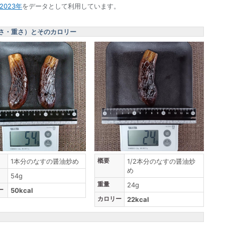
023年
をデータとして利用しています。
さ・重さ）とそのカロリー
概要
1本分のなすの醤油炒め
1/2本分のなすの醤油炒
め
54g
重量
24g
ー
50kcal
カロリー
22kcal