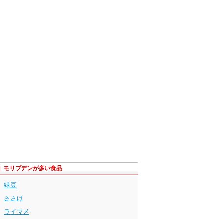
モリブデンが多い食品
緑豆
ささげ
ライマメ