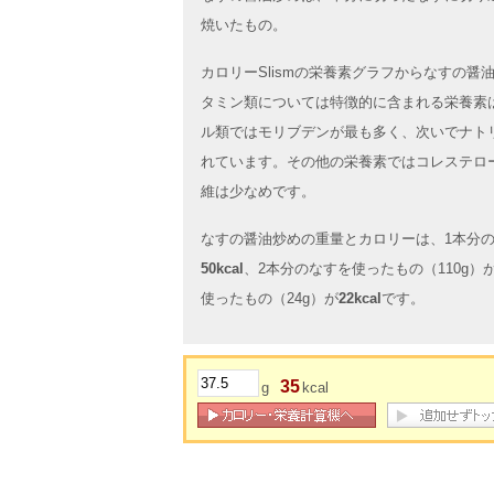
焼いたもの。
カロリーSlismの栄養素グラフからなすの
タミン類については特徴的に含まれる栄養素
ル類ではモリブデンが最も多く、次いでナト
れています。その他の栄養素ではコレステロ
維は少なめです。
なすの醤油炒めの重量とカロリーは、1本分の
50kcal
、2本分のなすを使ったもの（110g）
使ったもの（24g）が
22kcal
です。
35
g
kcal