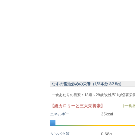
なすの醤油炒めの栄養（1/2本分 37.5g）
一食あたりの目安：18歳～29歳/女性/51kg/必要栄
【総カロリーと三大栄養素】
（一食
エネルギー
35kcal
タンパク質
0.68
g