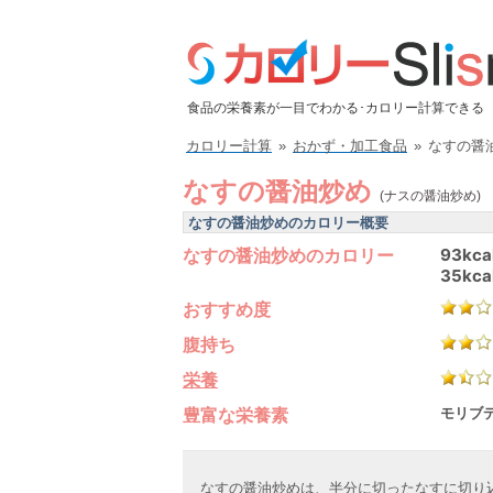
食品の栄養素が一目でわかる･カロリー計算できる
カロリー計算
»
おかず・加工食品
»
なすの醤
なすの醤油炒め
(ナスの醤油炒め)
なすの醤油炒めのカロリー概要
なすの醤油炒めのカロリー
93kca
35kca
おすすめ度
腹持ち
栄養
豊富な栄養素
モリブデ
なすの醤油炒めは、半分に切ったなすに切り