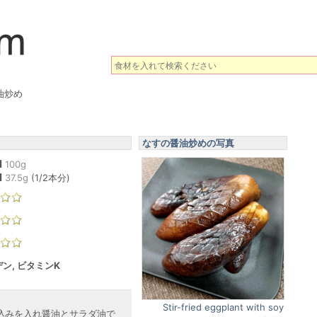
油炒め
なすの醤油炒めの写真
l
100g
l
37.5
g
(
1/2本分
)
ン, ビタミンK
Stir-fried eggplant with soy
込みを入れ醤油とサラダ油で