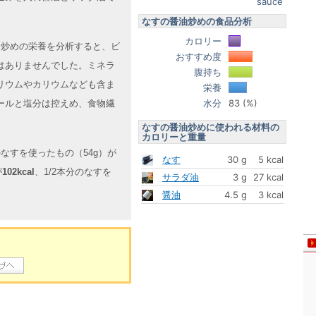
sauce
なすの醤油炒めの食品分析
カロリー
醤油炒めの栄養を分析すると、ビ
おすすめ度
はありませんでした。ミネラ
腹持ち
リウムやカリウムなども含ま
栄養
水分
83 (%)
ールと塩分は控えめ、食物繊
なすの醤油炒めに使われる材料の
カロリーと重量
なすを使ったもの（54g）が
なす
30 g
5 kcal
が
102kcal
、1/2本分のなすを
サラダ油
3 g
27 kcal
醤油
4.5 g
3 kcal