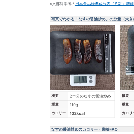
※文部科学省の
日本食品標準成分表（八訂）増補2
写真でわかる「なすの醤油炒め」の分量（大き
概要
概要
2本分のなすの醤油炒め
重量
重量
110g
カロリー
カロリ
102kcal
なすの醤油炒めのカロリー・栄養FAQ