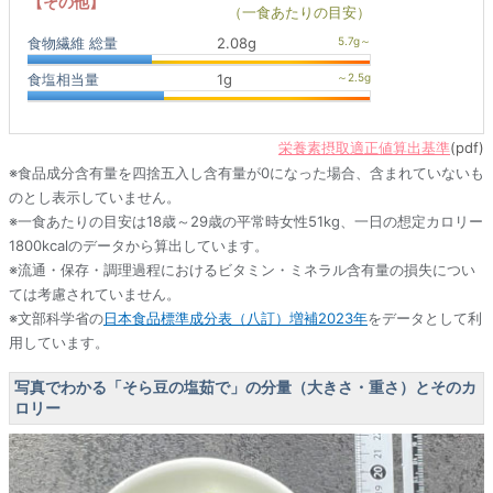
【その他】
（一食あたりの目安）
食物繊維 総量
2.08g
食塩相当量
1g
栄養素摂取適正値算出基準
(pdf)
※食品成分含有量を四捨五入し含有量が0になった場合、含まれていないも
のとし表示していません。
※一食あたりの目安は18歳～29歳の平常時女性51kg、一日の想定カロリー
1800kcalのデータから算出しています。
※流通・保存・調理過程におけるビタミン・ミネラル含有量の損失につい
ては考慮されていません。
※文部科学省の
日本食品標準成分表（八訂）増補2023年
をデータとして利
用しています。
写真でわかる「そら豆の塩茹で」の分量（大きさ・重さ）とそのカ
ロリー