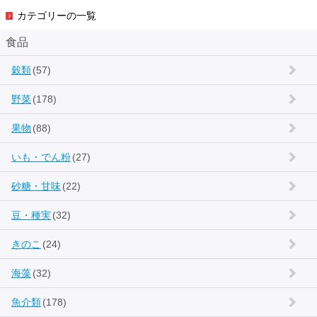
カテゴリーの一覧
食品
穀類
(57)
野菜
(178)
果物
(88)
いも・でん粉
(27)
砂糖・甘味
(22)
豆・種実
(32)
きのこ
(24)
海藻
(32)
魚介類
(178)