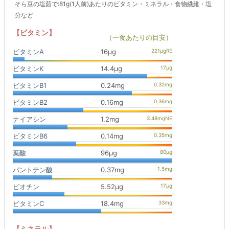
そら豆の塩茹で:81g(1人前)あたりのビタミン・ミネラル・食物繊維・塩
分など
【ビタミン】
（一食あたりの目安）
ビタミンA
16μg
ビタミンK
14.4μg
ビタミンB1
0.24mg
ビタミンB2
0.16mg
ナイアシン
1.2mg
ビタミンB6
0.14mg
葉酸
96μg
パントテン酸
0.37mg
ビオチン
5.52μg
ビタミンC
18.4mg
【ミネラル】