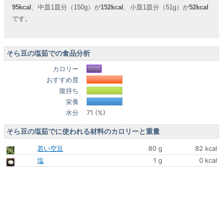
95kcal
、中皿1皿分（150g）が
152kcal
、小皿1皿分（51g）が
52kcal
です。
そら豆の塩茹での食品分析
カロリー
おすすめ度
腹持ち
栄養
水分
71 (%)
そら豆の塩茹でに使われる材料のカロリーと重量
若い空豆
80 g
82 kcal
塩
1 g
0 kcal