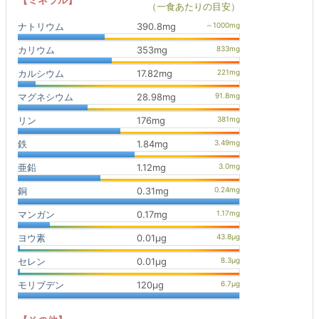
（一食あたりの目安）
ナトリウム
390.8mg
カリウム
353mg
カルシウム
17.82mg
マグネシウム
28.98mg
リン
176mg
鉄
1.84mg
亜鉛
1.12mg
銅
0.31mg
マンガン
0.17mg
ヨウ素
0.01μg
セレン
0.01μg
モリブデン
120μg