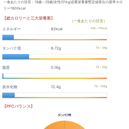
一食あたりの目安：18歳～29歳/女性/51kg/必要栄養量暫定値算出の基準カロ
リー1800kcal
【総カロリーと三大栄養素】
（一食あたりの目安）
エネルギー
82kcal
タンパク質
8.72g
脂質
0.16g
炭水化物
12.4g
【PFCバランス】