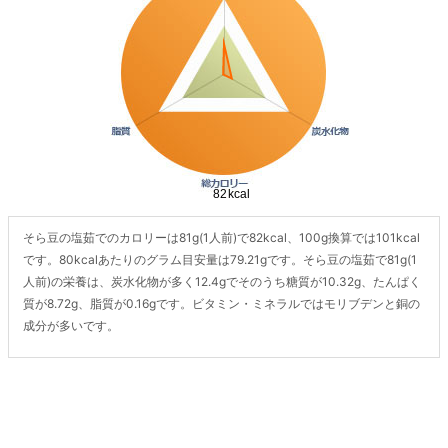
そら豆の塩茹でのカロリーは81g(1人前)で82kcal、100g換算では101kcal
です。80kcalあたりのグラム目安量は79.21gです。そら豆の塩茹で81g(1
人前)の栄養は、炭水化物が多く12.4gでそのうち糖質が10.32g、たんぱく
質が8.72g、脂質が0.16gです。ビタミン・ミネラルではモリブデンと銅の
成分が多いです。