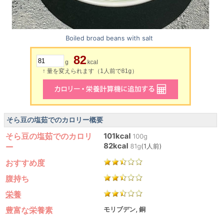
Boiled broad beans with salt
82
g
kcal
↑ 量を変えられます（1人前で81g）
そら豆の塩茹でのカロリー概要
そら豆の塩茹でのカロリ
101kcal
100g
82kcal
ー
81g
(1人前)
おすすめ度
腹持ち
栄養
豊富な栄養素
モリブデン, 銅