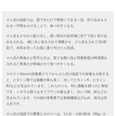
そら豆の塩茹では、茹でるだけで簡単にできる一品。切り込みを入
れる一手間をかけることで、食べやすくなる。
そら豆をさやから取り出し、黒い部分の反対側に包丁で浅く切り込
みを入れる。 鍋に水と塩を入れて沸騰させ、そら豆を入れて3分程
茹で、水気を切ってお皿に盛り付けたら完成。
そら豆の青臭さが苦手な方は、茹でる際に塩と同量程度の料理酒を
入れると青臭さが軽減されて食べやすくなる。
カロリーSlismの栄養素グラフからそら豆の塩茹での栄養を分析する
と、ビタミン類では葉酸が最も多く、次いでビタミンK、ビタミン
B1などが含まれています。これらのうち、特に葉酸を補うのに有効
です。ミネラル類ではモリブデンが最も多く、次いで銅、鉄などが
含まれています。その他の栄養素では食物繊維は少なめ、塩分は控
えめです。
そら豆の塩茹での重量とカロリーは、1人分・小鉢1杯分（94g）が