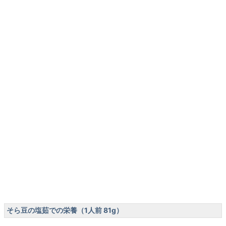
そら豆の塩茹での栄養（1人前 81g）