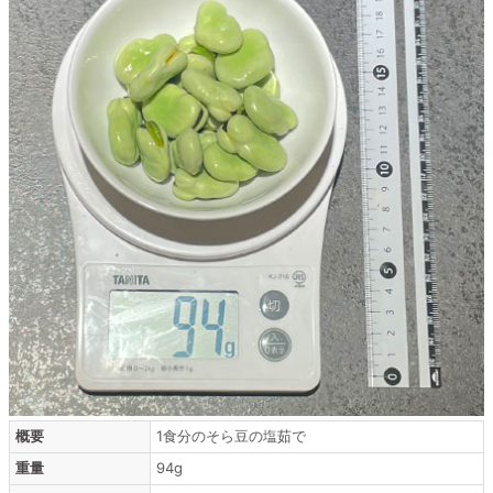
概要
1食分のそら豆の塩茹で
重量
94g