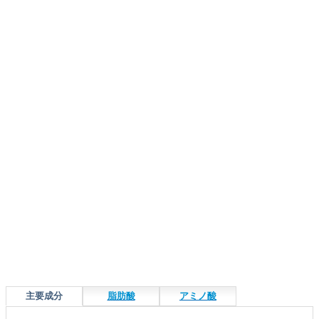
主要成分
脂肪酸
アミノ酸