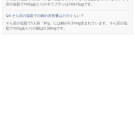
豆の塩茹で100gあたりのモリブデンは148.15μgです。
そら豆の塩茹での銅の含有量はどのくらい？
そら豆の塩茹で1人前「81g」には銅が0.31mg含まれています。そら豆の塩
茹で100gあたりの銅は0.38mgです。