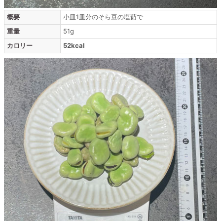
概要
小皿1皿分のそら豆の塩茹で
重量
51g
カロリー
52kcal