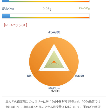
炭水化物
9.98g
【PFCバランス】
玉ねぎの南蛮漬けのカロリーは94.15g(小鉢1杯)で62kcal、100g換算では
66kcalです。80kcalあたりのグラム目安量は121.21gです。玉ねぎの南蛮