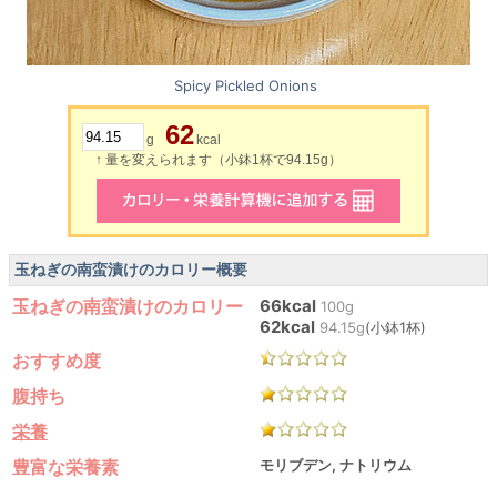
Spicy Pickled Onions
62
g
kcal
↑ 量を変えられます（小鉢1杯で94.15g）
玉ねぎの南蛮漬けのカロリー概要
玉ねぎの南蛮漬けのカロリー
66kcal
100g
62kcal
94.15g
(小鉢1杯)
おすすめ度
腹持ち
栄養
豊富な栄養素
モリブデン, ナトリウム