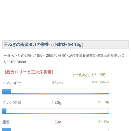
玉ねぎの南蛮漬けの栄養（小鉢1杯 94.15g）
一食あたりの目安：18歳～29歳/女性/51kg/必要栄養量暫定値算出の基準カロ
リー1800kcal
【総カロリーと三大栄養素】
（一食あたりの目安）
エネルギー
62kcal
タンパク質
1.33g
脂質
1.59g