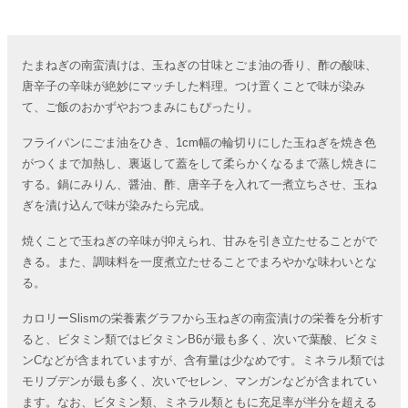
たまねぎの南蛮漬けは、玉ねぎの甘味とごま油の香り、酢の酸味、
唐辛子の辛味が絶妙にマッチした料理。つけ置くことで味が染み
て、ご飯のおかずやおつまみにもぴったり。
フライパンにごま油をひき、1cm幅の輪切りにした玉ねぎを焼き色
がつくまで加熱し、裏返して蓋をして柔らかくなるまで蒸し焼きに
する。鍋にみりん、醤油、酢、唐辛子を入れて一煮立ちさせ、玉ね
ぎを漬け込んで味が染みたら完成。
焼くことで玉ねぎの辛味が抑えられ、甘みを引き立たせることがで
きる。また、調味料を一度煮立たせることでまろやかな味わいとな
る。
カロリーSlismの栄養素グラフから玉ねぎの南蛮漬けの栄養を分析す
ると、ビタミン類ではビタミンB6が最も多く、次いで葉酸、ビタミ
ンCなどが含まれていますが、含有量は少なめです。ミネラル類では
モリブデンが最も多く、次いでセレン、マンガンなどが含まれてい
ます。なお、ビタミン類、ミネラル類ともに充足率が半分を超える