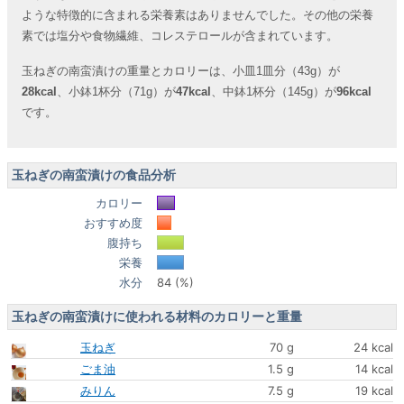
ような特徴的に含まれる栄養素はありませんでした。その他の栄養
素では塩分や食物繊維、コレステロールが含まれています。
玉ねぎの南蛮漬けの重量とカロリーは、小皿1皿分（43g）が
28kcal
、小鉢1杯分（71g）が
47kcal
、中鉢1杯分（145g）が
96kcal
です。
玉ねぎの南蛮漬けの食品分析
カロリー
おすすめ度
腹持ち
栄養
水分
84 (%)
玉ねぎの南蛮漬けに使われる材料のカロリーと重量
玉ねぎ
70 g
24 kcal
ごま油
1.5 g
14 kcal
みりん
7.5 g
19 kcal