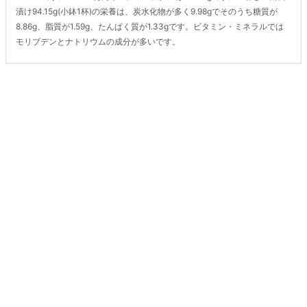
漬け94.15g(小鉢1杯)の栄養は、炭水化物が多く9.98gでそのうち糖質が
8.86g、脂質が1.59g、たんぱく質が1.33gです。ビタミン・ミネラルでは
モリブデンとナトリウムの成分が多いです。