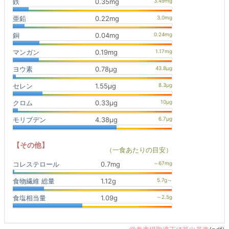
鉄
0.35mg
亜鉛
0.22mg
銅
0.04mg
マンガン
0.19mg
ヨウ素
0.78μg
セレン
1.55μg
クロム
0.33μg
モリブデン
4.38μg
【その他】
（一食あたりの目安）
コレステロール
0.7mg
食物繊維 総量
1.12g
食塩相当量
1.09g