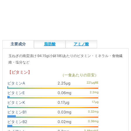
主要成分
脂肪酸
アミノ酸
玉ねぎの南蛮漬け:94.15g(小鉢1杯)あたりのビタミン・ミネラル・食物繊
維・塩分など
【ビタミン】
（一食あたりの目安）
ビタミンA
2.25μg
ビタミンE
0.06mg
ビタミンK
0.17μg
ビタミンB1
0.03mg
ビタミンB2
0.02mg