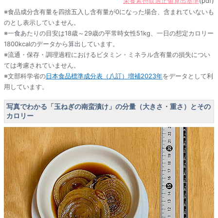
栄養素摂取適正値算出基準
(pdf)
※食品成分含有量を四捨五入し含有量が0になった場合、含まれていないも
のとし表示していません。
※一食あたりの目安は18歳～29歳の平常時女性51kg、一日の想定カロリー
1800kcalのデータから算出しています。
※流通・保存・調理過程におけるビタミン・ミネラル含有量の損失につい
ては考慮されていません。
※文部科学省の
日本食品標準成分表（八訂）増補2023年
をデータとして利
用しています。
写真でわかる「玉ねぎの南蛮漬け」の分量（大きさ・重さ）とその
カロリー