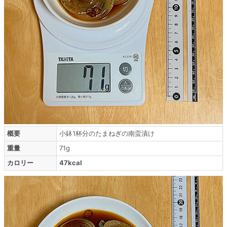
概要
小鉢1杯分のたまねぎの南蛮漬け
重量
71g
カロリー
47kcal