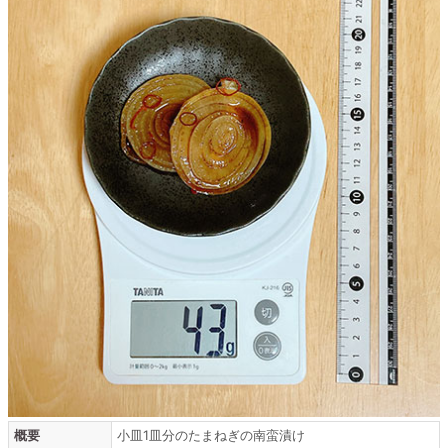
概要
小皿1皿分のたまねぎの南蛮漬け