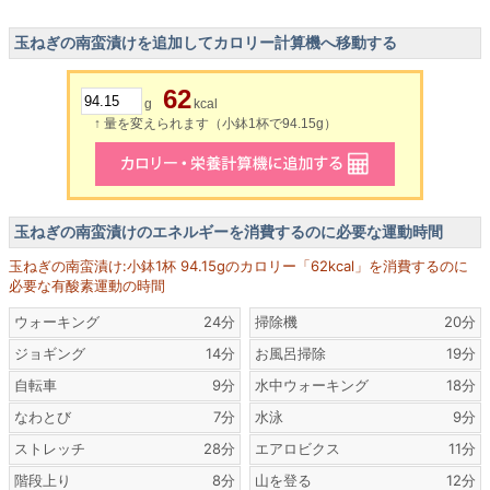
玉ねぎの南蛮漬けを追加してカロリー計算機へ移動する
62
g
kcal
↑ 量を変えられます（小鉢1杯で94.15g）
玉ねぎの南蛮漬けのエネルギーを消費するのに必要な運動時間
玉ねぎの南蛮漬け:小鉢1杯 94.15gのカロリー「62kcal」を消費するのに
必要な有酸素運動の時間
ウォーキング
24分
掃除機
20分
ジョギング
14分
お風呂掃除
19分
自転車
9分
水中ウォーキング
18分
なわとび
7分
水泳
9分
ストレッチ
28分
エアロビクス
11分
階段上り
8分
山を登る
12分