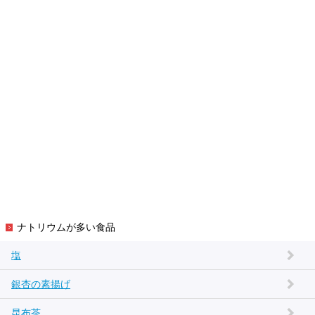
ナトリウムが多い食品
塩
銀杏の素揚げ
昆布茶