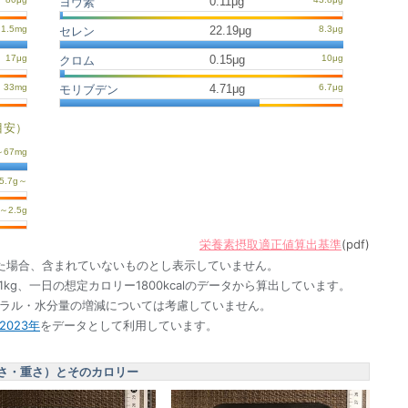
0.11μg
ヨウ素
22.19μg
セレン
0.15μg
クロム
4.71μg
モリブデン
目安）
栄養素摂取適正値算出基準
(pdf)
た場合、含まれていないものとし表示していません。
1kg、一日の想定カロリー1800kcalのデータから算出しています。
ネラル・水分量の増減については考慮していません。
023年
をデータとして利用しています。
さ・重さ）とそのカロリー