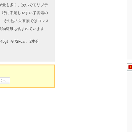
が最も多く、次いでモリブデ
、特に不足しやすい栄養素の
す。その他の栄養素ではコレス
食物繊維も含まれています。
5g）が
72kcal
、2本分