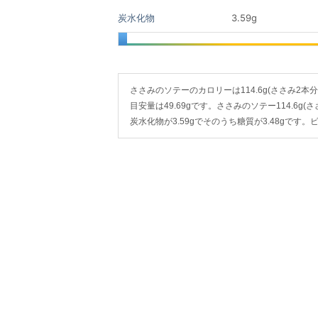
炭水化物
3.59
g
ささみのソテーのカロリーは114.6g(ささみ2本分・1
目安量は49.69gです。ささみのソテー114.6g(
炭水化物が3.59gでそのうち糖質が3.48gで