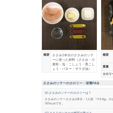
概要
概要
ささみ2本分のささみのソテ
ーに使った材料（ささみ・小
麦粉・塩・こしょう・黒こし
重量
ょう・バター・サラダ油）
カロリ
ささみのソテーのカロリー・栄養FAQ
ささみのソテーのカロリーは？
ささみのソテーささみ2本分・1人前「114.6g」の
161kcalです。
ささみのソテーの糖質の量は？