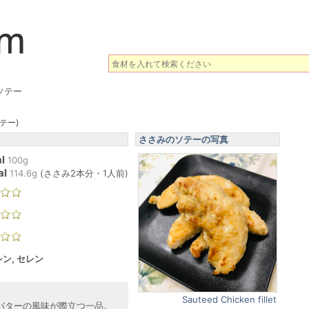
ソテー
テー)
ささみのソテーの写真
l
100g
al
114.6
g
(
ささみ2本分・1人前
)
ン, セレン
Sauteed Chicken fillet
バターの風味が際立つ一品。