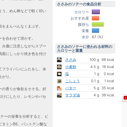
ささみのソテーの食品分析
よう、めん棒などで軽く叩い
カロリー
おすすめ度
腹持ち
粉をまんべんなくまぶす。
栄養
水分
67 (%)
ーを合わせて溶かす。
。火傷に注意しながらスプー
ささみのソテーに使われる材料の
カロリーと重量
両面にしっかり焼き色を付け
ささみ
100 g
98 kcal
小麦粉
4.5 g
16 kcal
てフライパンにふたをし、余
塩
1 g
0 kcal
上がり。
こしょう
0.1 g
1 kcal
バター
5 g
35 kcal
ーの香りが食欲をそそる。好
サラダ油
4 g
36 kcal
づけにしたり、レモンやパセ
のソテーの栄養を分析すると、ビ
ビタミンB6、パントテン酸な