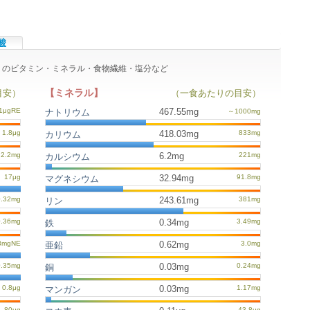
酸
あたりのビタミン・ミネラル・食物繊維・塩分など
【ミネラル】
目安）
（一食あたりの目安）
467.55mg
ナトリウム
418.03mg
カリウム
6.2mg
カルシウム
32.94mg
マグネシウム
243.61mg
リン
0.34mg
鉄
0.62mg
亜鉛
0.03mg
銅
0.03mg
マンガン