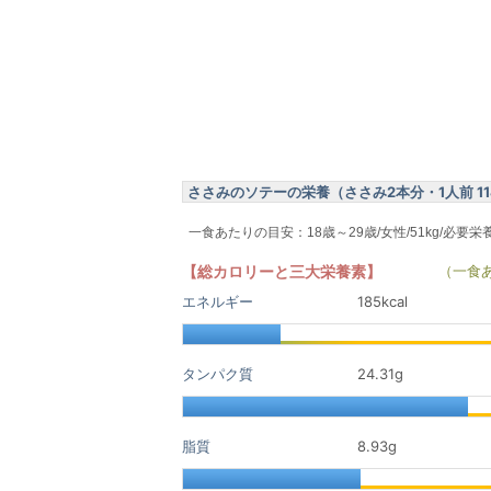
ささみのソテーの栄養（ささみ2本分・1人前 114
一食あたりの目安：18歳～29歳/女性/51kg/必要栄
【総カロリーと三大栄養素】
（一食
エネルギー
185kcal
タンパク質
24.31
g
脂質
8.93
g