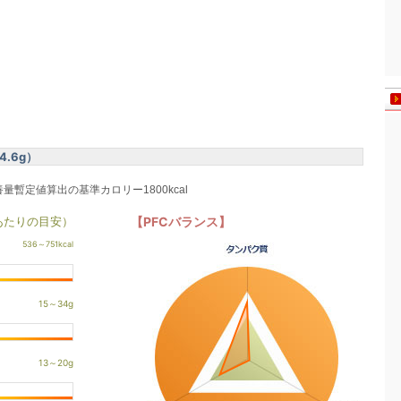
.6g）
養量暫定値算出の基準カロリー1800kcal
あたりの目安）
【PFCバランス】