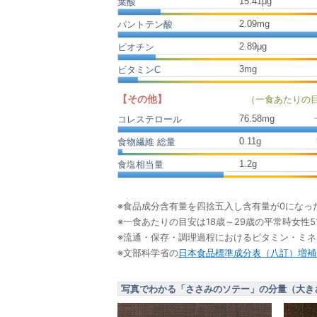
15.41μg
葉酸
2.09mg
パントテン酸
2.89μg
ビオチン
3mg
ビタミンC
【その他】
（一食あたりの
76.58
mg
コレステロール
0.11
g
食物繊維 総量
1.2
g
食塩相当量
※食品成分含有量を四捨五入し含有量が0になっ
※一食あたりの目安は18歳～29歳の平常時女性5
※流通・保存・調理過程におけるビタミン・ミ
※文部科学省の
日本食品標準成分表（八訂）増補2
写真でわかる「ささみのソテー」の分量（大き