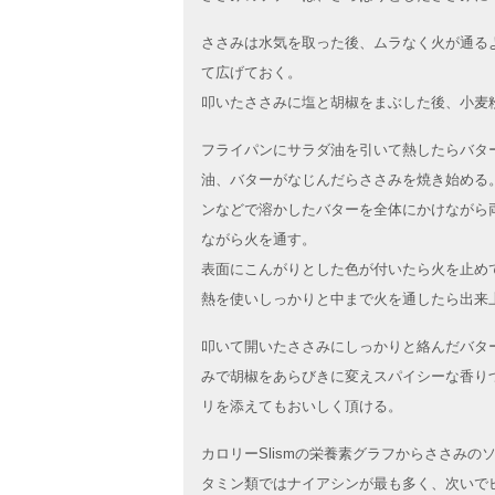
ささみは水気を取った後、ムラなく火が通る
て広げておく。
叩いたささみに塩と胡椒をまぶした後、小麦
フライパンにサラダ油を引いて熱したらバタ
油、バターがなじんだらささみを焼き始める
ンなどで溶かしたバターを全体にかけながら
ながら火を通す。
表面にこんがりとした色が付いたら火を止め
熱を使いしっかりと中まで火を通したら出来
叩いて開いたささみにしっかりと絡んだバタ
みで胡椒をあらびきに変えスパイシーな香り
リを添えてもおいしく頂ける。
カロリーSlismの栄養素グラフからささみ
タミン類ではナイアシンが最も多く、次いで