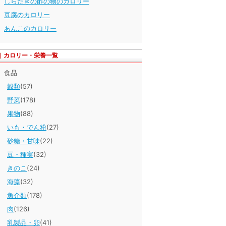
しらたきの酢の物のカロリー
豆腐のカロリー
あんこのカロリー
カロリー・栄養一覧
食品
穀類
(57)
野菜
(178)
果物
(88)
いも・でん粉
(27)
砂糖・甘味
(22)
豆・種実
(32)
きのこ
(24)
海藻
(32)
魚介類
(178)
肉
(126)
乳製品・卵
(41)