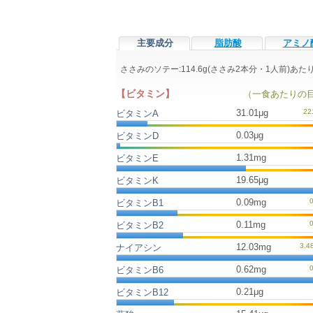
主要成分
脂肪酸
アミノ
ささみのソテー:114.6g(ささみ2本分・1人前)
【ビタミン】
（一食あたりの
31.01μg
ビタミンA
0.03μg
ビタミンD
1.31mg
ビタミンE
19.65μg
ビタミンK
0.09mg
ビタミンB1
0.11mg
ビタミンB2
12.03mg
ナイアシン
0.62mg
ビタミンB6
0.21μg
ビタミンB12