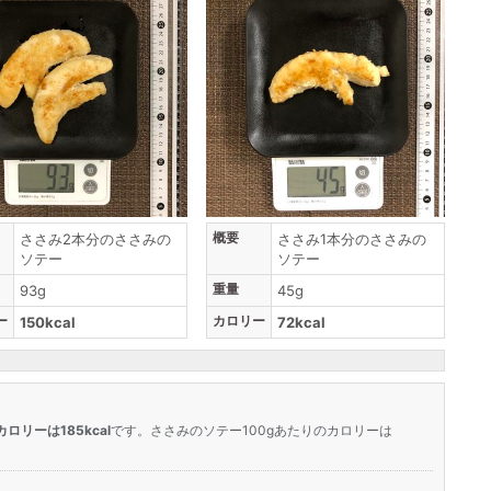
概要
ささみ2本分のささみの
ささみ1本分のささみの
ソテー
ソテー
重量
93g
45g
ー
カロリー
150kcal
72kcal
カロリーは185kcal
です。ささみのソテー100gあたりのカロリーは