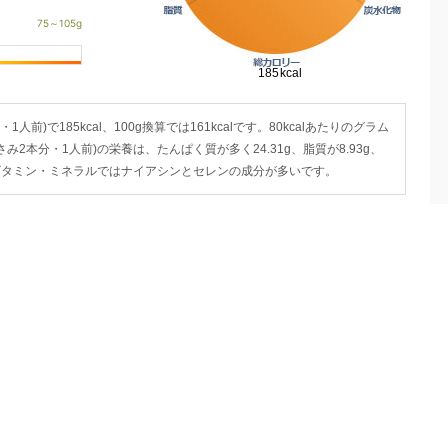
人前)で185kcal、100g換算では161kcalです。80kcalあたりのグラム
ささみ2本分・1人前)の栄養は、たんぱく質が多く24.31g、脂質が8.93g、
す。ビタミン・ミネラルではナイアシンとセレンの成分が多いです。