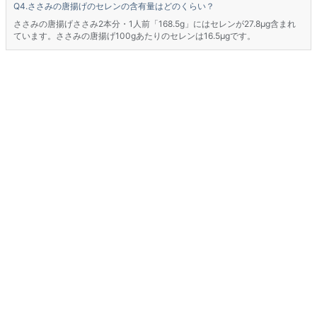
ささみの唐揚げのセレンの含有量はどのくらい？
ささみの唐揚げささみ2本分・1人前「168.5g」にはセレンが27.8μg含まれ
ています。ささみの唐揚げ100gあたりのセレンは16.5μgです。