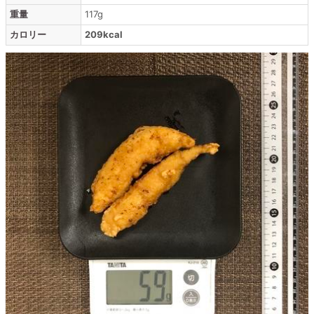
重量
117g
カロリー
209kcal