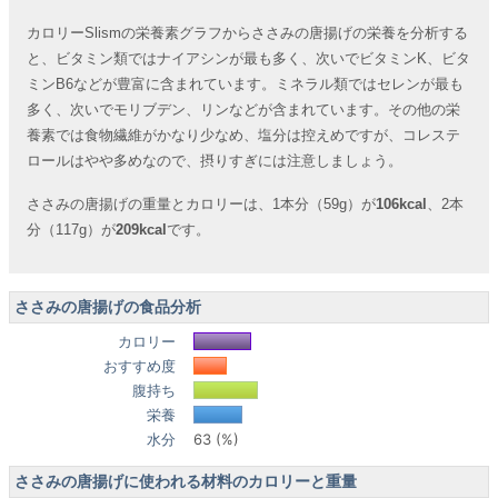
カロリーSlismの栄養素グラフからささみの唐揚げの栄養を分析する
と、ビタミン類ではナイアシンが最も多く、次いでビタミンK、ビタ
ミンB6などが豊富に含まれています。ミネラル類ではセレンが最も
多く、次いでモリブデン、リンなどが含まれています。その他の栄
養素では食物繊維がかなり少なめ、塩分は控えめですが、コレステ
ロールはやや多めなので、摂りすぎには注意しましょう。
ささみの唐揚げの重量とカロリーは、1本分（59g）が
106kcal
、2本
分（117g）が
209kcal
です。
ささみの唐揚げの食品分析
カロリー
おすすめ度
腹持ち
栄養
水分
63 (%)
ささみの唐揚げに使われる材料のカロリーと重量