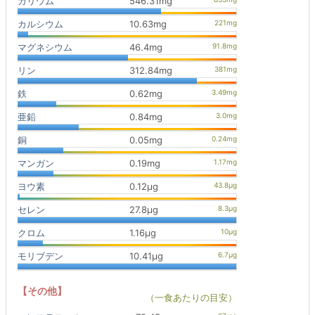
カリウム
546.31mg
カルシウム
10.63mg
マグネシウム
46.4mg
リン
312.84mg
鉄
0.62mg
亜鉛
0.84mg
銅
0.05mg
マンガン
0.19mg
ヨウ素
0.12μg
セレン
27.8μg
クロム
1.16μg
モリブデン
10.41μg
【その他】
（一食あたりの目安）