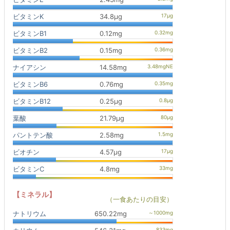
ビタミンK
34.8μg
ビタミンB1
0.12mg
ビタミンB2
0.15mg
ナイアシン
14.58mg
ビタミンB6
0.76mg
ビタミンB12
0.25μg
葉酸
21.79μg
パントテン酸
2.58mg
ビオチン
4.57μg
ビタミンC
4.8mg
【ミネラル】
（一食あたりの目安）
ナトリウム
650.22mg