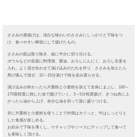
ささみの唐揚げは、淡白な味わいのささみにしっかりと下味をつ
け、食べやすい棒状にして揚げたもの。
ささみの筋は取り除き、縦に半分に切り分ける。
ボウルなどの容器に料理酒、醤油、おろしにんにく、おろし生姜を
入れ、よく混ぜ合わせて漬け込みのたれを作り、ささみを加えたら
再び揉んで混ぜ、10～15分漬けで味を染み渡らせる。
漬け込みが終わったら片栗粉と小麦粉を加えて全体にまぶし、160～
170度程度に熱した油で揚げていく。3～5分程度揚げ、きつね色に上
がったら油から上げ、余分な油を切って器に盛りつける。
衣に片栗粉と小麦粉を使うことで外側はカリっと、中はしっとりと
した食感が楽しめる。
お好みで下味を薄くし、ケチャップやソースにディップして食べて
も美味しく頂ける。