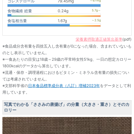
コレステロール
79.45mg
食物繊維 総量
0.24g
食塩相当量
1.67g
栄養素摂取適正値算出基準
(pdf)
※食品成分含有量を四捨五入し含有量が0になった場合、含まれていないも
のとし表示していません。
※一食あたりの目安は18歳～29歳の平常時女性51kg、一日の想定カロリー
1800kcalのデータから算出しています。
※流通・保存・調理過程におけるビタミン・ミネラル含有量の損失につい
ては考慮されていません。
※文部科学省の
日本食品標準成分表（八訂）増補2023年
をデータとして利
用しています。
写真でわかる「ささみの唐揚げ」の分量（大きさ・重さ）とそのカ
ロリー