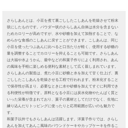
さらしあんとは、小豆を煮て裏ごししたこしあんを乾燥させて粉末
状にしたものです。パウダー状のさらしあん自体は水分を含まない
ためカロリーが高めですが、水や砂糖を加えて加熱することで、な
めらかな食感のこしあんに戻すことができます。こしあんは、同じ
小豆を使ったつぶあんに比べると口当たりが軽く、使用する砂糖の
量を調整することでカロリーを抑えることも可能です。さらしあん
は大福や水ようかん、最中などの和菓子作りによく利用され、あん
の風味を手軽に楽しめる便利な素材として広く親しまれています。
さらしあんの製造は、煮た小豆に砂糖と水を加えて甘く仕上げ、裏
ごししたこしあんを乾燥させる工程で行われます。粉末化すること
で保存性が高まり、必要なときに水や砂糖を加えてすぐに利用でき
る利便性が特徴です。原料となる小豆には炭水化物やたんぱく質と
いった栄養が含まれており、菓子の素材としてだけでなく、生地に
練り込んだりトッピングに使ったりと応用範囲が広いのも魅力で
す。
和菓子以外でもさらしあんは活躍します。洋菓子作りでは、さらし
あんを加えてあんこ風味のパウンドケーキやカップケーキを作るこ