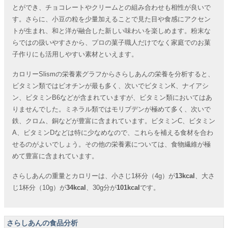
とができ、チョコレートやクリームとの組み合わせも相性が良いで
す。さらに、小豆の粒を少量加えることで見た目や食感にアクセン
トが生まれ、和と洋が融合した新しい味わいを楽しめます。粉末な
らではの扱いやすさから、プロの菓子職人だけでなく家庭でのお菓
子作りにも活用しやすい素材といえます。
カロリーSlismの栄養素グラフからさらしあんの栄養を分析すると、
ビタミン類ではビオチンが最も多く、次いでビタミンK、ナイアシ
ン、ビタミンB6などが含まれていますが、ビタミン類においてはあ
りませんでした。ミネラル類ではモリブデンが極めて多く、次いで
鉄、クロム、銅などが豊富に含まれています。ビタミンC、ビタミン
A、ビタミンDなどは特に少なめなので、これらを補える食材を合わ
せるのがよいでしょう。その他の栄養素については、食物繊維が極
めて豊富に含まれています。
さらしあんの重量とカロリーは、小さじ1杯分（4g）が
13kcal
、大さ
じ1杯分（10g）が
34kcal
、30g分が
101kcal
です。
さらしあんの食品分析