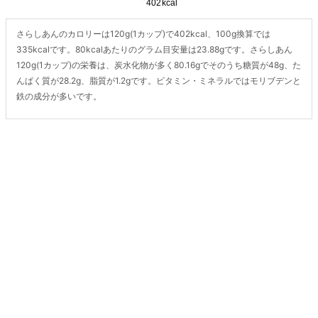
さらしあんのカロリーは120g(1カップ)で402kcal、100g換算では
335kcalです。80kcalあたりのグラム目安量は23.88gです。さらしあん
120g(1カップ)の栄養は、炭水化物が多く80.16gでそのうち糖質が48g、た
んぱく質が28.2g、脂質が1.2gです。ビタミン・ミネラルではモリブデンと
鉄の成分が多いです。