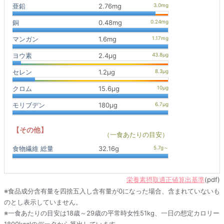
亜鉛
2.76mg
銅
0.48mg
マンガン
1.6mg
ヨウ素
2.4μg
セレン
1.2μg
クロム
15.6μg
モリブデン
180μg
【その他】
（一食あたりの目安）
食物繊維 総量
32.16g
栄養素摂取適正値算出基準
(pdf)
※食品成分含有量を四捨五入し含有量が0になった場合、含まれていないも
のとし表示していません。
※一食あたりの目安は18歳～29歳の平常時女性51kg、一日の想定カロリー