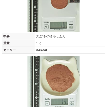
概要
大匙1杯のさらしあん
重量
10g
カロリー
34kcal