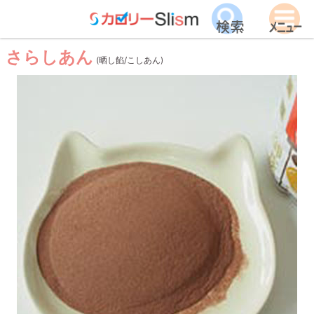
さらしあん
(晒し餡/こしあん)