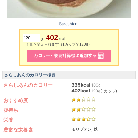
Sarashian
402
g
kcal
↑ 量を変えられます（1カップで120g）
さらしあんのカロリー概要
さらしあんのカロリー
335kcal
100g
402kcal
120g
(1カップ)
おすすめ度
腹持ち
栄養
豊富な栄養素
モリブデン, 鉄