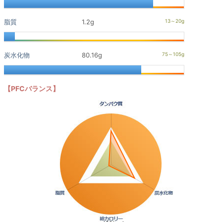
脂質
1.2g
炭水化物
80.16g
【PFCバランス】