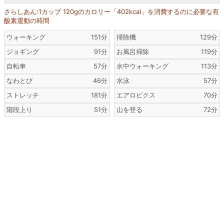
さらしあん:1カップ 120gのカロリー「402kcal」を消費するのに必要な有
酸素運動の時間
ウォーキング
151分
掃除機
129分
ジョギング
91分
お風呂掃除
119分
自転車
57分
水中ウォーキング
113分
なわとび
46分
水泳
57分
ストレッチ
181分
エアロビクス
70分
階段上り
51分
山を登る
72分