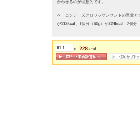
合わせるのが理想的です。
ベーコンチーズクロワッサンサンドの重量とカロ
が
112kcal
、1個分（60g）が
224kcal
、2個分（
228
g
kcal