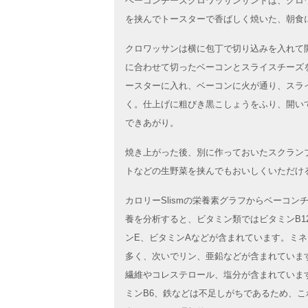
ベーコンチーズクロワッサンサンドは、クロ
を挟んでトースターで香ばしく焼いた、朝食
クロワッサンは横に包丁で切り込みを入れて
に合わせて切ったベーコンとスライスチーズ
ースターに入れ、ベーコンに火が通り、スラ
く。仕上げに粗びき黒こしょうをふり、開い
できあがり。
焼き上がった後、別に作っておいたスクラン
トなどの生野菜を挟んでもおいしくいただけ
カロリーSlismの栄養素グラフからベーコ
養を分析すると、ビタミン類ではビタミンB1
ンE、ビタミンAなどが含まれています。ミ
多く、次いでリン、亜鉛などが含まれていま
繊維やコレステロール、塩分が含まれていま
ミンB6、鉄などは不足しがちであるため、