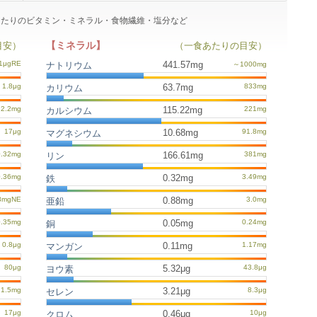
分)あたりのビタミン・ミネラル・食物繊維・塩分など
【ミネラル】
目安）
（一食あたりの目安）
441.57mg
ナトリウム
63.7mg
カリウム
115.22mg
カルシウム
10.68mg
マグネシウム
166.61mg
リン
0.32mg
鉄
0.88mg
亜鉛
0.05mg
銅
0.11mg
マンガン
5.32μg
ヨウ素
3.21μg
セレン
0.46μg
クロム