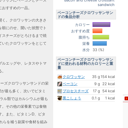
Bacon and cheese croissant
ワッサンにベーコンとチーズ
sandwich
におすすめの一品。
ベーコンチーズクロワッサンサン
ドの食品分析
開く。クロワッサンの大きさ
カロリー
を順にのせ、開いた状態でト
おすすめ度
イスチーズがとろけるまで焼
腹持ち
ていたクロワッサンをとじて
栄養
水分
33 (%)
ベーコンチーズクロワッサンサン
ブルエッグや、レタスやトマ
ドに使われる材料のカロリーと重
量
る。
クロワッサン
35 g
154 kcal
ンチーズクロワッサンサンドの栄
ベーコン
9 g
22 kcal
プロセスチーズ
17 g
54 kcal
2が最も多く、次いでビタミ
黒こしょう
0.1 g
1 kcal
ネラル類ではカルシウムが最も
す。その他の栄養素では食物
す。また、ビタミンD、ビタ
これらを補う副菜や食材を組み