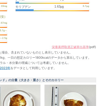
1.63μg
モリブデン
目安）
栄養素摂取適正値算出基準
(pdf)
た場合、含まれていないものとし表示していません。
1kg、一日の想定カロリー1800kcalのデータから算出しています。
ネラル・水分量の増減については考慮していません。
023年
をデータとして利用しています。
ンド」の分量（大きさ・重さ）とそのカロリー