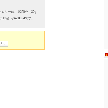
リーは、1/2個分（30g）
113g）が
421kcal
です。