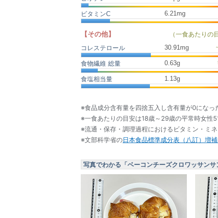
6.21mg
ビタミンC
【その他】
（一食あたりの
30.91
mg
コレステロール
0.63
g
食物繊維 総量
1.13
g
食塩相当量
※食品成分含有量を四捨五入し含有量が0になっ
※一食あたりの目安は18歳～29歳の平常時女性5
※流通・保存・調理過程におけるビタミン・ミ
※文部科学省の
日本食品標準成分表（八訂）増補2
写真でわかる「ベーコンチーズクロワッサンサ