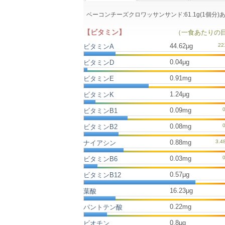
ベーコンチーズクロワッサンサンド:61.1g(1個
【ビタミン】
（一食あたりの
44.62μg
ビタミンA
0.04μg
ビタミンD
0.91mg
ビタミンE
1.24μg
ビタミンK
0.09mg
ビタミンB1
0.08mg
ビタミンB2
0.88mg
ナイアシン
0.03mg
ビタミンB6
0.57μg
ビタミンB12
16.23μg
葉酸
0.22mg
パントテン酸
0.8μg
ビオチン