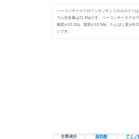
ベーコンチーズクロワッサンサンドのカロリーは61.1g(
ラム目安量は21.45gです。ベーコンチーズクロワッ
糖質が15.32g、脂質が15.56g、たんぱく質
いです。
主要成分
脂肪酸
アミノ