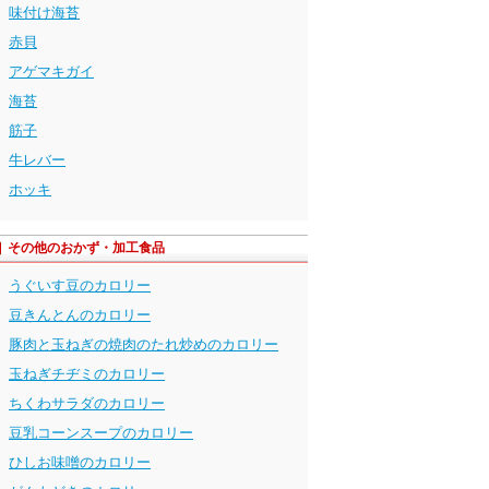
味付け海苔
赤貝
アゲマキガイ
海苔
筋子
牛レバー
ホッキ
その他のおかず・加工食品
うぐいす豆のカロリー
豆きんとんのカロリー
豚肉と玉ねぎの焼肉のたれ炒めのカロリー
玉ねぎチヂミのカロリー
ちくわサラダのカロリー
豆乳コーンスープのカロリー
ひしお味噌のカロリー