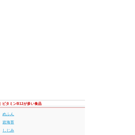
ビタミンB12が多い食品
めふん
岩海苔
しじみ