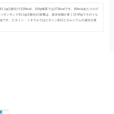
1個分)で228kcal、100g換算では373kcalです。80kcalあたりのグ
サンサンド61.1g(1個分)の栄養は、炭水化物が多く15.95gでそのうち
が8.03gです。ビタミン・ミネラルではビタミンB12とカルシウムの成分が多
酸