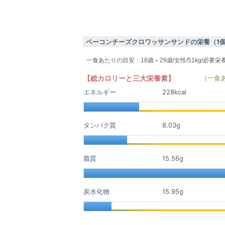
ベーコンチーズクロワッサンサンドの栄養（1個分 
一食あたりの目安：18歳～29歳/女性/51kg/必要栄
【総カロリーと三大栄養素】
（一食
エネルギー
228kcal
タンパク質
8.03
g
脂質
15.56
g
炭水化物
15.95
g