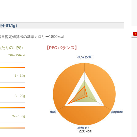
61.1g）
養量暫定値算出の基準カロリー1800kcal
あたりの目安）
【PFCバランス】