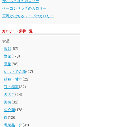
がんもどきのカロリー
ベーコンサラダのカロリー
豆乳かぼちゃスープのカロリー
カロリー・栄養一覧
食品
穀類
(57)
野菜
(178)
果物
(88)
いも・でん粉
(27)
砂糖・甘味
(22)
豆・種実
(32)
きのこ
(24)
海藻
(32)
魚介類
(178)
肉
(126)
乳製品・卵
(41)