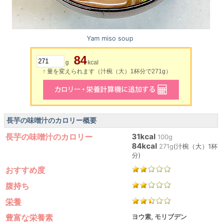
Yam miso soup
84
g
kcal
↑ 量を変えられます（汁椀（大）1杯分で271g）
長芋の味噌汁のカロリー概要
長芋の味噌汁のカロリー
31kcal
100g
84kcal
271g
(汁椀（大）1杯
分)
おすすめ度
腹持ち
栄養
豊富な栄養素
ヨウ素, モリブデン