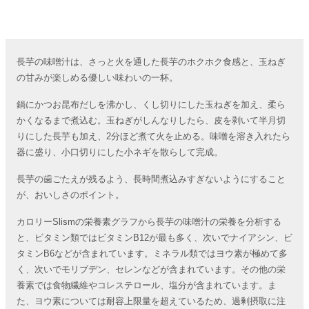
長芋の味噌汁は、さっと火を通した長芋のホクホク食感と、玉ねぎ
の甘みが楽しめる優しい味わいの一杯。
鍋にかつお昆布だしを沸かし、くし切りにした玉ねぎを加え、柔ら
かくなるまで煮込む。玉ねぎがしんなりしたら、皮を剥いて半月切
りにした長芋も加え、2分ほど煮て火を止める。味噌を溶き入れたら
器に盛り、小口切りにした小ネギを散らして完成。
長芋の歯ごたえが残るよう、長時間煮込みすぎないようにすること
が、おいしさのポイント。
カロリーSlismの栄養素グラフから長芋の味噌汁の栄養を分析する
と、ビタミン類ではビタミンB12が最も多く、次いでナイアシン、ビ
タミンB6などが含まれています。ミネラル類ではヨウ素が極めて多
く、次いでモリブデン、セレンなどが含まれています。その他の栄
養素では食物繊維やコレステロール、塩分が含まれています。ま
た、ヨウ素については耐容上限量を超えているため、過剰摂取に注