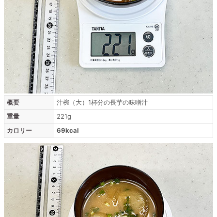
概要
汁椀（大）1杯分の長芋の味噌汁
重量
221g
カロリー
69kcal