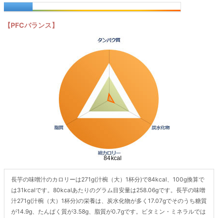
【PFCバランス】
長芋の味噌汁のカロリーは271g(汁椀（大）1杯分)で84kcal、100g換算で
は31kcalです。80kcalあたりのグラム目安量は258.06gです。長芋の味噌
汁271g(汁椀（大）1杯分)の栄養は、炭水化物が多く17.07gでそのうち糖質
が14.9g、たんぱく質が3.58g、脂質が0.7gです。ビタミン・ミネラルでは