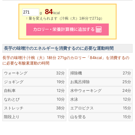
84
g
kcal
↑ 量を変えられます（汁椀（大）1杯分で271g）
長芋の味噌汁のエネルギーを消費するのに必要な運動時間
長芋の味噌汁:汁椀（大）1杯分 271gのカロリー「84kcal」を消費するの
に必要な有酸素運動の時間
ウォーキング
32分
掃除機
27分
ジョギング
19分
お風呂掃除
25分
自転車
12分
水中ウォーキング
24分
なわとび
10分
水泳
12分
ストレッチ
38分
エアロビクス
15分
階段上り
11分
山を登る
15分