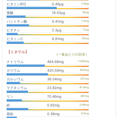
ビタミンB12
0.49μg
葉酸
18.43μg
パントテン酸
0.41mg
ビオチン
2.3μg
ビタミンC
6.91mg
【ミネラル】
（一食あたりの目安）
ナトリウム
464.68mg
カリウム
420.59mg
カルシウム
36.04mg
マグネシウム
23.82mg
リン
70.46mg
鉄
0.92mg
亜鉛
0.38mg