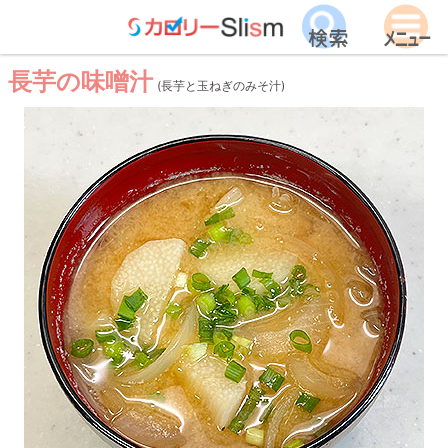
長芋の味噌汁
(長芋と玉ねぎのみそ汁)