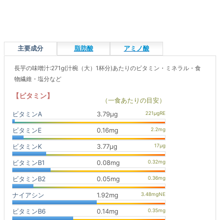
主要成分
脂肪酸
アミノ酸
長芋の味噌汁:271g(汁椀（大）1杯分)あたりのビタミン・ミネラル・食
物繊維・塩分など
【ビタミン】
（一食あたりの目安）
ビタミンA
3.79μg
ビタミンE
0.16mg
ビタミンK
3.77μg
ビタミンB1
0.08mg
ビタミンB2
0.05mg
ナイアシン
1.92mg
ビタミンB6
0.14mg