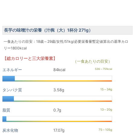
長芋の味噌汁の栄養（汁椀（大）1杯分 271g）
一食あたりの目安：18歳～29歳/女性/51kg/必要栄養量暫定値算出の基準カロ
リー1800kcal
【総カロリーと三大栄養素】
（一食あたりの目安）
エネルギー
84kcal
タンパク質
3.58g
脂質
0.7g
炭水化物
17.07g