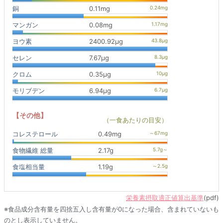
銅
0.11mg
マンガン
0.08mg
ヨウ素
2400.92μg
セレン
7.67μg
クロム
0.35μg
モリブデン
6.94μg
【その他】
（一食あたりの目安）
コレステロール
0.49mg
食物繊維 総量
2.17g
食塩相当量
1.19g
栄養素摂取適正値算出基準
(pdf)
※食品成分含有量を四捨五入し含有量が0になった場合、含まれていないも
のとし表示していません。