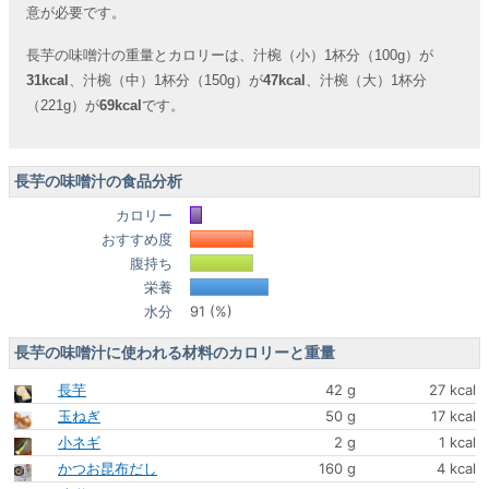
意が必要です。
長芋の味噌汁の重量とカロリーは、汁椀（小）1杯分（100g）が
31kcal
、汁椀（中）1杯分（150g）が
47kcal
、汁椀（大）1杯分
（221g）が
69kcal
です。
長芋の味噌汁の食品分析
カロリー
おすすめ度
腹持ち
栄養
水分
91 (%)
長芋の味噌汁に使われる材料のカロリーと重量
長芋
42 g
27 kcal
玉ねぎ
50 g
17 kcal
小ネギ
2 g
1 kcal
かつお昆布だし
160 g
4 kcal