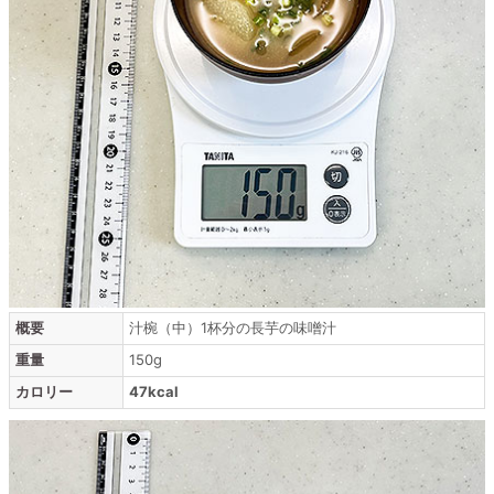
概要
汁椀（中）1杯分の長芋の味噌汁
重量
150g
カロリー
47kcal