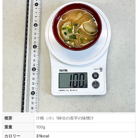
概要
汁椀（小）1杯分の長芋の味噌汁
重量
100g
カロリー
31kcal