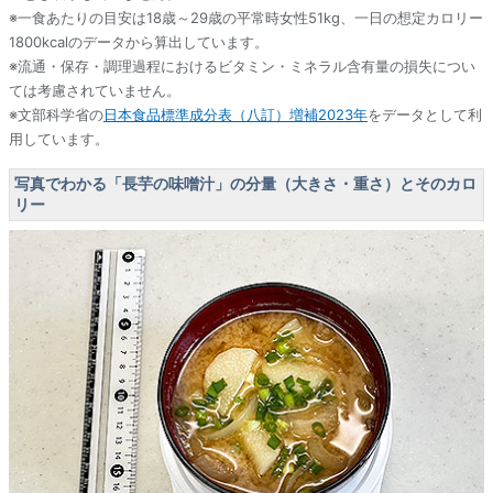
※一食あたりの目安は18歳～29歳の平常時女性51kg、一日の想定カロリー
1800kcalのデータから算出しています。
※流通・保存・調理過程におけるビタミン・ミネラル含有量の損失につい
ては考慮されていません。
※文部科学省の
日本食品標準成分表（八訂）増補2023年
をデータとして利
用しています。
写真でわかる「長芋の味噌汁」の分量（大きさ・重さ）とそのカロ
リー