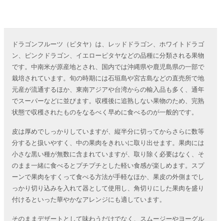
ドラゴンフルーツ（ピタヤ）は、レッドドラゴン、ホワイトドラゴ
ン、ピンクドラゴン、イエローピタヤなどの品種に分類される果物
です。中南米が原産地とされ、国内では沖縄県や鹿児島県の一部で
栽培されています。旬の時期には石垣島や宮古島などの直売所で地
元産が流通するほか、東南アジアや台湾からの輸入品も多く、通年
でスーパーなどに並びます。収穫後に追熟しない果物のため、完熟
状態で収穫されたものをなるべく早めに食べるのが一般的です。
皮は厚めでしっかりしていますが、縦半分に切ってからさらに数等
分すると扱いやすく、中の果肉をきれいに取り出せます。果肉には
小さな黒い種が無数に含まれていますが、取り除く必要はなく、そ
のまま一緒に食べるとプチプチとした軽い食感が楽しめます。スプ
ーンで果肉をすくって食べる方法が手軽なほか、果皮の外側までし
っかり切り込みを入れて器として使用し、角切りにした果肉を盛り
付けるといった華やかなアレンジにも適しています。
そのままデザートとして味わうだけでなく、スムージーやヨーグル