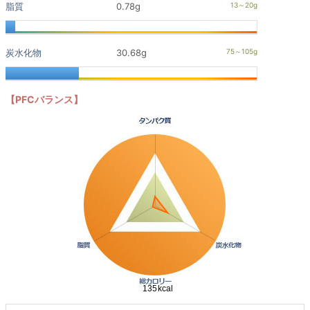
脂質
0.78g
炭水化物
30.68g
【PFCバランス】