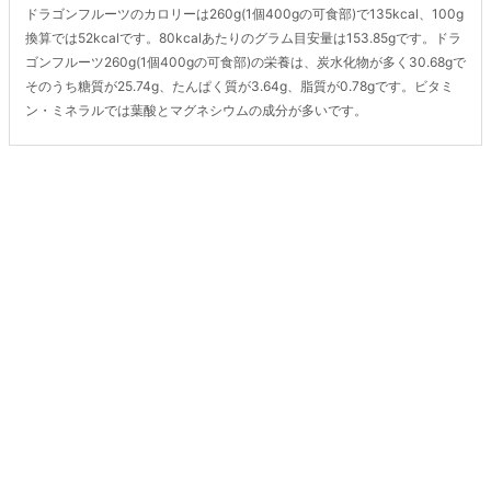
ドラゴンフルーツのカロリーは260g(1個400gの可食部)で135kcal、100g
換算では52kcalです。80kcalあたりのグラム目安量は153.85gです。ドラ
ゴンフルーツ260g(1個400gの可食部)の栄養は、炭水化物が多く30.68gで
そのうち糖質が25.74g、たんぱく質が3.64g、脂質が0.78gです。ビタミ
ン・ミネラルでは葉酸とマグネシウムの成分が多いです。