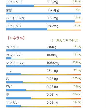
ビタミンB6
0.13mg
葉酸
114.4μg
パントテン酸
1.38mg
ビタミンC
18.2mg
【ミネラル】
（一食あたりの目安）
カリウム
910mg
カルシウム
15.6mg
マグネシウム
106.6mg
リン
75.4mg
鉄
0.78mg
亜鉛
0.78mg
銅
0.08mg
マンガン
0.23mg