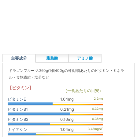
主要成分
脂肪酸
アミノ酸
ドラゴンフルーツ:260g(1個400gの可食部)あたりのビタミン・ミネラ
ル・食物繊維・塩分など
【ビタミン】
（一食あたりの目安）
ビタミンE
1.04mg
ビタミンB1
0.21mg
ビタミンB2
0.16mg
ナイアシン
1.04mg