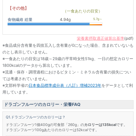
【その他】
（一食あたりの目安）
食物繊維 総量
4.94g
栄養素摂取適正値算出基準
(pdf)
※食品成分含有量を四捨五入し含有量が0になった場合、含まれていないも
のとし表示していません。
※一食あたりの目安は18歳～29歳の平常時女性51kg、一日の想定カロリー
1800kcalのデータから算出しています。
※流通・保存・調理過程におけるビタミン・ミネラル含有量の損失につい
ては考慮されていません。
※文部科学省の
日本食品標準成分表（八訂）増補2023年
をデータとして利
用しています。
ドラゴンフルーツのカロリー・栄養FAQ
ドラゴンフルーツのカロリーは？
ドラゴンフルーツ1個400gの可食部「260g」の
カロリーは135kcal
です。
ドラゴンフルーツ100gあたりのカロリーは52kcalです。