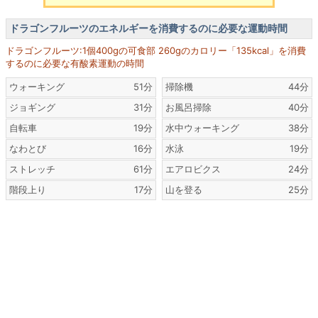
ドラゴンフルーツのエネルギーを消費するのに必要な運動時間
ドラゴンフルーツ:1個400gの可食部 260gのカロリー「135kcal」を消費
するのに必要な有酸素運動の時間
ウォーキング
51分
掃除機
44分
ジョギング
31分
お風呂掃除
40分
自転車
19分
水中ウォーキング
38分
なわとび
16分
水泳
19分
ストレッチ
61分
エアロビクス
24分
階段上り
17分
山を登る
25分