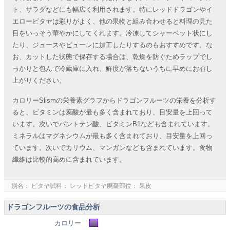
ト、サラダなどにも幅広く利用されます。特にレッドドラゴンやイ
エローピタヤは彩りがよく、他の果物と組み合わせると料理の見た
目をいっそう華やかにしてくれます。冷凍してシャーベット状にし
たり、ジュースやピューレに加工したりするのもおすすめです。な
お、カットした状態で保存する場合は、乾燥を防ぐためラップでし
っかりと包んで冷蔵庫に入れ、鮮度が落ちないうちに早めにお召し
上がりください。
カロリーSlismの栄養素グラフからドラゴンフルーツの栄養を分析す
ると、ビタミンは葉酸が最も多く含まれており、目安量を上回って
います。次いでパントテン酸、ビタミンB1なども含まれています。
ミネラルはマグネシウムが最も多く含まれており、目安量を上回っ
ています。次いでカリウム、マンガンなども含まれています。食物
繊維は比較的高めに含まれています。
別名： ピタヤ試料： レッドピタヤ廃棄部位： 果皮
ドラゴンフルーツの食品分析
カロリー