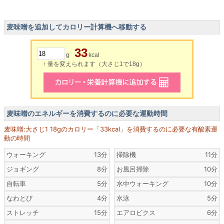
麦味噌を追加してカロリー計算機へ移動する
33
g
kcal
↑ 量を変えられます（大さじ1で18g）
麦味噌のエネルギーを消費するのに必要な運動時間
麦味噌:大さじ1 18gのカロリー「33kcal」を消費するのに必要な有酸素運
動の時間
ウォーキング
13分
掃除機
11分
ジョギング
8分
お風呂掃除
10分
自転車
5分
水中ウォーキング
10分
なわとび
4分
水泳
5分
ストレッチ
15分
エアロビクス
6分