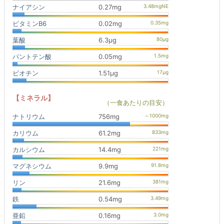
ナイアシン
0.27mg
ビタミンB6
0.02mg
葉酸
6.3μg
パントテン酸
0.05mg
ビオチン
1.51μg
【ミネラル】
（一食あたりの目安）
ナトリウム
756mg
カリウム
61.2mg
カルシウム
14.4mg
マグネシウム
9.9mg
リン
21.6mg
鉄
0.54mg
亜鉛
0.16mg