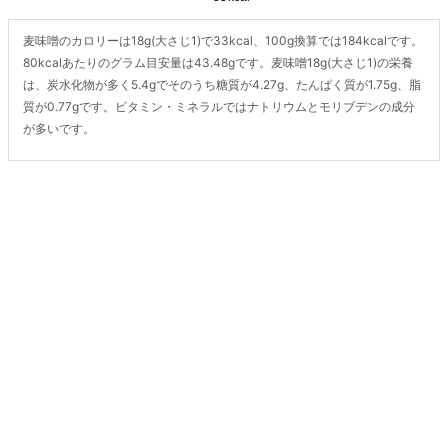
麦味噌のカロリーは18g(大さじ1)で33kcal、100g換算では184kcalです。
80kcalあたりのグラム目安量は43.48gです。麦味噌18g(大さじ1)の栄養
は、炭水化物が多く5.4gでそのうち糖質が4.27g、たんぱく質が1.75g、脂
質が0.77gです。ビタミン・ミネラルではナトリウムとモリブデンの成分
が多いです。