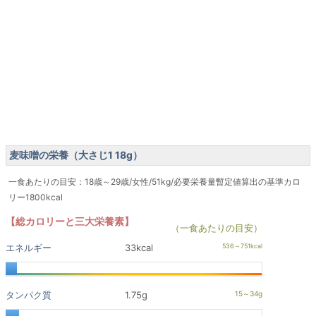
麦味噌の栄養（大さじ1 18g）
一食あたりの目安：18歳～29歳/女性/51kg/必要栄養量暫定値算出の基準カロ
リー1800kcal
【総カロリーと三大栄養素】
（一食あたりの目安）
エネルギー
33kcal
タンパク質
1.75g