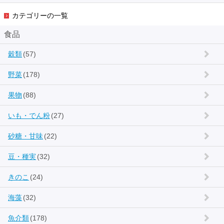
カテゴリーの一覧
食品
穀類
(57)
野菜
(178)
果物
(88)
いも・でん粉
(27)
砂糖・甘味
(22)
豆・種実
(32)
きのこ
(24)
海藻
(32)
魚介類
(178)