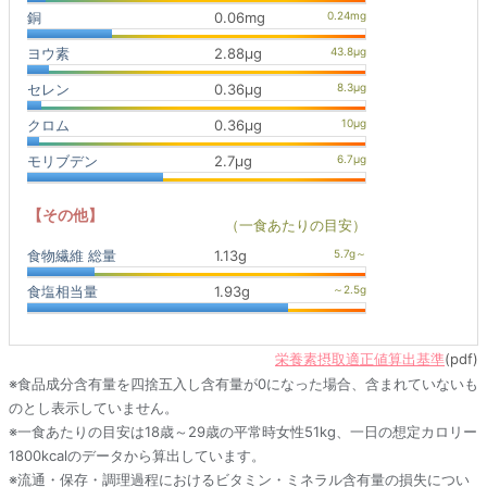
銅
0.06mg
ヨウ素
2.88μg
セレン
0.36μg
クロム
0.36μg
モリブデン
2.7μg
【その他】
（一食あたりの目安）
食物繊維 総量
1.13g
食塩相当量
1.93g
栄養素摂取適正値算出基準
(pdf)
※食品成分含有量を四捨五入し含有量が0になった場合、含まれていないも
のとし表示していません。
※一食あたりの目安は18歳～29歳の平常時女性51kg、一日の想定カロリー
1800kcalのデータから算出しています。
※流通・保存・調理過程におけるビタミン・ミネラル含有量の損失につい