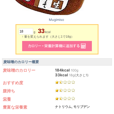
Mugimiso
33
g
kcal
↑ 量を変えられます（大さじ1で18g）
麦味噌のカロリー概要
麦味噌のカロリー
184kcal
100g
33kcal
18g
(大さじ1)
おすすめ度
腹持ち
栄養
豊富な栄養素
ナトリウム, モリブデン