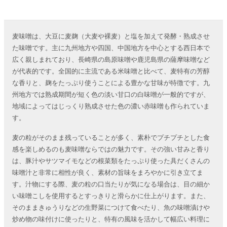
麦味噌は、大豆に麦麹（大麦や裸麦）と塩を加えて発酵・熟成させ
た味噌です。主に九州地方や四国、中国地方を中心とする西日本で
広く親しまれており、長崎県の島原味噌や鹿児島県の薩摩味噌など
が代表的です。全国的に主流である米味噌と比べて、麦特有の芳醇
な香りと、麹をたっぷり使うことによる豊かな甘味が特徴です。九
州地方では熟成期間が短く色の淡い甘口の白味噌が一般的ですが、
地域によってはじっくり熟成させた色の濃い赤味噌も作られていま
す。
麦の粒がそのまま残っていることが多く、素朴でプチプチとした食
感を楽しめるのも麦味噌ならではの魅力です。その強い甘みと香り
は、豚汁やサツマイモなどの根菜類をたっぷり使った具だくさんの
味噌汁と非常に相性が良く、素材の旨味をまろやかに引き立てま
す。汁物にする際、麦の粒の口当たりが気になる場合は、目の細か
い味噌こしを使用するとすっきりと滑らかに仕上がります。また、
そのままきゅうりなどの生野菜につけて食べたり、魚の味噌漬けや
炒め物の味付けに使ったりと、特有の風味を活かして幅広い料理に