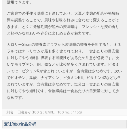
活用できます。
ご家庭での手作り味噌にも適しており、大豆と麦麹の配合や発酵時
間を調整することで、風味や甘味を好みに合わせて変えることがで
きます。とくに発酵期間が短めの麦味噌は、フレッシュな麦の香り
と軽やかな味わいを存分に楽しめる点が魅力です。
カロリーSlismの栄養素グラフから麦味噌の栄養を分析すると、ミネ
ラルではナトリウムが最も多く含まれており、一食あたりの目安量
に対してやや過剰に摂取する可能性があるため注意が必要です。次
いでモリブデン、銅、鉄などが比較的多く含まれています。ビタミ
ンでは、ビタミンKが含まれていますが、含有量は少なめです。次い
でビオチン、葉酸、ナイアシン、ビタミンB6、ビタミンB2なども含
まれていますが、含有量は少なめです。塩分は一食あたりの目安量
に対してやや過剰です。食物繊維は一食あたりの目安量に対して少
なめです。
別名： 田舎みそ(100 g：87mL、100 mL：115g)
麦味噌の食品分析