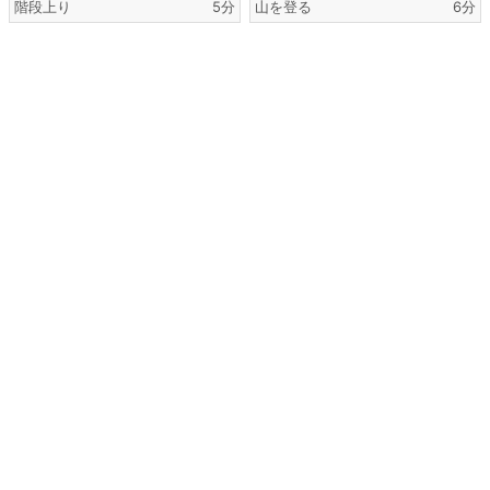
階段上り
5分
山を登る
6分