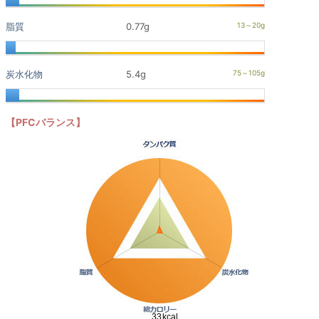
脂質
0.77g
炭水化物
5.4g
【PFCバランス】