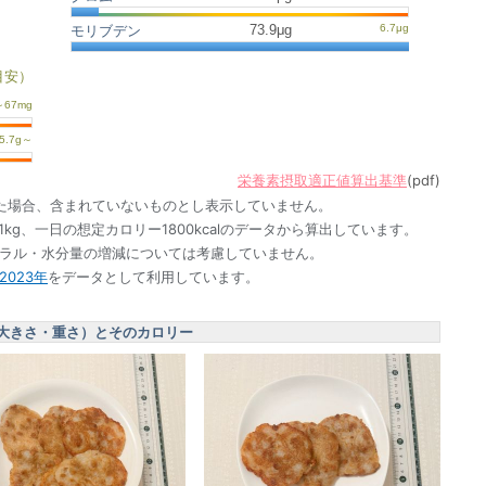
73.9μg
モリブデン
目安）
栄養素摂取適正値算出基準
(pdf)
た場合、含まれていないものとし表示していません。
1kg、一日の想定カロリー1800kcalのデータから算出しています。
ネラル・水分量の増減については考慮していません。
023年
をデータとして利用しています。
大きさ・重さ）とそのカロリー