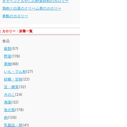
キャベツともやしの野菜炒めのカロリー
鶏肉と白菜のクリーム煮のカロリー
車麩のカロリー
カロリー・栄養一覧
食品
穀類
(57)
野菜
(178)
果物
(88)
いも・でん粉
(27)
砂糖・甘味
(22)
豆・種実
(32)
きのこ
(24)
海藻
(32)
魚介類
(178)
肉
(126)
乳製品・卵
(41)