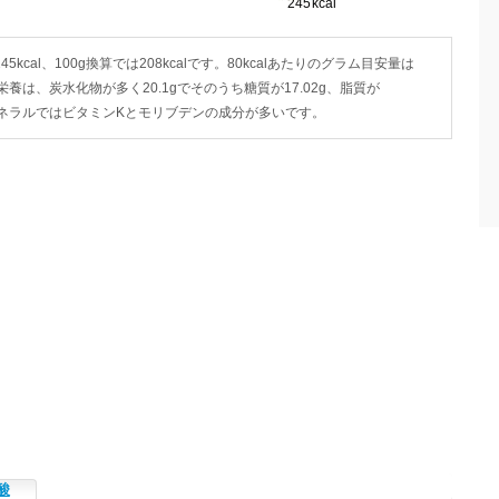
kcal、100g換算では208kcalです。80kcalあたりのグラム目安量は
の栄養は、炭水化物が多く20.1gでそのうち糖質が17.02g、脂質が
ン・ミネラルではビタミンKとモリブデンの成分が多いです。
酸