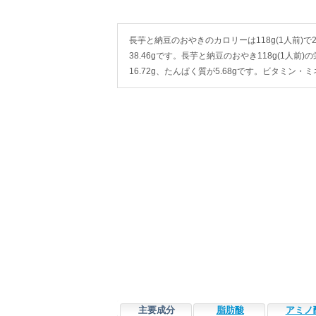
長芋と納豆のおやきのカロリーは118g(1人前)で245
38.46gです。長芋と納豆のおやき118g(1人前)
16.72g、たんぱく質が5.68gです。ビタミ
主要成分
脂肪酸
アミノ