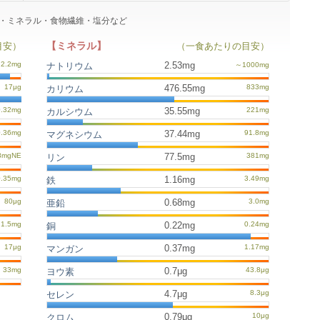
ミン・ミネラル・食物繊維・塩分など
【ミネラル】
目安）
（一食あたりの目安）
2.53mg
ナトリウム
476.55mg
カリウム
35.55mg
カルシウム
37.44mg
マグネシウム
77.5mg
リン
1.16mg
鉄
0.68mg
亜鉛
0.22mg
銅
0.37mg
マンガン
0.7μg
ヨウ素
4.7μg
セレン
0.79μg
クロム