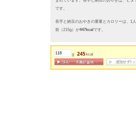
まれています。長芋と納豆のおやきは、ビタ
です。
長芋と納豆のおやきの重量とカロリーは、1人前
前（215g）が
447kcal
です。
245
g
kcal