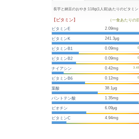
長芋と納豆のおやき:118g(1人前)あたりのビタ
【ビタミン】
（一食あたりの
2.09mg
ビタミンE
241.3μg
ビタミンK
0.09mg
ビタミンB1
0.09mg
ビタミンB2
0.42mg
ナイアシン
0.12mg
ビタミンB6
38.1μg
葉酸
1.35mg
パントテン酸
6.09μg
ビオチン
4.94mg
ビタミンC