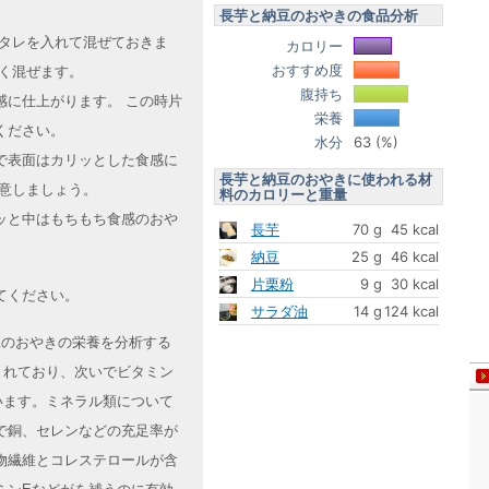
長芋と納豆のおやきの食品分析
のタレを入れて混ぜておきま
カロリー
おすすめ度
く混ぜます。
腹持ち
感に仕上がります。 この時片
栄養
ください。
水分
63 (%)
で表面はカリッとした食感に
長芋と納豆のおやきに使われる材
注意しましょう。
料のカロリーと重量
ッと中はもちもち食感のおや
長芋
70 g
45 kcal
納豆
25 g
46 kcal
片栗粉
9 g
30 kcal
てください。
サラダ油
14 g
124 kcal
豆のおやきの栄養を分析する
まれており、次いでビタミン
います。ミネラル類について
で銅、セレンなどの充足率が
物繊維とコレステロールが含