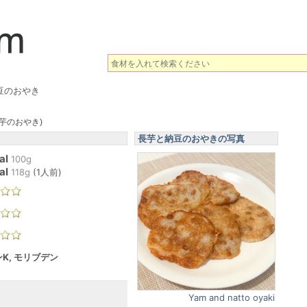
豆のおやき
芋のおやき)
長芋と納豆のおやきの写真
al
100g
al
118
g
(
1人前
)
K, モリブデン
Yam and natto oyaki
。