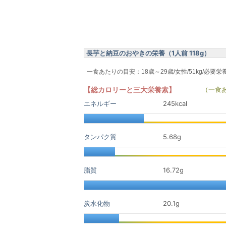
長芋と納豆のおやきの栄養（1人前 118g）
一食あたりの目安：18歳～29歳/女性/51kg/必要栄
【総カロリーと三大栄養素】
（一食
エネルギー
245kcal
タンパク質
5.68
g
脂質
16.72
g
炭水化物
20.1
g