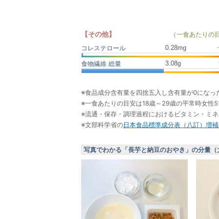
【その他】
（一食あたりの
0.28
mg
コレステロール
3.08
g
食物繊維 総量
※食品成分含有量を四捨五入し含有量が0になっ
※一食あたりの目安は18歳～29歳の平常時女性5
※流通・保存・調理過程におけるビタミン・ミ
※文部科学省の
日本食品標準成分表（八訂）増補2
写真でわかる「長芋と納豆のおやき」の分量（