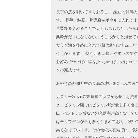
長芋の皮を剥いてすりおろし、 納豆は付属
す。 長芋、納豆、片栗粉をボウルに入れてよ
片栗粉を入れることでよりもちもちとした食
栗粉がだまにならないようしっかりと混ぜて
サラダ油を多めに入れて揚げ焼きにすること
仕上がります。 焼くときは焦げやすいので
お好みで仕上げに塩を少々振れば、外はカリ
きの完成です。
おやきの外側と中の食感の違いを楽しんでみ
カロリーSlismの栄養素グラフから長芋と納
と、ビタミン類ではビタミンKが最も多く含
E、パントテン酸などの充足率が高くなって
はモリブデンが最も多く含まれており、次い
高くなっています。その他の栄養素では、食