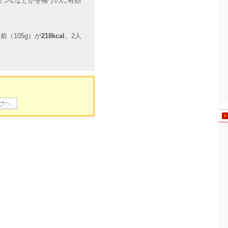
ミンEなどがを補うのに有効
（105g）が
218kcal
、2人