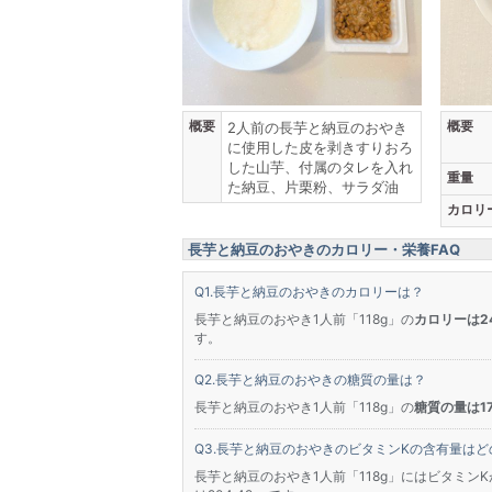
概要
概要
2人前の長芋と納豆のおやき
に使用した皮を剥きすりおろ
した山芋、付属のタレを入れ
重量
た納豆、片栗粉、サラダ油
カロリ
長芋と納豆のおやきのカロリー・栄養FAQ
長芋と納豆のおやきのカロリーは？
長芋と納豆のおやき1人前「118g」の
カロリーは24
す。
長芋と納豆のおやきの糖質の量は？
長芋と納豆のおやき1人前「118g」の
糖質の量は17
長芋と納豆のおやきのビタミンKの含有量はど
長芋と納豆のおやき1人前「118g」にはビタミンK