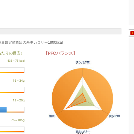
養量暫定値算出の基準カロリー1800kcal
あたりの目安）
【PFCバランス】