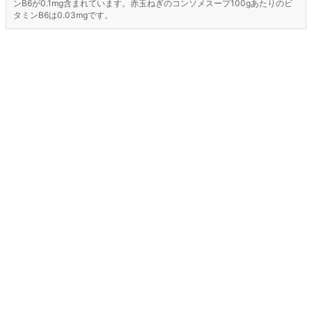
ンB6が0.1mg含まれています。赤玉ねぎのコンソメスープ100gあたりのビ
タミンB6は0.03mgです。