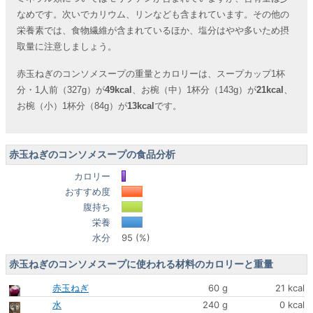
なめです。次いでカリウム、リンなども含まれています。その他の
栄養素では、食物繊維が含まれているほか、塩分はやや多いため摂
取量に注意しましょう。
赤玉ねぎのコンソメスープの重量とカロリーは、スープカップ1杯
分・1人前（327g）が
49kcal
、お椀（中）1杯分（143g）が
21kcal
、
お椀（小）1杯分（84g）が
13kcal
です。
赤玉ねぎのコンソメスープの食品分析
カロリー
おすすめ度
腹持ち
栄養
水分
95 (%)
赤玉ねぎのコンソメスープに使われる材料のカロリーと重量
赤玉ねぎ
60 g
21 kcal
水
240 g
0 kcal