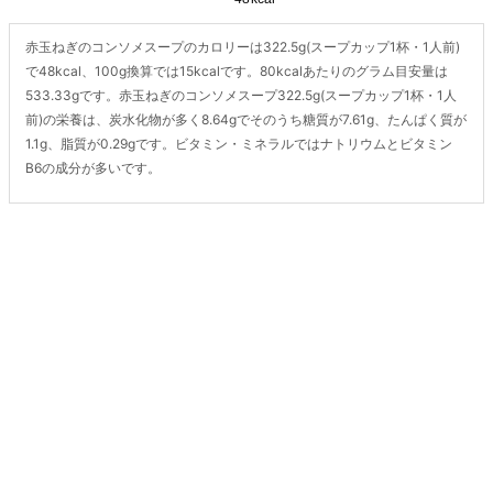
赤玉ねぎのコンソメスープのカロリーは322.5g(スープカップ1杯・1人前)
で48kcal、100g換算では15kcalです。80kcalあたりのグラム目安量は
533.33gです。赤玉ねぎのコンソメスープ322.5g(スープカップ1杯・1人
前)の栄養は、炭水化物が多く8.64gでそのうち糖質が7.61g、たんぱく質が
1.1g、脂質が0.29gです。ビタミン・ミネラルではナトリウムとビタミン
B6の成分が多いです。