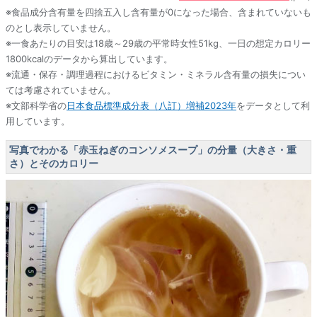
※食品成分含有量を四捨五入し含有量が0になった場合、含まれていないも
のとし表示していません。
※一食あたりの目安は18歳～29歳の平常時女性51kg、一日の想定カロリー
1800kcalのデータから算出しています。
※流通・保存・調理過程におけるビタミン・ミネラル含有量の損失につい
ては考慮されていません。
※文部科学省の
日本食品標準成分表（八訂）増補2023年
をデータとして利
用しています。
写真でわかる「赤玉ねぎのコンソメスープ」の分量（大きさ・重
さ）とそのカロリー