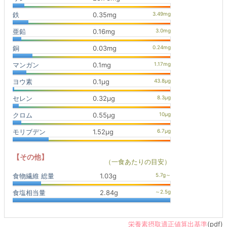
鉄
0.35mg
亜鉛
0.16mg
銅
0.03mg
マンガン
0.1mg
ヨウ素
0.1μg
セレン
0.32μg
クロム
0.55μg
モリブデン
1.52μg
【その他】
（一食あたりの目安）
食物繊維 総量
1.03g
食塩相当量
2.84g
栄養素摂取適正値算出基準
(pdf)