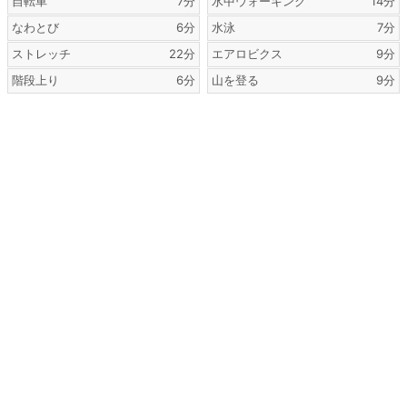
自転車
7分
水中ウォーキング
14分
なわとび
6分
水泳
7分
ストレッチ
22分
エアロビクス
9分
階段上り
6分
山を登る
9分