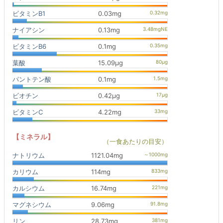
ビタミンB1
0.03mg
ナイアシン
0.13mg
ビタミンB6
0.1mg
葉酸
15.09μg
パントテン酸
0.1mg
ビオチン
0.42μg
ビタミンC
4.22mg
【ミネラル】
（一食あたりの目安）
ナトリウム
1121.04mg
カリウム
114mg
カルシウム
16.74mg
マグネシウム
9.06mg
リン
28.73mg