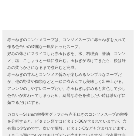
赤玉ねぎのコンソメスープは、コンソメスープに赤玉ねぎを入れて
作る色合いの綺麗な一風変わったスープ。
好みの薄さにスライスした赤玉ねぎを、水、料理酒、醤油、コンソ
メ、塩、こしょうと一緒に煮込む。玉ねぎが透けてきたら、後は好
みの柔らかさになるまで煮込むと完成。
赤玉ねぎの甘みとコンソメの旨みが楽しめるシンプルなスープだ
が、他の野菜や肉類などと一緒に煮込んでも美味しく出来上がる。
アレンジのしやすいスープだが、赤玉ねぎは炒めると変色して少し
色合いが変わってしまうため、綺麗な赤色を残したい時は炒めずに
茹でるだけにする。
カロリーSlismの栄養素グラフから赤玉ねぎのコンソメスープの栄養
を分析すると、ビタミン類ではビタミンB6が含まれていますが、含
有量は少なめです。次いで葉酸、ビタミンCなども含まれています。
ミネラル類についてはモリブデンが含まれていますが、含有量は少