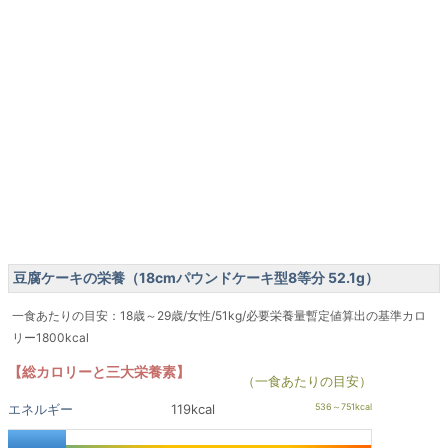
豆腐ケーキの栄養（18cmパウンドケーキ型8等分 52.1g）
一食あたりの目安：18歳～29歳/女性/51kg/必要栄養量暫定値算出の基準カロ
リー1800kcal
【総カロリーと三大栄養素】
（一食あたりの目安）
エネルギー
119kcal