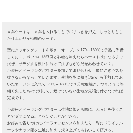
豆腐ケーキは、豆腐を入れることでパサつきを抑え、しっとりとし
た仕上がりが特徴のケーキ。
型にクッキングシートを敷き、オーブンを170～180℃で予熱し準備
しておく。ボウルに絹豆腐と砂糖を加えたらペースト状になるまで
混ぜ、サラダ油を数回に分けて注ぎながら混ぜあわせていく。
小麦粉とベーキングパウダーを加えて混ぜ合わせ、型に注ぎ空気を
抜きながらならしていきます。生地を型に敷き詰めたら予熱してお
いたオーブンに入れて170℃～180℃で30分程度焼き、つまようじ等
細く尖ったもので刺して、焼けていない生地が先端に付かなければ
完成です。
小麦粉とベーキングパウダーは生地に加える際に、ふるいを使うこ
とでダマになることを防ぐことができる。
お好みで香りづけにバニラエッセンスを加えたり、彩にドライフル
ーツやナッツ類を生地に加えて焼き上げてもおいしく頂ける。