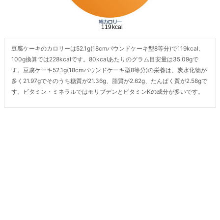
豆腐ケーキのカロリーは52.1g(18cmパウンドケーキ型8等分)で119kcal、
100g換算では228kcalです。80kcalあたりのグラム目安量は35.09gで
す。豆腐ケーキ52.1g(18cmパウンドケーキ型8等分)の栄養は、炭水化物が
多く21.97gでそのうち糖質が21.36g、脂質が2.62g、たんぱく質が2.58gで
す。ビタミン・ミネラルではモリブデンとビタミンKの成分が多いです。