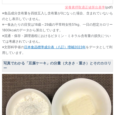
栄養素摂取適正値算出基準
(pdf)
※食品成分含有量を四捨五入し含有量が0になった場合、含まれていないも
のとし表示していません。
※一食あたりの目安は18歳～29歳の平常時女性51kg、一日の想定カロリー
1800kcalのデータから算出しています。
※流通・保存・調理過程におけるビタミン・ミネラル含有量の損失につい
ては考慮されていません。
※文部科学省の
日本食品標準成分表（八訂）増補2023年
をデータとして利
用しています。
写真でわかる「豆腐ケーキ」の分量（大きさ・重さ）とそのカロリ
ー