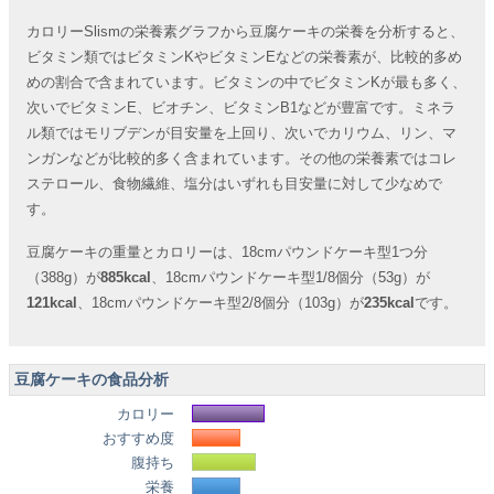
カロリーSlismの栄養素グラフから豆腐ケーキの栄養を分析すると、
ビタミン類ではビタミンKやビタミンEなどの栄養素が、比較的多め
めの割合で含まれています。ビタミンの中でビタミンKが最も多く、
次いでビタミンE、ビオチン、ビタミンB1などが豊富です。ミネラ
ル類ではモリブデンが目安量を上回り、次いでカリウム、リン、マ
ンガンなどが比較的多く含まれています。その他の栄養素ではコレ
ステロール、食物繊維、塩分はいずれも目安量に対して少なめで
す。
豆腐ケーキの重量とカロリーは、18cmパウンドケーキ型1つ分
（388g）が
885kcal
、18cmパウンドケーキ型1/8個分（53g）が
121kcal
、18cmパウンドケーキ型2/8個分（103g）が
235kcal
です。
豆腐ケーキの食品分析
カロリー
おすすめ度
腹持ち
栄養