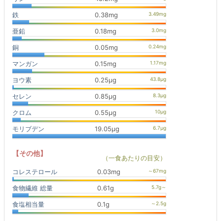
鉄
0.38mg
亜鉛
0.18mg
銅
0.05mg
マンガン
0.15mg
ヨウ素
0.25μg
セレン
0.85μg
クロム
0.55μg
モリブデン
19.05μg
【その他】
（一食あたりの目安）
コレステロール
0.03mg
食物繊維 総量
0.61g
食塩相当量
0.1g