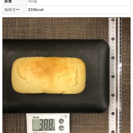
重量
103g
カロリー
235kcal