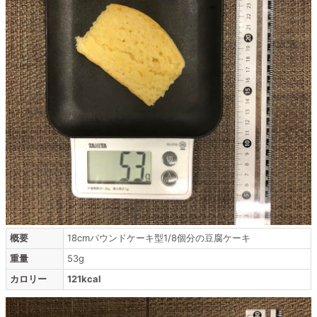
概要
18cmパウンドケーキ型1/8個分の豆腐ケーキ
重量
53g
カロリー
121kcal