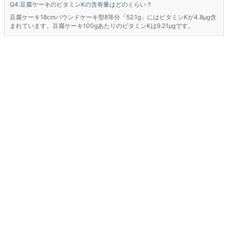
豆腐ケーキのビタミンKの含有量はどのくらい？
豆腐ケーキ18cmパウンドケーキ型8等分「52.1g」にはビタミンKが4.8μg含
まれています。豆腐ケーキ100gあたりのビタミンKは9.21μgです。