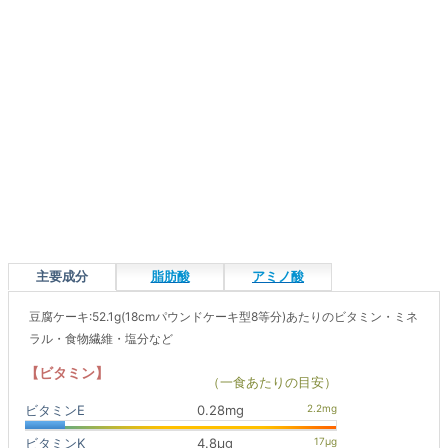
主要成分
脂肪酸
アミノ酸
豆腐ケーキ:52.1g(18cmパウンドケーキ型8等分)あたりのビタミン・ミネ
ラル・食物繊維・塩分など
【ビタミン】
（一食あたりの目安）
ビタミンE
0.28mg
ビタミンK
4.8μg