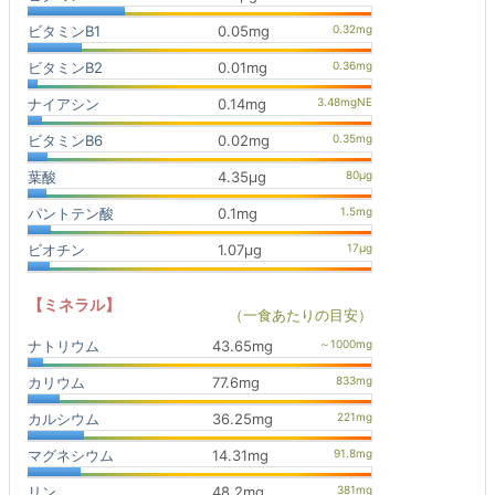
ビタミンB1
0.05mg
ビタミンB2
0.01mg
ナイアシン
0.14mg
ビタミンB6
0.02mg
葉酸
4.35μg
パントテン酸
0.1mg
ビオチン
1.07μg
【ミネラル】
（一食あたりの目安）
ナトリウム
43.65mg
カリウム
77.6mg
カルシウム
36.25mg
マグネシウム
14.31mg
リン
48.2mg