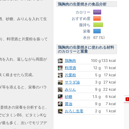
鶏胸肉の生姜焼きの食品分析
カロリー
おすすめ度
酒、砂糖、みりんを入れて生
腹持ち
栄養
水分
67 (%)
切り、料理酒と片栗粉を振って
鶏胸肉の生姜焼きに使われる材料
のカロリーと重量
肉を入れ、返しながら両面が
鶏胸肉
100 g
133 kcal
料理酒
12 g
11 kcal
良く絡ませたら完成。
片栗粉
5 g
17 kcal
サラダ油
3 g
27 kcal
ダ等を添えると、栄養のバラ
みりん
9 g
22 kcal
砂糖
1.5 g
6 kcal
醤油
9 g
7 kcal
の生姜焼きの栄養を分析すると、
おろし生姜
2 g
1 kcal
ビタミンB6、ビタミンKな
が最も多く、次いでモリブデ