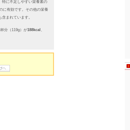
、特に不足しやすい栄養素の
うのに有効です。その他の栄養
も含まれています。
分（119g）が
188kcal
、