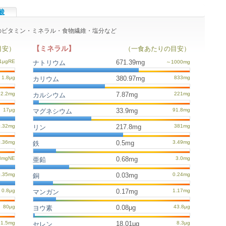
酸
たりのビタミン・ミネラル・食物繊維・塩分など
【ミネラル】
目安）
（一食あたりの目安）
671.39mg
ナトリウム
380.97mg
カリウム
7.87mg
カルシウム
33.9mg
マグネシウム
217.8mg
リン
0.5mg
鉄
0.68mg
亜鉛
0.03mg
銅
0.17mg
マンガン
0.08μg
ヨウ素
18.01μg
セレン