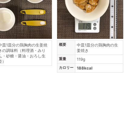
概要
中皿1皿分の鶏胸肉の生姜焼
中皿1皿分の鶏胸肉の生
きの調味料（料理酒・みり
姜焼き
ん・砂糖・醤油・おろし生
重量
119g
姜）
カロリー
188kcal