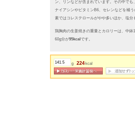
ン、リンなどが含まれています。その中でも
ナイアシンやビタミンB6、セレンなどを補
素ではコレステロールがやや多いほか、塩分
鶏胸肉の生姜焼きの重量とカロリーは、中鉢1杯
60g分が
95kcal
です。
224
g
kcal