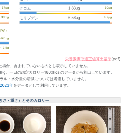
1.83μg
クロム
6.58μg
モリブデン
目安）
栄養素摂取適正値算出基準
(pdf)
た場合、含まれていないものとし表示していません。
1kg、一日の想定カロリー1800kcalのデータから算出しています。
ネラル・水分量の増減については考慮していません。
023年
をデータとして利用しています。
きさ・重さ）とそのカロリー