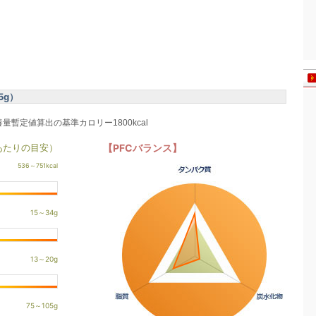
5g）
養量暫定値算出の基準カロリー1800kcal
あたりの目安）
【PFCバランス】