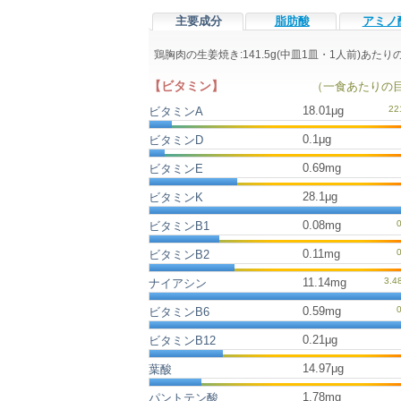
主要成分
脂肪酸
アミノ
鶏胸肉の生姜焼き:141.5g(中皿1皿・1人前)あ
【ビタミン】
（一食あたりの
18.01μg
ビタミンA
0.1μg
ビタミンD
0.69mg
ビタミンE
28.1μg
ビタミンK
0.08mg
ビタミンB1
0.11mg
ビタミンB2
11.14mg
ナイアシン
0.59mg
ビタミンB6
0.21μg
ビタミンB12
14.97μg
葉酸
1.78mg
パントテン酸