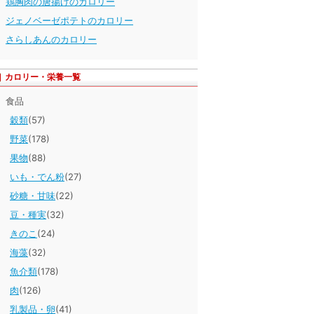
鶏胸肉の唐揚げのカロリー
ジェノベーゼポテトのカロリー
さらしあんのカロリー
カロリー・栄養一覧
食品
穀類
(57)
野菜
(178)
果物
(88)
いも・でん粉
(27)
砂糖・甘味
(22)
豆・種実
(32)
きのこ
(24)
海藻
(32)
魚介類
(178)
肉
(126)
乳製品・卵
(41)