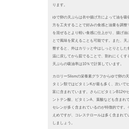
ります。
ゆで卵の天ぷらは衣や揚げ方によって油を吸
方を工夫することで好みの食感と油量を調整
を混ぜるとより軽い食感に仕上がり、揚げ油
とで風味を変えることも可能です。また、天
整すると、外はカリッと中はしっとりとした
温に戻してから茹でることで、割れにくくす
天ぷらの吸油率は10％で計算しています。
カロリーSlismの栄養素グラフからゆで卵
タミン類ではビタミンKが最も多く、次いで
富に含まれています。さらにビタミンB12や
ントテン酸、ビタミンA、葉酸なども含まれ
セレンが多く含まれているのが特徴的です。
えめですが、コレステロールは多く含まれて
しましょう。