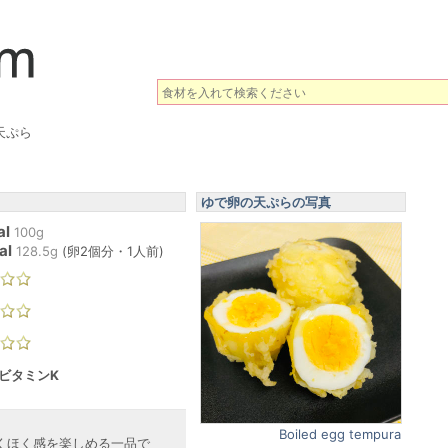
天ぷら
ゆで卵の天ぷらの写真
al
100g
al
128.5
g
(
卵2個分・1人前
)
 ビタミンK
Boiled egg tempura
くほく感を楽しめる一品で