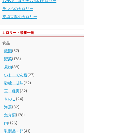
おかひじきのナムルのカロリー
テンペのカロリー
充填豆腐のカロリー
カロリー・栄養一覧
食品
穀類
(57)
野菜
(178)
果物
(88)
いも・でん粉
(27)
砂糖・甘味
(22)
豆・種実
(32)
きのこ
(24)
海藻
(32)
魚介類
(178)
肉
(126)
乳製品・卵
(41)