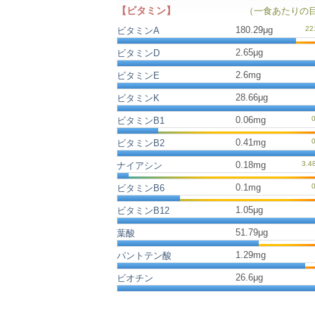
【ビタミン】
（一食あたりの
180.29μg
ビタミンA
2.65μg
ビタミンD
2.6mg
ビタミンE
28.66μg
ビタミンK
0.06mg
ビタミンB1
0.41mg
ビタミンB2
0.18mg
ナイアシン
0.1mg
ビタミンB6
1.05μg
ビタミンB12
51.79μg
葉酸
1.29mg
パントテン酸
26.6μg
ビオチン