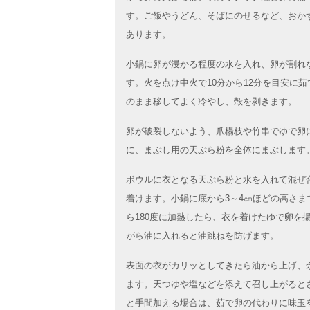
す。ご飯やうどん、そばにのせるなど、おか
あります。
小鍋に卵が浸かる程度の水を入れ、卵が割れ
す。火を点け中火で10分から12分を目安に
のまま移してよく冷やし、殻を剥きます。
卵が破裂しないよう、爪楊枝や竹串でゆで卵
に、まぶし用の天ぷら粉を全体にまぶします
ボウルに衣となる天ぷら粉と水を入れて混ぜ
着けます。小鍋に底から3～4㎝ほどの高さま
ら180度に加熱したら、衣を着けたゆで卵を
がら油に入れると油跳ねを防げます。
表面の衣がカリッとしてきたら油から上げ、
ます。天つゆや塩などを添えて召し上がると
と手間加える場合は、茹で卵の代わりに味玉