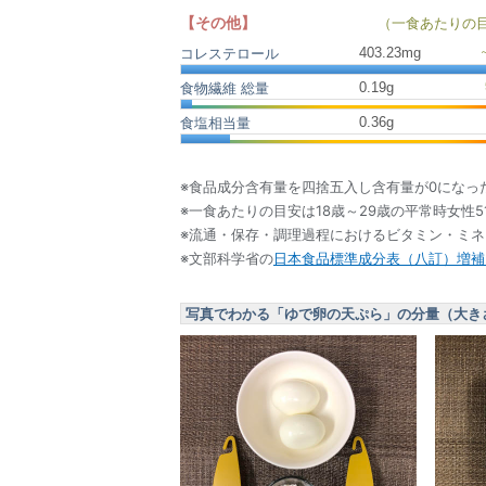
【その他】
（一食あたりの
403.23
mg
コレステロール
0.19
g
食物繊維 総量
0.36
g
食塩相当量
※食品成分含有量を四捨五入し含有量が0になっ
※一食あたりの目安は18歳～29歳の平常時女性5
※流通・保存・調理過程におけるビタミン・ミ
※文部科学省の
日本食品標準成分表（八訂）増補2
写真でわかる「ゆで卵の天ぷら」の分量（大き