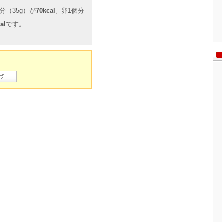
分（35g）が
70kcal
、卵1個分
al
です。