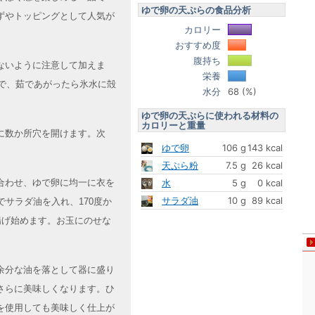
ゆで卵の天ぷらの食品分析
ずやトッピングとして人気が
カロリー
おすすめ度
腹持ち
ないように注意して加えま
栄養
茹で、茹であがったら氷水に殻
水分
68 (%)
ゆで卵の天ぷらに使われる材料の
カロリーと重量
に数か所穴を開けます。次
ゆで卵
106 g
143 kcal
。
天ぷら粉
7.5 g
26 kcal
合わせ、ゆで卵に均一に衣を
水
5 g
0 kcal
サラダ油
10 g
89 kcal
でサラダ油を入れ、170度か
揚げ始めます。お玉にのせな
余分な油を落として器に盛り
さらに美味しくなります。ひ
を使用しても美味しく仕上が