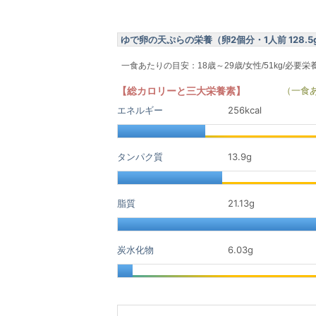
ゆで卵の天ぷらの栄養（卵2個分・1人前 128.5
一食あたりの目安：18歳～29歳/女性/51kg/必要栄
【総カロリーと三大栄養素】
（一食
エネルギー
256kcal
タンパク質
13.9
g
脂質
21.13
g
炭水化物
6.03
g