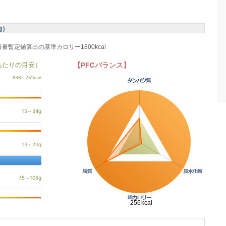
g）
養量暫定値算出の基準カロリー1800kcal
あたりの目安）
【PFCバランス】