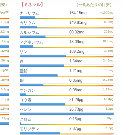
【ミネラル】
目安）
（一食あたりの目安）
164.15mg
ナトリウム
149.81mg
カリウム
60.32mg
カルシウム
13.09mg
マグネシウム
189.2mg
リン
1.64mg
鉄
1.21mg
亜鉛
0.06mg
銅
0.08mg
マンガン
21.28μg
ヨウ素
26.73μg
セレン
0.15μg
クロム
2.87μg
モリブデン