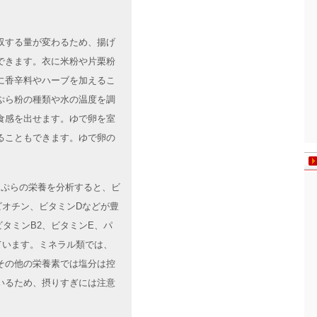
収する量が変わるため、揚げ
できます。衣に米粉や片栗粉
に香辛料やハーブを加えるこ
ぷら粉の種類や水の温度を調
食感を出せます。ゆで卵を室
ることもできます。ゆで卵の
の天ぷらの栄養を分析すると、ビ
ビオチン、ビタミンDなどが豊
ビタミンB2、ビタミンE、パ
ています。ミネラル類では、
その他の栄養素では塩分は控
いるため、摂りすぎには注意