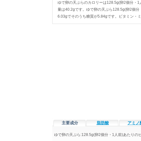
ゆで卵の天ぷらのカロリーは128.5g(卵2個分・1人前
量は40.2gです。ゆで卵の天ぷら128.5g(卵2個
6.03gでそのうち糖質が5.84gです。ビタミ
主要成分
脂肪酸
アミノ
ゆで卵の天ぷら:128.5g(卵2個分・1人前)あた