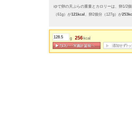
ゆで卵の天ぷらの重量とカロリーは、卵1/2個
（61g）が
121kcal
、卵2個分（127g）が
253kc
256
g
kcal