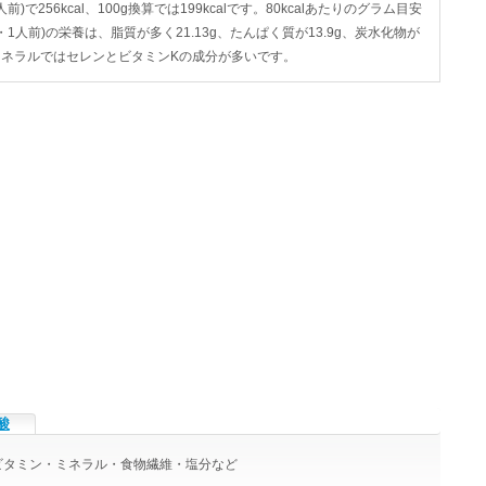
)で256kcal、100g換算では199kcalです。80kcalあたりのグラム目安
分・1人前)の栄養は、脂質が多く21.13g、たんぱく質が13.9g、炭水化物が
ン・ミネラルではセレンとビタミンKの成分が多いです。
酸
りのビタミン・ミネラル・食物繊維・塩分など