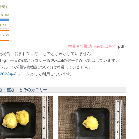
目安）
栄養素摂取適正値算出基準
(pdf)
た場合、含まれていないものとし表示していません。
1kg、一日の想定カロリー1800kcalのデータから算出しています。
ネラル・水分量の増減については考慮していません。
023年
をデータとして利用しています。
さ・重さ）とそのカロリー