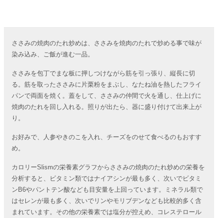
ささみの焼肉のたれ炒めは、ささみを焼肉のたれで炒める事で味が
染み込み、ご飯が進む一品。
ささみを包丁でまな板に押しつけながら筋を引っ張り、縦長に切
る。筋を取ったささみに片栗粉をまぶし、なたね油を熱したフライ
パンで両面を焼く。蓋をして、ささみの仲間で火を通し、仕上げに
焼肉のたれを回し入れる。照りが出たら、器に盛り付けて出来上が
り。
お好みで、人参やきのこを入れ、チーズをのせて食べるのもおすす
め。
カロリーSlismの栄養素グラフからささみの焼肉のたれ炒めの栄養を
分析すると、ビタミン類ではナイアシンが最も多く、次いでビタミ
ンB6やパントテン酸なども目安量を上回っています。ミネラル類で
はセレンが最も多く、次いでリンやモリブデンなども比較的多く含
まれています。その他の栄養素では塩分が控えめ、コレステロール