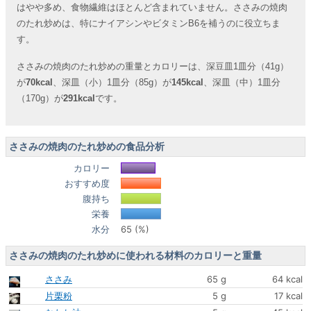
はやや多め、食物繊維はほとんど含まれていません。ささみの焼肉
のたれ炒めは、特にナイアシンやビタミンB6を補うのに役立ちま
す。
ささみの焼肉のたれ炒めの重量とカロリーは、深豆皿1皿分（41g）
が
70kcal
、深皿（小）1皿分（85g）が
145kcal
、深皿（中）1皿分
（170g）が
291kcal
です。
ささみの焼肉のたれ炒めの食品分析
カロリー
おすすめ度
腹持ち
栄養
水分
65 (%)
ささみの焼肉のたれ炒めに使われる材料のカロリーと重量
ささみ
65 g
64 kcal
片栗粉
5 g
17 kcal