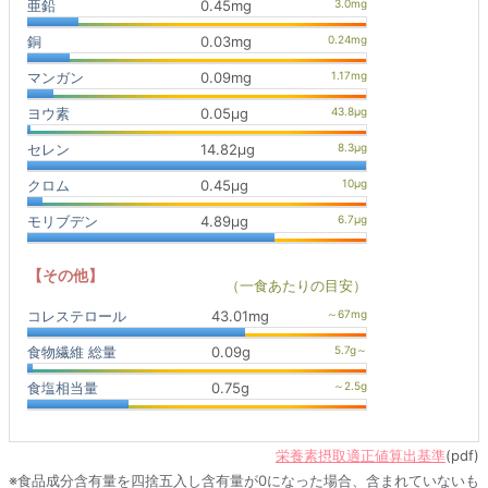
亜鉛
0.45mg
銅
0.03mg
マンガン
0.09mg
ヨウ素
0.05μg
セレン
14.82μg
クロム
0.45μg
モリブデン
4.89μg
【その他】
（一食あたりの目安）
コレステロール
43.01mg
食物繊維 総量
0.09g
食塩相当量
0.75g
栄養素摂取適正値算出基準
(pdf)
※食品成分含有量を四捨五入し含有量が0になった場合、含まれていないも