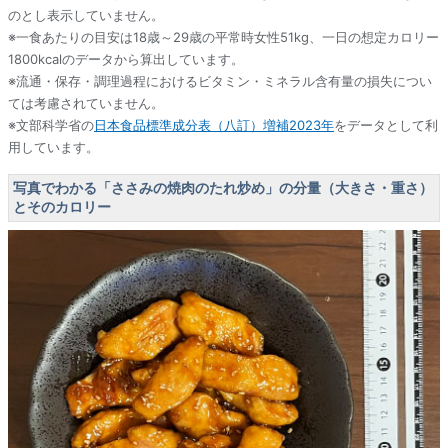
のとし表示していません。
※一食あたりの目安は18歳～29歳の平常時女性51kg、一日の想定カロリー
1800kcalのデータから算出しています。
※流通・保存・調理過程におけるビタミン・ミネラル含有量の損失につい
ては考慮されていません。
※文部科学省の
日本食品標準成分表（八訂）増補2023年
をデータとして利
用しています。
写真でわかる「ささみの焼肉のたれ炒め」の分量（大きさ・重さ）
とそのカロリー