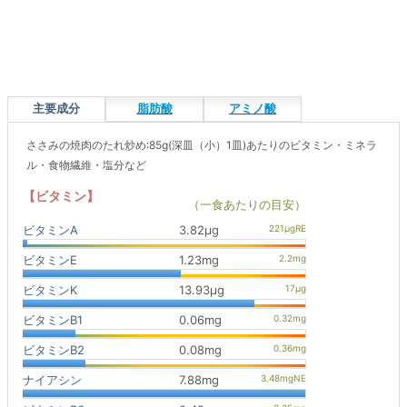
主要成分
脂肪酸
アミノ酸
ささみの焼肉のたれ炒め:85g(深皿（小）1皿)あたりのビタミン・ミネラ
ル・食物繊維・塩分など
【ビタミン】
（一食あたりの目安）
ビタミンA
3.82μg
ビタミンE
1.23mg
ビタミンK
13.93μg
ビタミンB1
0.06mg
ビタミンB2
0.08mg
ナイアシン
7.88mg