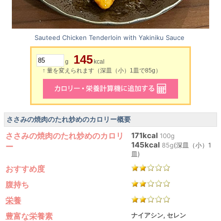
Sauteed Chicken Tenderloin with Yakiniku Sauce
145
g
kcal
↑ 量を変えられます（深皿（小）1皿で85g）
ささみの焼肉のたれ炒めのカロリー概要
ささみの焼肉のたれ炒めのカロリ
171kcal
100g
145kcal
85g
(深皿（小）1
ー
皿)
おすすめ度
腹持ち
栄養
豊富な栄養素
ナイアシン, セレン