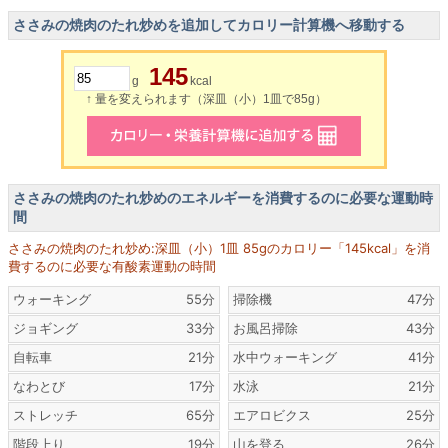
ささみの焼肉のたれ炒めを追加してカロリー計算機へ移動する
145
g
kcal
↑ 量を変えられます（深皿（小）1皿で85g）
ささみの焼肉のたれ炒めのエネルギーを消費するのに必要な運動時
間
ささみの焼肉のたれ炒め:深皿（小）1皿 85gのカロリー「145kcal」を消
費するのに必要な有酸素運動の時間
ウォーキング
55分
掃除機
47分
ジョギング
33分
お風呂掃除
43分
自転車
21分
水中ウォーキング
41分
なわとび
17分
水泳
21分
ストレッチ
65分
エアロビクス
25分
階段上り
19分
山を登る
26分