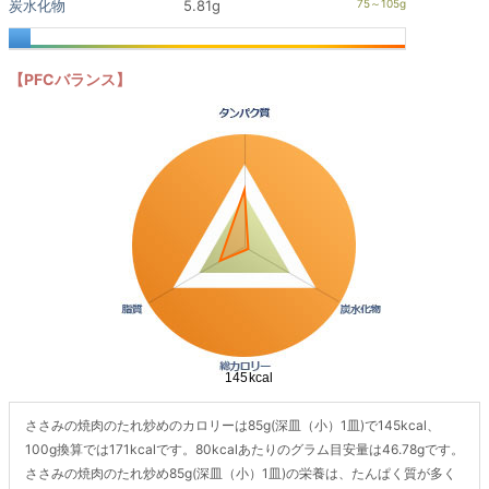
炭水化物
5.81g
【PFCバランス】
ささみの焼肉のたれ炒めのカロリーは85g(深皿（小）1皿)で145kcal、
100g換算では171kcalです。80kcalあたりのグラム目安量は46.78gです。
ささみの焼肉のたれ炒め85g(深皿（小）1皿)の栄養は、たんぱく質が多く