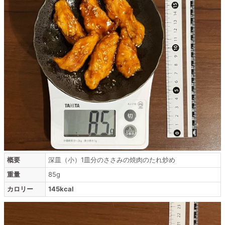
概要
深皿（小）1皿分のささみの焼肉のたれ炒め
重量
85g
カロリー
145kcal