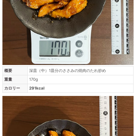
概要
深皿（中）1皿分のささみの焼肉のたれ炒め
重量
170g
カロリー
291kcal