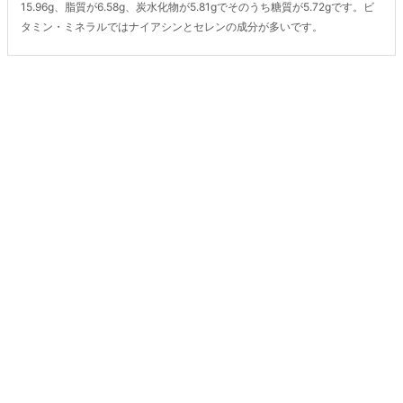
15.96g、脂質が6.58g、炭水化物が5.81gでそのうち糖質が5.72gです。ビ
タミン・ミネラルではナイアシンとセレンの成分が多いです。