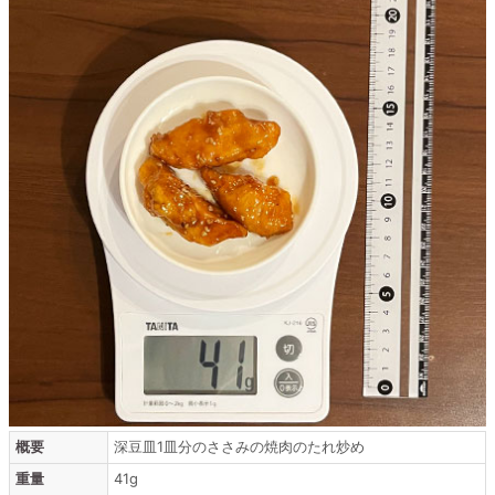
概要
深豆皿1皿分のささみの焼肉のたれ炒め
重量
41g