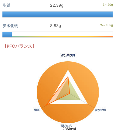
脂質
22.39g
炭水化物
8.83g
【PFCバランス】