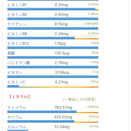
ビタミンB1
0.31mg
ビタミンB2
0.65mg
ナイアシン
8.15mg
ビタミンB6
0.26mg
ビタミンB12
1.19μg
葉酸
120.6μg
パントテン酸
2.78mg
ビオチン
37.68μg
ビタミンC
4.21mg
【ミネラル】
（一食あたりの目安）
ナトリウム
763.57mg
カリウム
613.02mg
カルシウム
51.34mg