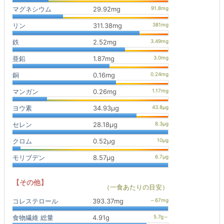
マグネシウム
29.92mg
リン
311.38mg
鉄
2.52mg
亜鉛
1.87mg
銅
0.16mg
マンガン
0.26mg
ヨウ素
34.93μg
セレン
28.18μg
クロム
0.52μg
モリブデン
8.57μg
【その他】
（一食あたりの目安）
コレステロール
393.37mg
食物繊維 総量
4.91g