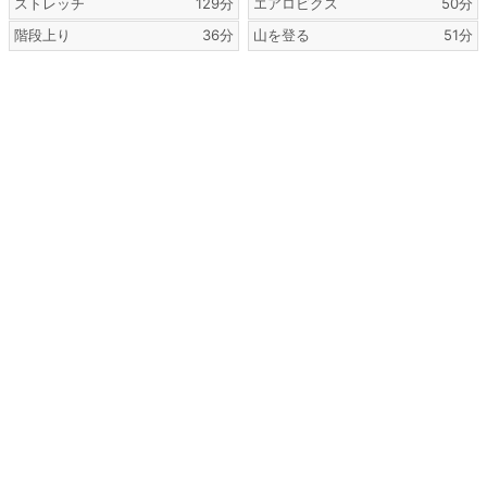
ストレッチ
129分
エアロビクス
50分
階段上り
36分
山を登る
51分