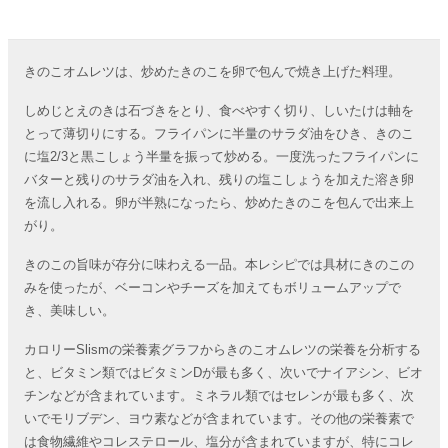
きのこオムレツは、炒めたきのこを卵で包んで焼き上げた料理。
しめじとえのきは石づきをとり、食べやすく切り、しいたけは軸を
とって薄切りにする。フライパンに半量のサラダ油をひき、きのこ
に塩2/3と黒こしょう半量を振って炒める。一度洗ったフライパンに
バターと残りのサラダ油を入れ、残りの塩こしょうを加えた溶き卵
を流し入れる。卵が半熟になったら、炒めたきのこを包んで出来上
がり。
きのこの旨味が存分に味わえる一品。本レシピでは具材にきのこの
みを使ったが、ベーコンやチーズを加えてもボリュームアップで
き、美味しい。
カロリーSlismの栄養素グラフからきのこオムレツの栄養を分析する
と、ビタミン類ではビタミンDが最も多く、次いでナイアシン、ビオ
チンなどが含まれています。ミネラル類ではセレンが最も多く、次
いでモリブデン、ヨウ素などが含まれています。その他の栄養素で
は食物繊維やコレステロール、塩分が含まれていますが、特にコレ