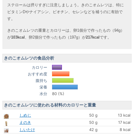
ステロールは摂りすぎに注意しましょう。きのこオムレツは、特に
ビタミンDやナイアシン、ビオチン、セレンなどを補うのに有効で
す。
きのこオムレツの重量とカロリーは、卵1個分で作ったもの（94g）
が
103kcal
、卵2個分で作ったもの（197g）が
217kcal
です。
きのこオムレツの食品分析
カロリー
おすすめ度
腹持ち
栄養
水分
80 (%)
きのこオムレツに使われる材料のカロリーと重量
しめじ
50 g
13 kcal
えのき
50 g
17 kcal
しいたけ
42 g
8 kcal