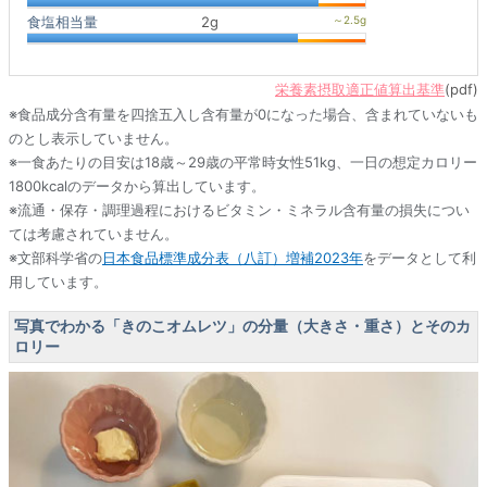
食塩相当量
2g
栄養素摂取適正値算出基準
(pdf)
※食品成分含有量を四捨五入し含有量が0になった場合、含まれていないも
のとし表示していません。
※一食あたりの目安は18歳～29歳の平常時女性51kg、一日の想定カロリー
1800kcalのデータから算出しています。
※流通・保存・調理過程におけるビタミン・ミネラル含有量の損失につい
ては考慮されていません。
※文部科学省の
日本食品標準成分表（八訂）増補2023年
をデータとして利
用しています。
写真でわかる「きのこオムレツ」の分量（大きさ・重さ）とそのカ
ロリー