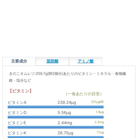
主要成分
脂肪酸
アミノ酸
きのこオムレツ:259.7g(卵2個分)あたりのビタミン・ミネラル・食物繊
維・塩分など
【ビタミン】
（一食あたりの目安）
ビタミンA
239.24μg
ビタミンD
5.56μg
ビタミンE
2.44mg
ビタミンK
26.75μg