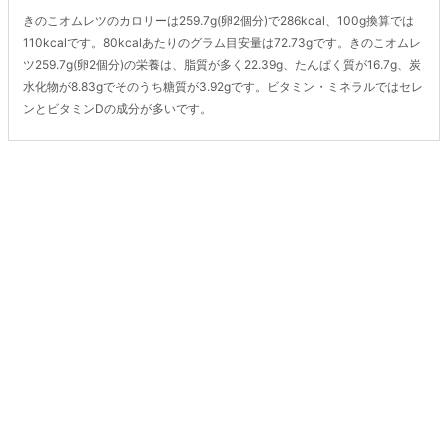
きのこオムレツのカロリーは259.7g(卵2個分)で286kcal、100g換算では
110kcalです。80kcalあたりのグラム目安量は72.73gです。きのこオムレ
ツ259.7g(卵2個分)の栄養は、脂質が多く22.39g、たんぱく質が16.7g、炭
水化物が8.83gでそのうち糖質が3.92gです。ビタミン・ミネラルではセレ
ンとビタミンDの成分が多いです。