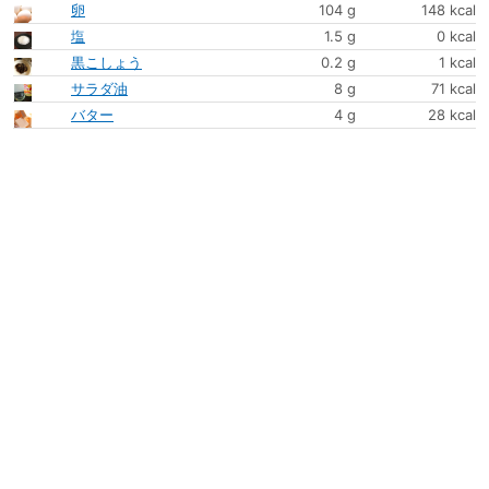
卵
104 g
148 kcal
塩
1.5 g
0 kcal
黒こしょう
0.2 g
1 kcal
サラダ油
8 g
71 kcal
バター
4 g
28 kcal