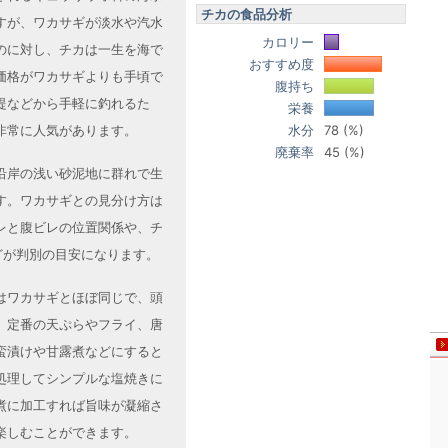
チカの食品分析
すが、ワカサギが淡水や汽水
カロリー
のに対し、チカは一生を海で
おすすめ度
価格がワカサギよりも手頃で
腹持ち
堤などから手軽に釣れるた
栄養
水分
78 (%)
非常に人気があります。
廃棄率
45 (%)
沿岸の浅い砂泥地に群れで生
す。ワカサギとの見分け方は
レと腹ビレの位置関係や、チ
どが判別の目安になります。
はワカサギとほぼ同じで、頭
。定番の天ぷらやフライ、唐
蛮漬けや甘露煮などにすると
処理してシンプルな塩焼きに
煮に加工すれば旨味が凝縮さ
楽しむことができます。