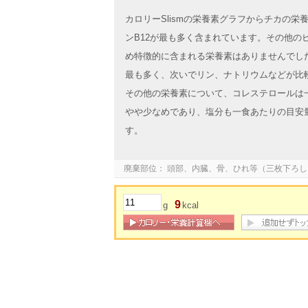
カロリーSlismの栄養素グラフからチカの
ンB12が最も多く含まれています。その他の
め特徴的に含まれる栄養素はありませんでし
最も多く、次いでリン、ナトリウムなどが比
その他の栄養素について、コレステロールは
やや少なめであり、塩分も一食あたりの目安
す。
廃棄部位： 頭部、内臓、骨、ひれ等（三枚下ろし
9
g
kcal