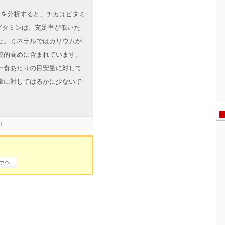
栄養を分析すると、チカはビタミ
ビタミンは、充足率が低いた
た。ミネラルではカリウムが
較的高めに含まれています。
一食あたりの目安量に対して
量に対してはるかに少ないで
）