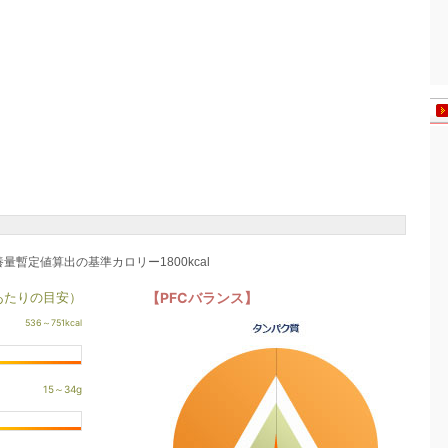
養量暫定値算出の基準カロリー1800kcal
あたりの目安）
【PFCバランス】