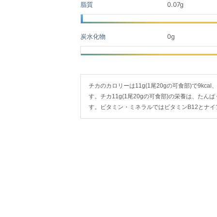
脂質
0.07
g
炭水化物
0
g
チカのカロリーは11g(1尾20gの可食部)で9kcal、
す。チカ11g(1尾20gの可食部)の栄養は、たんぱ
す。ビタミン・ミネラルではビタミンB12とナ