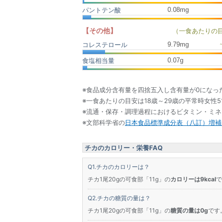
0.08mg
パントテン酸
【その他】
（一食あたりの
9.79
mg
コレステロール
0.07
g
食塩相当量
※食品成分含有量を四捨五入し含有量が0になっ
※一食あたりの目安は18歳～29歳の平常時女性5
※流通・保存・調理過程におけるビタミン・ミ
※文部科学省の
日本食品標準成分表（八訂）増補2
チカのカロリー・栄養FAQ
チカのカロリーは？
チカ1尾20gの可食部「11g」の
カロリーは9kcal
で
チカの糖質の量は？
チカ1尾20gの可食部「11g」の
糖質の量は0g
です