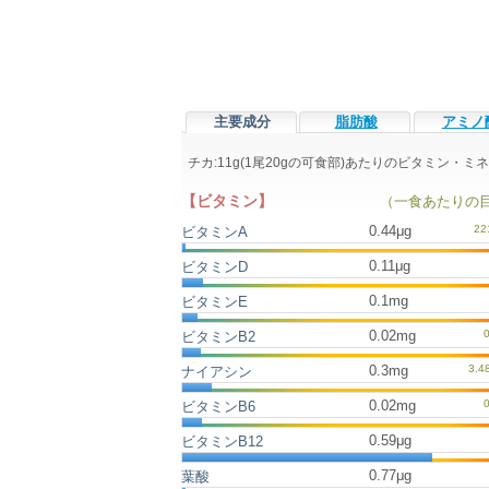
主要成分
脂肪酸
アミノ
チカ:11g(1尾20gの可食部)あたりのビタミン・
【ビタミン】
（一食あたりの
0.44μg
ビタミンA
0.11μg
ビタミンD
0.1mg
ビタミンE
0.02mg
ビタミンB2
0.3mg
ナイアシン
0.02mg
ビタミンB6
0.59μg
ビタミンB12
0.77μg
葉酸