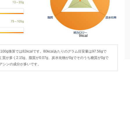
100g換算では82kcalです。80kcalあたりのグラム目安量は97.56gで
く質が多く2.15g、脂質が0.07g、炭水化物が0gでそのうち糖質が0gで
イアシンの成分が多いです。