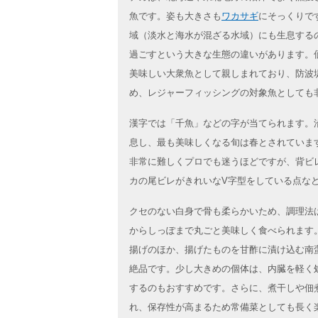
魚です。姿も大きさも
ワカサギ
にそっくりで
域（淡水と海水が混ざる水域）にも生息する
過ごすという大きな生態の違いがあります。
美味しい大衆魚として親しまれており、防波
め、レジャーフィッシングの対象魚としても
漢字では「千魚」などの字が当てられます。
息し、最も美味しくなる旬は春とされていま
非常に難しくプロでも迷うほどですが、背ビ
カの尾ビレがきれいなV字型をしている点な
クセのない白身で骨も柔らかいため、調理法
からしっぽまで丸ごと美味しく食べられます
揚げのほか、揚げたものを甘酢に漬け込む南
絶品です。少し大きめの個体は、内臓を軽く
するのもおすすめです。さらに、煮干しや佃
れ、保存性が高まるため常備菜としても長く