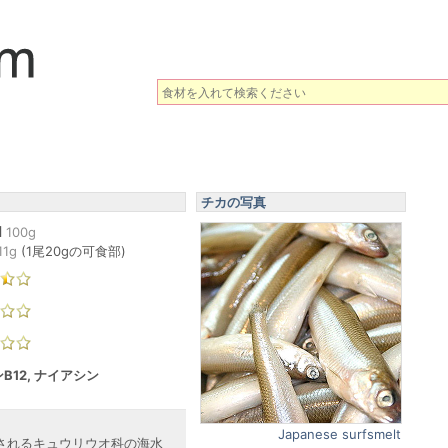
チカの写真
l
100g
11
g
(
1尾20gの可食部
)
B12, ナイアシン
Japanese surfsmelt
されるキュウリウオ科の海水