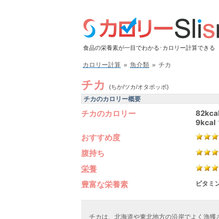
食品の栄養素が一目でわかる･カロリー計算できる
カロリー計算
»
魚介類
»
チカ
チカ
(ちか/ツカ/オタポッポ)
チカのカロリー概要
チカのカロリー
82kca
9kcal
おすすめ度
腹持ち
栄養
豊富な栄養素
ビタミン
チカは、北海道や東北地方の沿岸でよく漁獲