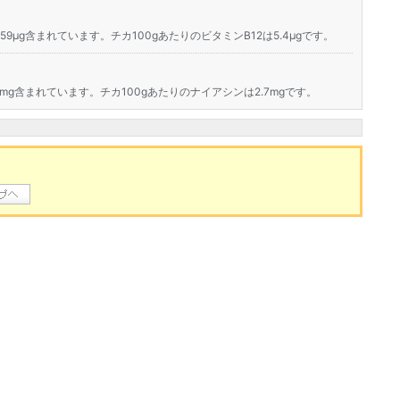
.59μg含まれています。チカ100gあたりのビタミンB12は5.4μgです。
3mg含まれています。チカ100gあたりのナイアシンは2.7mgです。