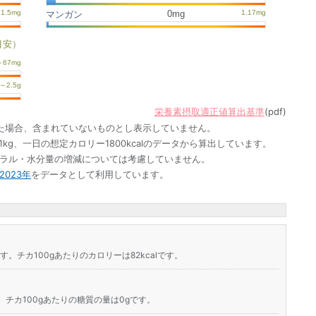
0mg
マンガン
目安）
栄養素摂取適正値算出基準
(pdf)
た場合、含まれていないものとし表示していません。
1kg、一日の想定カロリー1800kcalのデータから算出しています。
ネラル・水分量の増減については考慮していません。
023年
をデータとして利用しています。
す。チカ100gあたりのカロリーは82kcalです。
。チカ100gあたりの糖質の量は0gです。