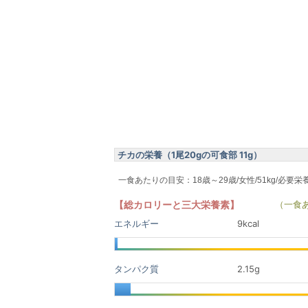
チカの栄養（1尾20gの可食部 11g）
一食あたりの目安：18歳～29歳/女性/51kg/必要栄
【総カロリーと三大栄養素】
（一食
エネルギー
9kcal
タンパク質
2.15
g