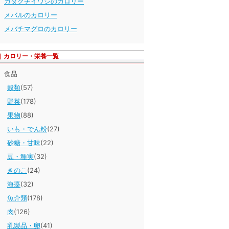
カタクチイワシのカロリー
メバルのカロリー
メバチマグロのカロリー
カロリー・栄養一覧
食品
穀類
(57)
野菜
(178)
果物
(88)
いも・でん粉
(27)
砂糖・甘味
(22)
豆・種実
(32)
きのこ
(24)
海藻
(32)
魚介類
(178)
肉
(126)
乳製品・卵
(41)