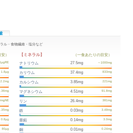
酸
ミネラル・食物繊維・塩分など
【ミネラル】
目安）
（一食あたりの目安）
27.5mg
ナトリウム
37.4mg
カリウム
3.85mg
カルシウム
4.51mg
マグネシウム
26.4mg
リン
0.03mg
鉄
0.14mg
亜鉛
0.01mg
銅